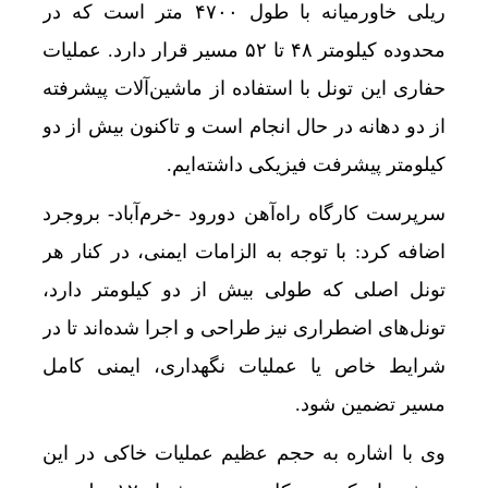
ریلی خاورمیانه با طول ۴۷۰۰ متر است که در
قیمت گوسفند زنده 30 درصد کاهش یافت؛ گوشت ارزان نشد
محدوده کیلومتر ۴۸ تا ۵۲ مسیر قرار دارد. عملیات
اتصال ریلی کرمانشاه به بغداد افق تازه‌ای برای غر
حفاری این تونل با استفاده از ماشین‌آلات پیشرفته
کلاهبرداری یک شرکت مهاجرتی با حدود 300 شاکی
از دو دهانه در حال انجام است و تاکنون بیش از دو
قیمت طلا و سکه امروز چهارشنبه 14مرداد/ کاهش همه قیمت ها + جدول و جزئیات
کیلومتر پیشرفت فیزیکی داشته‌ایم.
قیمت طلای 18عیار امروز چهارشنبه 14مرداد/ افزایش قیمت + جدول
سرپرست کارگاه راه‌آهن دورود -خرم‌آباد- بروجرد
قیمت طلای 18عیار امروز 14مرداد 1405/ افزایش قیمت + جدول و جزئیات
اضافه کرد: با توجه به الزامات ایمنی، در کنار هر
پشت پرده نوسان ۴۴ هزار تومانی دلار در چند ماه
تونل اصلی که طولی بیش از دو کیلومتر دارد،
تونل‌های اضطراری نیز طراحی و اجرا شده‌اند تا در
دلارهای خانگی به بانک‌ها می‌روند؟/ رونمایی از ابز
شرایط خاص یا عملیات نگهداری، ایمنی کامل
ورود حیوانات خانگی به رستوران‌ها و مراکز عرضه
مسیر تضمین شود.
ایرپاد دوربین‌دار اپل احتمالا در کنار آیفون ۱۸ پرو رونمایی می‌شود
وی با اشاره به حجم عظیم عملیات خاکی در این
جهش 122 هزار واحدی شاخص بورس؛ ورود یک همت پول حقیقی در آغاز معاملات