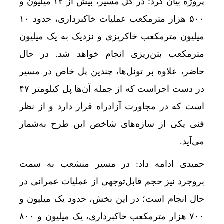
پروژه بیان کرد: در کل مسیر، بیش از ۱۲ میلیون و
رشد 130 هزار واحدی بورس با ورود 6 همت پول حقیقی/ صف خرید 700 نماد
۵۰۰ هزار مترمکعب عملیات خاکبرداری، حدود ۱۰
طلای آب‌شده، سکه یا طلای دست دوم؛ کدام یک بر
میلیون مترمکعب خاکریزی و نزدیک به یک میلیون
بازار خودرو برای خودروهای 5-10 میلیاردی آماده نیست!
مترمکعب بتن‌ریزی انجام خواهد شد. در حال
آیا اپراتورها بی‌صدا اینترنت را گران کرده‌اند؟ / ماجرای «ضر
حاضر، علاوه بر تونل‌ها، چندین پل خاص در مسیر
چرا صندوق‌های املاک از رشد بازار مسکن عقب مان
در دست اجراست که از جمله آن‌ها پل کیلومتر ۴۷
است که در مجاورت آزادراه قرار دارد و از نظر
هشدار افزایش دما در برخی مرزهای اربعین به ۵۰ درجه
فنی یکی از سازه‌های شاخص این طرح به‌شمار
می‌آید.
حمیدی ادامه داد: در مسیر منشعب به سمت
بروجرد نیز حجم قابل‌توجهی از عملیات عمرانی در
حال انجام است؛ در این بخش، حدود یک میلیون و
۷۰۰ هزار مترمکعب خاکبرداری، یک میلیون و ۸۰۰