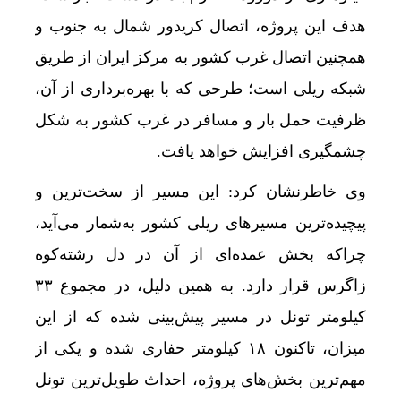
هدف این پروژه، اتصال کریدور شمال به جنوب و
به خانه‌های آسیب دیده جنگ تسهیلات داده میشود+ 
همچنین اتصال غرب کشور به مرکز ایران از طریق
قیمت طلا و سکه پنجشنبه 15 مرداد
شبکه ریلی است؛ طرحی که با بهره‌برداری از آن،
گوگل اسیستنت ماه آینده در اندروید غیرفعال و جمی
ظرفیت حمل بار و مسافر در غرب کشور به شکل
افزایش ظرفیت قطارهای اربعین؛ خدمات بهتر برای
چشمگیری افزایش خواهد یافت.
دلار به کف سه‌هفته‌ای رسید/ واکنش طلا و سکه به 
وی خاطرنشان کرد: این مسیر از سخت‌ترین و
مصوبه تسهیلات گمرکی در شرایط اضطرار تمدید ش
پیچیده‌ترین مسیرهای ریلی کشور به‌شمار می‌آید،
غول‌های ۱ ترابایتی بازار/ معرفی گوشی‌هایی با بالاترین ظرفیت حافظه داخلی در سال ۲۰۲۶
چراکه بخش عمده‌ای از آن در دل رشته‌کوه
خودرو بی‌محابا در سراشیبی قیمت+ جدول قیمت رو
زاگرس قرار دارد. به همین دلیل، در مجموع ۳۳
ثبت‌نام جدید سایپا آغاز می‌شود؛ فروش کوئیک S با پیش‌پرداخت ۵۰۰ میلیونی
کیلومتر تونل در مسیر پیش‌بینی شده که از این
میزان، تاکنون ۱۸ کیلومتر حفاری شده و یکی از
آیا هنوز هم می‌توان با خرید خانه اقامت اروپا گرفت
مهم‌ترین بخش‌های پروژه، احداث طویل‌ترین تونل
گرمای شدید پروازها را مختل کرد؛ لهستان در بالا