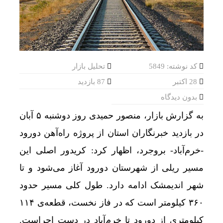
هوش مصنوعی، بستر وقوع 55درصد جرایم سایبری آفریقاست
قیمت طلا، دلار و سکه امروز پنجشنبه 15مرداد/ افزایش قیمت ها + جدول
یزد، امسال میزبان دومین همایش بین‌المللی سرمایه
بهره گیری حداکثری از ظرفیت موافقت‌نامه تجارت آ
کد نوشته: 5849
تحلیل بازار
پرواز موفقیت‌آمیز هواپیمای مسافربری چین در ارتف
28 اکتبر
87 بازدید
بدون دیدگاه
ورود موج تازه گرما به کشور
به گزارش بازار، منصور حمیدی روز دوشنبه ۵ آبان
اعدام با صندلی الکتریکی؛ مجازات آمریکایی برای خ
در بازدید خبرنگاران استان از پروژه راه‌آهن دورود
توقیف 86خودروی لوکس، 187 قطعه زمین و 86 آپارتمان تراستی‌ها
-خرم‌آباد- بروجرد، اظهار کرد: کریدور اصلی این
پرونده 3100 قتل به صلح و سازش ختم شد
مسیر ریلی از شهرستان دورود آغاز می‌شود و تا
عبور طلا و نقره از سقف چند هفته‌ای
شهر اندیمشک ادامه دارد. طول کلی مسیر حدود
قیمت طلا و سکه امروز پنجشنبه 15مرداد 1405/ افزایش همه قیمت ها + جدول
۳۶۰ کیلومتر است که در فاز نخست، قطعه‌ی ۱۱۴
تحول بزرگ در آیفون ۱۸ پرو/ سه قابلیت رویایی که بالاخره به حقیقت می‌پیوندند
کیلومتری از دورود تا خرم‌آباد در دست اجراست.