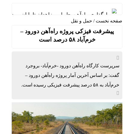
ریل‌گذاری راه‌آهن چابهار ــ زاهدان تا پایان مرداد به
صفحه نخست
/
حمل و نقل
قیمت طلا و سکه امروز پنجشنبه 15مرداد/ تمام قیمت ها بر مدار افزایش + جدول
پیشرفت فیزکی پروژه راه‌آهن دورود –
تأکید بر توسعه همکاری‌های تجاری، معدنی و ترانزیت
خرم‌آباد ۵۸ درصد است
ردمی K100 پرو مکس با باتری غول‌پیکر و شارژ بی‌سیم روانه بازار می‌شود
ناشران به انتشار جزئیات هزینه‌کرد مسئولیت اجتم
سرپرست کارگاه راه‌آهن دورود -خرم‌آباد- بروجرد
ماجرای اعمال ضریب ۲.۷ برای اینترنت بین‌الملل چیست؟
گفت: بر اساس آخرین آمار پروژه راه‌آهن دورود –
خرم‌آباد به ۵۸ درصد پیشرفت فیزیکی رسیده است.
بازده صندوق‌های املاک در برابر جهش قیمت مسکن؛
رگبار پراکنده در نیمه شمالی استان تهران تا شنبه
پیامدهای تجاوز به ایران؛ زیان حدود ۲۰۰ میلیون یورویی شرکت هواپیمایی مجارستان
تکذیب ادعای نماینده مجلس درباره نحوه ردزنی محل