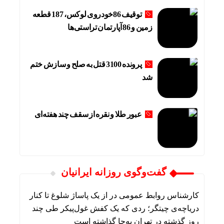
توقیف 86خودروی لوکس، 187 قطعه
زمین و 86 آپارتمان تراستی‌ها
پرونده 3100 قتل به صلح و سازش ختم
شد
عبور طلا و نقره از سقف چند هفته‌ای
گفت‌وگوی روزانه ایرانیان
کارشناس روابط عمومی
در
از یک پاساژ شلوغ تا کنار
دریاچه‌ی چیتگر؛ ردی که یک کفش غول‌پیکر طی چند
روز گذشته در تهران به‌جا گذاشته است