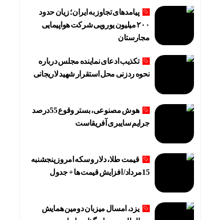
پیامدهای تجاوز به ایران؛ زیان حدود
۲۰۰ میلیون یورویی شرکت هواپیمایی
مجارستان
تکذیب ادعای نماینده مجلس درباره
نحوه ردزنی محل استقرار شهید لاریجانی
هوش مصنوعی، بستر وقوع 55درصد
جرایم سایبری آفریقاست
قیمت طلا، دلار و سکه امروز پنجشنبه
15مرداد/ افزایش قیمت ها + جدول
یزد، امسال میزبان دومین همایش