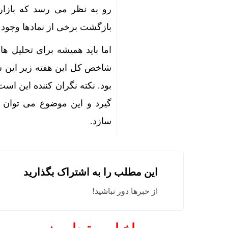
رو به نظر می رسد که بازار
فروش کوییک S سایپا از امروز آغاز شد؛ جزئیات ثب
بازگشت برخی از نمادها وجود د
فرار هواپیم
اما باید همیشه برای تحلیل ه
فائو: ایران امسال 
شاخص کل این هفته زیر این سط
ثبت قیمت کالا و
بود. نکته نگران کننده این اس
ثبت قیمت کالا و
گیرد و این موضوع می توان
آغاز پیش‌ف
سازد.
اژه‌ای: خب
تأیید ربایش
این مطلب را به اشتراک بگذارید
قیمت طلا و سکه امروز شنبه 
از خبرها دور نباشید!
رشد ۲۴ درصدی صدور کارت‌های بازرگانی در گرگان
چرا اپل تلگ