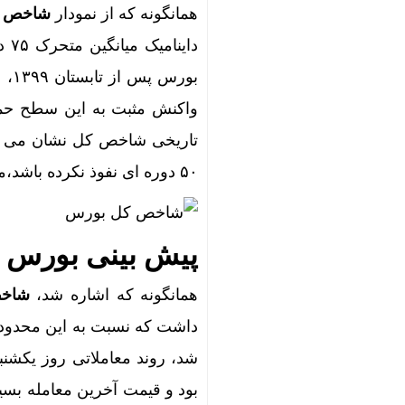
همانگونه که از نمودار
شاخص 
عملیات اجر
دا
«باقر خرازی
بور
دستیار هوش
واکنش مثبت به این سطح حمای
4متهم قتل حمیدرضا رجب‌زاده دستگیر شدند
۵۰ دوره ای نفوذ نکرده باشد،‌می توان به بازگشت شاخص کل از این محدوده امیدوار بود.
قیمت طلای 18عیار امروز شنبه 17مرداد/ افزایش قیمت + جدول و
برترین مراک
درخشش ایرا
پیش بینی بورس امروز 
صعود 112 هزار واحدی شاخص بورس در معاملات امروز
همانگونه که اشاره شد،‌
شاخ
دولت واگذا
داشت که نسبت به این محدوده 
مالیات پنها
شد،‌ روند معاملاتی روز یکشنب
بود و قیمت آخرین معامله بسیار
رونمایی خودرو IM LS9 توسط نیکا موتور ، لوکس ترین شا