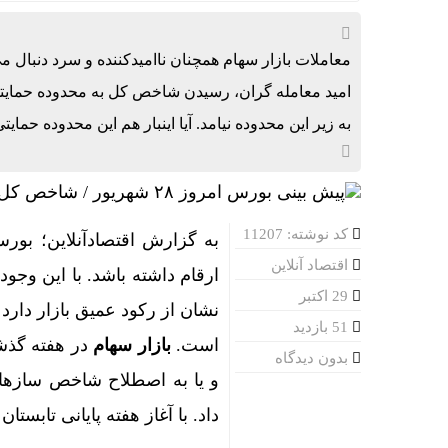
اینترنت در تسخیر ربات‌
ماهواره‌های جدید
معاملات بازار سهام همچنان ناامیدکننده و سرد دنبال 
هشدار وزیر 
به زیر این محدوده نیامد. آیا اینبار هم این محدوده حم
هدیه ۲۰۰ گیگابایتی دولت برای خبرنگاران ایرانسلی
دوران طلایی
پروازهای ف
کد نوشته: 11207
به گزارش اقتصادآنلاین؛ بور
وزیر جهاد 
اقتصاد آنلاین
ارقام داشته باشد. با این وجود
قیمت طلا و سکه امروز 
29 اکتبر
نشان از رکود عمیق بازار دارد
چطور سنگ‌ها
51 بازدید
است.
بازار سهام
در هفته گذشته
بدون دیدگاه
آیفون ۱۸ چه زمانی معرفی می‌شود؟ / آنچه درباره گوشی جدید اپل می‌دانیم
و یا به اصطلاح شاخص سازها ر
جهش 112 هزار واحدی شاخص بورس در دقایق ابتدایی معاملات امروز
داد. با آغاز هفته پایانی تابستا