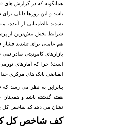
قیمت طلا و سکه ی
همانگونه که در گزارش های قبل
اولین تصاویر 
باشد و این روزها دلیلی برای
۴۸ سال کار برای خرید یک تویوتا کمری
تشدید نااطمینانی از آینده،
شرایط بخش بیش‌ترین از پرتفو
ورود تیم کا
هم عاملی برای تشدید فشار فر
دلار به 186 هزار تومان برگشت/ بازارها به توافق احتمالی هرمز چه واکنشی نشان دادند؟
بازارهای کامودیتی صادر نمی 
اظهارات همتی درباره دلار/
است؛ چرا که آمارهای تورمی آ
کانتینرهای ایرانی
انقباضی بانک های مرکزی حداق
جاسوس‌افزار چینی «
بنابراین به نظر می رسد که فع
بنزین ارزا
هفته گذشته باشد و همچنان ع
دلار ۴ درصد ریخت، ۲۰۷ فقط ۲.۹ درصد / خودرو زیر فشار دلار کوتاه می‌آید؟
نشان می دهد که شاخص کل به
هشدار نسبت 
کف شاخص کل ک
اثر شوک‌های اقتص