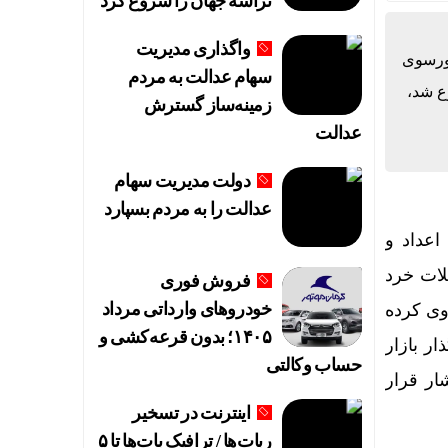
تراشه جهان را شروع کرد
واگذاری مدیریت
کورسوی
سهام عدالت به مردم
ا هیچ‌کس تعارف نداریم
می است که حتی در ریزشی شدید بازار که از تابستان ۱۳۹۹ شروع شد،‌
زمینه‌ساز گسترش
عدالت
دولت مدیریت سهام
عدالت را به مردم بسپارد
اعداد و
لات خرد
فروش فوری
خودروهای وارداتی مرداد
وی کرده
۱۴۰۵؛ بدون قرعه‌کشی و
ار بازار
حساب وکالتی
ار قرار
اینترنت در تسخیر
ربات‌ها / ترافیک بات‌ها تا ۵