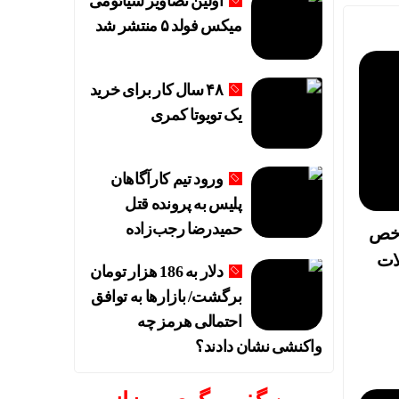
اولین تصاویر شیائومی
میکس فولد ۵ منتشر شد
۴۸ سال کار برای خرید
یک تویوتا کمری
ورود تیم کارآگاهان
پلیس به پرونده قتل
حمیدرضا رجب‌زاده
 شاخص
لات
دلار به 186 هزار تومان
برگشت/ بازارها به توافق
احتمالی هرمز چه
واکنشی نشان دادند؟