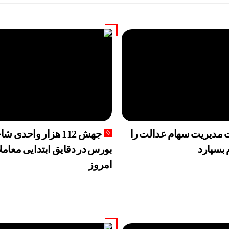
ه به تزریق نقدینگی نیاز ندارد
 مدیریت سهام عدالت را
جهش 112 هزار واحدی
 بسپارد
بورس در دقایق ابتدایی معام
امروز