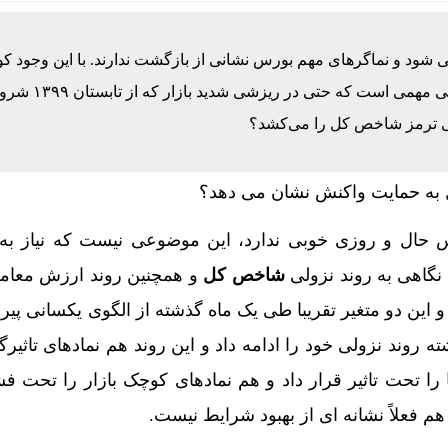
ها / ترافیک بات‌ها تا ۵ سال آینده هزار برابر انسان‌ها خواهد شد
 استارلینک به مدار رسیدند / پرتاب ۲۴ ماهواره با یک موشک
می شود و نماگرهای مهم بورس نشانی از بازگشت ندارند. با این وجود 
ارتباطات درباره گرانفروشی اینترنت/ هاشمی: در این زمینه ب
امید معامله گران، رسیدن شاخص کل به محدوده حمایتی مه
ایتی ترمز شاخص کل را می‌کشد؟
 گلدن ویزا به پایان رسید؟
رودگاه شهدای نوشهر از سر گرفته شد
س حال و روزی خوبی ندارد، این موضوعی نیست که نیاز به 
کشاورزی: نمی‌توان با سرعت قیمت گندم را آزاد کرد
 نگاهی به روند نزولی
شاخص کل
و همچنین روند ارزش معام
یکشنبه 18مرداد/ کاهش همه قیمت ها + جدول
 و این دو متغیر تقریبا طی یک ماه گذشته از الگوی یکسانی پیر
ی قدیمی را دوباره براق و زیبا کنیم؟
 روند نزولی خود را ادامه داد و این روند هم نمادهای تاثیرگذ
ا تحت تاثیر قرار داد و هم نمادهای کوچک بازار را تحت فش
ن هم فعلاً نشانه ای از بهبود شرایط نیست.