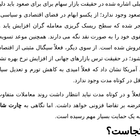
کشنبه 18 مرداد+ جدول
ی اشاره شده در حقیقت بازار سهام برای برای صعود باید دلی
شیائومی میکس فولد ۵ منتشر شد
 صعود وجود ندارد؛ از یکسو ابهام در فضای اقتصادی و سیاسی
 منجر شده که سطح ریسک گریزی معامله گران افزایش یابد و
ی خود را به صورت نقد نگه می دارند. همچنین موعد تسویه 
رآگاهان پلیس به پرونده قتل حمیدرضا رجب‌زاده
وش شده است. از سوی دیگر،‌ فعلاً سیگنال مثبتی از اقتصاد
شود؛ در حقیقت ترس بازارهای جهانی از افزایش نرخ بهره تش
 دلار ۱۶ درصد گران شده؛ این افزایش طبیعی است
مریکا نشان داد که فعلاً امیدی به کاهش تورم و تعدیل سی
 در بندر کراچی ترخیص می‌شود| تخفیف ۸۰ درصدی برای هزینه‌های انبارداری
ل در کوتاه مدت وجود ندارد.
لایت‌اسپای»، قربانیان را در ۱۳ کشور ازجمله آمریکا هدف گرفت
لاً و در کوتاه مدت نباید انتظار داشت روند معاملات متفاوت
ن یا خودروی گران؟ هزینه پنهان سوخت بی‌کیفیت چیست؟
رضه بر تقاضا فزونی خواهد داشت. اما نگاهی به
چارت شا
 یک حمایت بسیار مهم رسیده است.
به وفوع تندباد در تهران
جاست؟
ادی در زنجیره مرغ تا 22 ماه باقی می‌ماند