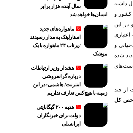
ل داشته
سال آینده هزار برابر
 کشور و
انسان‌ها خواهد شد
 در این
ماهواره‌های جدید
اعتباری
استارلینک به مدار رسیدند
جهانی و
/ پرتاب ۲۴ ماهواره با یک
موشک
دید شده
است‌های
هشدار وزیر ارتباطات
درباره گرانفروشی
اینترنت/ هاشمی: در این
 از چند
زمینه با هیچ‌کس تعارف نداریم
خص کل
هدیه ۲۰۰ گیگابایتی
دولت برای خبرنگاران
ایرانسلی