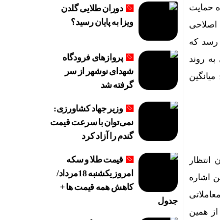
 حمایت
دوران طلایی گلدن
ویزا به پایان رسید؟
ند اصلاحی
 می رسد که
پروازهای فرودگاه
به روند
شهدای نوشهر از سر
 ای به زیر سطح میانگین
گرفته شد
وزیر جهاد کشاورزی:
نمی‌توان با سرعت قیمت
گندم را آزاد کرد
قیمت طلا و سکه
انتظار
امروز یکشنبه 18مرداد/
ن اشاره
کاهش همه قیمت ها +
عاملاتی
جدول
 از همین