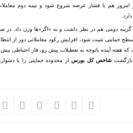
 امروز هم با فشار عرضه شروع شود و نیمه دوم معاملات
ت‌نام و شرایط
ارد.
اها از فرودگاه جده عربستان
ا گزینه دومی هم در نظر داشت و به «اگر»ها وزن داد. در ص
بیشتر از متوسط 5 ساله غله تولید می‌کند
ح حمایتی تثبیت شود، افزایش رکود معاملاتی دور از انتظار
 خدمات در سامانه 124 الزامی شد
ت که هفته آینده باتوجه به تعطیلات پیش رو، فاز احتیاطی بیش
 خدمات در سامانه 124 الزامی شد
 بازگشت
شاخص کل بورس
از محدوده حمایتی را با دشوار
روش بلیت بازگشت زائران دهه پایانی صفر از امروز
رنگار متعهد، هم‌سنگر رزمندگان پشت لانچر است
 و قتل حمیدرضا رجب‌زاده
17مرداد/ افزایش همه قیمت ها + جدول و جزئیات
رام را حذف می‌کند اما ایکس را نه؟