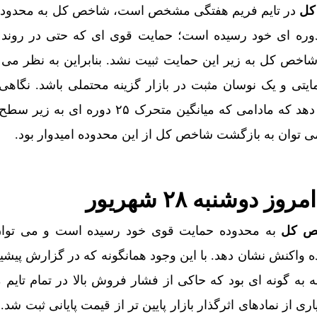
کل
در تایم فریم هفتگی مشخص است،‌ شاخص کل به محدوده
ایی فاز نخست پروژه قطار شهری فردیس، آغاز می‌شود
ینامیک میانگین متحرک ۷۵ دوره ای خود رسیده است؛ حمایت قوی ای که حتی در رو
» به دادگاه ویژه روحانیت احضار شد
س پس از تابستان ۱۳۹۹،‌ شاخص کل به زیر این حمایت ثبیت نشد. بنابراین به نظر
مند قضایی به کمک قاضی پرونده قتل آمد
تی و یک نوسان مثبت در بازار گزینه محتملی باشد. نگاهی 
تاریخی شاخص کل نشان می دهد که مادامی که میانگین متحرک ۲۵ دوره
 جزئیات
ز خرید لگو در بازار ایران
ن در المپیاد جهانی هوش مصنوعی
دوشنبه ۲۸ شهریور
ص کل
به محدوده حمایت قوی خود رسیده است و می توان 
ری مدیریت سهام عدالت به مردم را پیگیری و اجرایی کند
واکنش نشان دهد. با این وجود همانگونه که در گزارش پیشی
ن بنزین بی‌کیفیت
ه به گونه ای بود که حاکی از فشار فروش بالا در تمام تایم م
ی از نمادهای اثرگذار بازار پایین تر از قیمت پایانی ثبت شد.
سی بلند EREV در ایران