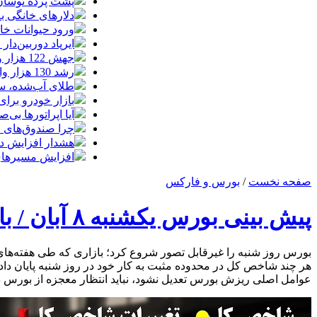
پشت پرده نوسان ۴۴ هزار تومانی دلار در چند
دلارهای خانگی به
ورود حیوانات خا
ایرپاد دوربین‌دار اپل احتم
جهش 122 هزار واحدی شاخص بورس؛ ورود یک همت پول حقیقی در آغاز معاملات
رشد 130 هزار واحدی بورس با ورود 6 همت پول حقیقی/ صف خرید 700 نماد
طلای آب‌شده، س
بازار خودرو برای خودروهای 5-10
آیا اپراتورها بی‌صد
چرا صندوق‌های ا
هشدار افزایش دما د
افزایش مسیرهای هوایی ایران
صفحه نخست
/
بورس و فارکس
پیش بینی بورس یکشنبه ۸ آبان / بازگشت به دوران شاخص بازی؟!
هر چند شاخص کل در محدوده مثبت به کار خود در روز شنبه پایان داد
عوامل اصلی ریزش بورس تعدیل نشود، نباید انتظار معجزه از بورس 