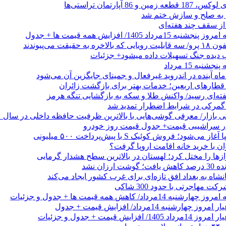
 از سقف چند هفته‌ای
اد 1405/ افزایش همه قیمت ها + جدول
حقیقت می‌پیوندند
ب دیده جنگ تسهیلات داده میشود+ جزئیات
نبه 15 مرداد
ه آینده در اندروید غیرفعال و جمینای جایگزین آن می‌شود
طارهای اربعین؛ خدمات بهتر برای بازگشت زائران
فته‌ای رسید/ واکنش طلا و سکه به بازگشایی تنگه هرمز
گمرکی در شرایط اضطرار تمدید شد
 در سراشیبی قیمت+ جدول قیمت روز خودرو
ی‌شود؛ فروش کوئیک S با پیش‌پرداخت ۵۰۰ میلیونی
وان با خرید خانه اقامت اروپا گرفت؟
زها را مختل کرد؛ لهستان در بالاترین سطح هشدار گرمایی
رزان نشد
شاه به بغداد افق تازه‌ای برای غرب کشور ایجاد می‌کند
 مهاجرتی با حدود 300 شاکی
داد/ کاهش همه قیمت ها + جدول و جزئیات