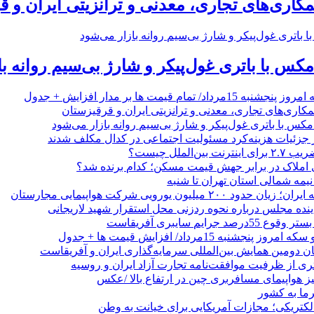
مکاری‌های تجاری، معدنی و ترانزیتی ایران و 
/ تمام قیمت ها بر مدار افزایش + جدول
مکاری‌های تجاری، معدنی و ترانزیتی ایران و قرقیزستان
ر جزئیات هزینه‌کرد مسئولیت اجتماعی در کدال مکلف شدند
ن‌الملل چیست؟
 املاک در برابر جهش قیمت مسکن؛ کدام برنده شد؟
 نیمه شمالی استان تهران تا شنبه
۲۰۰ میلیون یورویی شرکت هواپیمایی مجارستان
ینده مجلس درباره نحوه ردزنی محل استقرار شهید لاریجانی
جرایم سایبری آفریقاست
نجشنبه 15مرداد/ افزایش قیمت ها + جدول
ان دومین همایش بین‌المللی سرمایه‌گذاری ایران و آفریقاست
ری از ظرفیت موافقت‌نامه تجارت آزاد ایران و روسیه
یز هواپیمای مسافربری چین در ارتفاع بالا /عکس
رما به کشور
الکتریکی؛ مجازات آمریکایی برای خیانت به وطن