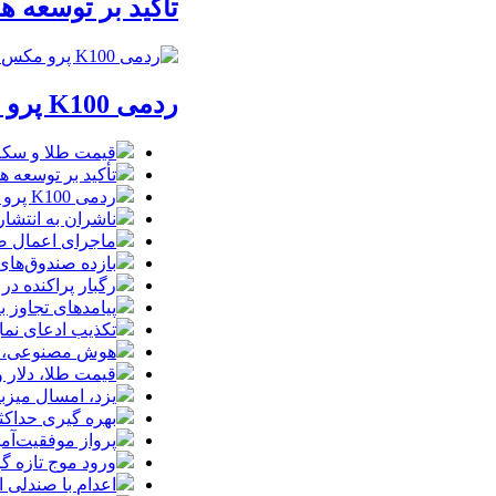
تأکید بر توسعه ه
ردمی K100 پرو مکس با باتری غول‌پیکر و شارژ بی‌سیم روانه بازار می‌شود
قیمت طلا و سکه امروز پنجشنبه 15مرداد
تأکید بر توسعه ه
ردمی K100 پرو مکس با باتری غول‌پیکر و شارژ بی‌سیم روانه بازار می‌شود
ناشران به انتشا
ماجرای اعمال ضریب ۲.۷ برای اینترنت بی
بازده صندوق‌های
رگبار پراکنده در
پیامدهای تجاوز به ایران؛ زیان حدود 
تکذیب ادعای نما
هوش مصنوعی، بستر وقوع 55درصد 
قیمت طلا، دلار و سکه امروز پ
یزد، امسال میزب
بهره گیری حداکث
پرواز موفقیت‌آم
ورود موج تازه گ
اعدام با صندلی 