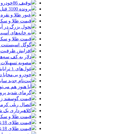
توقیف 86خودروی لوکس، 187 قطعه زمین و 86 آپارتمان تراستی‌ها
پرونده 3100 قتل به صلح و سازش ختم شد
عبور طلا و نقره
قیمت طلا و سکه امروز پنجشنبه 15مرد
تحول بزرگ در آیفون ۱۸ پرو/ سه قابلیت رویایی که بالاخره به 
به خانه‌های آسی
قیمت طلا و سکه پنجش
گوگل اسیستنت ما
افزایش ظرفیت ق
دلار به کف سه‌ه
مصوبه تسهیلات 
غول‌های ۱ ترابایتی بازار/ معرفی گوشی‌هایی با بالاترین ظرفیت حافظه داخلی در سال ۲۰۲۶
خودرو بی‌محابا
ثبت‌نام جدید سایپا آغاز م
آیا هنوز هم می‌ت
گرمای شدید پروا
قیمت گوسفند زنده 30 درصد کاهش یافت؛ گوشت ا
اتصال ریلی کرمان
کلاهبرداری یک شرکت
قیمت طلا و سکه امروز چهارشنبه 14مر
قیمت طلای 18عیار امروز چهارشنبه 14مرداد/ افزایش قیمت + جدول
قیمت طلای 18عیار امروز 14مرداد 1405/ افزایش قیمت + جدول و جزئیات