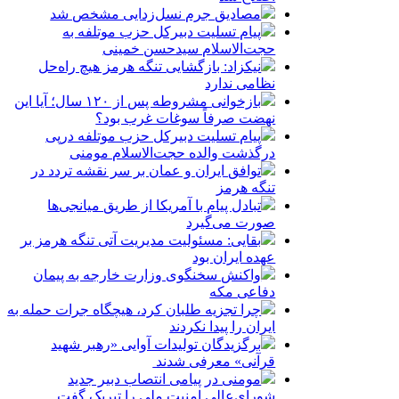
مصادیق جرم نسل‌زدایی مشخص شد
پیام تسلیت دبیرکل حزب موتلفه به
حجت‌الاسلام سیدحسن خمینی
نیکزاد: بازگشایی تنگه هرمز هیچ راه‌حل
نظامی ندارد
بازخوانی مشروطه پس از ۱۲۰ سال؛ آیا این
نهضت صرفاً سوغات غرب بود؟
پیام تسلیت دبیرکل حزب موتلفه درپی
درگذشت والده حجت‌الاسلام مومنی
توافق ایران و عمان بر سر نقشه تردد در
تنگه هرمز
تبادل پیام با آمریکا از طریق میانجی‌ها
صورت می‌گیرد
بقایی: مسئولیت مدیریت آتی تنگه هرمز بر
عهده ایران بود
واکنش سخنگوی وزارت خارجه به پیمان
دفاعی مکه
چرا تجزیه طلبان کرد، هیچگاه جرات حمله به
ایران را پیدا نکردند
برگزیدگان تولیدات آوایی «رهبر شهید
قرآنی» معرفی شدند
مومنی در پیامی انتصاب دبیر جدید
شورای‌عالی امنیت ملی را تبریک گفت