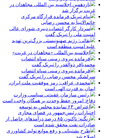
یازدهمین اجلاسیه بین المللی مجاهدان در
غربت برگزار شد
پیام تبریک فرمانده قرارگاه مرکزی
خاتم‌الانبیا به محسن رضایی
سردار کارگر انتصاب دبیری شورای عالی
امنیت ملی را تبریک گفت
بقائی: رژیم صهیونیستی بزرگ‌ترین تهدید
علیه امنیت منطقه است
اجلاسیه بین‌المللی «مجاهدان در غربت»
فرمانده نیروی زمینی سپاه انتصاب
محمدباقر ذوالقدر را تبریک گفت
فرمانده نیروی زمینی سپاه انتصاب
سرلشکر محسن رضایی را تبریک گفت
محمدی عراقی: رمز موفقیت ملت ایران،
ایمان به قدرت الهی است
رئیس سازمان عقیدتی سیاسی وزارت
دفاع: امروز حفظ وحدت بر همگان واجب است
اعتراض ۶۳ نماینده مجلس به توسعه
اختیارات رئیس‌جمهور در فضای مجازی
زنگنه: تاکنون ۸۵ درصد درآمدهای حاصل از
صادرات نفت محقق شده است
طرح پشتیبانی و رفع موانع تولید کشاورزی
اصلاح شد