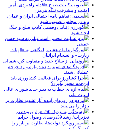
تصویب کلیات طرح «اقدام راهبردی تأمین
امنیت و پیشرفت تنگه هرمز»
سلیمی: تفاهم نامه احتمالی ایران و عمان،
باید در مجلس تصویب شود
گودرزی: نباید دوقطبی کاذب صلح و جنگ
ایجاد شود
پیام تسلیت محسن اسماعیلی به سید حسن
خمینی
سوگواره امام هشتم با نگاهی به «الهیات
زیارت» و انسجام ایرانیان
رونمایی از سلاح جدید و متفاوت کره شمالی
فرودگاه‌های آسیب‌دیده دوباره وارد چرخه
عملیاتی شدند
چرا کشاورز برای فعالیت کشاورزی باید
این‌همه مجوز بگیرد؟
پیام اژه‌ای خطاب به دبیر جدید شورای عالی
امنیت ملی
مردم در روزهای آینده آثار تشدید نظارت بر
بازار را می‌بینند
رسیدگی به نزدیک 250 هزار پرونده در
تعزیرات/ رشد 39درصدی وصول جرایم
تغییر رویکرد دولت‌ها، نظارت بر بازار را
کمرنگ کرد