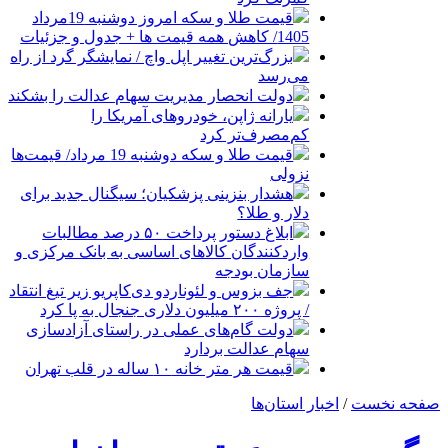
قیمت طلا و سکه امروز دوشنبه 19مرداد
1405/ کاهش همه قیمت ها + جدول و جزئیات
بزرگ‌ترین تغییر اپل واچ / نمایشگر گرد از راه
می‌رسد
دولت انحصار مدیریت سهام عدالت را بشکند
یارانه ژاپن، خودروهای آمریکا را
کم‌مصرف‌تر کرد
قیمت طلا و سکه دوشنبه 19 مرداد/ قیمت‌ها
نزولی
هشدار بنزینی پزشکیان؛ سیگنال جدید برای
دلار و طلا؟
ابلاغ دستور پرداخت ۵۰ درصد مطالبات
واردکنندگان کالاهای اساسی به بانک مرکزی و
سازمان بودجه
جف بزوس و لئوناردو دی‌کاپریو زیر تیغ انتقاد
/ پروژه ۲۰۰ میلیون دلاری جنجال به پا کرد
دولت گام‌های عملی در راستای آزادسازی
سهام عدالت بردارد
قیمت هر متر خانه ۱۰ ساله در قلب تهران
صفحه نخست
/
اخبار استان‌ها