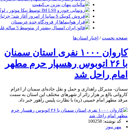
مالیات پنهان بنزین بی‌کیفیت
رونمایی خودرو IM LS9 توسط نیکا موتور ، لوکس ترین شاسی بلند EREV در ایران
فروش کوییک S سایپا از امروز آغاز شد؛ جزئیات ثبت‌نام و شرایط
فرار هواپیماها از فرودگاه جده عربستان
فائو: ایران امسال بیشتر از متوسط 5 ساله غله تولید می‌کند
صفحه نخست
/
اخبار استان‌ها
کاروان ۱۰۰۰ نفری استان سمنان
با ۲۶ اتوبوس رهسپار حرم مطهر
امام راحل شد
سمنان- مدیرکل راهداری و حمل و نقل جاده‌ای سمنان از اعزام
کاروانی بالغ بر هزار زائر از شهرهای مختلف این استان به سمت
مرقد مطهر امام خمینی (ره) با نظارت پلیس راهور خبر داد.
کد نوشته: 100258
مهر نیوز