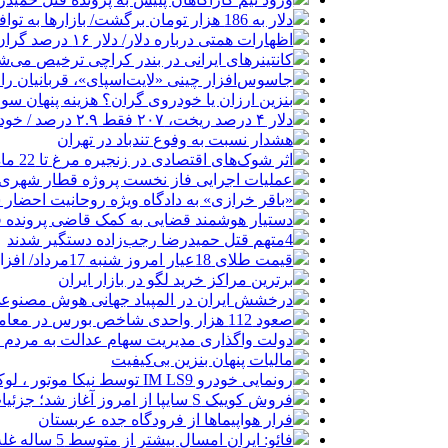
دلار به 186 هزار تومان برگشت/ بازارها به توافق احتمالی هرمز چه واکنشی نشان دادند؟
اظهارات همتی درباره دلار/ دلار ۱۶ درصد گران شده؛ این افزایش طبیعی است
کانتینرهای ایرانی در بندر کراچی ترخیص می‌شود| تخفیف ۸۰ درصدی برای هزی
جاسوس‌افزار چینی «لایت‌اسپای»، قربانیان را در ۱۳ کشور ازجمله آمریکا هدف
بنزین ارزان یا خودروی گران؟ هزینه پنهان 
دلار ۴ درصد ریخت، ۲۰۷ فقط ۲.۹ درصد / خودرو زیر فشار دلار کوتاه می‌آید؟
هشدار نسبت به وفوع تندباد در تهران
اثر شوک‌های اقتصادی در زنجیره مرغ تا 22 ماه باقی می‌ماند
عملیات اجرایی فاز نخست پروژه قطار شهری 
«باقر خرازی» به دادگاه ویژه روحانیت احضار 
دستیار هوشمند قضایی به کمک قاضی پرونده ق
4متهم قتل حمیدرضا رجب‌زاده دستگیر شدند
قیمت طلای 18عیار امروز شنبه 17مرداد/ افزایش قیمت + جدول و جزئیات
برترین مراکز خرید لگو در بازار ایران
درخشش ایران در المپیاد جهانی هوش مصنوع
صعود 112 هزار واحدی شاخص بورس در معاملات امروز
دولت واگذاری مدیریت سهام عدالت به مردم را
مالیات پنهان بنزین بی‌کیفیت
رونمایی خودرو IM LS9 توسط نیکا موتور ، لوکس ترین شاسی بلند EREV در ایران
فروش کوییک S سایپا از امروز آغاز شد؛ جزئیات ثبت‌نام و شرایط
فرار هواپیماها از فرودگاه جده عربستان
فائو: ایران امسال بیشتر از متوسط 5 ساله غله تولید می‌کند