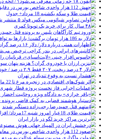
آیفون ۱۸ چه زمانی معرفی می‌شود؟ / آنچه درباره گوشی جدید اپل می‌دانیم
جهش 112 هزار واحدی شاخص بورس در دقایق ابتدایی معاملات امروز
قیمت طلا و سکه یکشنبه 18 مرداد+ جدول
اولین تصاویر شیائومی میکس فولد ۵ منتشر شد
۴۸ سال کار برای خرید یک تویوتا کمری
ورود تیم کارآگاهان پلیس به پرونده قتل حمید
دلار به 186 هزار تومان برگشت/ بازارها به توافق احتمالی هرمز چه واکنشی نشان دادند؟
اظهارات همتی درباره دلار/ دلار ۱۶ درصد گران شده؛ این افزایش طبیعی است
کانتینرهای ایرانی در بندر کراچی ترخیص می‌شود| تخفیف ۸۰ درصدی برای هزی
جاسوس‌افزار چینی «لایت‌اسپای»، قربانیان را در ۱۳ کشور ازجمله آمریکا هدف
بنزین ارزان یا خودروی گران؟ هزینه پنهان 
دلار ۴ درصد ریخت، ۲۰۷ فقط ۲.۹ درصد / خودرو زیر فشار دلار کوتاه می‌آید؟
هشدار نسبت به وفوع تندباد در تهران
اثر شوک‌های اقتصادی در زنجیره مرغ تا 22 ماه باقی می‌ماند
عملیات اجرایی فاز نخست پروژه قطار شهری 
«باقر خرازی» به دادگاه ویژه روحانیت احضار 
دستیار هوشمند قضایی به کمک قاضی پرونده ق
4متهم قتل حمیدرضا رجب‌زاده دستگیر شدند
قیمت طلای 18عیار امروز شنبه 17مرداد/ افزایش قیمت + جدول و جزئیات
برترین مراکز خرید لگو در بازار ایران
درخشش ایران در المپیاد جهانی هوش مصنوع
صعود 112 هزار واحدی شاخص بورس در معاملات امروز
دولت واگذاری مدیریت سهام عدالت به مردم را