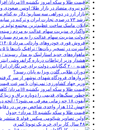
قیمت طلا و سکه امروز یکشنبه 18مرداد/ افزایش قیمت ها + جدول و جزئیات
دو نیروی متضاد در بازار طلا؛ اونس صعودی و د
بازار ارز در دوراهی سه سناریو؛ دلار به کدام
رشد ۷۳ درصدی تجارت ایران و ترکیه در سایه محاصره دریایی
ایلان ماسک ساخت عظیم‌ترین مجتمع تولید تر
واگذاری مدیریت سهام عدالت به مردم زمینه
دولت مدیریت سهام عدالت را به مردم بسپارد
فروش فوری خودروهای وارداتی مرداد ۱۴۰۵؛ بدون قرعه‌کشی و حساب وکالتی
اینترنت در تسخیر ربات‌ها / ترافیک بات‌ها تا ۵ سال آینده هزار برابر انسان‌ها خواهد شد
ماهواره‌های جدید استارلینک به مدار رسیدند / پرتاب ۲۴ ماهواره با
هشدار وزیر ارتباطات درباره گرانفروشی اینترن
هدیه ۲۰۰ گیگابایتی دولت برای خبرنگاران ایرانسلی
دوران طلایی گلدن ویزا به پایان رسید؟
پروازهای فرودگاه شهدای نوشهر از سر گرفته
وزیر جهاد کشاورزی: نمی‌توان با سرعت قیمت گ
قیمت طلا و سکه امروز یکشنبه 18مرداد/ کاهش همه قیمت ها + جدول
چطور سنگ‌های قدیمی را دوباره براق و زیبا کن
آیفون ۱۸ چه زمانی معرفی می‌شود؟ / آنچه درباره گوشی جدید اپل می‌دانیم
جهش 112 هزار واحدی شاخص بورس در دقایق ابتدایی معاملات امروز
قیمت طلا و سکه یکشنبه 18 مرداد+ جدول
اولین تصاویر شیائومی میکس فولد ۵ منتشر شد
۴۸ سال کار برای خرید یک تویوتا کمری
ورود تیم کارآگاهان پلیس به پرونده قتل حمید