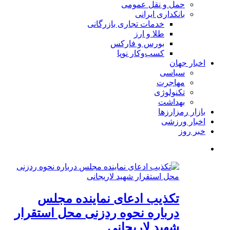
حمل و نقل عمومی
بانکداری ایرانی
خدمات تجاری بازرگانی
طلا و ارز
بورس و فارکس
کسب‌وکار نوپا
اخبار جهان
سیاسی
مهاجرت
تکنولوژی
بهداشت
بازار رمزارزها
اخبار ورزشی
خبر روز
تکذیب ادعای نماینده مجلس
درباره نحوه ردزنی محل استقرار
شهید لاریجانی