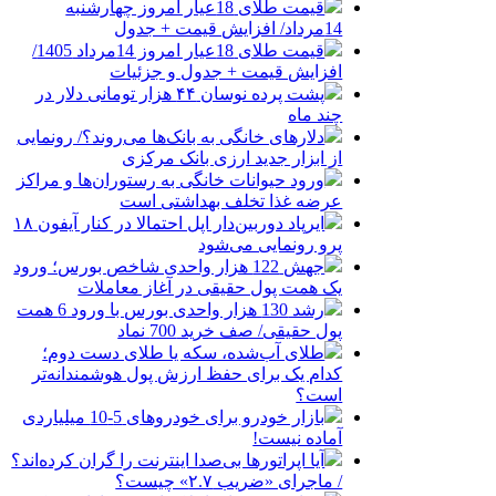
قیمت طلای 18عیار امروز چهارشنبه
14مرداد/ افزایش قیمت + جدول
قیمت طلای 18عیار امروز 14مرداد 1405/
افزایش قیمت + جدول و جزئیات
پشت پرده نوسان ۴۴ هزار تومانی دلار در
چند ماه
دلارهای خانگی به بانک‌ها می‌روند؟/ رونمایی
از ابزار جدید ارزی بانک مرکزی
ورود حیوانات خانگی به رستوران‌ها و مراکز
عرضه غذا تخلف بهداشتی است
ایرپاد دوربین‌دار اپل احتمالا در کنار آیفون ۱۸
پرو رونمایی می‌شود
جهش 122 هزار واحدی شاخص بورس؛ ورود
یک همت پول حقیقی در آغاز معاملات
رشد 130 هزار واحدی بورس با ورود 6 همت
پول حقیقی/ صف خرید 700 نماد
طلای آب‌شده، سکه یا طلای دست دوم؛
کدام یک برای حفظ ارزش پول هوشمندانه‌تر
است؟
بازار خودرو برای خودروهای 5-10 میلیاردی
آماده نیست!
آیا اپراتورها بی‌صدا اینترنت را گران کرده‌اند؟
/ ماجرای «ضریب ۲.۷» چیست؟