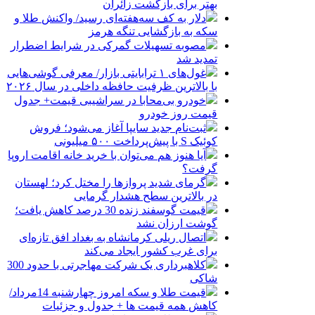
بهتر برای بازگشت زائران
دلار به کف سه‌هفته‌ای رسید/ واکنش طلا و
سکه به بازگشایی تنگه هرمز
مصوبه تسهیلات گمرکی در شرایط اضطرار
تمدید شد
غول‌های ۱ ترابایتی بازار/ معرفی گوشی‌هایی
با بالاترین ظرفیت حافظه داخلی در سال ۲۰۲۶
خودرو بی‌محابا در سراشیبی قیمت+ جدول
قیمت روز خودرو
ثبت‌نام جدید سایپا آغاز می‌شود؛ فروش
کوئیک S با پیش‌پرداخت ۵۰۰ میلیونی
آیا هنوز هم می‌توان با خرید خانه اقامت اروپا
گرفت؟
گرمای شدید پروازها را مختل کرد؛ لهستان
در بالاترین سطح هشدار گرمایی
قیمت گوسفند زنده 30 درصد کاهش یافت؛
گوشت ارزان نشد
اتصال ریلی کرمانشاه به بغداد افق تازه‌ای
برای غرب کشور ایجاد می‌کند
کلاهبرداری یک شرکت مهاجرتی با حدود 300
شاکی
قیمت طلا و سکه امروز چهارشنبه 14مرداد/
کاهش همه قیمت ها + جدول و جزئیات