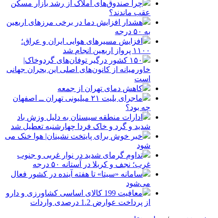
چرا صندوق‌های املاک از رشد بازار مسکن
عقب ماندند؟
هشدار افزایش دما در برخی مرزهای اربعین
به ۵۰ درجه
افزایش مسیرهای هوایی ایران و عراق؛
۱۱۰۰ پرواز اربعین انجام شد
۱۵۰ کشور درگیر توفان‌های گردوخاک|
خاورمیانه از کانون‌های اصلی این بحران جهانی
است
کاهش دمای تهران از جمعه
ماجرای بلیت ۲۱ میلیونی تهران ــ اصفهان
چه بود؟
ادارات منطقه سیستان به دلیل وزش باد
شدید و گرد و خاک فردا چهارشنبه تعطیل شد
خبر خوش برای پایتخت نشینان| هوا خنک می
شود
تداوم گرمای شدید در نوار غربی و جنوب
غرب؛ نجف و کربلا در آستانه ۵۰ درجه
سامانه «سیتا» تا هفته آینده در کشور فعال
می‌شود
معافیت 199 کالای اساسی کشاورزی و دارو
از پرداخت عوارض 1.2 درصدی واردات