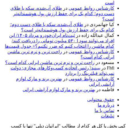
است
کارشناس روابط عمومی
در
طلای آب‌شده، سکه یا طلای
دست دوم؛ کدام یک برای حفظ ارزش پول هوشمندانه‌تر
است؟
کیا جهانمردی
در
طلای آب‌شده، سکه یا طلای دست دوم؛
کدام یک برای حفظ ارزش پول هوشمندانه‌تر است؟
کمال عبدالله زاده
در
ثبت‌نام ایران‌خودرو مرداد ۱۴۰۵/ این
افراد می‌توانند سود ا ۵۳۰ میلیون تومانی را دریافت کنند/
کدام ماشین را انتخاب کنیم که ضرر نکنیم؟+ جدول قیمت‌ها
کارشناس روابط عمومی
در
راحت ترین و نرم ترین ماشین
ایرانی کدام است؟
مسعود
در
راحت ترین و نرم ترین ماشین ایرانی کدام است؟
Fhfi
در
ببینید| ٰرئیس اتحادیه کسب‌وکارهای مجازی: دولت
نمی‌تواند فیلترینگ را بردارد
کارشناس روابط عمومی
در
بهترین برند و مارک لوازم
آرایشی ایرانی
فاطمه
در
بهترین برند و مارک لوازم آرایشی ایرانی
حقوق محتوایی
درباره ما
تماس با ما
تبلیغات
کپی بخش یا کل هر کدام از مطالب "ایرانیان دیلی" تنها با کسب