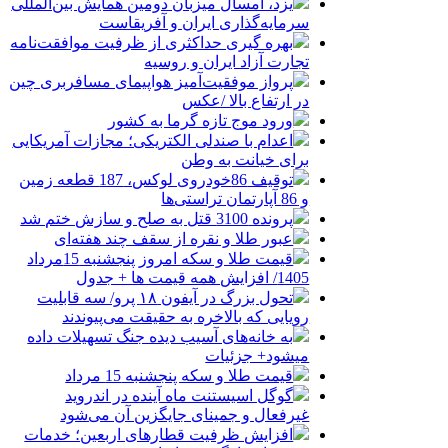
یزد، امسال میزبان دومین همایش بین‌المللی
سرمایه‌گذاری ایران و آفریقاست
بهره گیری حداکثری از ظرفیت موافقت‌نامه
تجارت آزاد ایران و روسیه
پرواز موفقیت‌آمیز هواپیمای مسافربری چین
در ارتفاع بالا /عکس
ورود موج تازه گرما به کشور
اعدام با صندلی الکتریکی؛ مجازات آمریکایی
برای خیانت به وطن
توقیف 86خودروی لوکس، 187 قطعه زمین
و 86 آپارتمان تراستی‌ها
پرونده 3100 قتل به صلح و سازش ختم شد
عبور طلا و نقره از سقف چند هفته‌ای
قیمت طلا و سکه امروز پنجشنبه 15مرداد
1405/ افزایش همه قیمت ها + جدول
تحول بزرگ در آیفون ۱۸ پرو/ سه قابلیت
رویایی که بالاخره به حقیقت می‌پیوندند
به خانه‌های آسیب دیده جنگ تسهیلات داده
میشود+ جزئیات
قیمت طلا و سکه پنجشنبه 15 مرداد
گوگل اسیستنت ماه آینده در اندروید
غیرفعال و جمینای جایگزین آن می‌شود
افزایش ظرفیت قطارهای اربعین؛ خدمات