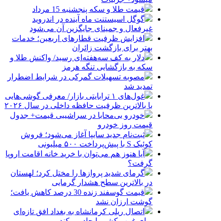
قیمت طلا و سکه پنجشنبه 15 مرداد
گوگل اسیستنت ماه آینده در اندروید
غیرفعال و جمینای جایگزین آن می‌شود
افزایش ظرفیت قطارهای اربعین؛ خدمات
بهتر برای بازگشت زائران
دلار به کف سه‌هفته‌ای رسید/ واکنش طلا و
سکه به بازگشایی تنگه هرمز
مصوبه تسهیلات گمرکی در شرایط اضطرار
تمدید شد
غول‌های ۱ ترابایتی بازار/ معرفی گوشی‌هایی
با بالاترین ظرفیت حافظه داخلی در سال ۲۰۲۶
خودرو بی‌محابا در سراشیبی قیمت+ جدول
قیمت روز خودرو
ثبت‌نام جدید سایپا آغاز می‌شود؛ فروش
کوئیک S با پیش‌پرداخت ۵۰۰ میلیونی
آیا هنوز هم می‌توان با خرید خانه اقامت اروپا
گرفت؟
گرمای شدید پروازها را مختل کرد؛ لهستان
در بالاترین سطح هشدار گرمایی
قیمت گوسفند زنده 30 درصد کاهش یافت؛
گوشت ارزان نشد
اتصال ریلی کرمانشاه به بغداد افق تازه‌ای
برای غرب کشور ایجاد می‌کند