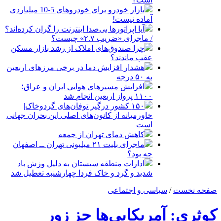
بازار خودرو برای خودروهای 5-10 میلیاردی
آماده نیست!
آیا اپراتورها بی‌صدا اینترنت را گران کرده‌اند؟
/ ماجرای «ضریب ۲.۷» چیست؟
چرا صندوق‌های املاک از رشد بازار مسکن
عقب ماندند؟
هشدار افزایش دما در برخی مرزهای اربعین
به ۵۰ درجه
افزایش مسیرهای هوایی ایران و عراق؛
۱۱۰۰ پرواز اربعین انجام شد
۱۵۰ کشور درگیر توفان‌های گردوخاک|
خاورمیانه از کانون‌های اصلی این بحران جهانی
است
کاهش دمای تهران از جمعه
ماجرای بلیت ۲۱ میلیونی تهران ــ اصفهان
چه بود؟
ادارات منطقه سیستان به دلیل وزش باد
شدید و گرد و خاک فردا چهارشنبه تعطیل شد
صفحه نخست
/
سیاسی و اجتماعی
کوثری: آمریکایی‌ها جز زور