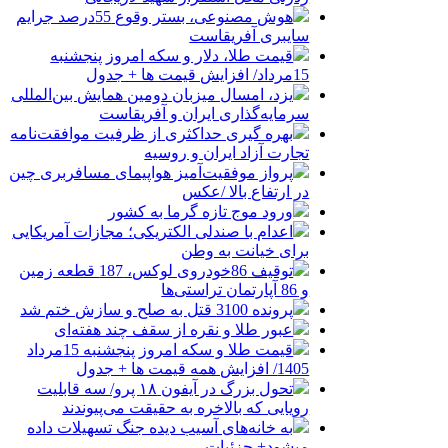
هوش مصنوعی، بستر وقوع 55درصد جرایم
سایبری آفریقاست
قیمت طلا، دلار و سکه امروز پنجشنبه
15مرداد/ افزایش قیمت ها + جدول
یزد، امسال میزبان دومین همایش بین‌المللی
سرمایه‌گذاری ایران و آفریقاست
بهره گیری حداکثری از ظرفیت موافقت‌نامه
تجارت آزاد ایران و روسیه
پرواز موفقیت‌آمیز هواپیمای مسافربری چین
در ارتفاع بالا /عکس
ورود موج تازه گرما به کشور
اعدام با صندلی الکتریکی؛ مجازات آمریکایی
برای خیانت به وطن
توقیف 86خودروی لوکس، 187 قطعه زمین
و 86 آپارتمان تراستی‌ها
پرونده 3100 قتل به صلح و سازش ختم شد
عبور طلا و نقره از سقف چند هفته‌ای
قیمت طلا و سکه امروز پنجشنبه 15مرداد
1405/ افزایش همه قیمت ها + جدول
تحول بزرگ در آیفون ۱۸ پرو/ سه قابلیت
رویایی که بالاخره به حقیقت می‌پیوندند
به خانه‌های آسیب دیده جنگ تسهیلات داده
میشود+ جزئیات