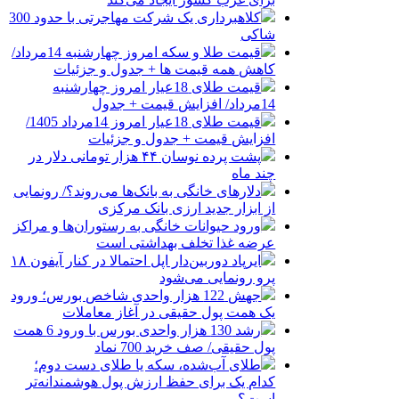
کلاهبرداری یک شرکت مهاجرتی با حدود 300
شاکی
قیمت طلا و سکه امروز چهارشنبه 14مرداد/
کاهش همه قیمت ها + جدول و جزئیات
قیمت طلای 18عیار امروز چهارشنبه
14مرداد/ افزایش قیمت + جدول
قیمت طلای 18عیار امروز 14مرداد 1405/
افزایش قیمت + جدول و جزئیات
پشت پرده نوسان ۴۴ هزار تومانی دلار در
چند ماه
دلارهای خانگی به بانک‌ها می‌روند؟/ رونمایی
از ابزار جدید ارزی بانک مرکزی
ورود حیوانات خانگی به رستوران‌ها و مراکز
عرضه غذا تخلف بهداشتی است
ایرپاد دوربین‌دار اپل احتمالا در کنار آیفون ۱۸
پرو رونمایی می‌شود
جهش 122 هزار واحدی شاخص بورس؛ ورود
یک همت پول حقیقی در آغاز معاملات
رشد 130 هزار واحدی بورس با ورود 6 همت
پول حقیقی/ صف خرید 700 نماد
طلای آب‌شده، سکه یا طلای دست دوم؛
کدام یک برای حفظ ارزش پول هوشمندانه‌تر
است؟