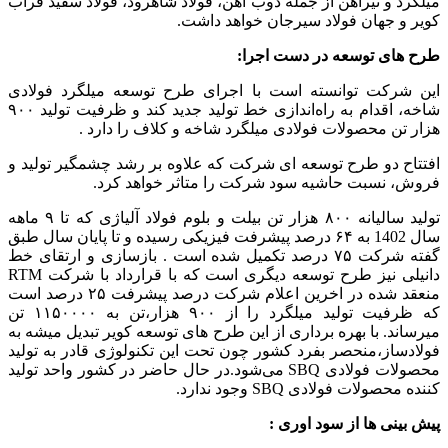
میلگرد و تیرآهن از جمله ذوب آهن، فولاد شاهرود، فولاد سفید فراب
کویر و جهان فولاد سیرجان خواهد داشت.
طرح های توسعه در دست اجرا:
این شرکت توانسته است با اجرای طرح توسعه میلگرد فولادی
شاخه، اقدام به راه‌اندازی خط تولید جدید کند و ظرفیت تولید ۹۰۰
هزار تن محصولات فولادی میلگرد شاخه و کلاف را دارد .
افتتاح دو طرح توسعه ای شرکت که علاوه بر رشد چشمگیر تولید و
فروش‌، نسبت حاشیه سود شرکت را متاثر خواهد کرد.
تولید سالیانه ۸۰۰ هزار تن بیلت و بلوم فولاد آلیاژی که تا ۹ ماهه
سال 1402 به ۶۴ درصد پیشرفت فیزیکی رسیده و تا پایان سال طبق
گفته شرکت ۷۵ درصد تکمیل شده است . بازسازی و ارتقای خط
دانیلی نیز طرح توسعه دیگری است که با قرارداد با شرکت RTM
منعقد شده در اخرین اعلام شرکت درصد پیشرفت ۲۵ درصد است
که ظرفیت تولید میلگرد را از ۹۰۰ هزار،تن به ۱۱۵۰۰۰۰ تن
میرساند. با بهره برداری از این طرح های توسعه کویر تبدیل میشه به
فولادساز،منحصر بفرد ‌کشور چون تحت این تکنولوژی قادر به تولید
محصولات فولادی SBQ می‌شود.در حال حاضر در کشور واحد تولید
کننده محصولات فولادی SBQ وجود ندارد.
پیش بینی ها از سود اوری :