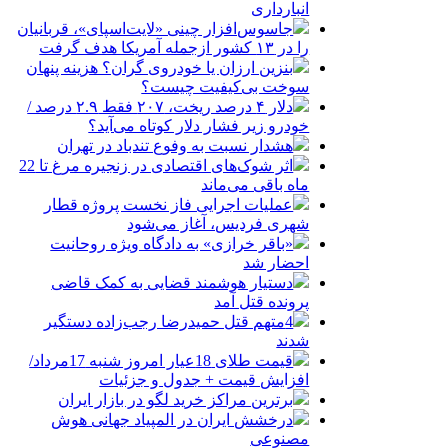
انبارداری
جاسوس‌افزار چینی «لایت‌اسپای»، قربانیان
را در ۱۳ کشور ازجمله آمریکا هدف گرفت
بنزین ارزان یا خودروی گران؟ هزینه پنهان
سوخت بی‌کیفیت چیست؟
دلار ۴ درصد ریخت، ۲۰۷ فقط ۲.۹ درصد /
خودرو زیر فشار دلار کوتاه می‌آید؟
هشدار نسبت به وفوع تندباد در تهران
اثر شوک‌های اقتصادی در زنجیره مرغ تا 22
ماه باقی می‌ماند
عملیات اجرایی فاز نخست پروژه قطار
شهری فردیس، آغاز می‌شود
«باقر خرازی» به دادگاه ویژه روحانیت
احضار شد
دستیار هوشمند قضایی به کمک قاضی
پرونده قتل آمد
4متهم قتل حمیدرضا رجب‌زاده دستگیر
شدند
قیمت طلای 18عیار امروز شنبه 17مرداد/
افزایش قیمت + جدول و جزئیات
برترین مراکز خرید لگو در بازار ایران
درخشش ایران در المپیاد جهانی هوش
مصنوعی