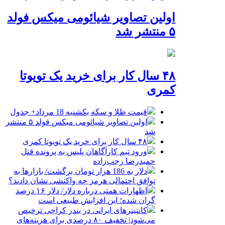
اولین تصاویر شیائومی میکس فولد
۵ منتشر شد
۴۸ سال کار برای خرید یک تویوتا
کمری
قیمت طلا و سکه یکشنبه 18 مرداد+ جدول
اولین تصاویر شیائومی میکس فولد ۵ منتشر
شد
۴۸ سال کار برای خرید یک تویوتا کمری
ورود تیم کارآگاهان پلیس به پرونده قتل
حمیدرضا رجب‌زاده
دلار به 186 هزار تومان برگشت/ بازارها به
توافق احتمالی هرمز چه واکنشی نشان دادند؟
اظهارات همتی درباره دلار/ دلار ۱۶ درصد
گران شده؛ این افزایش طبیعی است
کانتینرهای ایرانی در بندر کراچی ترخیص
می‌شود| تخفیف ۸۰ درصدی برای هزینه‌های