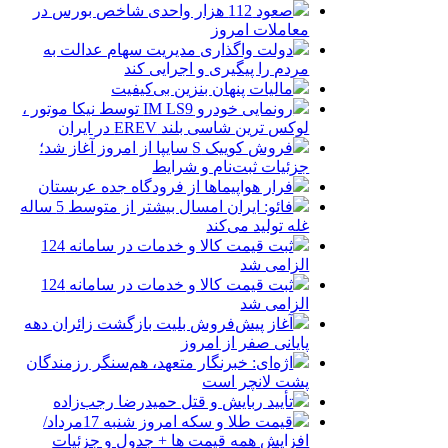
صعود 112 هزار واحدی شاخص بورس در
معاملات امروز
دولت واگذاری مدیریت سهام عدالت به
مردم را پیگیری و اجرایی کند
مالیات پنهان بنزین بی‌کیفیت
رونمایی خودرو IM LS9 توسط نیکا موتور ،
لوکس ترین شاسی بلند EREV در ایران
فروش کوییک S سایپا از امروز آغاز شد؛
جزئیات ثبت‌نام و شرایط
فرار هواپیماها از فرودگاه جده عربستان
فائو: ایران امسال بیشتر از متوسط 5 ساله
غله تولید می‌کند
ثبت قیمت کالا و خدمات در سامانه 124
الزامی شد
ثبت قیمت کالا و خدمات در سامانه 124
الزامی شد
آغاز پیش‌فروش بلیت بازگشت زائران دهه
پایانی صفر از امروز
اژه‌ای: خبرنگار متعهد، هم‌سنگر رزمندگان
پشت لانچر است
تأیید ربایش و قتل حمیدرضا رجب‌زاده
قیمت طلا و سکه امروز شنبه 17مرداد/
افزایش همه قیمت ها + جدول و جزئیات