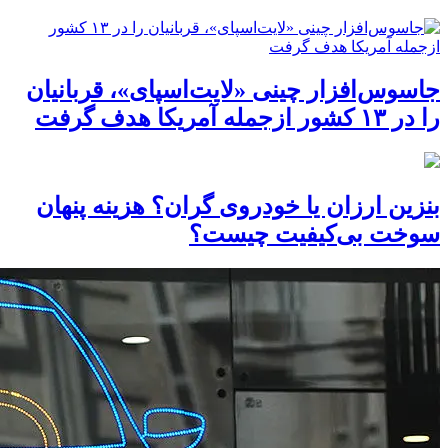
جاسوس‌افزار چینی «لایت‌اسپای»، قربانیان
را در ۱۳ کشور ازجمله آمریکا هدف گرفت
بنزین ارزان یا خودروی گران؟ هزینه پنهان
سوخت بی‌کیفیت چیست؟