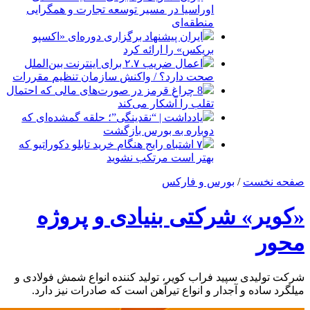
اوراسیا در مسیر توسعه تجارت و همگرایی
منطقه‌ای
ایران پیشنهاد برگزاری دوره‌ای «اکسپو
بریکس» را ارائه کرد
اعمال ضریب ۲.۷ برای اینترنت بین‌الملل
صحت دارد؟ / واکنش سازمان تنظیم مقررات
8 چراغ قرمز در صورت‌های مالی که احتمال
تقلب را آشکار می‌کند
یادداشت | “نقدینگی”؛ حلقه گمشده‌ای که
دوباره به بورس بازگشت
۷ اشتباه رایج هنگام خرید تابلو دکوراتیو که
بهتر است مرتکب نشوید
صفحه نخست
/
بورس و فارکس
«کویر» شرکتی بنیادی و پروژه
محور
شرکت تولیدی سپید فراب کویر، تولید کننده انواع شمش فولادی و
میلگرد ساده و آجدار و انواع تیرآهن است که صادرات نیز دارد.