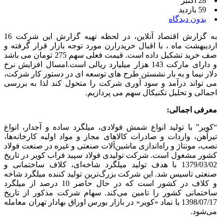
28 اکتبر
59 بازدید
بدون دیدگاه
به گزارش اقتصاد آنلاین، در لحظه تهیه گزارش این شرکت 16
اردیبهشت ماه ، با اقبال خریدرارن مورد توجه بازار قرار گرفته و
صف خرید تشکیل داده است. قیمت فعلی سهم 275 تومان می باشد
و دارای مارکت 143 هزار میلیارد ریالی است.امسال افزایش نرخ
دلار نیما و به بار نشستن طرح های توسعه ای در دستور کار شرکت،
می تواند درآمد و سود آوری شرکت را متحول کند لذا به بررسی
اجمالی و تحلیل تکنیکال سهم می پردازیم.
معرفی اجمالی:
“کویر” با تولید انواع شمش فولادی، میلگرد ساده و آجدار، انواع
تیرآهن، واردات و صادرات کالاهای مجاز و مواد اولیه کارخانه‌ها،
نصب، مونتاژ و راه‌اندازی ماشین‌آلات صنعتی و غیره در صنعت فولاد
کشور مشغول است. شرکت تولیدی فولاد سپید فراب کویر در تاریخ
1379/03/02 با هدف تولید میلگرد شاخه‌ای، کلاف ساختمانی و
صنعتی تاسیس شد. این شرکت بزرگ‌ترین تولید کننده میلگرد شاخه
و کلاف در کشور است که در حال حاضر 10 درصد از میلگرد
ساختمانی کشور را تامین می‌کند. سهام شرکت مذکور از تاریخ
1398/07/17 با نماد «کویر» در بازار بورس اوراق بهادار تهران معامله
می‌شود.