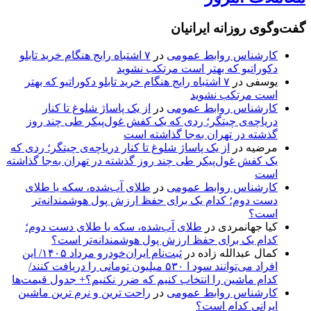
گفت‌وگوی روزانه ایرانیان
کارشناس روابط عمومی
در
۷ اشتباه رایج هنگام خرید تابلو
دکوراتیو که بهتر است مرتکب نشوید
یوسفی
در
۷ اشتباه رایج هنگام خرید تابلو دکوراتیو که بهتر
است مرتکب نشوید
کارشناس روابط عمومی
در
از یک پاساژ شلوغ تا کنار
دریاچه‌ی چیتگر؛ ردی که یک کفش غول‌پیکر طی چند روز
گذشته در تهران به‌جا گذاشته است
مرضیه
در
از یک پاساژ شلوغ تا کنار دریاچه‌ی چیتگر؛ ردی که
یک کفش غول‌پیکر طی چند روز گذشته در تهران به‌جا گذاشته
است
کارشناس روابط عمومی
در
طلای آب‌شده، سکه یا طلای
دست دوم؛ کدام یک برای حفظ ارزش پول هوشمندانه‌تر
است؟
کیا جهانمردی
در
طلای آب‌شده، سکه یا طلای دست دوم؛
کدام یک برای حفظ ارزش پول هوشمندانه‌تر است؟
کمال عبدالله زاده
در
ثبت‌نام ایران‌خودرو مرداد ۱۴۰۵/ این
افراد می‌توانند سود ا ۵۳۰ میلیون تومانی را دریافت کنند/
کدام ماشین را انتخاب کنیم که ضرر نکنیم؟+ جدول قیمت‌ها
کارشناس روابط عمومی
در
راحت ترین و نرم ترین ماشین
ایرانی کدام است؟