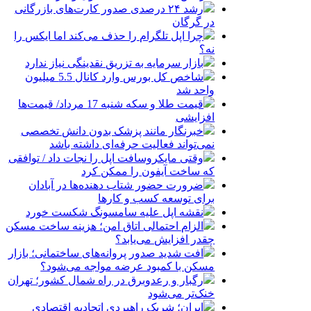
رشد ۲۴ درصدی صدور کارت‌های بازرگانی
در گرگان
چرا اپل تلگرام را حذف می‌کند اما ایکس را
نه؟
بازار سرمایه به تزریق نقدینگی نیاز ندارد
شاخص کل بورس وارد کانال 5.5 میلیون
واحد شد
قیمت طلا و سکه شنبه 17 مرداد/ قیمت‌ها
افزایشی
خبرنگار مانند پزشک بدون دانش تخصصی
نمی‌تواند فعالیت حرفه‌ای داشته باشد
وقتی مایکروسافت اپل را نجات داد / توافقی
که ساخت آیفون را ممکن کرد
ضرورت حضور شتاب ‌دهنده‌ها در آبادان
برای توسعه کسب‌ و کارها
نقشه اپل علیه سامسونگ شکست خورد
الزام احتمالی اتاق امن؛ هزینه ساخت مسکن
چقدر افزایش می‌یابد؟
افت شدید صدور پروانه‌های ساختمانی؛ بازار
مسکن با کمبود عرضه مواجه می‌شود؟
رگبار و رعدوبرق در راه شمال کشور؛ تهران
خنک‌تر می‌شود
ایران؛ شریک راهبردی اتحادیه اقتصادی