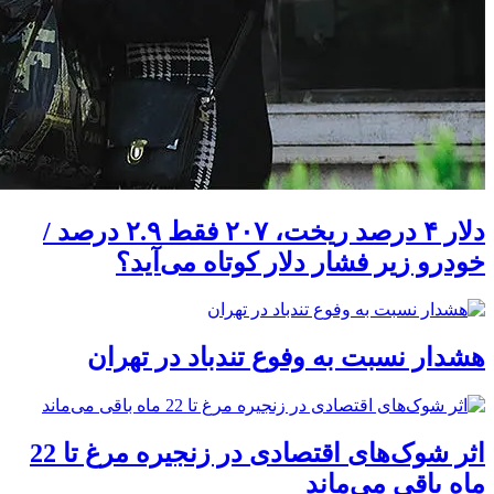
دلار ۴ درصد ریخت، ۲۰۷ فقط ۲.۹ درصد /
خودرو زیر فشار دلار کوتاه می‌آید؟
هشدار نسبت به وفوع تندباد در تهران
اثر شوک‌های اقتصادی در زنجیره مرغ تا 22
ماه باقی می‌ماند