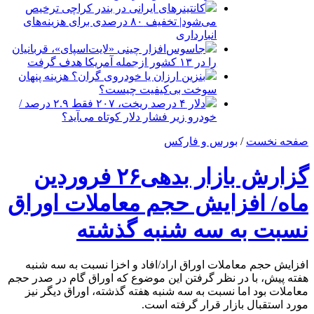
کانتینرهای ایرانی در بندر کراچی ترخیص
می‌شود| تخفیف ۸۰ درصدی برای هزینه‌های
انبارداری
جاسوس‌افزار چینی «لایت‌اسپای»، قربانیان
را در ۱۳ کشور ازجمله آمریکا هدف گرفت
بنزین ارزان یا خودروی گران؟ هزینه پنهان
سوخت بی‌کیفیت چیست؟
دلار ۴ درصد ریخت، ۲۰۷ فقط ۲.۹ درصد /
خودرو زیر فشار دلار کوتاه می‌آید؟
صفحه نخست
/
بورس و فارکس
گزارش بازار بدهی۲۶ فروردین
ماه/ افزایش حجم معاملات اوراق
نسبت به سه شنبه گذشته
افزایش حجم معاملات اوراق اراد/افاد و اخزا نسبت به سه شنبه
هفته پیش، با در نظر گرفتن این موضوع که اوراق گام در صدر حجم
معاملات بود اما نسبت به سه شنبه هفته گذشته، اوراق دیگر نیز
مورد استقبال بازار قرار گرفته است.