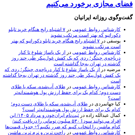
فضای مجازی برخورد می‌کنیم
گفت‌وگوی روزانه ایرانیان
کارشناس روابط عمومی
در
۷ اشتباه رایج هنگام خرید تابلو
دکوراتیو که بهتر است مرتکب نشوید
یوسفی
در
۷ اشتباه رایج هنگام خرید تابلو دکوراتیو که بهتر
است مرتکب نشوید
کارشناس روابط عمومی
در
از یک پاساژ شلوغ تا کنار
دریاچه‌ی چیتگر؛ ردی که یک کفش غول‌پیکر طی چند روز
گذشته در تهران به‌جا گذاشته است
مرضیه
در
از یک پاساژ شلوغ تا کنار دریاچه‌ی چیتگر؛ ردی که
یک کفش غول‌پیکر طی چند روز گذشته در تهران به‌جا گذاشته
است
کارشناس روابط عمومی
در
طلای آب‌شده، سکه یا طلای
دست دوم؛ کدام یک برای حفظ ارزش پول هوشمندانه‌تر
است؟
کیا جهانمردی
در
طلای آب‌شده، سکه یا طلای دست دوم؛
کدام یک برای حفظ ارزش پول هوشمندانه‌تر است؟
کمال عبدالله زاده
در
ثبت‌نام ایران‌خودرو مرداد ۱۴۰۵/ این
افراد می‌توانند سود ا ۵۳۰ میلیون تومانی را دریافت کنند/
کدام ماشین را انتخاب کنیم که ضرر نکنیم؟+ جدول قیمت‌ها
کارشناس روابط عمومی
در
راحت ترین و نرم ترین ماشین