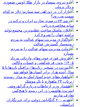
دو نیروی متضاد در بازار طلا؛ اونس صعودی
و دلار نزولی
بازار ارز در دوراهی سه سناریو؛ دلار به کدام
سمت می‌رود؟
رشد ۷۳ درصدی تجارت ایران و ترکیه در
سایه محاصره دریایی
ایلان ماسک ساخت عظیم‌ترین مجتمع تولید
تراشه جهان را شروع کرد
واگذاری مدیریت سهام عدالت به مردم
زمینه‌ساز گسترش عدالت
دولت مدیریت سهام عدالت را به مردم
بسپارد
فروش فوری خودروهای وارداتی مرداد
۱۴۰۵؛ بدون قرعه‌کشی و حساب وکالتی
اینترنت در تسخیر ربات‌ها / ترافیک بات‌ها تا ۵
سال آینده هزار برابر انسان‌ها خواهد شد
ماهواره‌های جدید استارلینک به مدار رسیدند
/ پرتاب ۲۴ ماهواره با یک موشک
هشدار وزیر ارتباطات درباره گرانفروشی
اینترنت/ هاشمی: در این زمینه با هیچ‌کس
تعارف نداریم
هدیه ۲۰۰ گیگابایتی دولت برای خبرنگاران
ایرانسلی