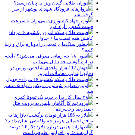
دوران طلایی گلدن ویزا به پایان رسید؟
پروازهای فرودگاه شهدای نوشهر از سر
گرفته شد
وزیر جهاد کشاورزی: نمی‌توان با سرعت
قیمت گندم را آزاد کرد
قیمت طلا و سکه امروز یکشنبه 18مرداد/
کاهش همه قیمت ها + جدول
چطور سنگ‌های قدیمی را دوباره براق و زیبا
کنیم؟
آیفون ۱۸ چه زمانی معرفی می‌شود؟ / آنچه
درباره گوشی جدید اپل می‌دانیم
جهش 112 هزار واحدی شاخص بورس در
دقایق ابتدایی معاملات امروز
قیمت طلا و سکه یکشنبه 18 مرداد+ جدول
اولین تصاویر شیائومی میکس فولد ۵ منتشر
شد
۴۸ سال کار برای خرید یک تویوتا کمری
ورود تیم کارآگاهان پلیس به پرونده قتل
حمیدرضا رجب‌زاده
دلار به 186 هزار تومان برگشت/ بازارها به
توافق احتمالی هرمز چه واکنشی نشان دادند؟
اظهارات همتی درباره دلار/ دلار ۱۶ درصد
گران شده؛ این افزایش طبیعی است