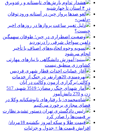
هشدار تداوم بارش‌های تابستانه و رعدوبرق
در ۴ استان تا چهارشنبه
لغو صدها پرواز چین در آستانه ورود توفان
«دلفین»
دلیل تغییر ساعت پروازها در روزهای اخیر
چیست؟
وضعیت اضطراری در چین؛ طوفان سهمگین
دلفین سواحل شرقی را درنوردید
تسویه وجوه اتحادیه‌های اصناف با تأخیر
انجام می‌شود
ببینید| آموزش دانشگاهی با نیازهای مهارتی
کشاورزی منطبق نیست
آغاز عملیات احداث قطار شهری فردیس
بهره‌مندی 20هزارنفر در جنگ از خدمات
وکالتی/برگزاری آزمون وکالت در آبان
آمار شهدای جنگ رمضان؛ 3519 شهید، 517
زن و 270 دانش‌آموز
شاه‌محمدی: با رفتارهای تابوشکنانه وکلا در
فضای مجازی برخورد می‌کنیم
رئیس دادگستری تهران دستور تشدید نظارت
بر قیمت‌ها را صادر کرد
قیمت طلا و سکه امروز یکشنبه 18مرداد/
افزایش قیمت ها + جدول و جزئیات