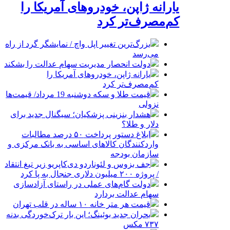
یارانه ژاپن، خودروهای آمریکا را
کم‌مصرف‌تر کرد
بزرگ‌ترین تغییر اپل واچ / نمایشگر گرد از راه
می‌رسد
دولت انحصار مدیریت سهام عدالت را بشکند
یارانه ژاپن، خودروهای آمریکا را
کم‌مصرف‌تر کرد
قیمت طلا و سکه دوشنبه 19 مرداد/ قیمت‌ها
نزولی
هشدار بنزینی پزشکیان؛ سیگنال جدید برای
دلار و طلا؟
ابلاغ دستور پرداخت ۵۰ درصد مطالبات
واردکنندگان کالاهای اساسی به بانک مرکزی و
سازمان بودجه
جف بزوس و لئوناردو دی‌کاپریو زیر تیغ انتقاد
/ پروژه ۲۰۰ میلیون دلاری جنجال به پا کرد
دولت گام‌های عملی در راستای آزادسازی
سهام عدالت بردارد
قیمت هر متر خانه ۱۰ ساله در قلب تهران
بحران جدید بوئینگ؛ این بار ترک‌خوردگی بدنه
۷۳۷ مکس