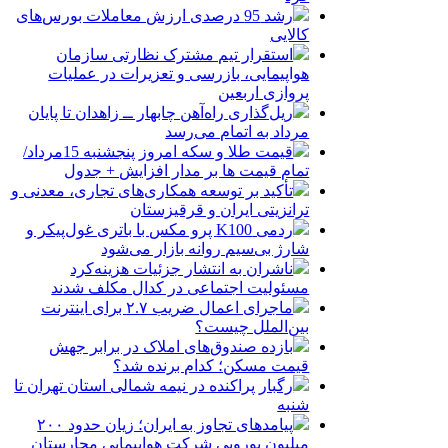
رشد 95 درصدی ارزش معاملات بورس‌های
کالایی
استقرار تیم مشترک نظارتی سازمان
هواپیمایی، بازرسی و تعزیرات در عملیات
پروازی اربعین
ریل‌گذاری راه‌آهن چابهار ــ زاهدان تا پایان
مرداد به اتمام می‌رسد
قیمت طلا و سکه امروز پنجشنبه 15مرداد/
تمام قیمت ها بر مدار افزایش + جدول
تأکید بر توسعه همکاری‌های تجاری، معدنی و
ترانزیتی ایران و قرقیزستان
ردمی K100 پرو مکس با باتری غول‌پیکر و
شارژ بی‌سیم روانه بازار می‌شود
ناشران به انتشار جزئیات هزینه‌کرد
مسئولیت اجتماعی در کدال مکلف شدند
ماجرای اعمال ضریب ۲.۷ برای اینترنت
بین‌الملل چیست؟
بازده صندوق‌های املاک در برابر جهش
قیمت مسکن؛ کدام برنده شد؟
رگبار پراکنده در نیمه شمالی استان تهران تا
شنبه
پیامدهای تجاوز به ایران؛ زیان حدود ۲۰۰
میلیون یورویی شرکت هواپیمایی مجارستان