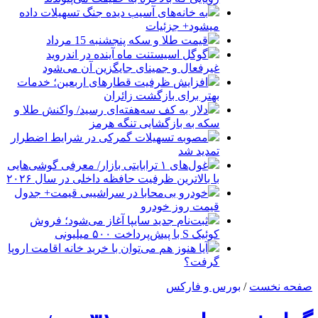
به خانه‌های آسیب دیده جنگ تسهیلات داده
میشود+ جزئیات
قیمت طلا و سکه پنجشنبه 15 مرداد
گوگل اسیستنت ماه آینده در اندروید
غیرفعال و جمینای جایگزین آن می‌شود
افزایش ظرفیت قطارهای اربعین؛ خدمات
بهتر برای بازگشت زائران
دلار به کف سه‌هفته‌ای رسید/ واکنش طلا و
سکه به بازگشایی تنگه هرمز
مصوبه تسهیلات گمرکی در شرایط اضطرار
تمدید شد
غول‌های ۱ ترابایتی بازار/ معرفی گوشی‌هایی
با بالاترین ظرفیت حافظه داخلی در سال ۲۰۲۶
خودرو بی‌محابا در سراشیبی قیمت+ جدول
قیمت روز خودرو
ثبت‌نام جدید سایپا آغاز می‌شود؛ فروش
کوئیک S با پیش‌پرداخت ۵۰۰ میلیونی
آیا هنوز هم می‌توان با خرید خانه اقامت اروپا
گرفت؟
صفحه نخست
/
بورس و فارکس