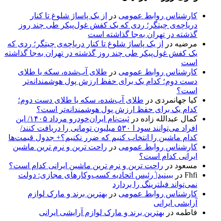
کارشناس روابط عمومی
در
از یک پاساژ شلوغ تا کنار
دریاچه‌ی چیتگر؛ ردی که یک کفش غول‌پیکر طی چند روز
گذشته در تهران به‌جا گذاشته است
مرضیه
در
از یک پاساژ شلوغ تا کنار دریاچه‌ی چیتگر؛ ردی که
یک کفش غول‌پیکر طی چند روز گذشته در تهران به‌جا گذاشته
است
کارشناس روابط عمومی
در
طلای آب‌شده، سکه یا طلای
دست دوم؛ کدام یک برای حفظ ارزش پول هوشمندانه‌تر
است؟
کیا جهانمردی
در
طلای آب‌شده، سکه یا طلای دست دوم؛
کدام یک برای حفظ ارزش پول هوشمندانه‌تر است؟
کمال عبدالله زاده
در
ثبت‌نام ایران‌خودرو مرداد ۱۴۰۵/ این
افراد می‌توانند سود ا ۵۳۰ میلیون تومانی را دریافت کنند/
کدام ماشین را انتخاب کنیم که ضرر نکنیم؟+ جدول قیمت‌ها
کارشناس روابط عمومی
در
راحت ترین و نرم ترین ماشین
ایرانی کدام است؟
مسعود
در
راحت ترین و نرم ترین ماشین ایرانی کدام است؟
Fhfi
در
ببینید| ٰرئیس اتحادیه کسب‌وکارهای مجازی: دولت
نمی‌تواند فیلترینگ را بردارد
کارشناس روابط عمومی
در
بهترین برند و مارک لوازم
آرایشی ایرانی
فاطمه
در
بهترین برند و مارک لوازم آرایشی ایرانی