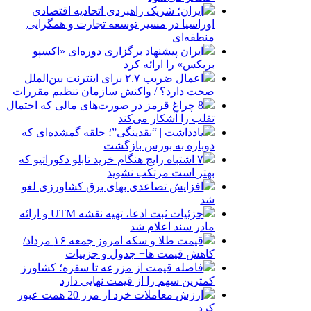
ایران؛ شریک راهبردی اتحادیه اقتصادی
اوراسیا در مسیر توسعه تجارت و همگرایی
منطقه‌ای
ایران پیشنهاد برگزاری دوره‌ای «اکسپو
بریکس» را ارائه کرد
اعمال ضریب ۲.۷ برای اینترنت بین‌الملل
صحت دارد؟ / واکنش سازمان تنظیم مقررات
8 چراغ قرمز در صورت‌های مالی که احتمال
تقلب را آشکار می‌کند
یادداشت | “نقدینگی”؛ حلقه گمشده‌ای که
دوباره به بورس بازگشت
۷ اشتباه رایج هنگام خرید تابلو دکوراتیو که
بهتر است مرتکب نشوید
افزایش تصاعدی بهای برق کشاورزی لغو
شد
جزئیات ثبت ادعا، تهیه نقشه UTM و ارائه
مادر سند اعلام شد
قیمت طلا و سکه امروز جمعه ۱۶ مرداد/
کاهش قیمت ها+ جدول و جزییات
فاصله قیمت از مزرعه تا سفره؛ کشاورز
کمترین سهم را از قیمت نهایی دارد
ارزش معاملات خرد از مرز 20 همت عبور
کرد