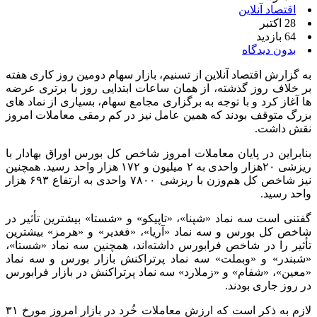
اقتصاد آنلاین
28 اکتبر
64 بازدید
بدون دیدگاه
به گزارش اقتصاد آنلاین از تسنیم، بازار سهام دومین روز کاری هفته
بر خلاف روز گذشته، از همان ساعات ابتدایی روز با برتری عرضه
ها آغاز کرد و با توجه به برگزاری مجامع سهام، بسیاری از نماد های
بزرگ متوقف بودند که همین عامل نیز در کم رمقی معاملات امروز
نقش داشت.
بنابراین در پایان معاملات امروز شاخص کل بورس اوراق بهادار با
ریزشی ۲۰هزار واحدی به ۲ میلیون و ۱۷۲ هزار واحد رسید. همچنین
نیز شاخص کل هم‌وزن با ریزشی ۷۸۰۰ واحدی به ارتفاع ۶۹۳ هزار
واحد رسید.
گفتنی است سه نماد «شپنا»، «تاپیکو» و «شستا» بیشترین تأثیر در
شاخص کل بورس و سه نماد «آریا»، «فغدیر» و «هرمز» بیشترین
تأثیر را در شاخص فرابورس داشته‌اند، همچنین سه نماد «شستا»،
«شبندر» و «وبملت» سه نماد پرتراکنش بازار بورس و سه نماد
«معین»، «شفام» و «زملارد» سه نماد پرتراکنش در بازار فرابورس
در روز جاری بودند.
لازم به ذکر است که ارزش معاملات خُرد در بازار امروز مورخ ۳۱