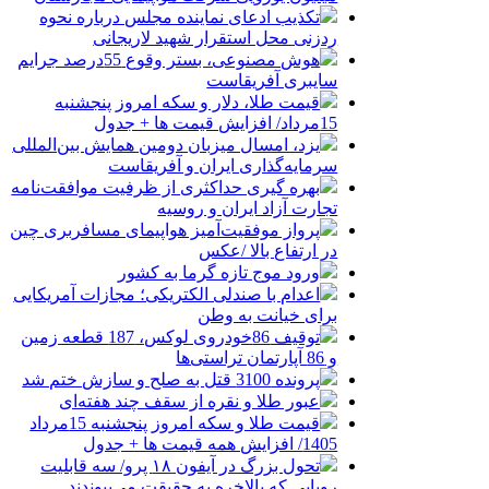
تکذیب ادعای نماینده مجلس درباره نحوه
ردزنی محل استقرار شهید لاریجانی
هوش مصنوعی، بستر وقوع 55درصد جرایم
سایبری آفریقاست
قیمت طلا، دلار و سکه امروز پنجشنبه
15مرداد/ افزایش قیمت ها + جدول
یزد، امسال میزبان دومین همایش بین‌المللی
سرمایه‌گذاری ایران و آفریقاست
بهره گیری حداکثری از ظرفیت موافقت‌نامه
تجارت آزاد ایران و روسیه
پرواز موفقیت‌آمیز هواپیمای مسافربری چین
در ارتفاع بالا /عکس
ورود موج تازه گرما به کشور
اعدام با صندلی الکتریکی؛ مجازات آمریکایی
برای خیانت به وطن
توقیف 86خودروی لوکس، 187 قطعه زمین
و 86 آپارتمان تراستی‌ها
پرونده 3100 قتل به صلح و سازش ختم شد
عبور طلا و نقره از سقف چند هفته‌ای
قیمت طلا و سکه امروز پنجشنبه 15مرداد
1405/ افزایش همه قیمت ها + جدول
تحول بزرگ در آیفون ۱۸ پرو/ سه قابلیت
رویایی که بالاخره به حقیقت می‌پیوندند