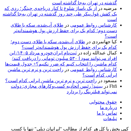
گذشته در تهران به‌جا گذاشته است
مرضیه
در
از یک پاساژ شلوغ تا کنار دریاچه‌ی چیتگر؛ ردی که
یک کفش غول‌پیکر طی چند روز گذشته در تهران به‌جا گذاشته
است
کارشناس روابط عمومی
در
طلای آب‌شده، سکه یا طلای
دست دوم؛ کدام یک برای حفظ ارزش پول هوشمندانه‌تر
است؟
کیا جهانمردی
در
طلای آب‌شده، سکه یا طلای دست دوم؛
کدام یک برای حفظ ارزش پول هوشمندانه‌تر است؟
کمال عبدالله زاده
در
ثبت‌نام ایران‌خودرو مرداد ۱۴۰۵/ این
افراد می‌توانند سود ا ۵۳۰ میلیون تومانی را دریافت کنند/
کدام ماشین را انتخاب کنیم که ضرر نکنیم؟+ جدول قیمت‌ها
کارشناس روابط عمومی
در
راحت ترین و نرم ترین ماشین
ایرانی کدام است؟
مسعود
در
راحت ترین و نرم ترین ماشین ایرانی کدام است؟
Fhfi
در
ببینید| ٰرئیس اتحادیه کسب‌وکارهای مجازی: دولت
نمی‌تواند فیلترینگ را بردارد
حقوق محتوایی
درباره ما
تماس با ما
تبلیغات
کپی بخش یا کل هر کدام از مطالب "ایرانیان دیلی" تنها با کسب