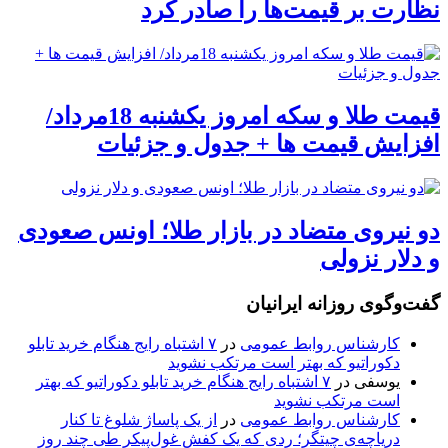
نظارت بر قیمت‌ها را صادر کرد
قیمت طلا و سکه امروز یکشنبه 18مرداد/
افزایش قیمت ها + جدول و جزئیات
دو نیروی متضاد در بازار طلا؛ اونس صعودی
و دلار نزولی
گفت‌وگوی روزانه ایرانیان
کارشناس روابط عمومی
در
۷ اشتباه رایج هنگام خرید تابلو
دکوراتیو که بهتر است مرتکب نشوید
یوسفی
در
۷ اشتباه رایج هنگام خرید تابلو دکوراتیو که بهتر
است مرتکب نشوید
کارشناس روابط عمومی
در
از یک پاساژ شلوغ تا کنار
دریاچه‌ی چیتگر؛ ردی که یک کفش غول‌پیکر طی چند روز