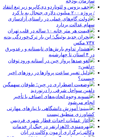
سازمان بودجه
جف بزوس و لئوناردو دی‌کاپریو زیر تیغ انتقاد
/ پروژه ۲۰۰ میلیون دلاری جنجال به پا کرد
دولت گام‌های عملی در راستای آزادسازی
سهام عدالت بردارد
قیمت هر متر خانه ۱۰ ساله در قلب تهران
بحران جدید بوئینگ؛ این بار ترک‌خوردگی بدنه
۷۳۷ مکس
هشدار تداوم بارش‌های تابستانه و رعدوبرق
در ۴ استان تا چهارشنبه
لغو صدها پرواز چین در آستانه ورود توفان
«دلفین»
دلیل تغییر ساعت پروازها در روزهای اخیر
چیست؟
وضعیت اضطراری در چین؛ طوفان سهمگین
دلفین سواحل شرقی را درنوردید
تسویه وجوه اتحادیه‌های اصناف با تأخیر
انجام می‌شود
ببینید| آموزش دانشگاهی با نیازهای مهارتی
کشاورزی منطبق نیست
آغاز عملیات احداث قطار شهری فردیس
بهره‌مندی 20هزارنفر در جنگ از خدمات
وکالتی/برگزاری آزمون وکالت در آبان