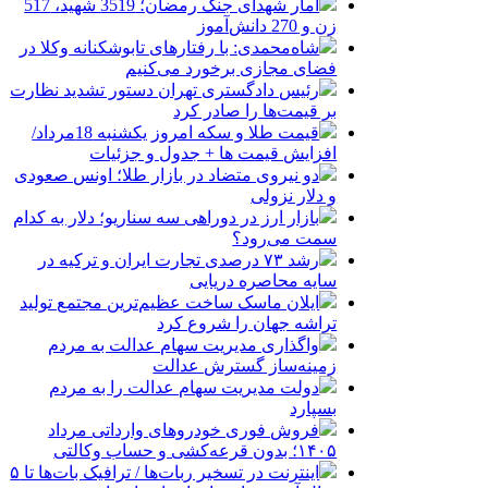
آمار شهدای جنگ رمضان؛ 3519 شهید، 517
زن و 270 دانش‌آموز
شاه‌محمدی: با رفتارهای تابوشکنانه وکلا در
فضای مجازی برخورد می‌کنیم
رئیس دادگستری تهران دستور تشدید نظارت
بر قیمت‌ها را صادر کرد
قیمت طلا و سکه امروز یکشنبه 18مرداد/
افزایش قیمت ها + جدول و جزئیات
دو نیروی متضاد در بازار طلا؛ اونس صعودی
و دلار نزولی
بازار ارز در دوراهی سه سناریو؛ دلار به کدام
سمت می‌رود؟
رشد ۷۳ درصدی تجارت ایران و ترکیه در
سایه محاصره دریایی
ایلان ماسک ساخت عظیم‌ترین مجتمع تولید
تراشه جهان را شروع کرد
واگذاری مدیریت سهام عدالت به مردم
زمینه‌ساز گسترش عدالت
دولت مدیریت سهام عدالت را به مردم
بسپارد
فروش فوری خودروهای وارداتی مرداد
۱۴۰۵؛ بدون قرعه‌کشی و حساب وکالتی
اینترنت در تسخیر ربات‌ها / ترافیک بات‌ها تا ۵