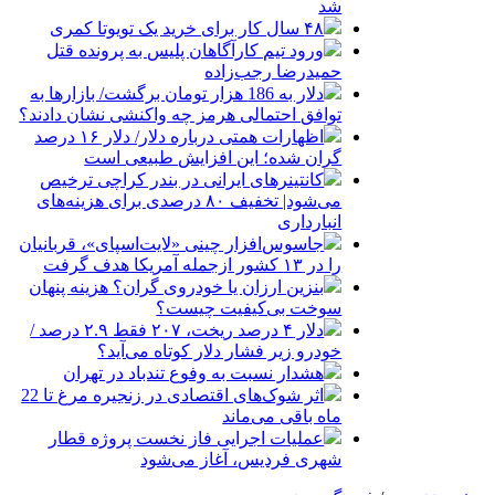
شد
۴۸ سال کار برای خرید یک تویوتا کمری
ورود تیم کارآگاهان پلیس به پرونده قتل
حمیدرضا رجب‌زاده
دلار به 186 هزار تومان برگشت/ بازارها به
توافق احتمالی هرمز چه واکنشی نشان دادند؟
اظهارات همتی درباره دلار/ دلار ۱۶ درصد
گران شده؛ این افزایش طبیعی است
کانتینرهای ایرانی در بندر کراچی ترخیص
می‌شود| تخفیف ۸۰ درصدی برای هزینه‌های
انبارداری
جاسوس‌افزار چینی «لایت‌اسپای»، قربانیان
را در ۱۳ کشور ازجمله آمریکا هدف گرفت
بنزین ارزان یا خودروی گران؟ هزینه پنهان
سوخت بی‌کیفیت چیست؟
دلار ۴ درصد ریخت، ۲۰۷ فقط ۲.۹ درصد /
خودرو زیر فشار دلار کوتاه می‌آید؟
هشدار نسبت به وفوع تندباد در تهران
اثر شوک‌های اقتصادی در زنجیره مرغ تا 22
ماه باقی می‌ماند
عملیات اجرایی فاز نخست پروژه قطار
شهری فردیس، آغاز می‌شود