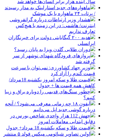
سال آینده هزار برابر انسان‌ها خواهد شد
ماهواره‌های جدید استارلینک به مدار رسیدند
/ پرتاب ۲۴ ماهواره با یک موشک
هشدار وزیر ارتباطات درباره گرانفروشی
اینترنت/ هاشمی: در این زمینه با هیچ‌کس
تعارف نداریم
هدیه ۲۰۰ گیگابایتی دولت برای خبرنگاران
ایرانسلی
دوران طلایی گلدن ویزا به پایان رسید؟
پروازهای فرودگاه شهدای نوشهر از سر
گرفته شد
وزیر جهاد کشاورزی: نمی‌توان با سرعت
قیمت گندم را آزاد کرد
قیمت طلا و سکه امروز یکشنبه 18مرداد/
کاهش همه قیمت ها + جدول
چطور سنگ‌های قدیمی را دوباره براق و زیبا
کنیم؟
آیفون ۱۸ چه زمانی معرفی می‌شود؟ / آنچه
درباره گوشی جدید اپل می‌دانیم
جهش 112 هزار واحدی شاخص بورس در
دقایق ابتدایی معاملات امروز
قیمت طلا و سکه یکشنبه 18 مرداد+ جدول
اولین تصاویر شیائومی میکس فولد ۵ منتشر