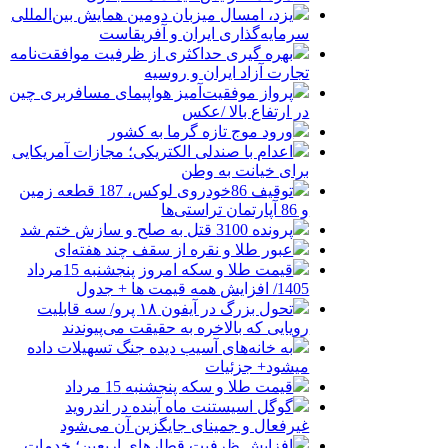
یزد، امسال میزبان دومین همایش بین‌المللی
سرمایه‌گذاری ایران و آفریقاست
بهره گیری حداکثری از ظرفیت موافقت‌نامه
تجارت آزاد ایران و روسیه
پرواز موفقیت‌آمیز هواپیمای مسافربری چین
در ارتفاع بالا /عکس
ورود موج تازه گرما به کشور
اعدام با صندلی الکتریکی؛ مجازات آمریکایی
برای خیانت به وطن
توقیف 86خودروی لوکس، 187 قطعه زمین
و 86 آپارتمان تراستی‌ها
پرونده 3100 قتل به صلح و سازش ختم شد
عبور طلا و نقره از سقف چند هفته‌ای
قیمت طلا و سکه امروز پنجشنبه 15مرداد
1405/ افزایش همه قیمت ها + جدول
تحول بزرگ در آیفون ۱۸ پرو/ سه قابلیت
رویایی که بالاخره به حقیقت می‌پیوندند
به خانه‌های آسیب دیده جنگ تسهیلات داده
میشود+ جزئیات
قیمت طلا و سکه پنجشنبه 15 مرداد
گوگل اسیستنت ماه آینده در اندروید
غیرفعال و جمینای جایگزین آن می‌شود
افزایش ظرفیت قطارهای اربعین؛ خدمات