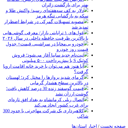
بهتر برای بازگشت زائران
دلار به کف سه‌هفته‌ای رسید/ واکنش طلا و
سکه به بازگشایی تنگه هرمز
مصوبه تسهیلات گمرکی در شرایط اضطرار
تمدید شد
غول‌های ۱ ترابایتی بازار/ معرفی گوشی‌هایی
با بالاترین ظرفیت حافظه داخلی در سال ۲۰۲۶
خودرو بی‌محابا در سراشیبی قیمت+ جدول
قیمت روز خودرو
ثبت‌نام جدید سایپا آغاز می‌شود؛ فروش
کوئیک S با پیش‌پرداخت ۵۰۰ میلیونی
آیا هنوز هم می‌توان با خرید خانه اقامت اروپا
گرفت؟
گرمای شدید پروازها را مختل کرد؛ لهستان
در بالاترین سطح هشدار گرمایی
قیمت گوسفند زنده 30 درصد کاهش یافت؛
گوشت ارزان نشد
اتصال ریلی کرمانشاه به بغداد افق تازه‌ای
برای غرب کشور ایجاد می‌کند
کلاهبرداری یک شرکت مهاجرتی با حدود 300
شاکی
صفحه نخست
/
اخبار استان‌ها