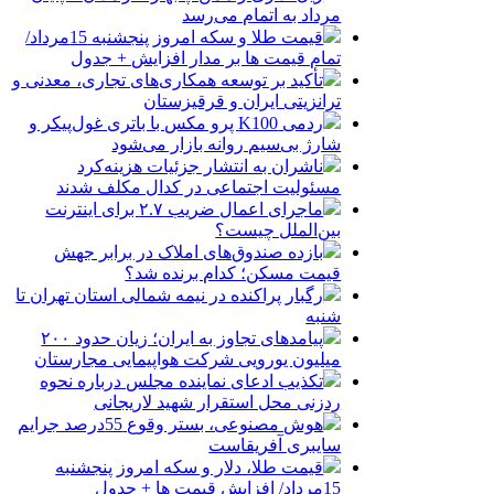
مرداد به اتمام می‌رسد
قیمت طلا و سکه امروز پنجشنبه 15مرداد/
تمام قیمت ها بر مدار افزایش + جدول
تأکید بر توسعه همکاری‌های تجاری، معدنی و
ترانزیتی ایران و قرقیزستان
ردمی K100 پرو مکس با باتری غول‌پیکر و
شارژ بی‌سیم روانه بازار می‌شود
ناشران به انتشار جزئیات هزینه‌کرد
مسئولیت اجتماعی در کدال مکلف شدند
ماجرای اعمال ضریب ۲.۷ برای اینترنت
بین‌الملل چیست؟
بازده صندوق‌های املاک در برابر جهش
قیمت مسکن؛ کدام برنده شد؟
رگبار پراکنده در نیمه شمالی استان تهران تا
شنبه
پیامدهای تجاوز به ایران؛ زیان حدود ۲۰۰
میلیون یورویی شرکت هواپیمایی مجارستان
تکذیب ادعای نماینده مجلس درباره نحوه
ردزنی محل استقرار شهید لاریجانی
هوش مصنوعی، بستر وقوع 55درصد جرایم
سایبری آفریقاست
قیمت طلا، دلار و سکه امروز پنجشنبه
15مرداد/ افزایش قیمت ها + جدول