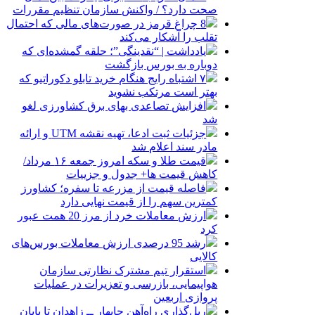
صحت دارد؟ / واکنش سازمان تنظیم مقررات
8 چراغ قرمز در صورت‌های مالی که احتمال
تقلب را آشکار می‌کند
یادداشت | “نقدینگی”؛ حلقه گمشده‌ای که
دوباره به بورس بازگشت
۷ اشتباه رایج هنگام خرید تابلو دکوراتیو که
بهتر است مرتکب نشوید
افزایش تصاعدی بهای برق کشاورزی لغو
شد
جزئیات ثبت ادعا، تهیه نقشه UTM و ارائه
مادر سند اعلام شد
قیمت طلا و سکه امروز جمعه ۱۶ مرداد/
کاهش قیمت ها+ جدول و جزییات
فاصله قیمت از مزرعه تا سفره؛ کشاورز
کمترین سهم را از قیمت نهایی دارد
ارزش معاملات خرد از مرز 20 همت عبور
کرد
رشد 95 درصدی ارزش معاملات بورس‌های
کالایی
استقرار تیم مشترک نظارتی سازمان
هواپیمایی، بازرسی و تعزیرات در عملیات
پروازی اربعین
ریل‌گذاری راه‌آهن چابهار ــ زاهدان تا پایان