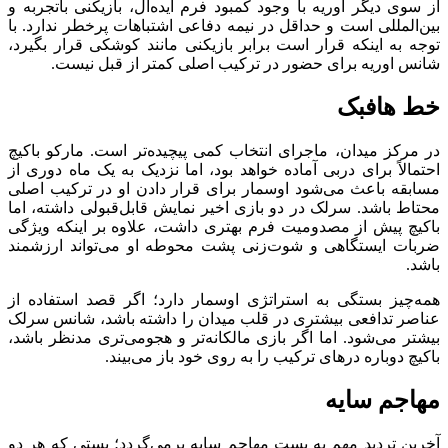
از سوی دیگر اوریه با وجود کمبود فرم ایده‌آل، بازیکنی باتجربه و
بین‌المللی است و حداقل در نیمه دفاعی اشتباهات پرخطر ندارد. با
توجه به اینکه قرار است برابر بازیکنی مانند کوشکی قرار بگیرد،
شانس اوریه برای حضور در ترکیب اصلی کمتر از قبل نیست.
خط هافبک
در مرکز میدان، ماجرای انتخاب کمی پیچیده‌تر است. مارکو باکیچ
احتمالاً برای دربی آماده خواهد بود، اما نزدیک به یک ماه دوری از
مسابقه باعث می‌شود اوسمار برای قرار دادن او در ترکیب اصلی
محتاط باشد. سرلک در دو بازی اخیر نمایش قابل‌قبولی داشته، اما
باکیچ پیش از مصدومیت فرم بهتری داشت، علاوه بر اینکه ویژگی
ضربات ایستگاهی و شوت‌زنی پشت محوطه او می‌تواند ارزشمند
باشد.
همه‌چیز بستگی به استراتژی اوسمار دارد؛ اگر قصد استفاده از
عناصر تدافعی بیشتری در قلب میدان را داشته باشد، شانس سرلک
بیشتر می‌شود. اما اگر بازی مالکانه‌تر و هجومی‌تری مدنظر باشد،
باکیچ دوباره درهای ترکیب را به روی خود باز می‌بیند.
مهاجم سایه
آخرین تردید مهم به پست مهاجم سایه برمی‌گردد؛ پستی که هر دو