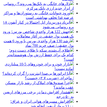
دلارهای خانگی به بانک‌ها می‌روند؟/ رونمایی
از ابزار جدید ارزی بانک مرکزی
ورود حیوانات خانگی به رستوران‌ها و مراکز
عرضه غذا تخلف بهداشتی است
ایرپاد دوربین‌دار اپل احتمالا در کنار آیفون ۱۸
پرو رونمایی می‌شود
جهش 122 هزار واحدی شاخص بورس؛ ورود
یک همت پول حقیقی در آغاز معاملات
رشد 130 هزار واحدی بورس با ورود 6 همت
پول حقیقی/ صف خرید 700 نماد
طلای آب‌شده، سکه یا طلای دست دوم؛
کدام یک برای حفظ ارزش پول هوشمندانه‌تر
است؟
بازار خودرو برای خودروهای 5-10 میلیاردی
آماده نیست!
آیا اپراتورها بی‌صدا اینترنت را گران کرده‌اند؟
/ ماجرای «ضریب ۲.۷» چیست؟
چرا صندوق‌های املاک از رشد بازار مسکن
عقب ماندند؟
هشدار افزایش دما در برخی مرزهای اربعین
به ۵۰ درجه
افزایش مسیرهای هوایی ایران و عراق؛
۱۱۰۰ پرواز اربعین انجام شد