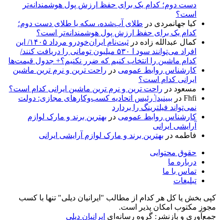
دست دوم؛ کدام یک برای حفظ ارزش پول هوشمندانه‌تر
است؟
کیا جهانمردی
در
طلای آب‌شده، سکه یا طلای دست دوم؛
کدام یک برای حفظ ارزش پول هوشمندانه‌تر است؟
کمال عبدالله زاده
در
ثبت‌نام ایران‌خودرو مرداد ۱۴۰۵/ این
افراد می‌توانند سود ا ۵۳۰ میلیون تومانی را دریافت کنند/
کدام ماشین را انتخاب کنیم که ضرر نکنیم؟+ جدول قیمت‌ها
کارشناس روابط عمومی
در
راحت ترین و نرم ترین ماشین
ایرانی کدام است؟
مسعود
در
راحت ترین و نرم ترین ماشین ایرانی کدام است؟
Fhfi
در
ببینید| ٰرئیس اتحادیه کسب‌وکارهای مجازی: دولت
نمی‌تواند فیلترینگ را بردارد
کارشناس روابط عمومی
در
بهترین برند و مارک لوازم
آرایشی ایرانی
فاطمه
در
بهترین برند و مارک لوازم آرایشی ایرانی
حقوق محتوایی
درباره ما
تماس با ما
تبلیغات
کپی بخش یا کل هر کدام از مطالب "ایرانیان دیلی" تنها با کسب
مجوز مکتوب امکان پذیر است.
جمع‌آوری و بازنشر: گروه رسانه‌ای
ایرانیان دیلی