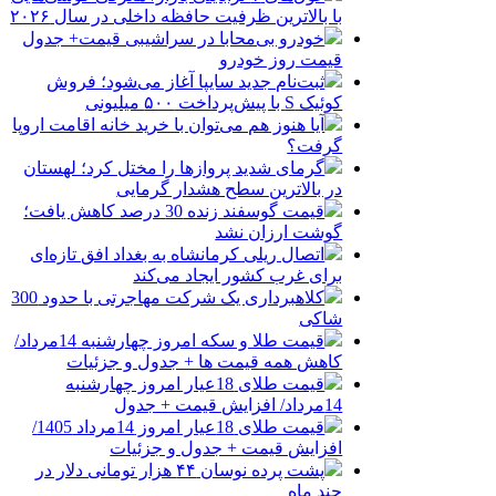
با بالاترین ظرفیت حافظه داخلی در سال ۲۰۲۶
خودرو بی‌محابا در سراشیبی قیمت+ جدول
قیمت روز خودرو
ثبت‌نام جدید سایپا آغاز می‌شود؛ فروش
کوئیک S با پیش‌پرداخت ۵۰۰ میلیونی
آیا هنوز هم می‌توان با خرید خانه اقامت اروپا
گرفت؟
گرمای شدید پروازها را مختل کرد؛ لهستان
در بالاترین سطح هشدار گرمایی
قیمت گوسفند زنده 30 درصد کاهش یافت؛
گوشت ارزان نشد
اتصال ریلی کرمانشاه به بغداد افق تازه‌ای
برای غرب کشور ایجاد می‌کند
کلاهبرداری یک شرکت مهاجرتی با حدود 300
شاکی
قیمت طلا و سکه امروز چهارشنبه 14مرداد/
کاهش همه قیمت ها + جدول و جزئیات
قیمت طلای 18عیار امروز چهارشنبه
14مرداد/ افزایش قیمت + جدول
قیمت طلای 18عیار امروز 14مرداد 1405/
افزایش قیمت + جدول و جزئیات
پشت پرده نوسان ۴۴ هزار تومانی دلار در
چند ماه