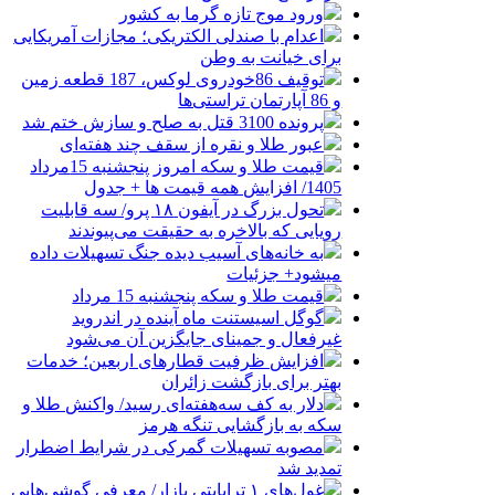
ورود موج تازه گرما به کشور
اعدام با صندلی الکتریکی؛ مجازات آمریکایی
برای خیانت به وطن
توقیف 86خودروی لوکس، 187 قطعه زمین
و 86 آپارتمان تراستی‌ها
پرونده 3100 قتل به صلح و سازش ختم شد
عبور طلا و نقره از سقف چند هفته‌ای
قیمت طلا و سکه امروز پنجشنبه 15مرداد
1405/ افزایش همه قیمت ها + جدول
تحول بزرگ در آیفون ۱۸ پرو/ سه قابلیت
رویایی که بالاخره به حقیقت می‌پیوندند
به خانه‌های آسیب دیده جنگ تسهیلات داده
میشود+ جزئیات
قیمت طلا و سکه پنجشنبه 15 مرداد
گوگل اسیستنت ماه آینده در اندروید
غیرفعال و جمینای جایگزین آن می‌شود
افزایش ظرفیت قطارهای اربعین؛ خدمات
بهتر برای بازگشت زائران
دلار به کف سه‌هفته‌ای رسید/ واکنش طلا و
سکه به بازگشایی تنگه هرمز
مصوبه تسهیلات گمرکی در شرایط اضطرار
تمدید شد
غول‌های ۱ ترابایتی بازار/ معرفی گوشی‌هایی