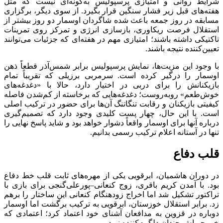
شرایط روانی و امتیازی پرسپولیس به‌گونه‌ای نیست که مثل
هفته‌های قبل زیر فشار سنگین قرار بگیرد. از سوی دیگر، برگزاری
مسابقه در روز جمعه باعث شده شاگردان اوسمار دو روز بیشتر از
استقلال فرصت ریکاوری، بازسازی انرژی و تمرکز روی تمرینات
تاکتیکی داشته باشند؛ امتیازی مهم در هفته‌ای که جزئیات می‌توانند
تعیین‌کننده نتیجه باشند.
با وجود این مزیت‌ها، نمایش پرسپولیس برابر شمس‌آذر قطعاً ذهن
اوسمار را درگیر کرده است. سرمربی برزیلی که تقریباً تمام
بازیکنانش را برای دربی در اختیار دارد، حالا با «دغدغه‌های
خوش‌طعم» روبه‌روست؛ دغدغه‌هایی که برخاسته از کم‌شدن فاصله
کیفیتی بازیکنان و رقابت تنگاتنگ آن‌ها برای حضور در ترکیب اصلی
است. با این حال، چهار پست کلیدی وجود دارد که تصمیم‌گیری
درباره آنها برای اوسمار واقعاً دشوار خواهد بود و شاید پاسخ نهایی را
تنها در آستانه اعلام ترکیب رسمی بدانیم.
قلب دفاع
در دوران هاشمیان، ابرقویی یکی از مهره‌های ثابت قلب خط دفاع
بود. با آمدن کریم باقری، زوج کنعانی–پورعلی‌گنجی برای بازی با
تراکتور تشکیل شد اما اخراج زودهنگام کنعانی این ساختار را برهم
زد. برابر استقلال خوزستان، ابرقویی به ترکیب برگشت اما اوسمار
دوباره در قزوین به مدافعان آشنای خود اعتماد کرد؛ اعتمادی که
خروجی‌اش چندان دلگرم‌کننده نبود.