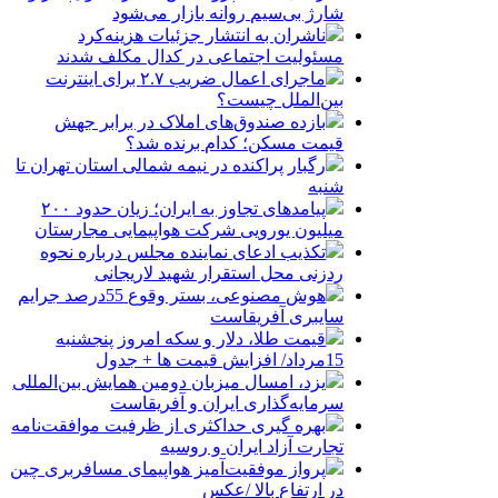
شارژ بی‌سیم روانه بازار می‌شود
ناشران به انتشار جزئیات هزینه‌کرد
مسئولیت اجتماعی در کدال مکلف شدند
ماجرای اعمال ضریب ۲.۷ برای اینترنت
بین‌الملل چیست؟
بازده صندوق‌های املاک در برابر جهش
قیمت مسکن؛ کدام برنده شد؟
رگبار پراکنده در نیمه شمالی استان تهران تا
شنبه
پیامدهای تجاوز به ایران؛ زیان حدود ۲۰۰
میلیون یورویی شرکت هواپیمایی مجارستان
تکذیب ادعای نماینده مجلس درباره نحوه
ردزنی محل استقرار شهید لاریجانی
هوش مصنوعی، بستر وقوع 55درصد جرایم
سایبری آفریقاست
قیمت طلا، دلار و سکه امروز پنجشنبه
15مرداد/ افزایش قیمت ها + جدول
یزد، امسال میزبان دومین همایش بین‌المللی
سرمایه‌گذاری ایران و آفریقاست
بهره گیری حداکثری از ظرفیت موافقت‌نامه
تجارت آزاد ایران و روسیه
پرواز موفقیت‌آمیز هواپیمای مسافربری چین
در ارتفاع بالا /عکس