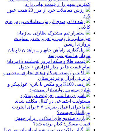
کمترین سهم را از قیمت نهایی دارد
ارزش معاملات خرد از مرز 20 همت عبور
کرد
رشد 95 درصدی ارزش معاملات بورس‌های
کالایی
استقرار تیم مشترک نظارتی سازمان
هواپیمایی، بازرسی و تعزیرات در عملیات
پروازی اربعین
ریل‌گذاری راه‌آهن چابهار ــ زاهدان تا پایان
مرداد به اتمام می‌رسد
قیمت طلا و سکه امروز پنجشنبه 15مرداد/
تمام قیمت ها بر مدار افزایش + جدول
تأکید بر توسعه همکاری‌های تجاری، معدنی و
ترانزیتی ایران و قرقیزستان
ردمی K100 پرو مکس با باتری غول‌پیکر و
شارژ بی‌سیم روانه بازار می‌شود
ناشران به انتشار جزئیات هزینه‌کرد
مسئولیت اجتماعی در کدال مکلف شدند
ماجرای اعمال ضریب ۲.۷ برای اینترنت
بین‌الملل چیست؟
بازده صندوق‌های املاک در برابر جهش
قیمت مسکن؛ کدام برنده شد؟
رگبار پراکنده در نیمه شمالی استان تهران تا