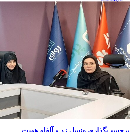
برچسب‌گذاری «نسل زد و آلفا» هویت