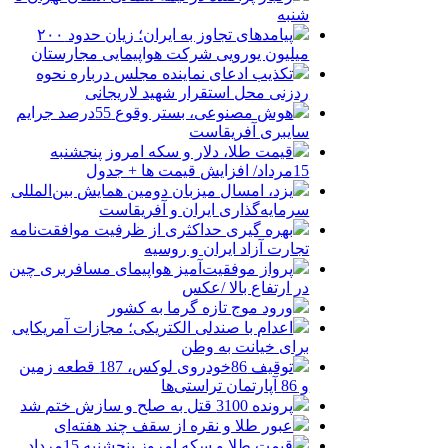
شنبه
پیامدهای تجاوز به ایران؛ زیان حدود ۲۰۰
میلیون یورویی شرکت هواپیمایی مجارستان
تکذیب ادعای نماینده مجلس درباره نحوه
ردزنی محل استقرار شهید لاریجانی
هوش مصنوعی، بستر وقوع 55درصد جرایم
سایبری آفریقاست
قیمت طلا، دلار و سکه امروز پنجشنبه
15مرداد/ افزایش قیمت ها + جدول
یزد، امسال میزبان دومین همایش بین‌المللی
سرمایه‌گذاری ایران و آفریقاست
بهره گیری حداکثری از ظرفیت موافقت‌نامه
تجارت آزاد ایران و روسیه
پرواز موفقیت‌آمیز هواپیمای مسافربری چین
در ارتفاع بالا /عکس
ورود موج تازه گرما به کشور
اعدام با صندلی الکتریکی؛ مجازات آمریکایی
برای خیانت به وطن
توقیف 86خودروی لوکس، 187 قطعه زمین
و 86 آپارتمان تراستی‌ها
پرونده 3100 قتل به صلح و سازش ختم شد
عبور طلا و نقره از سقف چند هفته‌ای
قیمت طلا و سکه امروز پنجشنبه 15مرداد