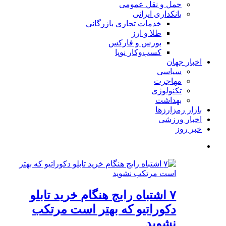
حمل و نقل عمومی
بانکداری ایرانی
خدمات تجاری بازرگانی
طلا و ارز
بورس و فارکس
کسب‌وکار نوپا
اخبار جهان
سیاسی
مهاجرت
تکنولوژی
بهداشت
بازار رمزارزها
اخبار ورزشی
خبر روز
۷ اشتباه رایج هنگام خرید تابلو
دکوراتیو که بهتر است مرتکب
نشوید