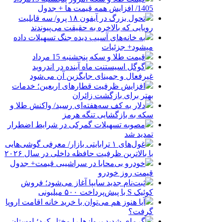
1405/ افزایش همه قیمت ها + جدول
تحول بزرگ در آیفون ۱۸ پرو/ سه قابلیت
رویایی که بالاخره به حقیقت می‌پیوندند
به خانه‌های آسیب دیده جنگ تسهیلات داده
میشود+ جزئیات
قیمت طلا و سکه پنجشنبه 15 مرداد
گوگل اسیستنت ماه آینده در اندروید
غیرفعال و جمینای جایگزین آن می‌شود
افزایش ظرفیت قطارهای اربعین؛ خدمات
بهتر برای بازگشت زائران
دلار به کف سه‌هفته‌ای رسید/ واکنش طلا و
سکه به بازگشایی تنگه هرمز
مصوبه تسهیلات گمرکی در شرایط اضطرار
تمدید شد
غول‌های ۱ ترابایتی بازار/ معرفی گوشی‌هایی
با بالاترین ظرفیت حافظه داخلی در سال ۲۰۲۶
خودرو بی‌محابا در سراشیبی قیمت+ جدول
قیمت روز خودرو
ثبت‌نام جدید سایپا آغاز می‌شود؛ فروش
کوئیک S با پیش‌پرداخت ۵۰۰ میلیونی
آیا هنوز هم می‌توان با خرید خانه اقامت اروپا
گرفت؟
گرمای شدید پروازها را مختل کرد؛ لهستان