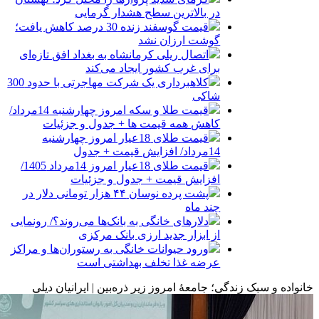
در بالاترین سطح هشدار گرمایی
قیمت گوسفند زنده 30 درصد کاهش یافت؛
گوشت ارزان نشد
اتصال ریلی کرمانشاه به بغداد افق تازه‌ای
برای غرب کشور ایجاد می‌کند
کلاهبرداری یک شرکت مهاجرتی با حدود 300
شاکی
قیمت طلا و سکه امروز چهارشنبه 14مرداد/
کاهش همه قیمت ها + جدول و جزئیات
قیمت طلای 18عیار امروز چهارشنبه
14مرداد/ افزایش قیمت + جدول
قیمت طلای 18عیار امروز 14مرداد 1405/
افزایش قیمت + جدول و جزئیات
پشت پرده نوسان ۴۴ هزار تومانی دلار در
چند ماه
دلارهای خانگی به بانک‌ها می‌روند؟/ رونمایی
از ابزار جدید ارزی بانک مرکزی
ورود حیوانات خانگی به رستوران‌ها و مراکز
عرضه غذا تخلف بهداشتی است
خانواده و سبک‌ زندگی؛ جامعهٔ امروز زیر ذره‌بین | ایرانیان دیلی