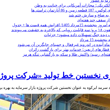
رما به کشور
الکتریکی؛ مجازات آمریکایی برای خیانت به وطن
 از سقف چند هفته‌ای
اد 1405/ افزایش همه قیمت ها + جدول
حقیقت می‌پیوندند
ب دیده جنگ تسهیلات داده میشود+ جزئیات
نبه 15 مرداد
ه آینده در اندروید غیرفعال و جمینای جایگزین آن می‌شود
طارهای اربعین؛ خدمات بهتر برای بازگشت زائران
فته‌ای رسید/ واکنش طلا و سکه به بازگشایی تنگه هرمز
زی نخستین خط تولید «شرکت پروژه