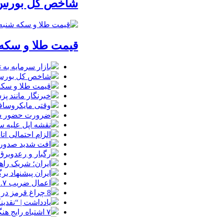
شاخص کل بورس وارد کانال 5
قیمت طلا و سکه شنبه 17 مرداد/ قیم
بازار سرمایه به ت
شاخص کل بورس وارد کانال 
قیمت طلا و سکه شنبه 17 مرداد/ قی
خبرنگار مانند پ
وقتی مایکروسافت
ضرورت حضور شتاب
نقشه اپل علیه
الزام احتمالی ا
افت شدید صدور پ
رگبار و رعدوبرق
ایران؛ شریک راه
ایران پیشنهاد بر
اعمال ضریب ۲.۷ برای اینترنت بین‌الملل صحت دارد؟ / واکنش سازمان تنظیم مقررات
8 چراغ قرمز در صورت‌های مالی که احتمال تقلب را آشکار می‌کند
یادداشت | “نقدی
۷ اشتباه رایج هنگام خرید تابلو دکوراتیو که بهتر است مرتکب نشوید