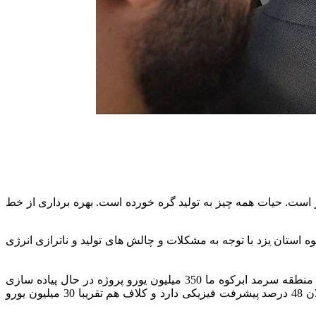
 است. حیات همه چیز به تولید گره خورده است. بهره برداری از خط
کوه استان یزد با توجه به مشکلات و چالش های تولید و ناترازی انرژی
اردشیر سعد محمدی مدیرعامل شرکت سرمایه گذاری توسعه معادن و فلزات نیز در مراسم افتتاح خط کلاف گرم فولاد سرمد گفت: در منطقه سرمد ابرکوه ما 350 میلیون یورو پروژه در حال پیاده سازی
داریم. شامل 170 میلیون یورو ایجاد یک کارخانه ذوب که 67 درصد پیشرفت فیزیکی دارد و حدود 120 میلیون یورو برای آهن اسفنجی که الان 48 درصد پیشرفت فیزیکی دارد و کلاف هم تقریبا 30 میلیون یورو