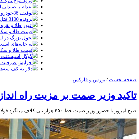
ورود موج تازه گ
اعدام با صندلی 
توقیف 86خودروی لوکس، 187 قطعه زمین و 86 آپارتمان تراستی‌ها
پرونده 3100 قتل به صلح و سازش ختم شد
عبور طلا و نقره
قیمت طلا و سکه امروز پنجشنبه 15مرد
تحول بزرگ در آیفون ۱۸ پرو/ سه قابلیت رویایی که بالاخره به 
به خانه‌های آسی
قیمت طلا و سکه پنجش
گوگل اسیستنت ما
افزایش ظرفیت ق
دلار به کف سه‌ه
صفحه نخست
/
بورس و فارکس
تاکید وزیر صمت بر مزیت راه اندا
صبح امروز با حضور وزیر صمت خط ۴۵۰ هزار تنی کلاف میلگرد فولاد سرمد ابرکوه به عنوان نخستین شرکت پروژه بازار سرمایه به بهره برداری رسید.