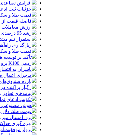
افزایش تصاعدی 
جزئیات ثبت ادعا، تهیه نقشه UTM و
قیمت طلا و سکه امروز جمعه ۱۶ مرداد
فاصله قیمت از م
ارزش معاملات خرد از مرز
رشد 95 درصدی ارزش معاملات بورس‌های کالایی
استقرار تیم مشت
ریل‌گذاری راه‌آهن
قیمت طلا و سکه امروز پنجشنبه 15مرداد
تأکید بر توسعه ه
ردمی K100 پرو مکس با باتری غول‌پیکر و شارژ بی‌سیم روانه بازار می‌شود
ناشران به انتشا
ماجرای اعمال ضریب ۲.۷ برای اینترنت بی
بازده صندوق‌های
رگبار پراکنده در
پیامدهای تجاوز به ایران؛ زیان حدود 
تکذیب ادعای نما
هوش مصنوعی، بستر وقوع 55درصد 
قیمت طلا، دلار و سکه امروز پ
یزد، امسال میزب
بهره گیری حداکث
پرواز موفقیت‌آم