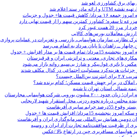
بهای برق کشاورزی لغو شد
 ارائه مادر سند اعلام شد
/ کاهش قیمت ها+ جدول و جزییات
زرعه تا سفره؛ کشاورز کمترین سهم را از قیمت نهایی دارد
 20 همت عبور کرد
رک نظارتی سازمان هواپیمایی، بازرسی و تعزیرات در عملیات پروازی 
 چابهار ــ زاهدان تا پایان مرداد به اتمام می‌رسد
/ تمام قیمت ها بر مدار افزایش + جدول
مکاری‌های تجاری، معدنی و ترانزیتی ایران و قرقیزستان
ر جزئیات هزینه‌کرد مسئولیت اجتماعی در کدال مکلف شدند
ن‌الملل چیست؟
 املاک در برابر جهش قیمت مسکن؛ کدام برنده شد؟
 نیمه شمالی استان تهران تا شنبه
۲۰۰ میلیون یورویی شرکت هواپیمایی مجارستان
ینده مجلس درباره نحوه ردزنی محل استقرار شهید لاریجانی
جرایم سایبری آفریقاست
نجشنبه 15مرداد/ افزایش قیمت ها + جدول
ان دومین همایش بین‌المللی سرمایه‌گذاری ایران و آفریقاست
ری از ظرفیت موافقت‌نامه تجارت آزاد ایران و روسیه
یز هواپیمای مسافربری چین در ارتفاع بالا /عکس