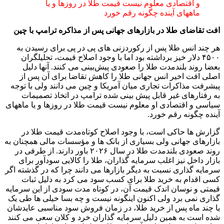
و اقتصادی معلوم نیست قیمت طلا در روزها و یا
ماههای آینده چگونه رقم خورد
افت تقاضای طلا در بازارهای جهانی پس از مذاکره ترامپ با چین
هر چند انس طلا پس از رکوردزنی های پی در پی برای رسیدن به
۴۵۰۰ دلار خیز برداشته بود اما با وجود اصلاح قیمت، تحلیلگران
بعضا روند بلندمدت طلا را صعودی پیش‌بینی می کنند. آنها دلیل
اصلی افت اخیر انس جهانی طلا را کاهش تقاضا برای آن پس از
پیشرفت مذاکرات تجاری میان آمریکا و چین می دانند ولی با توجه
به رفتارهای غیر قابل پیش بینی شده ترامپ در اتخاذ تصمیمات
سیاسی و اقتصادی او معلوم نیست قیمت طلا در روزها و یا ماههای
آینده چگونه رقم خورد.
گزارش ها حاکی است، با وجود اصلاح کوتاه‌مدت قیمت طلا در
بازارهای جهانی ولی بسیاری از بانک ها و مؤسسات مالی همچنان به
روند صعودی بلندمدت طلا در سال ۲۰۲۶ باور دارند. از طرفی در
بازار داخل نیز اغلب سرمایه گذاران، طلا را کالایی سودآور برای
سرمایه گذاری نسبت به دیگر بازارها می دانند چرا که در گذشته اگر
کسی اقدام به خرید طلا برای کسب سود می کرد به دلیل ثبات
قیمتی و نوسان اندک قیمت آن، در کوتاه مدت سودی از این سرمایه
گذاری نمی برد ولی اکنون اینگونه نیست و چه بسا خیلی ها طی یک
یا چند ماه پس از خرید طلا، در زمان فروش سود مناسبی عایدشان
شده است به همین دلیل سرمایه گذاران خرد و کلان سعی می کنند