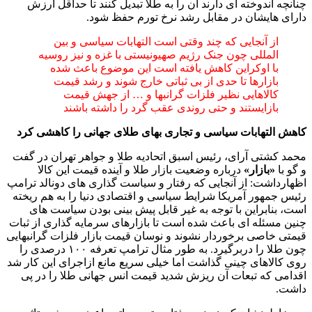
چنانچه اندوخته ای دارند آن را به طلا تبدیل کنند تا حداقل ارزش
دارای هایشان در مقابل رشد نرخ تورم حفظ شود.
از آنجایی که چند وقتی است التهابات سیاسی و بین
المللی چون جنک رژیم صهیونیستی با غزه و نیز روسیه
با اوکراین کاهش یافته است این موضوع باعث شده
بازارها تا حدی از بی ثباتی خارج شوند و رشد قیمت
کالاهایی نظیر فلزات گرانبها و … از جهش قیمت
بازایستند و حتی روندی عقب گرد را داشته باشند
کاهش التهابات سیاسی و تجاری بهای طلای جهانی را کاهشی کرد
محمد کشتی آرای، رئیس اسبق اتحادیه طلا و جواهر تهران در گفت
و گو با
«بازار»
درباره وضعیت بازار طلا و آینده قیمت این کالا
اظهارداشت: از آنجایی که رفتار و سیاست گذاری های دونالد ترامپ
رئیس جمهور آمریکا شرایط سیاسی و اقتصادی دنیا را به هم ریخته
است، بنابراین با توجه به غیر قابل پیش بینی بودن سیاست های
چنین مسئله ای باعث شده است تا بازارهای سرمایه گذاری از ثبات
قیمتی خاصی برخوردار نشوند و نوسان قیمت بازار فلزات گرانبهایی
چون طلا را دربرگیرد. به طور مثال ترامپ تعرفه ۱۰۰ درصدی را
روی کالاهای چینی گذاشت اما خیلی سریع مانع ازاجرای این کار شد
اقدامی که تبعات آن ریزش شدید قیمت انس جهانی طلا را در پی
داشت.