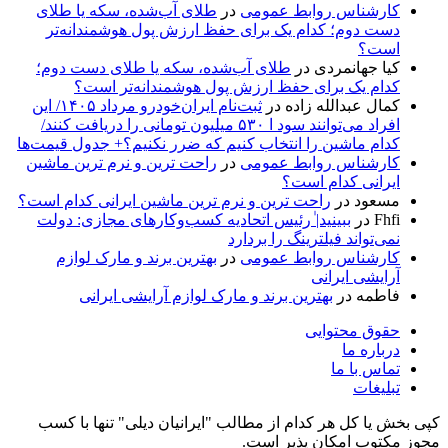
کارشناس روابط عمومی
در
طلای آب‌شده، سکه یا طلای
دست دوم؛ کدام یک برای حفظ ارزش پول هوشمندانه‌تر
است؟
کیا جهانمردی
در
طلای آب‌شده، سکه یا طلای دست دوم؛
کدام یک برای حفظ ارزش پول هوشمندانه‌تر است؟
کمال عبدالله زاده
در
ثبت‌نام ایران‌خودرو مرداد ۱۴۰۵/ این
افراد می‌توانند سود ا ۵۳۰ میلیون تومانی را دریافت کنند/
کدام ماشین را انتخاب کنیم که ضرر نکنیم؟+ جدول قیمت‌ها
کارشناس روابط عمومی
در
راحت ترین و نرم ترین ماشین
ایرانی کدام است؟
مسعود
در
راحت ترین و نرم ترین ماشین ایرانی کدام است؟
Fhfi
در
ببینید| ٰرئیس اتحادیه کسب‌وکارهای مجازی: دولت
نمی‌تواند فیلترینگ را بردارد
کارشناس روابط عمومی
در
بهترین برند و مارک لوازم
آرایشی ایرانی
فاطمه
در
بهترین برند و مارک لوازم آرایشی ایرانی
حقوق محتوایی
درباره ما
تماس با ما
تبلیغات
کپی بخش یا کل هر کدام از مطالب "ایرانیان دیلی" تنها با کسب
مجوز مکتوب امکان پذیر است.