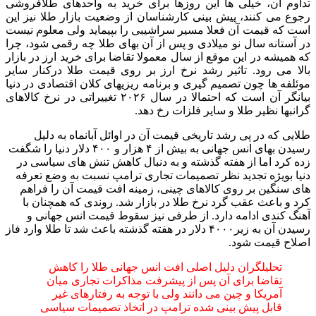
تداوم آن، خیلی ها این روزها برای خرید به واحدهای طلافروشی
رجوع می کنند، پیش بینی کارشناسان از وضعیت بازار طلا نیز این
است که قیمت آن فعلا مسیر سراشیبی را بپیماید ولی معلوم نیست
در آستانه سال نو میلادی و پس از آن بهای طلا چه رقمی شود، چرا
که همیشه در این موقع از سال معمولا تقاضا برای خرید ارز در بازار
بالا می رود. تاثیر رشد نرخ ارز بر روی قیمت طلا درکنار سایر
موئلفه ها چون تصمیم گیری و برنامه ریزیهای کلان اقتصادی در دنیا
بیانگر آن است که احتمالا در سال ۲۰۲۶ تغییراتی در نرخ کالاهای
گرانبها نظیر طلا و سایر فلزات رخ دهد.
طلایی که در پی رشد تاریخی قیمت آن در اوائل آبانماه به دلیل
رسیدن بهای انس جهانی به بیش از ۴ هزار و ۴۰۰ دلار دنیا را شگفت
زده کرد اما از هفته گذشته و به دنبال کاهش تنش های سیاسی در
دنیا بویژه تجدید نظر تصمیمات تجاری ترامپ نسبت به وضع تعرفه
های سنگین بر روی کالاهای چینی، زمینه افت قیمت آن را فراهم
کرد و باعث عقب گرد نرخ طلا در بازار شد. روندی که همچنان با
آهنگ کندی ادامه دارد. از طرفی نیز سقوط قیمت انس جهانی و
رسیدن آن به زیر۴۰۰۰ دلار در هفته گذشته باعث شد تا طلا وارد فاز
اصلاح قیمت شود.
تحلیلگران دلیل اصلی افت انس جهانی طلا را کاهش
تقاضا برای آن پس از پیشرفت مذاکرات تجاری میان
آمریکا و چین می دانند ولی با توجه به رفتارهای غیر
قابل پیش بینی شده ترامپ در اتخاذ تصمیمات سیاسی