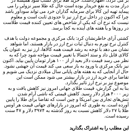
بر می گردد، اظهارداشت: خرید طلا برای کسب سود همیشه در
دراز مدت به نفع خریدار بوده است حال که طلا سیر نزولی را می
پیماید تهیه این کالا برای سرمایه گذاران خرد می تواند سودآور باشد
چرا که اکنون در داخل نرخ ارز نیز تا حدودی ثابت است و معلوم
نیست که نرخ آن که یکی از شاخص های تعیین کننده قیمت طلاست
در روزها و یا هفته های آینده به کجا برسد.
کشتی آرای خاطرنشان کرد: بانک مرکزی و مجموعه دولت با هدف
کنترل نرخ تورم به دنبال ثبات نرخ ارز در بازار هستند، اما شواهد
نشان می دهد با توجه به رشد قیمت همه کالاها، ارز نیز به عنوان یک
کالای قابل داد و ستد احتمالا با تغییر قیمت مواجه شود چرا که به
نظر می رسد قیمت دلار بعید از از ۱۰۰ هزار تومان پایین بیاید. اکنون
نیز بانک مرکزی با ورود به باز سعی می کند قیمت آن جهشی نشود.
حال از آنجایی که به هفته های پایانی سال میلادی نزدیک می شویم و
تقاضا برای خرید ارز در بازار بیشتر می شود ممکن است این
موضوع نیز بر نرخ ارز تاثیر بگذارد.
بنا به این گزارش، قیمت طلای جهانی امروز نیز کاهش یافت و به
زیر ۴۰۰۰ هزار دلار رسید. کاهش قیمتی که ناشی آرام شدن
تنش‌های تجاری بین آمریکا و چین است که تقاضا برای طلا را پایین
آورده است. به طوری که امروز در بازارهای جهانی قیمت هر اونس
طلا با ۲۷ دلار کاهش نسبت به روز گذشته به ۳۹۷۴ دلار و ۴۷ سنت
رسیده است.
این مطلب را به اشتراک بگذارید