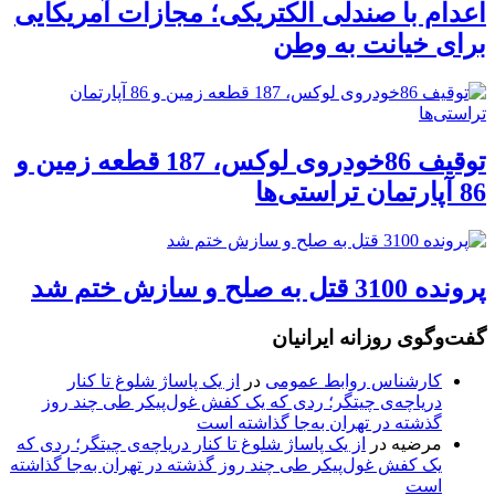
اعدام با صندلی الکتریکی؛ مجازات آمریکایی
برای خیانت به وطن
توقیف 86خودروی لوکس، 187 قطعه زمین و
86 آپارتمان تراستی‌ها
پرونده 3100 قتل به صلح و سازش ختم شد
گفت‌وگوی روزانه ایرانیان
کارشناس روابط عمومی
در
از یک پاساژ شلوغ تا کنار
دریاچه‌ی چیتگر؛ ردی که یک کفش غول‌پیکر طی چند روز
گذشته در تهران به‌جا گذاشته است
مرضیه
در
از یک پاساژ شلوغ تا کنار دریاچه‌ی چیتگر؛ ردی که
یک کفش غول‌پیکر طی چند روز گذشته در تهران به‌جا گذاشته
است