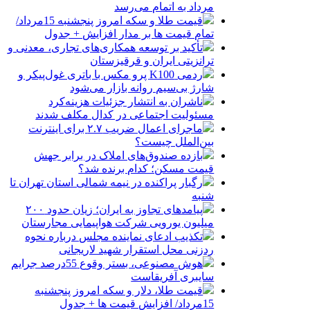
مرداد به اتمام می‌رسد
قیمت طلا و سکه امروز پنجشنبه 15مرداد/
تمام قیمت ها بر مدار افزایش + جدول
تأکید بر توسعه همکاری‌های تجاری، معدنی و
ترانزیتی ایران و قرقیزستان
ردمی K100 پرو مکس با باتری غول‌پیکر و
شارژ بی‌سیم روانه بازار می‌شود
ناشران به انتشار جزئیات هزینه‌کرد
مسئولیت اجتماعی در کدال مکلف شدند
ماجرای اعمال ضریب ۲.۷ برای اینترنت
بین‌الملل چیست؟
بازده صندوق‌های املاک در برابر جهش
قیمت مسکن؛ کدام برنده شد؟
رگبار پراکنده در نیمه شمالی استان تهران تا
شنبه
پیامدهای تجاوز به ایران؛ زیان حدود ۲۰۰
میلیون یورویی شرکت هواپیمایی مجارستان
تکذیب ادعای نماینده مجلس درباره نحوه
ردزنی محل استقرار شهید لاریجانی
هوش مصنوعی، بستر وقوع 55درصد جرایم
سایبری آفریقاست
قیمت طلا، دلار و سکه امروز پنجشنبه
15مرداد/ افزایش قیمت ها + جدول