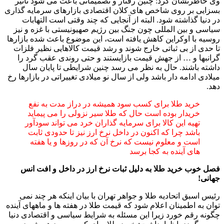
وی خاطرنشان کرد: چنین رفتار و تصمیماتی باعث می شود تاثیر
بسزایی بر روی شاخص های کلان اقتصادی بازارهای سرمایه گذاری
در دنیا گذاشته شود. البته از آنجایی که چند وقتی است التهابات
سیاسی و بین المللی چون جنگ بین رژیم صهیونیستی با غزه و نیز
روسیه با اوکراین کاهش یافته است، این موضوع باعث شده بازارها
تا حدی از بی ثباتی خارج شوند و رشد قیمت کالاهایی نظیر فلزات
گرانبها و … از جهش قیمت بازایستند و حتی روندی عقب گرد را
داشته باشند. حال به نظر می رسد چنین شرایطی تا پایان سال
میلادی ادامه دار باشد ولی از سال نو میلادی تغییراتی در بازارها رخ
دهد.
خرید طلا برای کسب سود همیشه در دراز مدت به نفع
خریدار بوده است حال که طلا سیر نزولی را می پیماید
تهیه این کالا برای سرمایه گذاران خرد می تواند سودآور
باشد چرا که اکنون در داخل نرخ ارز نیز تا حدودی ثابت
است و معلوم نیست که نرخ آن که در روزها و یا هفته
های آینده به کجا برسد
فصل خوب خرید طلا به دلیل ثبات نرخ ارز در داخل و افت انس
جهانی!
رئیس اسبق اتحادیه طلا و جواهر تهران با بیان اینکه هر چند نمی
توان به اطمینان اعلام شود که قیمت طلا در هفته ها و ماههای آینده
چگونه رقم خورد زیرا این مسئله به شرایط سیاسی و اقتصادی دنیا