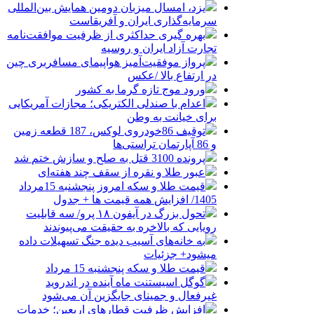
یزد، امسال میزبان دومین همایش بین‌المللی
سرمایه‌گذاری ایران و آفریقاست
بهره گیری حداکثری از ظرفیت موافقت‌نامه
تجارت آزاد ایران و روسیه
پرواز موفقیت‌آمیز هواپیمای مسافربری چین
در ارتفاع بالا /عکس
ورود موج تازه گرما به کشور
اعدام با صندلی الکتریکی؛ مجازات آمریکایی
برای خیانت به وطن
توقیف 86خودروی لوکس، 187 قطعه زمین
و 86 آپارتمان تراستی‌ها
پرونده 3100 قتل به صلح و سازش ختم شد
عبور طلا و نقره از سقف چند هفته‌ای
قیمت طلا و سکه امروز پنجشنبه 15مرداد
1405/ افزایش همه قیمت ها + جدول
تحول بزرگ در آیفون ۱۸ پرو/ سه قابلیت
رویایی که بالاخره به حقیقت می‌پیوندند
به خانه‌های آسیب دیده جنگ تسهیلات داده
میشود+ جزئیات
قیمت طلا و سکه پنجشنبه 15 مرداد
گوگل اسیستنت ماه آینده در اندروید
غیرفعال و جمینای جایگزین آن می‌شود
افزایش ظرفیت قطارهای اربعین؛ خدمات