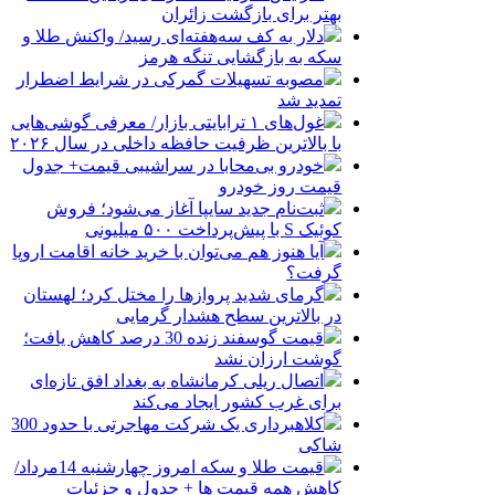
بهتر برای بازگشت زائران
دلار به کف سه‌هفته‌ای رسید/ واکنش طلا و
سکه به بازگشایی تنگه هرمز
مصوبه تسهیلات گمرکی در شرایط اضطرار
تمدید شد
غول‌های ۱ ترابایتی بازار/ معرفی گوشی‌هایی
با بالاترین ظرفیت حافظه داخلی در سال ۲۰۲۶
خودرو بی‌محابا در سراشیبی قیمت+ جدول
قیمت روز خودرو
ثبت‌نام جدید سایپا آغاز می‌شود؛ فروش
کوئیک S با پیش‌پرداخت ۵۰۰ میلیونی
آیا هنوز هم می‌توان با خرید خانه اقامت اروپا
گرفت؟
گرمای شدید پروازها را مختل کرد؛ لهستان
در بالاترین سطح هشدار گرمایی
قیمت گوسفند زنده 30 درصد کاهش یافت؛
گوشت ارزان نشد
اتصال ریلی کرمانشاه به بغداد افق تازه‌ای
برای غرب کشور ایجاد می‌کند
کلاهبرداری یک شرکت مهاجرتی با حدود 300
شاکی
قیمت طلا و سکه امروز چهارشنبه 14مرداد/
کاهش همه قیمت ها + جدول و جزئیات