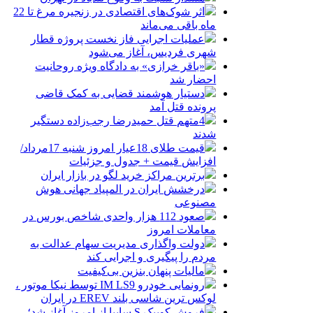
اثر شوک‌های اقتصادی در زنجیره مرغ تا 22
ماه باقی می‌ماند
عملیات اجرایی فاز نخست پروژه قطار
شهری فردیس، آغاز می‌شود
«باقر خرازی» به دادگاه ویژه روحانیت
احضار شد
دستیار هوشمند قضایی به کمک قاضی
پرونده قتل آمد
4متهم قتل حمیدرضا رجب‌زاده دستگیر
شدند
قیمت طلای 18عیار امروز شنبه 17مرداد/
افزایش قیمت + جدول و جزئیات
برترین مراکز خرید لگو در بازار ایران
درخشش ایران در المپیاد جهانی هوش
مصنوعی
صعود 112 هزار واحدی شاخص بورس در
معاملات امروز
دولت واگذاری مدیریت سهام عدالت به
مردم را پیگیری و اجرایی کند
مالیات پنهان بنزین بی‌کیفیت
رونمایی خودرو IM LS9 توسط نیکا موتور ،
لوکس ترین شاسی بلند EREV در ایران
فروش کوییک S سایپا از امروز آغاز شد؛