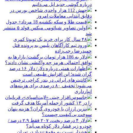
درباره گوشی جدید اپل می‌دانیم
جهش 112 هزار واحدی شاخص بورس در
دقایق ابتدایی معاملات امروز
قیمت طلا و سکه یکشنبه 18 مرداد+ جدول
اولین تصاویر شیائومی میکس فولد ۵ منتشر
شد
۴۸ سال کار برای خرید یک تویوتا کمری
ورود تیم کارآگاهان پلیس به پرونده قتل
حمیدرضا رجب‌زاده
دلار به 186 هزار تومان برگشت/ بازارها به
توافق احتمالی هرمز چه واکنشی نشان دادند؟
اظهارات همتی درباره دلار/ دلار ۱۶ درصد
گران شده؛ این افزایش طبیعی است
کانتینرهای ایرانی در بندر کراچی ترخیص
می‌شود| تخفیف ۸۰ درصدی برای هزینه‌های
انبارداری
جاسوس‌افزار چینی «لایت‌اسپای»، قربانیان
را در ۱۳ کشور ازجمله آمریکا هدف گرفت
بنزین ارزان یا خودروی گران؟ هزینه پنهان
سوخت بی‌کیفیت چیست؟
دلار ۴ درصد ریخت، ۲۰۷ فقط ۲.۹ درصد /
خودرو زیر فشار دلار کوتاه می‌آید؟
هشدار نسبت به وفوع تندباد در تهران