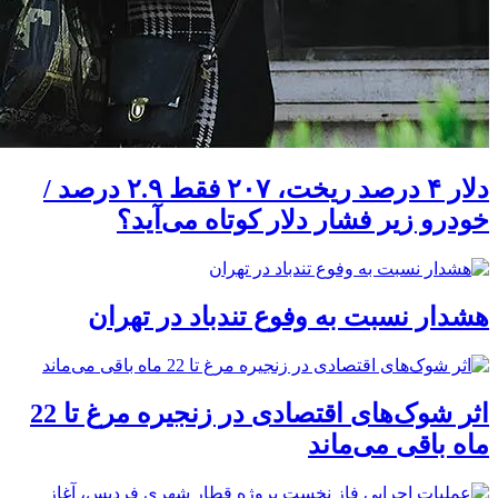
دلار ۴ درصد ریخت، ۲۰۷ فقط ۲.۹ درصد /
خودرو زیر فشار دلار کوتاه می‌آید؟
هشدار نسبت به وفوع تندباد در تهران
اثر شوک‌های اقتصادی در زنجیره مرغ تا 22
ماه باقی می‌ماند