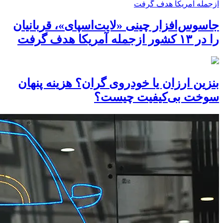
جاسوس‌افزار چینی «لایت‌اسپای»، قربانیان
را در ۱۳ کشور ازجمله آمریکا هدف گرفت
بنزین ارزان یا خودروی گران؟ هزینه پنهان
سوخت بی‌کیفیت چیست؟