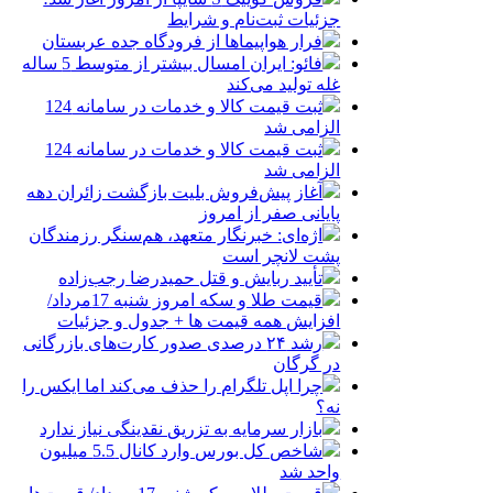
جزئیات ثبت‌نام و شرایط
فرار هواپیماها از فرودگاه جده عربستان
فائو: ایران امسال بیشتر از متوسط 5 ساله
غله تولید می‌کند
ثبت قیمت کالا و خدمات در سامانه 124
الزامی شد
ثبت قیمت کالا و خدمات در سامانه 124
الزامی شد
آغاز پیش‌فروش بلیت بازگشت زائران دهه
پایانی صفر از امروز
اژه‌ای: خبرنگار متعهد، هم‌سنگر رزمندگان
پشت لانچر است
تأیید ربایش و قتل حمیدرضا رجب‌زاده
قیمت طلا و سکه امروز شنبه 17مرداد/
افزایش همه قیمت ها + جدول و جزئیات
رشد ۲۴ درصدی صدور کارت‌های بازرگانی
در گرگان
چرا اپل تلگرام را حذف می‌کند اما ایکس را
نه؟
بازار سرمایه به تزریق نقدینگی نیاز ندارد
شاخص کل بورس وارد کانال 5.5 میلیون
واحد شد