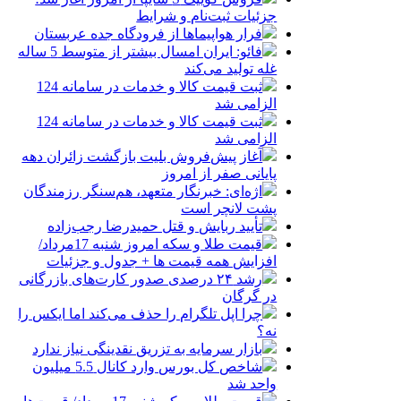
جزئیات ثبت‌نام و شرایط
فرار هواپیماها از فرودگاه جده عربستان
فائو: ایران امسال بیشتر از متوسط 5 ساله
غله تولید می‌کند
ثبت قیمت کالا و خدمات در سامانه 124
الزامی شد
ثبت قیمت کالا و خدمات در سامانه 124
الزامی شد
آغاز پیش‌فروش بلیت بازگشت زائران دهه
پایانی صفر از امروز
اژه‌ای: خبرنگار متعهد، هم‌سنگر رزمندگان
پشت لانچر است
تأیید ربایش و قتل حمیدرضا رجب‌زاده
قیمت طلا و سکه امروز شنبه 17مرداد/
افزایش همه قیمت ها + جدول و جزئیات
رشد ۲۴ درصدی صدور کارت‌های بازرگانی
در گرگان
چرا اپل تلگرام را حذف می‌کند اما ایکس را
نه؟
بازار سرمایه به تزریق نقدینگی نیاز ندارد
شاخص کل بورس وارد کانال 5.5 میلیون
واحد شد