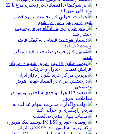
اثر شوک‌های اقتصادی در زنجیره مرغ تا 22
ماه باقی می‌ماند
عملیات اجرایی فاز نخست پروژه قطار
شهری فردیس، آغاز می‌شود
«باقر خرازی» به دادگاه ویژه روحانیت
احضار شد
دستیار هوشمند قضایی به کمک قاضی
پرونده قتل آمد
4متهم قتل حمیدرضا رجب‌زاده دستگیر
شدند
قیمت طلای 18عیار امروز شنبه 17مرداد/
افزایش قیمت + جدول و جزئیات
برترین مراکز خرید لگو در بازار ایران
درخشش ایران در المپیاد جهانی هوش
مصنوعی
صعود 112 هزار واحدی شاخص بورس در
معاملات امروز
دولت واگذاری مدیریت سهام عدالت به
مردم را پیگیری و اجرایی کند
مالیات پنهان بنزین بی‌کیفیت
رونمایی خودرو IM LS9 توسط نیکا موتور ،
لوکس ترین شاسی بلند EREV در ایران
فروش کوییک S سایپا از امروز آغاز شد؛