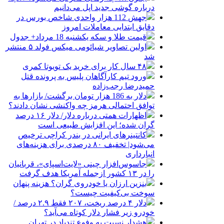
درباره گوشی جدید اپل می‌دانیم
جهش 112 هزار واحدی شاخص بورس در
دقایق ابتدایی معاملات امروز
قیمت طلا و سکه یکشنبه 18 مرداد+ جدول
اولین تصاویر شیائومی میکس فولد ۵ منتشر
شد
۴۸ سال کار برای خرید یک تویوتا کمری
ورود تیم کارآگاهان پلیس به پرونده قتل
حمیدرضا رجب‌زاده
دلار به 186 هزار تومان برگشت/ بازارها به
توافق احتمالی هرمز چه واکنشی نشان دادند؟
اظهارات همتی درباره دلار/ دلار ۱۶ درصد
گران شده؛ این افزایش طبیعی است
کانتینرهای ایرانی در بندر کراچی ترخیص
می‌شود| تخفیف ۸۰ درصدی برای هزینه‌های
انبارداری
جاسوس‌افزار چینی «لایت‌اسپای»، قربانیان
را در ۱۳ کشور ازجمله آمریکا هدف گرفت
بنزین ارزان یا خودروی گران؟ هزینه پنهان
سوخت بی‌کیفیت چیست؟
دلار ۴ درصد ریخت، ۲۰۷ فقط ۲.۹ درصد /
خودرو زیر فشار دلار کوتاه می‌آید؟
هشدار نسبت به وفوع تندباد در تهران