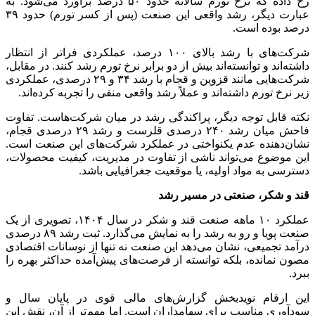
رخ داده که نرخ تورم سالانه حدود ۵۰ درصد برآورد می‌شود. به
عبارت دیگر، رشد واقعی این صنعت (پس از کسر تورم) حدود ۳۹
درصد بوده است.
شرکت‌های با رشد بالای ۱۰۰ درصد، عملکردی فراتر از انتظار
داشته‌اند و توانسته‌اند بیش از دو برابر نرخ تورم رشد کنند. در مقابل،
شرکت‌هایی مانند قزوین و قجام با رشد ۳۴ و ۲۹ درصدی، عملکردی
زیر نرخ تورم داشته‌اند و عملاً رشد واقعی منفی را تجربه کرده‌اند.
نکته قابل توجه دیگر، پراکندگی رشد در میان شرکت‌هاست. تفاوت
فاحش میان رشد ۲۴۰ درصدی قلرست و رشد ۲۹ درصدی قجام،
نشان‌دهنده عدم یکنواختی در عملکرد شرکت‌های این صنعت است.
این موضوع می‌تواند ناشی از تفاوت در مدیریت، کیفیت محصولات،
دسترسی به مواد اولیه، یا موقعیت جغرافیایی باشد.
قند و شکر، صنعتی در مسیر رشد
عملکرد ۱۰ ماهه صنعت قند و شکر در سال ۱۴۰۴، تصویری از یک
صنعت پویا و رو به رشد را به نمایش می‌گذارد. ثبت رشد ۸۹ درصدی
درآمد تجمیعی، نشان می‌دهد این صنعت نه تنها از نوسانات اقتصادی
مصون نمانده، بلکه توانسته از فرصت‌های پیش‌آمده حداکثر بهره را
ببرد.
این ارقام نویدبخش گزارش‌های مالی قوی در پایان سال و
سودآوری مناسب برای سهامداران است. اما مهم‌تر از آن، نقش این