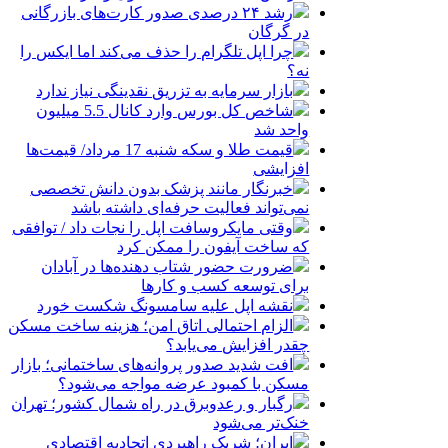
رشد ۲۴ درصدی صدور کارت‌های بازرگانی
در گرگان
چرا اپل تلگرام را حذف می‌کند اما ایکس را
نه؟
بازار سرمایه به تزریق نقدینگی نیاز ندارد
شاخص کل بورس وارد کانال 5.5 میلیون
واحد شد
قیمت طلا و سکه شنبه 17 مرداد/ قیمت‌ها
افزایشی
خبرنگار مانند پزشک بدون دانش تخصصی
نمی‌تواند فعالیت حرفه‌ای داشته باشد
وقتی مایکروسافت اپل را نجات داد / توافقی
که ساخت آیفون را ممکن کرد
ضرورت حضور شتاب ‌دهنده‌ها در آبادان
برای توسعه کسب‌ و کارها
نقشه اپل علیه سامسونگ شکست خورد
الزام احتمالی اتاق امن؛ هزینه ساخت مسکن
چقدر افزایش می‌یابد؟
افت شدید صدور پروانه‌های ساختمانی؛ بازار
مسکن با کمبود عرضه مواجه می‌شود؟
رگبار و رعدوبرق در راه شمال کشور؛ تهران
خنک‌تر می‌شود
ایران؛ شریک راهبردی اتحادیه اقتصادی