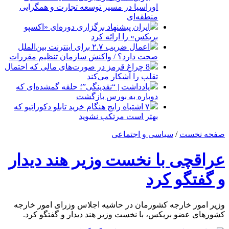
اوراسیا در مسیر توسعه تجارت و همگرایی
منطقه‌ای
ایران پیشنهاد برگزاری دوره‌ای «اکسپو
بریکس» را ارائه کرد
اعمال ضریب ۲.۷ برای اینترنت بین‌الملل
صحت دارد؟ / واکنش سازمان تنظیم مقررات
8 چراغ قرمز در صورت‌های مالی که احتمال
تقلب را آشکار می‌کند
یادداشت | “نقدینگی”؛ حلقه گمشده‌ای که
دوباره به بورس بازگشت
۷ اشتباه رایج هنگام خرید تابلو دکوراتیو که
بهتر است مرتکب نشوید
صفحه نخست
/
سیاسی و اجتماعی
عراقچی با نخست وزیر هند دیدار
و گفتگو کرد
وزیر امور خارجه کشورمان در حاشیه اجلاس وزرای امور خارجه
کشورهای عضو بریکس، با نخست وزیر هند دیدار و گفتگو کرد.