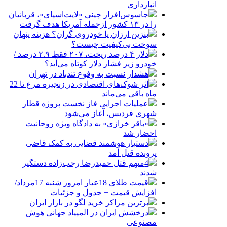
انبارداری
جاسوس‌افزار چینی «لایت‌اسپای»، قربانیان
را در ۱۳ کشور ازجمله آمریکا هدف گرفت
بنزین ارزان یا خودروی گران؟ هزینه پنهان
سوخت بی‌کیفیت چیست؟
دلار ۴ درصد ریخت، ۲۰۷ فقط ۲.۹ درصد /
خودرو زیر فشار دلار کوتاه می‌آید؟
هشدار نسبت به وفوع تندباد در تهران
اثر شوک‌های اقتصادی در زنجیره مرغ تا 22
ماه باقی می‌ماند
عملیات اجرایی فاز نخست پروژه قطار
شهری فردیس، آغاز می‌شود
«باقر خرازی» به دادگاه ویژه روحانیت
احضار شد
دستیار هوشمند قضایی به کمک قاضی
پرونده قتل آمد
4متهم قتل حمیدرضا رجب‌زاده دستگیر
شدند
قیمت طلای 18عیار امروز شنبه 17مرداد/
افزایش قیمت + جدول و جزئیات
برترین مراکز خرید لگو در بازار ایران
درخشش ایران در المپیاد جهانی هوش
مصنوعی