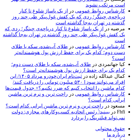
است مرتکب نشوید
کارشناس روابط عمومی
در
از یک پاساژ شلوغ تا کنار
دریاچه‌ی چیتگر؛ ردی که یک کفش غول‌پیکر طی چند روز
گذشته در تهران به‌جا گذاشته است
مرضیه
در
از یک پاساژ شلوغ تا کنار دریاچه‌ی چیتگر؛ ردی که
یک کفش غول‌پیکر طی چند روز گذشته در تهران به‌جا گذاشته
است
کارشناس روابط عمومی
در
طلای آب‌شده، سکه یا طلای
دست دوم؛ کدام یک برای حفظ ارزش پول هوشمندانه‌تر
است؟
کیا جهانمردی
در
طلای آب‌شده، سکه یا طلای دست دوم؛
کدام یک برای حفظ ارزش پول هوشمندانه‌تر است؟
کمال عبدالله زاده
در
ثبت‌نام ایران‌خودرو مرداد ۱۴۰۵/ این
افراد می‌توانند سود ا ۵۳۰ میلیون تومانی را دریافت کنند/
کدام ماشین را انتخاب کنیم که ضرر نکنیم؟+ جدول قیمت‌ها
کارشناس روابط عمومی
در
راحت ترین و نرم ترین ماشین
ایرانی کدام است؟
مسعود
در
راحت ترین و نرم ترین ماشین ایرانی کدام است؟
Fhfi
در
ببینید| ٰرئیس اتحادیه کسب‌وکارهای مجازی: دولت
نمی‌تواند فیلترینگ را بردارد
حقوق محتوایی
درباره ما