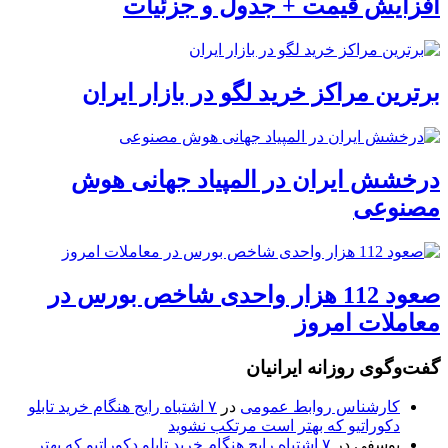
افزایش قیمت + جدول و جزئیات
برترین مراکز خرید لگو در بازار ایران
درخشش ایران در المپیاد جهانی هوش
مصنوعی
صعود 112 هزار واحدی شاخص بورس در
معاملات امروز
گفت‌وگوی روزانه ایرانیان
کارشناس روابط عمومی
در
۷ اشتباه رایج هنگام خرید تابلو
دکوراتیو که بهتر است مرتکب نشوید
یوسفی
در
۷ اشتباه رایج هنگام خرید تابلو دکوراتیو که بهتر