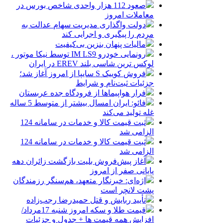
صعود 112 هزار واحدی شاخص بورس در
معاملات امروز
دولت واگذاری مدیریت سهام عدالت به
مردم را پیگیری و اجرایی کند
مالیات پنهان بنزین بی‌کیفیت
رونمایی خودرو IM LS9 توسط نیکا موتور ،
لوکس ترین شاسی بلند EREV در ایران
فروش کوییک S سایپا از امروز آغاز شد؛
جزئیات ثبت‌نام و شرایط
فرار هواپیماها از فرودگاه جده عربستان
فائو: ایران امسال بیشتر از متوسط 5 ساله
غله تولید می‌کند
ثبت قیمت کالا و خدمات در سامانه 124
الزامی شد
ثبت قیمت کالا و خدمات در سامانه 124
الزامی شد
آغاز پیش‌فروش بلیت بازگشت زائران دهه
پایانی صفر از امروز
اژه‌ای: خبرنگار متعهد، هم‌سنگر رزمندگان
پشت لانچر است
تأیید ربایش و قتل حمیدرضا رجب‌زاده
قیمت طلا و سکه امروز شنبه 17مرداد/
افزایش همه قیمت ها + جدول و جزئیات