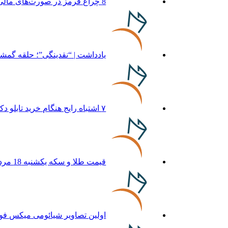
8 چراغ قرمز در صورت‌های مالی که احتمال تقلب را آشکار می‌کند
یادداشت | “نقدینگی”؛ حلقه گمش
۷ اشتباه رایج هنگام خرید تابلو دکوراتیو که بهتر است مرتکب نشوید
قیمت طلا و سکه یکشنبه 18 مرداد+ جدول
اولین تصاویر شیائومی میکس فولد ۵ منتشر