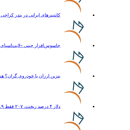
کانتینرهای ایرانی در بندر کراچی ترخیص می‌شود| تخف
جاسوس‌افزار چینی «لایت‌اسپای»، قربانیان را در ۱۳ کش
بنزین ارزان یا خودروی گران؟ 
دلار ۴ درصد ریخت، ۲۰۷ فقط ۲.۹ درصد / خودرو زیر فشار دلار کوتاه می‌آید؟