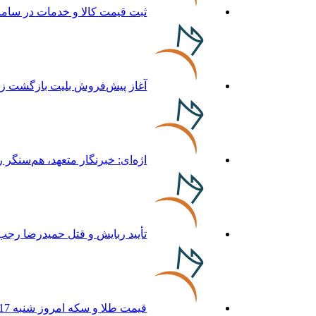
ثبت قیمت کالا و خدمات در سامانه 124 الزامی
آغاز پیش‌فروش بلیت بازگشت زائر
اژه‌ای: خبرنگار متعهد، هم‌سنگر
تأیید ربایش و قتل حمیدرضا رجب‌
قیمت طلا و سکه امروز شنبه 17مرداد/ افزایش همه قیمت ها + جدول و جزئیات