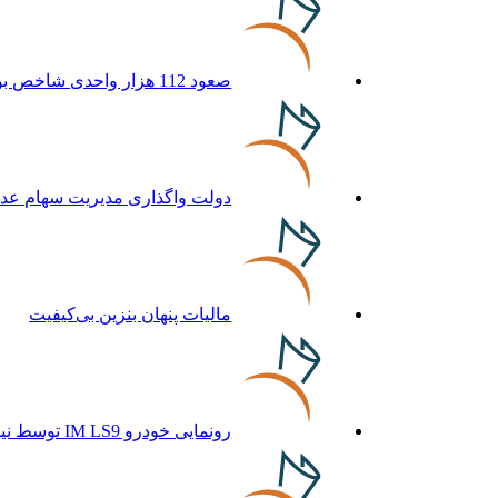
صعود 112 هزار واحدی شاخص بورس در معاملات امروز
دولت واگذاری مدیریت سهام عدال
مالیات پنهان بنزین بی‌کیفیت
رونمایی خودرو IM LS9 توسط نیکا موتور ، لوکس ترین شاسی بلند EREV در ایران