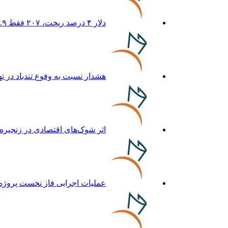
دلار ۴ درصد ریخت، ۲۰۷ فقط ۲.۹ درصد / خودرو زیر فشار دلار کوتاه می‌آید؟
هشدار نسبت به وفوع تندباد در ته
اثر شوک‌های اقتصادی در زنجیره مرغ تا 22 ماه با
عملیات اجرایی فاز نخست پروژه