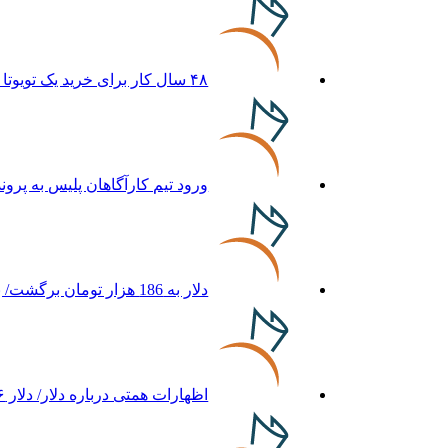
۴۸ سال کار برای خرید یک تویوتا کمری
ورود تیم کارآگاهان پلیس به پرو
دلار به 186 هزار تومان برگشت/ بازارها به توافق احتمالی هرمز چه واکنشی نشان دادند؟
اظهارات همتی درباره دلار/ دلار ۱۶ درصد گران شده؛ این افزایش طبیعی است