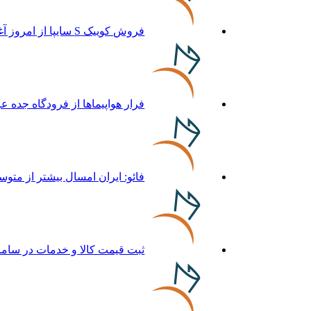
فروش کوییک S سایپا از امروز آغاز شد؛ جزئیات ثبت‌نام و شرایط
فرار هواپیماها از فرودگاه جده ع
فائو: ایران امسال بیشتر از متوسط 5 ساله غله تولید م
ثبت قیمت کالا و خدمات در سامانه 124 الزامی