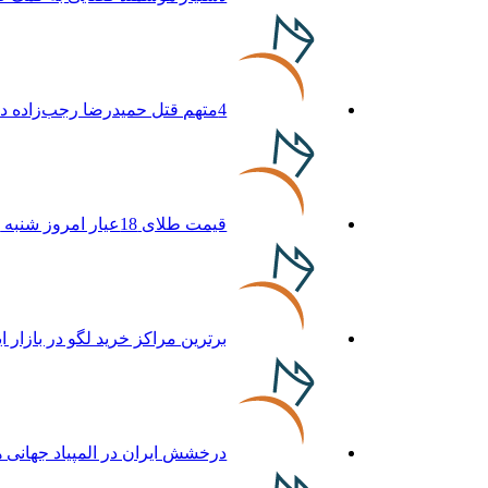
4متهم قتل حمیدرضا رجب‌زاده دستگیر شدند
قیمت طلای 18عیار امروز شنبه 17مرداد/ افزایش قیمت + جدول و جزئیات
برترین مراکز خرید لگو در بازار ا
درخشش ایران در المپیاد جهان