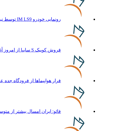
رونمایی خودرو IM LS9 توسط نیکا موتور ، لوکس ترین شاسی بلند EREV در ایران
فروش کوییک S سایپا از امروز آغاز شد؛ جزئیات ثبت‌نام و شرایط
فرار هواپیماها از فرودگاه جده ع
فائو: ایران امسال بیشتر از متوسط 5 ساله غله تولید م