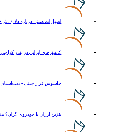
اظهارات همتی درباره دلار/ دلار ۱۶ درصد گران شده؛ این افزایش طبیعی است
کانتینرهای ایرانی در بندر کراچی ترخیص می‌شود| تخف
جاسوس‌افزار چینی «لایت‌اسپای»، قربانیان را در ۱۳ کش
بنزین ارزان یا خودروی گران؟ 