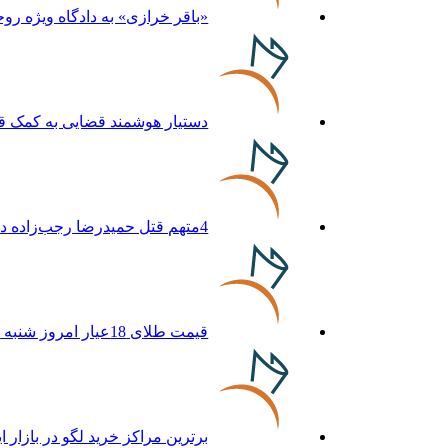
«باقر خرازی» به دادگاه ویژه رو
دستیار هوشمند قضایی به کمک قا
4متهم قتل حمیدرضا رجب‌زاده دستگیر شدند
قیمت طلای 18عیار امروز شنبه 17مرداد/ افزایش قیمت + جدول و جزئیات
برترین مراکز خرید لگو در بازار ا