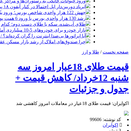
ورود حیوانات خانگی به رستوران‌ها و مراکز 
ایرپاد دوربین‌دار اپل احتمالا در کنار آیفون ۱۸ پرو رونمایی می‌شود
جهش 122 هزار واحدی شاخص بورس؛ ورود یک همت پول حقیقی در آغاز معاملات
رشد 130 هزار واحدی بورس با ورود 6 همت پول حقیقی/ صف خرید 700 نماد
طلای آب‌شده، سکه یا طلای دست دوم؛ کدام 
بازار خودرو برای خودروهای 5-10 میلیاردی آماده نیست!
آیا اپراتورها بی‌صدا اینترنت را گران کرده‌اند؟ / ماجر
چرا صندوق‌های املاک از رشد بازار مسکن عق
صفحه نخست
/
طلا و ارز
قیمت طلای 18عیار امروز سه
شنبه 12خرداد/ کاهش قیمت +
جدول و جزئیات
اکوایران: قیمت طلای 18عیار در معاملات امروز کاهشی شد
کد نوشته: 99606
اکوایران
3 ژوئن