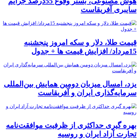
هوش مصنوعی، بستر وقوع 55درصد جرایم
سایبری آفریقاست
قیمت طلا، دلار و سکه امروز پنجشنبه
15مرداد/ افزایش قیمت ها + جدول
یزد، امسال میزبان دومین همایش بین‌المللی
سرمایه‌گذاری ایران و آفریقاست
بهره گیری حداکثری از ظرفیت موافقت‌نامه
تجارت آزاد ایران و روسیه