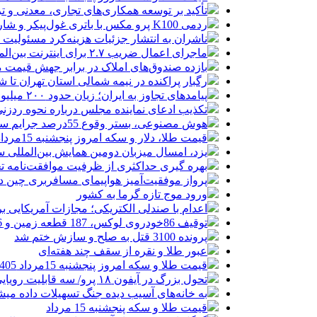
تأکید بر توسعه همکاری‌های تجاری، معدنی و تر
ردمی K100 پرو مکس با باتری غول‌پیکر و شارژ بی‌سیم روانه بازار می‌شود
ناشران به انتشار جزئیات هزینه‌کرد مسئولیت
ماجرای اعمال ضریب ۲.۷ برای اینترنت بین‌الملل چیست؟
بازده صندوق‌های املاک در برابر جهش قیمت 
رگبار پراکنده در نیمه شمالی استان تهران تا ش
پیامدهای تجاوز به ایران؛ زیان حدود ۲۰۰ میلیون یورویی شرکت هواپیمایی مجارستان
تکذیب ادعای نماینده مجلس درباره نحوه ردزنی
هوش مصنوعی، بستر وقوع 55درصد جرایم سایبری آفریقاست
قیمت طلا، دلار و سکه امروز پنجشنبه 15مرداد/ افزایش قیمت ها + جدول
یزد، امسال میزبان دومین همایش بین‌المللی س
بهره گیری حداکثری از ظرفیت موافقت‌نامه تج
پرواز موفقیت‌آمیز هواپیمای مسافربری چین در
ورود موج تازه گرما به کشور
اعدام با صندلی الکتریکی؛ مجازات آمریکایی ب
توقیف 86خودروی لوکس، 187 قطعه زمین و 86 آپارتمان تراستی‌ها
پرونده 3100 قتل به صلح و سازش ختم شد
عبور طلا و نقره از سقف چند هفته‌ای
قیمت طلا و سکه امروز پنجشنبه 15مرداد 1405/ افزایش همه قیمت ها + جدول
تحول بزرگ در آیفون ۱۸ پرو/ سه قابلیت رویایی که بالاخره به حقیقت می‌پیوندند
به خانه‌های آسیب دیده جنگ تسهیلات داده می
قیمت طلا و سکه پنجشنبه 15 مرداد