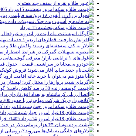
عبور طلا و نقره از سقف چند هفته‌ای
قیمت طلا و سکه امروز پنجشنبه 15مرداد 1405/ افزایش همه قیمت ها + جدول
تحول بزرگ در آیفون ۱۸ پرو/ سه قابلیت رویایی که بالاخره به حقیقت می‌پیوندند
به خانه‌های آسیب دیده جنگ تسهیلات داده می
قیمت طلا و سکه پنجشنبه 15 مرداد
گوگل اسیستنت ماه آینده در اندروید غیرفعال 
افزایش ظرفیت قطارهای اربعین؛ خدمات بهتر 
دلار به کف سه‌هفته‌ای رسید/ واکنش طلا و سک
مصوبه تسهیلات گمرکی در شرایط اضطرار تم
غول‌های ۱ ترابایتی بازار/ معرفی گوشی‌هایی با بالاترین ظرفیت حافظه داخلی در سال ۲۰۲۶
خودرو بی‌محابا در سراشیبی قیمت+ جدول قی
ثبت‌نام جدید سایپا آغاز می‌شود؛ فروش کوئیک S با پیش‌پرداخت ۵۰۰ میلیون
آیا هنوز هم می‌توان با خرید خانه اقامت اروپا
گرمای شدید پروازها را مختل کرد؛ لهستان در
قیمت گوسفند زنده 30 درصد کاهش یافت؛ گوشت ارزان نشد
اتصال ریلی کرمانشاه به بغداد افق تازه‌ای بر
کلاهبرداری یک شرکت مهاجرتی با حدود 300 شاکی
قیمت طلا و سکه امروز چهارشنبه 14مرداد/ کاهش همه قیمت ها + جدول و جزئیات
قیمت طلای 18عیار امروز چهارشنبه 14مرداد/ افزایش قیمت + جدول
قیمت طلای 18عیار امروز 14مرداد 1405/ افزایش قیمت + جدول و جزئیات
پشت پرده نوسان ۴۴ هزار تومانی دلار در چند ماه
دلارهای خانگی به بانک‌ها می‌روند؟/ رونمایی ا