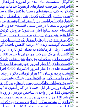
گوگل اسیستنت ماه آینده در اندروید غیرفعال 
افزایش ظرفیت قطارهای اربعین؛ خدمات بهتر 
دلار به کف سه‌هفته‌ای رسید/ واکنش طلا و سک
مصوبه تسهیلات گمرکی در شرایط اضطرار تم
غول‌های ۱ ترابایتی بازار/ معرفی گوشی‌هایی با بالاترین ظرفیت حافظه داخلی در سال ۲۰۲۶
خودرو بی‌محابا در سراشیبی قیمت+ جدول قی
ثبت‌نام جدید سایپا آغاز می‌شود؛ فروش کوئیک S با پیش‌پرداخت ۵۰۰ میلیون
آیا هنوز هم می‌توان با خرید خانه اقامت اروپا
گرمای شدید پروازها را مختل کرد؛ لهستان در
قیمت گوسفند زنده 30 درصد کاهش یافت؛ گوشت ارزان نشد
اتصال ریلی کرمانشاه به بغداد افق تازه‌ای بر
کلاهبرداری یک شرکت مهاجرتی با حدود 300 شاکی
قیمت طلا و سکه امروز چهارشنبه 14مرداد/ کاهش همه قیمت ها + جدول و جزئیات
قیمت طلای 18عیار امروز چهارشنبه 14مرداد/ افزایش قیمت + جدول
قیمت طلای 18عیار امروز 14مرداد 1405/ افزایش قیمت + جدول و جزئیات
پشت پرده نوسان ۴۴ هزار تومانی دلار در چند ماه
دلارهای خانگی به بانک‌ها می‌روند؟/ رونمایی ا
ورود حیوانات خانگی به رستوران‌ها و مراکز 
ایرپاد دوربین‌دار اپل احتمالا در کنار آیفون ۱۸ پرو رونمایی می‌شود
جهش 122 هزار واحدی شاخص بورس؛ ورود یک همت پول حقیقی در آغاز معاملات
رشد 130 هزار واحدی بورس با ورود 6 همت پول حقیقی/ صف خرید 700 نماد
طلای آب‌شده، سکه یا طلای دست دوم؛ کدام 
بازار خودرو برای خودروهای 5-10 میلیاردی آماده نیست!