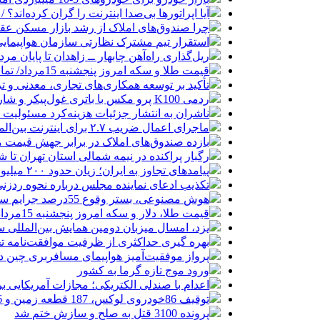
آیا اپراتورها بی‌صدا اینترنت را گران کرده‌اند؟ / ماجر
چرا صندوق‌های املاک از رشد بازار مسکن عق
استقرار تیم مشترک نظارتی سازمان هواپیمایی
ریل‌گذاری راه‌آهن چابهار ــ زاهدان تا پایان مرد
قیمت طلا و سکه امروز پنجشنبه 15مرداد/ تمام قیمت ها بر مدار افزایش + جدول
تأکید بر توسعه همکاری‌های تجاری، معدنی و تر
ردمی K100 پرو مکس با باتری غول‌پیکر و شارژ بی‌سیم روانه بازار می‌شود
ناشران به انتشار جزئیات هزینه‌کرد مسئولیت
ماجرای اعمال ضریب ۲.۷ برای اینترنت بین‌الملل چیست؟
بازده صندوق‌های املاک در برابر جهش قیمت 
رگبار پراکنده در نیمه شمالی استان تهران تا ش
پیامدهای تجاوز به ایران؛ زیان حدود ۲۰۰ میلیون یورویی شرکت هواپیمایی مجارستان
تکذیب ادعای نماینده مجلس درباره نحوه ردزنی
هوش مصنوعی، بستر وقوع 55درصد جرایم سایبری آفریقاست
قیمت طلا، دلار و سکه امروز پنجشنبه 15مرداد/ افزایش قیمت ها + جدول
یزد، امسال میزبان دومین همایش بین‌المللی س
بهره گیری حداکثری از ظرفیت موافقت‌نامه تج
پرواز موفقیت‌آمیز هواپیمای مسافربری چین در
ورود موج تازه گرما به کشور
اعدام با صندلی الکتریکی؛ مجازات آمریکایی ب
توقیف 86خودروی لوکس، 187 قطعه زمین و 86 آپارتمان تراستی‌ها
پرونده 3100 قتل به صلح و سازش ختم شد