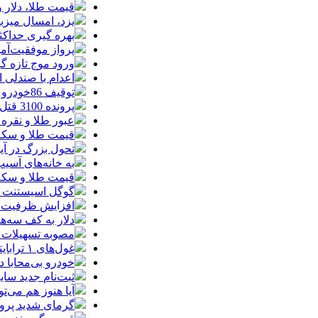
قیمت طلا، دلار و سکه امروز پ
یزد، امسال میزب
بهره گیری حداکث
پرواز موفقیت‌آم
ورود موج تازه گ
اعدام با صندلی 
توقیف 86خودروی لوکس، 187 قطعه زمین و 86 آپارتمان تراستی‌ها
پرونده 3100 قتل به صلح و سازش ختم شد
عبور طلا و نقره
قیمت طلا و سکه امروز پنجشنبه 15مرد
تحول بزرگ در آیفون ۱۸ پرو/ سه قابلیت رویایی که بالاخره به 
به خانه‌های آسی
قیمت طلا و سکه پنجش
گوگل اسیستنت ما
افزایش ظرفیت ق
دلار به کف سه‌ه
مصوبه تسهیلات 
غول‌های ۱ ترابایتی بازار/ معرفی گوشی‌هایی با بالاترین ظرفیت حافظه داخلی در سال ۲۰۲۶
خودرو بی‌محابا
ثبت‌نام جدید سایپا آغاز م
آیا هنوز هم می‌ت
گرمای شدید پروا