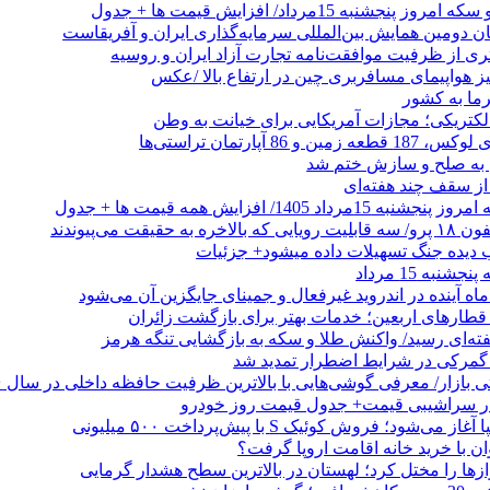
نجشنبه 15مرداد/ افزایش قیمت ها + جدول
ان دومین همایش بین‌المللی سرمایه‌گذاری ایران و آفریقاست
ری از ظرفیت موافقت‌نامه تجارت آزاد ایران و روسیه
یز هواپیمای مسافربری چین در ارتفاع بالا /عکس
رما به کشور
الکتریکی؛ مجازات آمریکایی برای خیانت به وطن
 از سقف چند هفته‌ای
اد 1405/ افزایش همه قیمت ها + جدول
حقیقت می‌پیوندند
ب دیده جنگ تسهیلات داده میشود+ جزئیات
نبه 15 مرداد
ه آینده در اندروید غیرفعال و جمینای جایگزین آن می‌شود
طارهای اربعین؛ خدمات بهتر برای بازگشت زائران
فته‌ای رسید/ واکنش طلا و سکه به بازگشایی تنگه هرمز
گمرکی در شرایط اضطرار تمدید شد
 در سراشیبی قیمت+ جدول قیمت روز خودرو
ی‌شود؛ فروش کوئیک S با پیش‌پرداخت ۵۰۰ میلیونی
وان با خرید خانه اقامت اروپا گرفت؟
زها را مختل کرد؛ لهستان در بالاترین سطح هشدار گرمایی