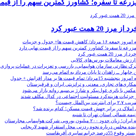
زرعه تا سفره؛ کشاورز کمترین سهم را از قیمت
20 همت عبور کرد
/ کاهش قیمت ها+ جدول و جزییات
زرعه تا سفره؛ کشاورز کمترین سهم را از قیمت نهایی دارد
 20 همت عبور کرد
رک نظارتی سازمان هواپیمایی، بازرسی و تعزیرات در عملیات پروازی 
 چابهار ــ زاهدان تا پایان مرداد به اتمام می‌رسد
/ تمام قیمت ها بر مدار افزایش + جدول
مکاری‌های تجاری، معدنی و ترانزیتی ایران و قرقیزستان
ر جزئیات هزینه‌کرد مسئولیت اجتماعی در کدال مکلف شدند
ن‌الملل چیست؟
 املاک در برابر جهش قیمت مسکن؛ کدام برنده شد؟
 نیمه شمالی استان تهران تا شنبه
۲۰۰ میلیون یورویی شرکت هواپیمایی مجارستان
ینده مجلس درباره نحوه ردزنی محل استقرار شهید لاریجانی
جرایم سایبری آفریقاست