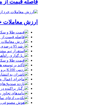
فاصله قیمت از م
ارزش معاملات خرد از مرز 
قیمت طلا و سکه امروز جمعه ۱۶ مرداد
فاصله قیمت از م
ارزش معاملات خرد از مرز
رشد 95 درصدی ارزش معاملات بورس‌های کالایی
استقرار تیم مشت
ریل‌گذاری راه‌آهن
قیمت طلا و سکه امروز پنجشنبه 15مرداد
تأکید بر توسعه ه
ردمی K100 پرو مکس با باتری غول‌پیکر و شارژ بی‌سیم روانه بازار می‌شود
ناشران به انتشا
ماجرای اعمال ضریب ۲.۷ برای اینترنت بی
بازده صندوق‌های
رگبار پراکنده در
پیامدهای تجاوز به ایران؛ زیان حدود 
تکذیب ادعای نما
هوش مصنوعی، بستر وقوع 55درصد 