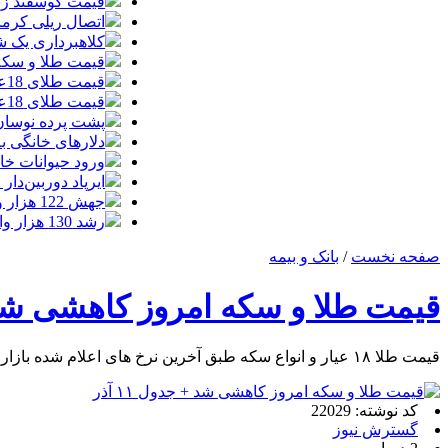
قیمت گوسفند زنده 30 درصد کاهش یافت؛ گوشت ا
اتصال ریلی کرمان
کلاهبرداری یک شرکت
قیمت طلا و سکه امروز چهارشنبه 14مر
قیمت طلای 18عیار امروز چهارشنبه 14مرداد/ افزایش قیمت + جدول
قیمت طلای 18عیار امروز 14مرداد 1405/ افزایش قیمت + جدول و جزئیات
پشت پرده نوسان ۴۴ هزار تومانی دلار در چند
دلارهای خانگی به
ورود حیوانات خا
ایرپاد دوربین‌دار اپل احتم
جهش 122 هزار واحدی شاخص بورس؛ ورود یک همت پول حقیقی در آغاز معاملات
رشد 130 هزار واحدی بورس با ورود 6 همت پول حقیقی/ صف خرید 700 نماد
صفحه نخست
/
بانک و بیمه
قیمت طلا و سکه امروز کاهشی شد + ج
قیمت طلا ۱۸ عیار و انواع سکه طبق آخرین نرخ های اعلام شده بازار به شرح زیر است. طلا در هر گرم به ۱۲ میلیون و ۲۸ هزار تومان رسید.
کد نوشته: 22029
گسترش نیوز