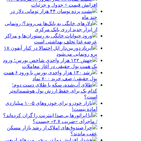
افزایش قیمت + جدول و جزئیات
پشت پرده نوسان ۴۴ هزار تومانی دلار در
چند ماه
دلارهای خانگی به بانک‌ها می‌روند؟/ رونمایی
از ابزار جدید ارزی بانک مرکزی
ورود حیوانات خانگی به رستوران‌ها و مراکز
عرضه غذا تخلف بهداشتی است
ایرپاد دوربین‌دار اپل احتمالا در کنار آیفون ۱۸
پرو رونمایی می‌شود
جهش ۱۲۲ هزار واحدی شاخص بورس؛ ورود
یک همت پول حقیقی در آغاز معاملات
رشد ۱۳۰ هزار واحدی بورس با ورود ۶ همت
پول حقیقی/ صف خرید ۷۰۰ نماد
طلای آب‌شده، سکه یا طلای دست دوم؛
کدام یک برای حفظ ارزش پول هوشمندانه‌تر
است؟
بازار خودرو برای خودروهای ۵-۱۰ میلیاردی
آماده نیست!
آیا اپراتورها بی‌صدا اینترنت را گران کرده‌اند؟
/ ماجرای «ضریب ۲.۷» چیست؟
چرا صندوق‌های املاک از رشد بازار مسکن
عقب ماندند؟
هشدار افزایش دما در برخی مرزهای اربعین