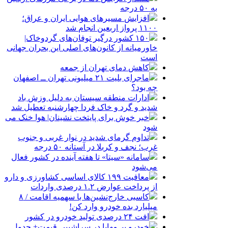
به ۵۰ درجه
افزایش مسیرهای هوایی ایران و عراق؛
۱۱۰۰ پرواز اربعین انجام شد
۱۵۰ کشور درگیر توفان‌های گردوخاک|
خاورمیانه از کانون‌های اصلی این بحران جهانی
است
کاهش دمای تهران از جمعه
ماجرای بلیت ۲۱ میلیونی تهران ــ اصفهان
چه بود؟
ادارات منطقه سیستان به دلیل وزش باد
شدید و گرد و خاک فردا چهارشنبه تعطیل شد
خبر خوش برای پایتخت نشینان| هوا خنک می
شود
تداوم گرمای شدید در نوار غربی و جنوب
غرب؛ نجف و کربلا در آستانه ۵۰ درجه
سامانه «سیتا» تا هفته آینده در کشور فعال
می‌شود
معافیت ۱۹۹ کالای اساسی کشاورزی و دارو
از پرداخت عوارض ۱.۲ درصدی واردات
کاسبی خارج‌نشین‌ها با سهمیه اقامت / ۸
میلیارد بده خودرو وارد کن!
افت ۲۴ درصدی تولید خودرو در کشور
خودرو بی‌مهابا در سراشیبی قیمت+ جدول