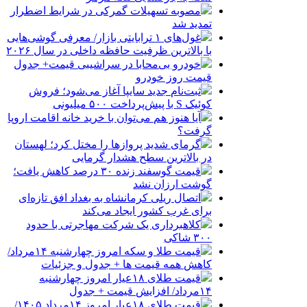
مصوبه تسهیلات گمرکی در شرایط اضطرار
تمدید شد
غول‌های ۱ ترابایتی بازار/ معرفی گوشی‌هایی
با بالاترین ظرفیت حافظه داخلی در سال ۲۰۲۶
خودرو بی‌محابا در سراشیبی قیمت+ جدول
قیمت روز خودرو
ثبت‌نام جدید سایپا آغاز می‌شود؛ فروش
کوئیک S با پیش‌پرداخت ۵۰۰ میلیونی
آیا هنوز هم می‌توان با خرید خانه اقامت اروپا
گرفت؟
گرمای شدید پروازها را مختل کرد؛ لهستان
در بالاترین سطح هشدار گرمایی
قیمت گوسفند زنده ۳۰ درصد کاهش یافت؛
گوشت ارزان نشد
اتصال ریلی کرمانشاه به بغداد افق تازه‌ای
برای غرب کشور ایجاد می‌کند
کلاهبرداری یک شرکت مهاجرتی با حدود
۳۰۰ شاکی
قیمت طلا و سکه امروز چهارشنبه ۱۴مرداد/
کاهش همه قیمت ها + جدول و جزئیات
قیمت طلای ۱۸عیار امروز چهارشنبه
۱۴مرداد/ افزایش قیمت + جدول
قیمت طلای ۱۸عیار امروز ۱۴مرداد ۱۴۰۵/