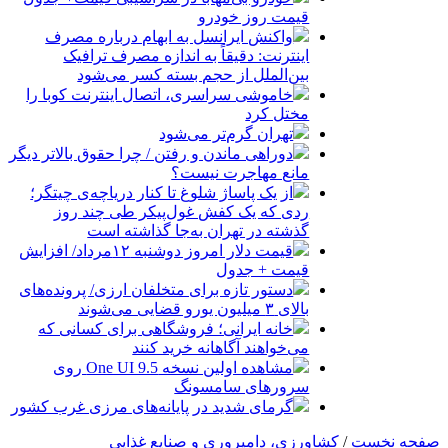
قیمت روز خودرو
واکنش ایرانسل به ابهام درباره مصرف
اینترنت: دقیقاً به اندازه مصرف ترافیک
بین‌الملل از حجم بسته کسر می‌شود
خاموشی سراسری، اتصال اینترنت کوبا را
مختل کرد
تهران گرم‌تر می‌شود
دوراهی ماندن و رفتن / چرا حقوق بالاتر دیگر
مانع مهاجرت نیست؟
از یک پاساژ شلوغ تا کنار دریاچه‌ی چیتگر؛
ردی که یک کفش غول‌پیکر طی چند روز
گذشته در تهران به‌جا گذاشته است
قیمت دلار امروز دوشنبه ۱۲مرداد/ افزایش
قیمت + جدول
دستور تازه برای متخلفان ارزی/ پرونده‌های
بالای ۳ میلیون یورو قضایی می‌شوند
خانه ایرانی؛ فروشگاهی برای کسانی که
می‌خواهند آگاهانه خرید کنند
مشاهده اولین نسخه One UI 9.5 روی
سرورهای سامسونگ
گرمای شدید در پایانه‌های مرزی غرب کشور
صفحه نخست
/
کشاورزی، دامپروری و صنایع غذایی