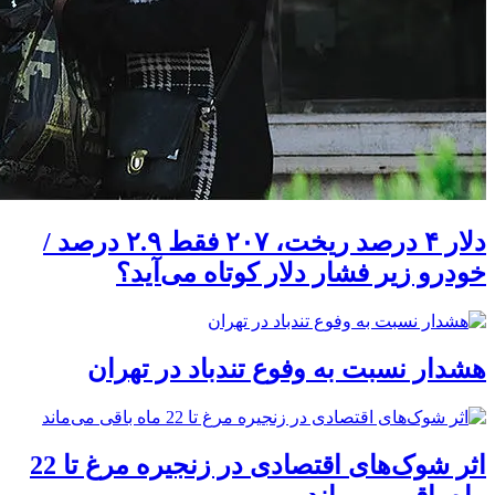
دلار ۴ درصد ریخت، ۲۰۷ فقط ۲.۹ درصد /
خودرو زیر فشار دلار کوتاه می‌آید؟
هشدار نسبت به وفوع تندباد در تهران
اثر شوک‌های اقتصادی در زنجیره مرغ تا 22