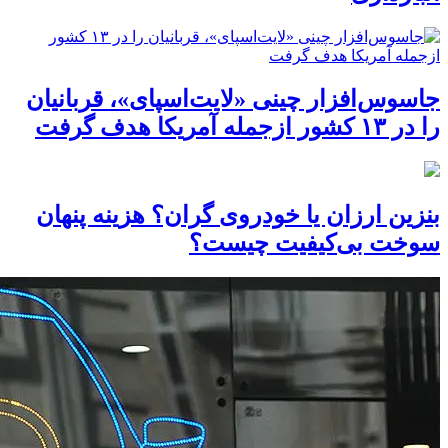
جاسوس‌افزار چینی «لایت‌اسپای»، قربانیان
را در ۱۳ کشور ازجمله آمریکا هدف گرفت
بنزین ارزان یا خودروی گران؟ هزینه پنهان
سوخت بی‌کیفیت چیست؟