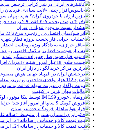
کانتینرهای ایرانی در بندر کراچی ترخیص می‌شود| تخفیف ۸۰ درصدی برای هزی
جاسوس‌افزار چینی «لایت‌اسپای»، قربانیان را در ۱۳ کشور ازجمله آمریکا هدف
بنزین ارزان یا خودروی گران؟ هزینه پنهان 
دلار ۴ درصد ریخت، ۲۰۷ فقط ۲.۹ درصد / خودرو زیر فشار دلار کوتاه می‌آید؟
هشدار نسبت به وفوع تندباد در تهران
اثر شوک‌های اقتصادی در زنجیره مرغ تا 22 ماه باقی می‌ماند
عملیات اجرایی فاز نخست پروژه قطار شهری 
«باقر خرازی» به دادگاه ویژه روحانیت احضار 
دستیار هوشمند قضایی به کمک قاضی پرونده ق
4متهم قتل حمیدرضا رجب‌زاده دستگیر شدند
قیمت طلای 18عیار امروز شنبه 17مرداد/ افزایش قیمت + جدول و جزئیات
برترین مراکز خرید لگو در بازار ایران
درخشش ایران در المپیاد جهانی هوش مصنوع
صعود 112 هزار واحدی شاخص بورس در معاملات امروز
دولت واگذاری مدیریت سهام عدالت به مردم را
مالیات پنهان بنزین بی‌کیفیت
رونمایی خودرو IM LS9 توسط نیکا موتور ، لوکس ترین شاسی بلند EREV در ایران
فروش کوییک S سایپا از امروز آغاز شد؛ جزئیات ثبت‌نام و شرایط
فرار هواپیماها از فرودگاه جده عربستان
فائو: ایران امسال بیشتر از متوسط 5 ساله غله تولید می‌کند
ثبت قیمت کالا و خدمات در سامانه 124 الزامی شد
ثبت قیمت کالا و خدمات در سامانه 124 الزامی شد