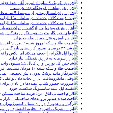
فروش کوییک S سایپا از امروز آغاز شد؛ جزئیات ثبت‌نام و شرایط
فرار هواپیماها از فرودگاه جده عربستان
فائو: ایران امسال بیشتر از متوسط 5 ساله غله تولید می‌کند
ثبت قیمت کالا و خدمات در سامانه 124 الزامی شد
ثبت قیمت کالا و خدمات در سامانه 124 الزامی شد
آغاز پیش‌فروش بلیت بازگشت زائران دهه پایا
اژه‌ای: خبرنگار متعهد، هم‌سنگر رزمندگان پش
تأیید ربایش و قتل حمیدرضا رجب‌زاده
قیمت طلا و سکه امروز شنبه 17مرداد/ افزایش همه قیمت ها + جدول و جزئیات
رشد ۲۴ درصدی صدور کارت‌های بازرگانی در گرگان
چرا اپل تلگرام را حذف می‌کند اما ایکس را نه؟
بازار سرمایه به تزریق نقدینگی نیاز ندارد
شاخص کل بورس وارد کانال 5.5 میلیون واحد شد
قیمت طلا و سکه شنبه 17 مرداد/ قیمت‌ها افزایشی
خبرنگار مانند پزشک بدون دانش تخصصی نمی‌تو
وقتی مایکروسافت اپل را نجات داد / توافقی 
ضرورت حضور شتاب ‌دهنده‌ها در آبادان برای 
نقشه اپل علیه سامسونگ شکست خورد
الزام احتمالی اتاق امن؛ هزینه ساخت مسکن چ
افت شدید صدور پروانه‌های ساختمانی؛ بازار
رگبار و رعدوبرق در راه شمال کشور؛ تهران خ
ایران؛ شریک راهبردی اتحادیه اقتصادی اوراس