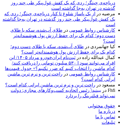
دریاچه‌ی چیتگر؛ ردی که یک کفش غول‌پیکر طی چند روز
گذشته در تهران به‌جا گذاشته است
مرضیه
در
از یک پاساژ شلوغ تا کنار دریاچه‌ی چیتگر؛ ردی که
یک کفش غول‌پیکر طی چند روز گذشته در تهران به‌جا گذاشته
است
کارشناس روابط عمومی
در
طلای آب‌شده، سکه یا طلای
دست دوم؛ کدام یک برای حفظ ارزش پول هوشمندانه‌تر
است؟
کیا جهانمردی
در
طلای آب‌شده، سکه یا طلای دست دوم؛
کدام یک برای حفظ ارزش پول هوشمندانه‌تر است؟
کمال عبدالله زاده
در
ثبت‌نام ایران‌خودرو مرداد ۱۴۰۵/ این
افراد می‌توانند سود ا ۵۳۰ میلیون تومانی را دریافت کنند/
کدام ماشین را انتخاب کنیم که ضرر نکنیم؟+ جدول قیمت‌ها
کارشناس روابط عمومی
در
راحت ترین و نرم ترین ماشین
ایرانی کدام است؟
مسعود
در
راحت ترین و نرم ترین ماشین ایرانی کدام است؟
Fhfi
در
ببینید| ٰرئیس اتحادیه کسب‌وکارهای مجازی: دولت
نمی‌تواند فیلترینگ را بردارد
حقوق محتوایی
درباره ما
تماس با ما
تبلیغات