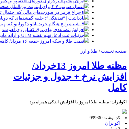
ایران پیشنهاد برگزاری دوره‌ای «اکسپو بریکس» 
اعمال ضریب ۲.۷ برای اینترنت بین‌الملل صحت دارد؟ / واکنش سازمان تنظیم مقررات
8 چراغ قرمز در صورت‌های مالی که احتمال تقلب را آشکار می‌کند
یادداشت | “نقدینگی”؛ حلقه گمشده‌ای که دوب
۷ اشتباه رایج هنگام خرید تابلو دکوراتیو که بهتر است مرتکب نشوید
افزایش تصاعدی بهای برق کشاورزی لغو شد
جزئیات ثبت ادعا، تهیه نقشه UTM و ارائه مادر سند اعلام شد
قیمت طلا و سکه امروز جمعه ۱۶ مرداد/ کاهش قیمت ها+ جدول و جزییات
صفحه نخست
/
طلا و ارز
مظنه طلا امروز 13خرداد/
افزایش نرخ + جدول و جزئیات
کامل
اکوایران: مظنه طلا امروز با افزایش اندکی همراه بود
کد نوشته: 99936
اکوایران
3 ژوئن