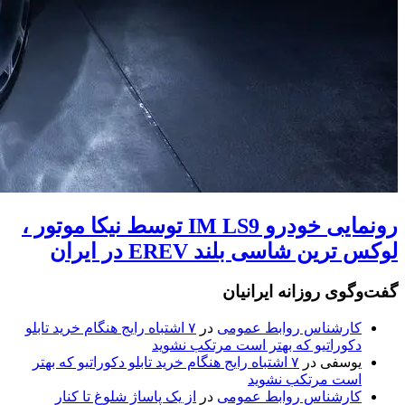
رونمایی خودرو IM LS9 توسط نیکا موتور ،
لوکس ترین شاسی بلند EREV در ایران
گفت‌وگوی روزانه ایرانیان
کارشناس روابط عمومی
در
۷ اشتباه رایج هنگام خرید تابلو
دکوراتیو که بهتر است مرتکب نشوید
یوسفی
در
۷ اشتباه رایج هنگام خرید تابلو دکوراتیو که بهتر
است مرتکب نشوید
کارشناس روابط عمومی
در
از یک پاساژ شلوغ تا کنار