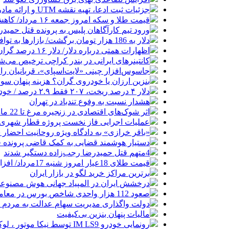
جزئیات ثبت ادعا، تهیه نقشه UTM و ارائه مادر سند اعلام شد
قیمت طلا و سکه امروز جمعه ۱۶ مرداد/ کاهش قیمت ها+ جدول و جزییات
ورود تیم کارآگاهان پلیس به پرونده قتل حمید
دلار به 186 هزار تومان برگشت/ بازارها به توافق احتمالی هرمز چه واکنشی نشان دادند؟
اظهارات همتی درباره دلار/ دلار ۱۶ درصد گران شده؛ این افزایش طبیعی است
کانتینرهای ایرانی در بندر کراچی ترخیص می‌شود| تخفیف ۸۰ درصدی برای هزی
جاسوس‌افزار چینی «لایت‌اسپای»، قربانیان را در ۱۳ کشور ازجمله آمریکا هدف
بنزین ارزان یا خودروی گران؟ هزینه پنهان 
دلار ۴ درصد ریخت، ۲۰۷ فقط ۲.۹ درصد / خودرو زیر فشار دلار کوتاه می‌آید؟
هشدار نسبت به وفوع تندباد در تهران
اثر شوک‌های اقتصادی در زنجیره مرغ تا 22 ماه باقی می‌ماند
عملیات اجرایی فاز نخست پروژه قطار شهری 
«باقر خرازی» به دادگاه ویژه روحانیت احضار 
دستیار هوشمند قضایی به کمک قاضی پرونده ق
4متهم قتل حمیدرضا رجب‌زاده دستگیر شدند
قیمت طلای 18عیار امروز شنبه 17مرداد/ افزایش قیمت + جدول و جزئیات
برترین مراکز خرید لگو در بازار ایران
درخشش ایران در المپیاد جهانی هوش مصنوع
صعود 112 هزار واحدی شاخص بورس در معاملات امروز
دولت واگذاری مدیریت سهام عدالت به مردم را
مالیات پنهان بنزین بی‌کیفیت
رونمایی خودرو IM LS9 توسط نیکا موتور ، لوکس ترین شاسی بلند EREV در ایران