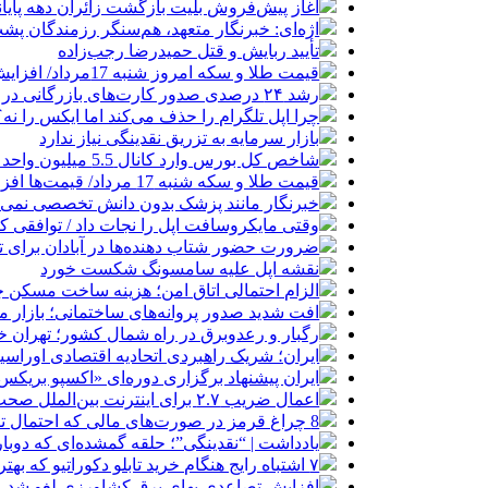
آغاز پیش‌فروش بلیت بازگشت زائران دهه پایا
اژه‌ای: خبرنگار متعهد، هم‌سنگر رزمندگان پش
تأیید ربایش و قتل حمیدرضا رجب‌زاده
قیمت طلا و سکه امروز شنبه 17مرداد/ افزایش همه قیمت ها + جدول و جزئیات
رشد ۲۴ درصدی صدور کارت‌های بازرگانی در گرگان
چرا اپل تلگرام را حذف می‌کند اما ایکس را نه؟
بازار سرمایه به تزریق نقدینگی نیاز ندارد
شاخص کل بورس وارد کانال 5.5 میلیون واحد شد
قیمت طلا و سکه شنبه 17 مرداد/ قیمت‌ها افزایشی
خبرنگار مانند پزشک بدون دانش تخصصی نمی‌تو
وقتی مایکروسافت اپل را نجات داد / توافقی 
ضرورت حضور شتاب ‌دهنده‌ها در آبادان برای 
نقشه اپل علیه سامسونگ شکست خورد
الزام احتمالی اتاق امن؛ هزینه ساخت مسکن چ
افت شدید صدور پروانه‌های ساختمانی؛ بازار
رگبار و رعدوبرق در راه شمال کشور؛ تهران خ
ایران؛ شریک راهبردی اتحادیه اقتصادی اوراس
ایران پیشنهاد برگزاری دوره‌ای «اکسپو بریکس» 
اعمال ضریب ۲.۷ برای اینترنت بین‌الملل صحت دارد؟ / واکنش سازمان تنظیم مقررات
8 چراغ قرمز در صورت‌های مالی که احتمال تقلب را آشکار می‌کند
یادداشت | “نقدینگی”؛ حلقه گمشده‌ای که دوب
۷ اشتباه رایج هنگام خرید تابلو دکوراتیو که بهتر است مرتکب نشوید
افزایش تصاعدی بهای برق کشاورزی لغو شد