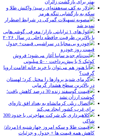
بهتر برای بازگشت زائران
دلار به کف سه‌هفته‌ای رسید/ واکنش طلا و
سکه به بازگشایی تنگه هرمز
مصوبه تسهیلات گمرکی در شرایط اضطرار
تمدید شد
غول‌های ۱ ترابایتی بازار/ معرفی گوشی‌هایی
با بالاترین ظرفیت حافظه داخلی در سال ۲۰۲۶
خودرو بی‌محابا در سراشیبی قیمت+ جدول
قیمت روز خودرو
ثبت‌نام جدید سایپا آغاز می‌شود؛ فروش
کوئیک S با پیش‌پرداخت ۵۰۰ میلیونی
آیا هنوز هم می‌توان با خرید خانه اقامت اروپا
گرفت؟
گرمای شدید پروازها را مختل کرد؛ لهستان
در بالاترین سطح هشدار گرمایی
قیمت گوسفند زنده 30 درصد کاهش یافت؛
گوشت ارزان نشد
اتصال ریلی کرمانشاه به بغداد افق تازه‌ای
برای غرب کشور ایجاد می‌کند
کلاهبرداری یک شرکت مهاجرتی با حدود 300
شاکی
قیمت طلا و سکه امروز چهارشنبه 14مرداد/
کاهش همه قیمت ها + جدول و جزئیات