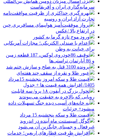
یزد، امسال میزبان دومین همایش بین‌المللی
سرمایه‌گذاری ایران و آفریقاست
بهره گیری حداکثری از ظرفیت موافقت‌نامه
تجارت آزاد ایران و روسیه
پرواز موفقیت‌آمیز هواپیمای مسافربری چین
در ارتفاع بالا /عکس
ورود موج تازه گرما به کشور
اعدام با صندلی الکتریکی؛ مجازات آمریکایی
برای خیانت به وطن
توقیف 86خودروی لوکس، 187 قطعه زمین
و 86 آپارتمان تراستی‌ها
پرونده 3100 قتل به صلح و سازش ختم شد
عبور طلا و نقره از سقف چند هفته‌ای
قیمت طلا و سکه امروز پنجشنبه 15مرداد
1405/ افزایش همه قیمت ها + جدول
تحول بزرگ در آیفون ۱۸ پرو/ سه قابلیت
رویایی که بالاخره به حقیقت می‌پیوندند
به خانه‌های آسیب دیده جنگ تسهیلات داده
میشود+ جزئیات
قیمت طلا و سکه پنجشنبه 15 مرداد
گوگل اسیستنت ماه آینده در اندروید
غیرفعال و جمینای جایگزین آن می‌شود
افزایش ظرفیت قطارهای اربعین؛ خدمات