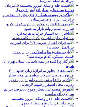
مرداد به اتمام می‌رسد
قیمت طلا و سکه امروز پنجشنبه 15مرداد/
تمام قیمت ها بر مدار افزایش + جدول
تأکید بر توسعه همکاری‌های تجاری، معدنی و
ترانزیتی ایران و قرقیزستان
ردمی K100 پرو مکس با باتری غول‌پیکر و
شارژ بی‌سیم روانه بازار می‌شود
ناشران به انتشار جزئیات هزینه‌کرد
مسئولیت اجتماعی در کدال مکلف شدند
ماجرای اعمال ضریب ۲.۷ برای اینترنت
بین‌الملل چیست؟
بازده صندوق‌های املاک در برابر جهش
قیمت مسکن؛ کدام برنده شد؟
رگبار پراکنده در نیمه شمالی استان تهران تا
شنبه
پیامدهای تجاوز به ایران؛ زیان حدود ۲۰۰
میلیون یورویی شرکت هواپیمایی مجارستان
تکذیب ادعای نماینده مجلس درباره نحوه
ردزنی محل استقرار شهید لاریجانی
هوش مصنوعی، بستر وقوع 55درصد جرایم
سایبری آفریقاست
قیمت طلا، دلار و سکه امروز پنجشنبه
15مرداد/ افزایش قیمت ها + جدول