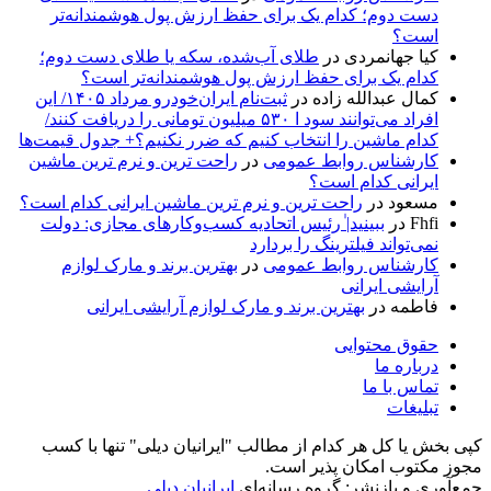
دست دوم؛ کدام یک برای حفظ ارزش پول هوشمندانه‌تر
است؟
کیا جهانمردی
در
طلای آب‌شده، سکه یا طلای دست دوم؛
کدام یک برای حفظ ارزش پول هوشمندانه‌تر است؟
کمال عبدالله زاده
در
ثبت‌نام ایران‌خودرو مرداد ۱۴۰۵/ این
افراد می‌توانند سود ا ۵۳۰ میلیون تومانی را دریافت کنند/
کدام ماشین را انتخاب کنیم که ضرر نکنیم؟+ جدول قیمت‌ها
کارشناس روابط عمومی
در
راحت ترین و نرم ترین ماشین
ایرانی کدام است؟
مسعود
در
راحت ترین و نرم ترین ماشین ایرانی کدام است؟
Fhfi
در
ببینید| ٰرئیس اتحادیه کسب‌وکارهای مجازی: دولت
نمی‌تواند فیلترینگ را بردارد
کارشناس روابط عمومی
در
بهترین برند و مارک لوازم
آرایشی ایرانی
فاطمه
در
بهترین برند و مارک لوازم آرایشی ایرانی
حقوق محتوایی
درباره ما
تماس با ما
تبلیغات
کپی بخش یا کل هر کدام از مطالب "ایرانیان دیلی" تنها با کسب
مجوز مکتوب امکان پذیر است.
جمع‌آوری و بازنشر: گروه رسانه‌ای
ایرانیان دیلی