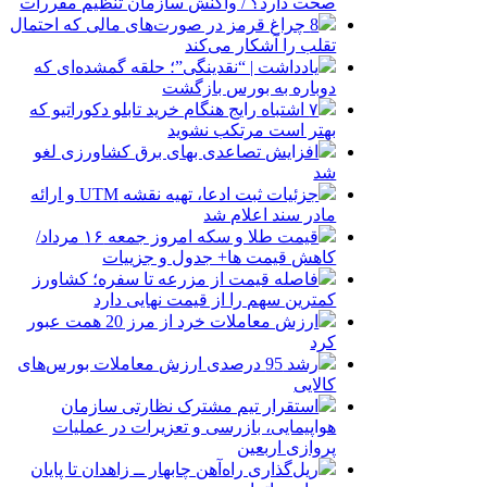
صحت دارد؟ / واکنش سازمان تنظیم مقررات
8 چراغ قرمز در صورت‌های مالی که احتمال
تقلب را آشکار می‌کند
یادداشت | “نقدینگی”؛ حلقه گمشده‌ای که
دوباره به بورس بازگشت
۷ اشتباه رایج هنگام خرید تابلو دکوراتیو که
بهتر است مرتکب نشوید
افزایش تصاعدی بهای برق کشاورزی لغو
شد
جزئیات ثبت ادعا، تهیه نقشه UTM و ارائه
مادر سند اعلام شد
قیمت طلا و سکه امروز جمعه ۱۶ مرداد/
کاهش قیمت ها+ جدول و جزییات
فاصله قیمت از مزرعه تا سفره؛ کشاورز
کمترین سهم را از قیمت نهایی دارد
ارزش معاملات خرد از مرز 20 همت عبور
کرد
رشد 95 درصدی ارزش معاملات بورس‌های
کالایی
استقرار تیم مشترک نظارتی سازمان
هواپیمایی، بازرسی و تعزیرات در عملیات
پروازی اربعین
ریل‌گذاری راه‌آهن چابهار ــ زاهدان تا پایان