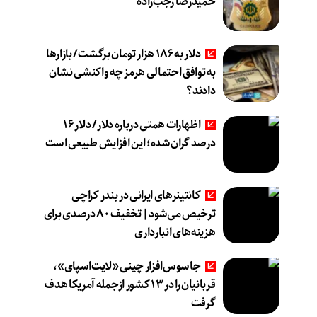
حمیدرضا رجب‌زاده
دلار به 186 هزار تومان برگشت/ بازارها
به توافق احتمالی هرمز چه واکنشی نشان
دادند؟
اظهارات همتی درباره دلار/ دلار ۱۶
درصد گران شده؛ این افزایش طبیعی است
کانتینرهای ایرانی در بندر کراچی
ترخیص می‌شود| تخفیف ۸۰ درصدی برای
هزینه‌های انبارداری
جاسوس‌افزار چینی «لایت‌اسپای»،
قربانیان را در ۱۳ کشور ازجمله آمریکا هدف
گرفت