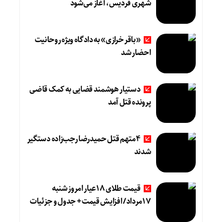
شهری فردیس، آغاز می‌شود
«باقر خرازی» به دادگاه ویژه روحانیت
احضار شد
دستیار هوشمند قضایی به کمک قاضی
پرونده قتل آمد
4متهم قتل حمیدرضا رجب‌زاده دستگیر
شدند
قیمت طلای 18عیار امروز شنبه
17مرداد/ افزایش قیمت + جدول و جزئیات