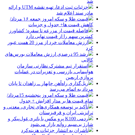
شد
جزئیات ثبت ادعا، تهیه نقشه UTM و ارائه
مادر سند اعلام شد
قیمت طلا و سکه امروز جمعه ۱۶ مرداد/
کاهش قیمت ها+ جدول و جزییات
فاصله قیمت از مزرعه تا سفره؛ کشاورز
کمترین سهم را از قیمت نهایی دارد
ارزش معاملات خرد از مرز 20 همت عبور
کرد
رشد 95 درصدی ارزش معاملات بورس‌های
کالایی
استقرار تیم مشترک نظارتی سازمان
هواپیمایی، بازرسی و تعزیرات در عملیات
پروازی اربعین
ریل‌گذاری راه‌آهن چابهار ــ زاهدان تا پایان
مرداد به اتمام می‌رسد
قیمت طلا و سکه امروز پنجشنبه 15مرداد/
تمام قیمت ها بر مدار افزایش + جدول
تأکید بر توسعه همکاری‌های تجاری، معدنی و
ترانزیتی ایران و قرقیزستان
ردمی K100 پرو مکس با باتری غول‌پیکر و
شارژ بی‌سیم روانه بازار می‌شود
ناشران به انتشار جزئیات هزینه‌کرد