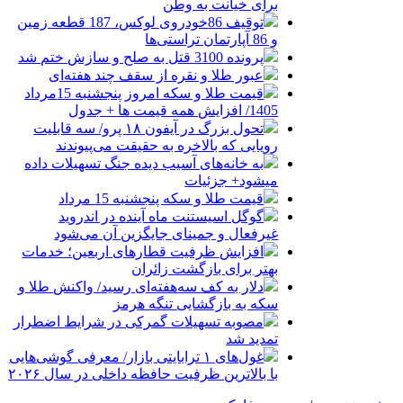
برای خیانت به وطن
توقیف 86خودروی لوکس، 187 قطعه زمین
و 86 آپارتمان تراستی‌ها
پرونده 3100 قتل به صلح و سازش ختم شد
عبور طلا و نقره از سقف چند هفته‌ای
قیمت طلا و سکه امروز پنجشنبه 15مرداد
1405/ افزایش همه قیمت ها + جدول
تحول بزرگ در آیفون ۱۸ پرو/ سه قابلیت
رویایی که بالاخره به حقیقت می‌پیوندند
به خانه‌های آسیب دیده جنگ تسهیلات داده
میشود+ جزئیات
قیمت طلا و سکه پنجشنبه 15 مرداد
گوگل اسیستنت ماه آینده در اندروید
غیرفعال و جمینای جایگزین آن می‌شود
افزایش ظرفیت قطارهای اربعین؛ خدمات
بهتر برای بازگشت زائران
دلار به کف سه‌هفته‌ای رسید/ واکنش طلا و
سکه به بازگشایی تنگه هرمز
مصوبه تسهیلات گمرکی در شرایط اضطرار
تمدید شد
غول‌های ۱ ترابایتی بازار/ معرفی گوشی‌هایی
با بالاترین ظرفیت حافظه داخلی در سال ۲۰۲۶