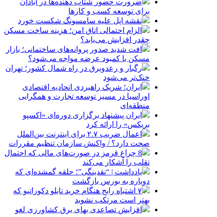
ضرورت حضور شتاب ‌دهنده‌ها در آبادان
برای توسعه کسب‌ و کارها
نقشه اپل علیه سامسونگ شکست خورد
الزام احتمالی اتاق امن؛ هزینه ساخت مسکن
چقدر افزایش می‌یابد؟
افت شدید صدور پروانه‌های ساختمانی؛ بازار
مسکن با کمبود عرضه مواجه می‌شود؟
رگبار و رعدوبرق در راه شمال کشور؛ تهران
خنک‌تر می‌شود
ایران؛ شریک راهبردی اتحادیه اقتصادی
اوراسیا در مسیر توسعه تجارت و همگرایی
منطقه‌ای
ایران پیشنهاد برگزاری دوره‌ای «اکسپو
بریکس» را ارائه کرد
اعمال ضریب ۲.۷ برای اینترنت بین‌الملل
صحت دارد؟ / واکنش سازمان تنظیم مقررات
8 چراغ قرمز در صورت‌های مالی که احتمال
تقلب را آشکار می‌کند
یادداشت | “نقدینگی”؛ حلقه گمشده‌ای که
دوباره به بورس بازگشت
۷ اشتباه رایج هنگام خرید تابلو دکوراتیو که
بهتر است مرتکب نشوید
افزایش تصاعدی بهای برق کشاورزی لغو