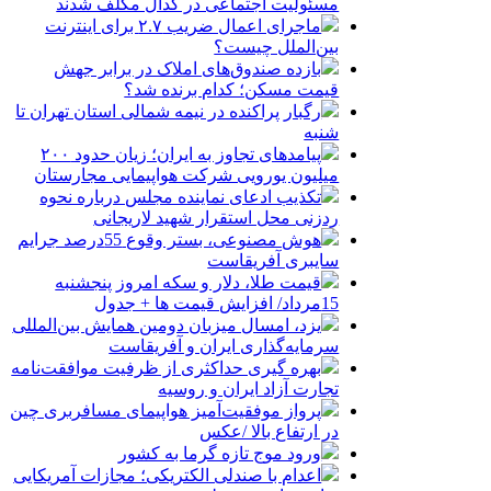
مسئولیت اجتماعی در کدال مکلف شدند
ماجرای اعمال ضریب ۲.۷ برای اینترنت
بین‌الملل چیست؟
بازده صندوق‌های املاک در برابر جهش
قیمت مسکن؛ کدام برنده شد؟
رگبار پراکنده در نیمه شمالی استان تهران تا
شنبه
پیامدهای تجاوز به ایران؛ زیان حدود ۲۰۰
میلیون یورویی شرکت هواپیمایی مجارستان
تکذیب ادعای نماینده مجلس درباره نحوه
ردزنی محل استقرار شهید لاریجانی
هوش مصنوعی، بستر وقوع 55درصد جرایم
سایبری آفریقاست
قیمت طلا، دلار و سکه امروز پنجشنبه
15مرداد/ افزایش قیمت ها + جدول
یزد، امسال میزبان دومین همایش بین‌المللی
سرمایه‌گذاری ایران و آفریقاست
بهره گیری حداکثری از ظرفیت موافقت‌نامه
تجارت آزاد ایران و روسیه
پرواز موفقیت‌آمیز هواپیمای مسافربری چین
در ارتفاع بالا /عکس
ورود موج تازه گرما به کشور
اعدام با صندلی الکتریکی؛ مجازات آمریکایی