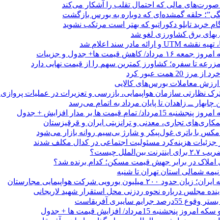
نگی”؛ حلقه گمشده‌ای که دوباره به بورس بازگشت
بهای برق کشاورزی لغو شد
 ارائه مادر سند اعلام شد
/ کاهش قیمت ها+ جدول و جزییات
زرعه تا سفره؛ کشاورز کمترین سهم را از قیمت نهایی دارد
 20 همت عبور کرد
رک نظارتی سازمان هواپیمایی، بازرسی و تعزیرات در عملیات پروازی 
 چابهار ــ زاهدان تا پایان مرداد به اتمام می‌رسد
/ تمام قیمت ها بر مدار افزایش + جدول
مکاری‌های تجاری، معدنی و ترانزیتی ایران و قرقیزستان
ر جزئیات هزینه‌کرد مسئولیت اجتماعی در کدال مکلف شدند
ن‌الملل چیست؟
 املاک در برابر جهش قیمت مسکن؛ کدام برنده شد؟
 نیمه شمالی استان تهران تا شنبه
۲۰۰ میلیون یورویی شرکت هواپیمایی مجارستان
ینده مجلس درباره نحوه ردزنی محل استقرار شهید لاریجانی
جرایم سایبری آفریقاست
نجشنبه 15مرداد/ افزایش قیمت ها + جدول