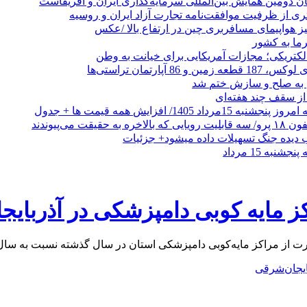
ان دومین همایش بین‌المللی سرمایه‌گذاری ایران و آفریقاست
ری از ظرفیت موافقت‌نامه تجارت آزاد ایران و روسیه
یز هواپیمای مسافربری چین در ارتفاع بالا /عکس
رما به کشور
الکتریکی؛ مجازات آمریکایی برای خیانت به وطن
 از سقف چند هفته‌ای
اد 1405/ افزایش همه قیمت ها + جدول
حقیقت می‌پیوندند
ب دیده جنگ تسهیلات داده میشود+ جزئیات
نبه 15 مرداد
کز مایه‌کوبی دامپزشکی استان در سال گذشته نسبت به سال قبل از آن ۱۵ درصد ا