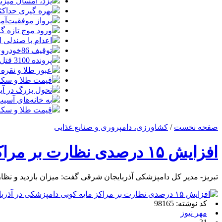
یزد، امسال میزب
بهره گیری حداکث
پرواز موفقیت‌آم
ورود موج تازه گ
اعدام با صندلی 
توقیف 86خودروی لوکس، 187 قطعه زمین و 86 آپارتمان تراستی‌ها
پرونده 3100 قتل به صلح و سازش ختم شد
عبور طلا و نقره
قیمت طلا و سکه امروز پنجشنبه 15مرد
تحول بزرگ در آیفون ۱۸ پرو/ سه قابلیت رویایی که بالاخره به 
به خانه‌های آسی
قیمت طلا و سکه پنجش
صفحه نخست
/
کشاورزی، دامپروری و صنایع غذایی
افزایش ۱۵ درصدی نظارت بر مراکز مایه کوبی دامپزشکی در آذربایجان‌شرقی
تبریز- مدیر کل دامپزشکی آذربایجان شرقی گفت: میزان بازدید و نظارت از مرا
کد نوشته: 98165
مهر نیوز