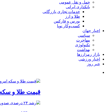
حمل و نقل عمومی
بانکداری ایرانی
خدمات تجاری بازرگانی
طلا و ارز
بورس و فارکس
کسب‌وکار نوپا
اخبار جهان
سیاسی
مهاجرت
تکنولوژی
بهداشت
بازار رمزارزها
اخبار ورزشی
خبر روز
قیمت طلا و سکه امروز شنبه 17مرداد/ افزا