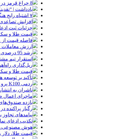
8 چراغ قرمز در صورت‌های مالی که احتمال تقلب را آشکار می‌کند
یادداشت | “نقدی
۷ اشتباه رایج هنگام خرید تابلو دکوراتیو که بهتر است مرتکب نشوید
افزایش تصاعدی 
جزئیات ثبت ادعا، تهیه نقشه UTM و
قیمت طلا و سکه امروز جمعه ۱۶ مرداد
فاصله قیمت از م
ارزش معاملات خرد از مرز
رشد 95 درصدی ارزش معاملات بورس‌های کالایی
استقرار تیم مشت
ریل‌گذاری راه‌آهن
قیمت طلا و سکه امروز پنجشنبه 15مرداد
تأکید بر توسعه ه
ردمی K100 پرو مکس با باتری غول‌پیکر و شارژ بی‌سیم روانه بازار می‌شود
ناشران به انتشا
ماجرای اعمال ضریب ۲.۷ برای اینترنت بی
بازده صندوق‌های
رگبار پراکنده در
پیامدهای تجاوز به ایران؛ زیان حدود 
تکذیب ادعای نما
هوش مصنوعی، بستر وقوع 55درصد 
قیمت طلا، دلار و سکه امروز پ