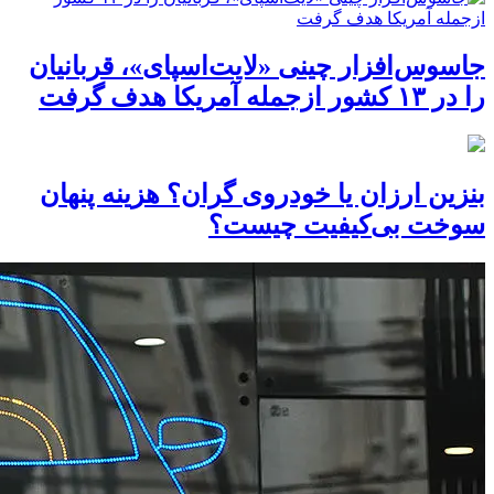
جاسوس‌افزار چینی «لایت‌اسپای»، قربانیان
را در ۱۳ کشور ازجمله آمریکا هدف گرفت
بنزین ارزان یا خودروی گران؟ هزینه پنهان
سوخت بی‌کیفیت چیست؟