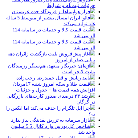
جزئیات ثبت‌نام و شرایط
فرار هواپیماها از فرودگاه جده عربستان
فائو: ایران امسال بیشتر از متوسط 5 ساله
غله تولید می‌کند
ثبت قیمت کالا و خدمات در سامانه 124
الزامی شد
ثبت قیمت کالا و خدمات در سامانه 124
الزامی شد
آغاز پیش‌فروش بلیت بازگشت زائران دهه
پایانی صفر از امروز
اژه‌ای: خبرنگار متعهد، هم‌سنگر رزمندگان
پشت لانچر است
تأیید ربایش و قتل حمیدرضا رجب‌زاده
قیمت طلا و سکه امروز شنبه 17مرداد/
افزایش همه قیمت ها + جدول و جزئیات
رشد ۲۴ درصدی صدور کارت‌های بازرگانی
در گرگان
چرا اپل تلگرام را حذف می‌کند اما ایکس را
نه؟
بازار سرمایه به تزریق نقدینگی نیاز ندارد
شاخص کل بورس وارد کانال 5.5 میلیون
واحد شد