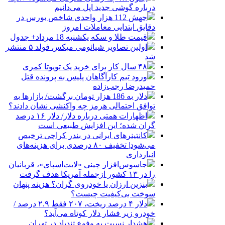
درباره گوشی جدید اپل می‌دانیم
جهش 112 هزار واحدی شاخص بورس در
دقایق ابتدایی معاملات امروز
قیمت طلا و سکه یکشنبه 18 مرداد+ جدول
اولین تصاویر شیائومی میکس فولد ۵ منتشر
شد
۴۸ سال کار برای خرید یک تویوتا کمری
ورود تیم کارآگاهان پلیس به پرونده قتل
حمیدرضا رجب‌زاده
دلار به 186 هزار تومان برگشت/ بازارها به
توافق احتمالی هرمز چه واکنشی نشان دادند؟
اظهارات همتی درباره دلار/ دلار ۱۶ درصد
گران شده؛ این افزایش طبیعی است
کانتینرهای ایرانی در بندر کراچی ترخیص
می‌شود| تخفیف ۸۰ درصدی برای هزینه‌های
انبارداری
جاسوس‌افزار چینی «لایت‌اسپای»، قربانیان
را در ۱۳ کشور ازجمله آمریکا هدف گرفت
بنزین ارزان یا خودروی گران؟ هزینه پنهان
سوخت بی‌کیفیت چیست؟
دلار ۴ درصد ریخت، ۲۰۷ فقط ۲.۹ درصد /
خودرو زیر فشار دلار کوتاه می‌آید؟
هشدار نسبت به وفوع تندباد در تهران