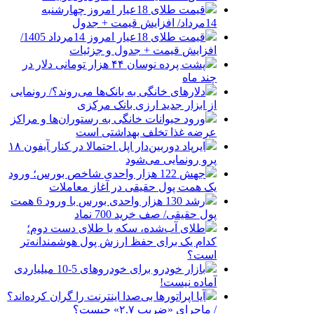
قیمت طلای 18عیار امروز چهارشنبه
14مرداد/ افزایش قیمت + جدول
قیمت طلای 18عیار امروز 14مرداد 1405/
افزایش قیمت + جدول و جزئیات
پشت پرده نوسان ۴۴ هزار تومانی دلار در
چند ماه
دلارهای خانگی به بانک‌ها می‌روند؟/ رونمایی
از ابزار جدید ارزی بانک مرکزی
ورود حیوانات خانگی به رستوران‌ها و مراکز
عرضه غذا تخلف بهداشتی است
ایرپاد دوربین‌دار اپل احتمالا در کنار آیفون ۱۸
پرو رونمایی می‌شود
جهش 122 هزار واحدی شاخص بورس؛ ورود
یک همت پول حقیقی در آغاز معاملات
رشد 130 هزار واحدی بورس با ورود 6 همت
پول حقیقی/ صف خرید 700 نماد
طلای آب‌شده، سکه یا طلای دست دوم؛
کدام یک برای حفظ ارزش پول هوشمندانه‌تر
است؟
بازار خودرو برای خودروهای 5-10 میلیاردی
آماده نیست!
آیا اپراتورها بی‌صدا اینترنت را گران کرده‌اند؟
/ ماجرای «ضریب ۲.۷» چیست؟