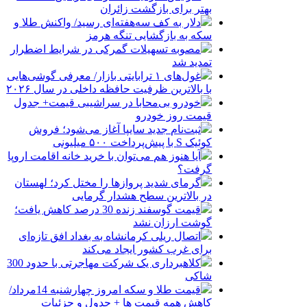
بهتر برای بازگشت زائران
دلار به کف سه‌هفته‌ای رسید/ واکنش طلا و
سکه به بازگشایی تنگه هرمز
مصوبه تسهیلات گمرکی در شرایط اضطرار
تمدید شد
غول‌های ۱ ترابایتی بازار/ معرفی گوشی‌هایی
با بالاترین ظرفیت حافظه داخلی در سال ۲۰۲۶
خودرو بی‌محابا در سراشیبی قیمت+ جدول
قیمت روز خودرو
ثبت‌نام جدید سایپا آغاز می‌شود؛ فروش
کوئیک S با پیش‌پرداخت ۵۰۰ میلیونی
آیا هنوز هم می‌توان با خرید خانه اقامت اروپا
گرفت؟
گرمای شدید پروازها را مختل کرد؛ لهستان
در بالاترین سطح هشدار گرمایی
قیمت گوسفند زنده 30 درصد کاهش یافت؛
گوشت ارزان نشد
اتصال ریلی کرمانشاه به بغداد افق تازه‌ای
برای غرب کشور ایجاد می‌کند
کلاهبرداری یک شرکت مهاجرتی با حدود 300
شاکی
قیمت طلا و سکه امروز چهارشنبه 14مرداد/
کاهش همه قیمت ها + جدول و جزئیات