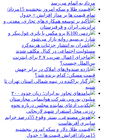
مرداد به اتمام می‌رسد
قیمت طلا و سکه امروز پنجشنبه 15مرداد/
تمام قیمت ها بر مدار افزایش + جدول
تأکید بر توسعه همکاری‌های تجاری، معدنی و
ترانزیتی ایران و قرقیزستان
ردمی K100 پرو مکس با باتری غول‌پیکر و
شارژ بی‌سیم روانه بازار می‌شود
ناشران به انتشار جزئیات هزینه‌کرد
مسئولیت اجتماعی در کدال مکلف شدند
ماجرای اعمال ضریب ۲.۷ برای اینترنت
بین‌الملل چیست؟
بازده صندوق‌های املاک در برابر جهش
قیمت مسکن؛ کدام برنده شد؟
رگبار پراکنده در نیمه شمالی استان تهران تا
شنبه
پیامدهای تجاوز به ایران؛ زیان حدود ۲۰۰
میلیون یورویی شرکت هواپیمایی مجارستان
تکذیب ادعای نماینده مجلس درباره نحوه
ردزنی محل استقرار شهید لاریجانی
هوش مصنوعی، بستر وقوع 55درصد جرایم
سایبری آفریقاست
قیمت طلا، دلار و سکه امروز پنجشنبه
15مرداد/ افزایش قیمت ها + جدول