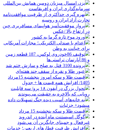
یزد، امسال میزبان دومین همایش بین‌المللی
سرمایه‌گذاری ایران و آفریقاست
بهره گیری حداکثری از ظرفیت موافقت‌نامه
تجارت آزاد ایران و روسیه
پرواز موفقیت‌آمیز هواپیمای مسافربری چین
در ارتفاع بالا /عکس
ورود موج تازه گرما به کشور
اعدام با صندلی الکتریکی؛ مجازات آمریکایی
برای خیانت به وطن
توقیف 86خودروی لوکس، 187 قطعه زمین
و 86 آپارتمان تراستی‌ها
پرونده 3100 قتل به صلح و سازش ختم شد
عبور طلا و نقره از سقف چند هفته‌ای
قیمت طلا و سکه امروز پنجشنبه 15مرداد
1405/ افزایش همه قیمت ها + جدول
تحول بزرگ در آیفون ۱۸ پرو/ سه قابلیت
رویایی که بالاخره به حقیقت می‌پیوندند
به خانه‌های آسیب دیده جنگ تسهیلات داده
میشود+ جزئیات
قیمت طلا و سکه پنجشنبه 15 مرداد
گوگل اسیستنت ماه آینده در اندروید
غیرفعال و جمینای جایگزین آن می‌شود
افزایش ظرفیت قطارهای اربعین؛ خدمات