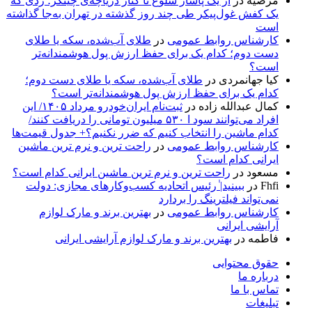
مرضیه
در
از یک پاساژ شلوغ تا کنار دریاچه‌ی چیتگر؛ ردی که
یک کفش غول‌پیکر طی چند روز گذشته در تهران به‌جا گذاشته
است
کارشناس روابط عمومی
در
طلای آب‌شده، سکه یا طلای
دست دوم؛ کدام یک برای حفظ ارزش پول هوشمندانه‌تر
است؟
کیا جهانمردی
در
طلای آب‌شده، سکه یا طلای دست دوم؛
کدام یک برای حفظ ارزش پول هوشمندانه‌تر است؟
کمال عبدالله زاده
در
ثبت‌نام ایران‌خودرو مرداد ۱۴۰۵/ این
افراد می‌توانند سود ا ۵۳۰ میلیون تومانی را دریافت کنند/
کدام ماشین را انتخاب کنیم که ضرر نکنیم؟+ جدول قیمت‌ها
کارشناس روابط عمومی
در
راحت ترین و نرم ترین ماشین
ایرانی کدام است؟
مسعود
در
راحت ترین و نرم ترین ماشین ایرانی کدام است؟
Fhfi
در
ببینید| ٰرئیس اتحادیه کسب‌وکارهای مجازی: دولت
نمی‌تواند فیلترینگ را بردارد
کارشناس روابط عمومی
در
بهترین برند و مارک لوازم
آرایشی ایرانی
فاطمه
در
بهترین برند و مارک لوازم آرایشی ایرانی
حقوق محتوایی
درباره ما
تماس با ما
تبلیغات