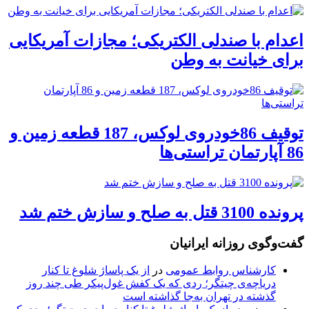
اعدام با صندلی الکتریکی؛ مجازات آمریکایی
برای خیانت به وطن
توقیف 86خودروی لوکس، 187 قطعه زمین و
86 آپارتمان تراستی‌ها
پرونده 3100 قتل به صلح و سازش ختم شد
گفت‌وگوی روزانه ایرانیان
کارشناس روابط عمومی
در
از یک پاساژ شلوغ تا کنار
دریاچه‌ی چیتگر؛ ردی که یک کفش غول‌پیکر طی چند روز
گذشته در تهران به‌جا گذاشته است