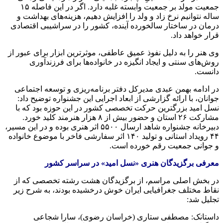
جمعیت مولد بر جمعیت وابسته غلبه دارد. اگر در این فاصله ۱۵
ساله نتوانیم نرخ زاد و ولد را افزایش دهیم، هزینه‌های بهداشت و
درمان در ساختار سالخورده آینده، کشور را در سراشیبی اقتصادی
قرار خواهد داد.
وی هنر را به دلیل نفوذ عمیق عاطفی، موثرترین ابزار برای عبور از
روش‌های سنتی و ایجاد انگیزه در خانواده‌ها برای فرزندآوری
دانست.
در ادامه بهمن عبدی مدیرکل دفتر برنامه‌ریزی و توسعه اجتماعی
جوانان، با ارائه گزارشی از ابعاد اجرایی این جشنواره توضیح داد:
نسل امید بزرگترین حرکت تخصصی کشور در این حوزه بود که با
مشارکت ۲۶ استان و حضور بیش از ۸ هزار هنرمند کلید خورد.
دبیرخانه جشنواره شاهد ارسال ۵۵۰۰ اثر هنری بوده و در این مسیر،
۴۴ رویداد استانی و تولید ۱۴۰ اثر سفارشی فاخر با موضوع خانواده
و جوانی جمعیت رقم خورده است.
معرفی برگزیدگان هنری «نسل امید» در سراسر کشور
در بخش اصلی مراسم، از برگزیدگان هشت رشته تخصصی که از
نقاط مختلف جغرافیایی ایران خوش درخشیده بودند، به شرح زیر
تجلیل شد:
داستانک: مصطفی ستاری (خراسان رضوی)، سارا شجاعی