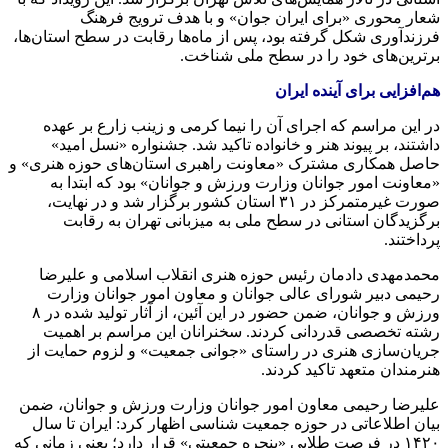
شعار محوری «برای ایران جوان» و با هدف ترویج فرهنگ
فرزندآوری شکل گرفته بود، پس از ماه‌ها رقابت در سطح استان‌ها،
برترین‌های خود را در سطح ملی شناخت.
هم‌افزایی برای آینده ایران
در این مراسم که اجرای آن را نیما کرمی و زینب زارع بر عهده
داشتند، بر پیوند هنر و خانواده تاکید شد. جشنواره «نسل امید»
حاصل همکاری مشترک «معاونت راهبری استان‌های حوزه هنری» و
«معاونت امور جوانان وزارت ورزش و جوانان» بود که ابتدا به
صورت غیرمتمرکز در ۳۱ استان کشور برگزار شد و در نهایت،
برگزیدگان استانی در سطح ملی به میزبانی تهران به رقابت
پرداختند.
محمدمهدی دادمان رئیس حوزه هنری انقلاب اسلامی و علیرضا
رحیمی دبیر شورای عالی جوانان و معاون امور جوانان وزارت
ورزش و جوانان، ضمن حضور در این آئین، از آثار تولید شده در ۸
رشته تخصصی قدردانی کردند. سخنرانان این مراسم بر اهمیت
جریان‌سازی هنری در راستای «جوانی جمعیت» و لزوم حمایت از
هنرمندان متعهد تاکید کردند.
علیرضا رحیمی معاون امور جوانان وزارت ورزش و جوانان، ضمن
بیان اطلاعاتی در حوزه جمعیت شناسی اظهار کرد: ایران تا سال
۱۴۲۰ در فرصت طلاییِ «پنجره جمعیتی» قرار دارد؛ یعنی زمانی که