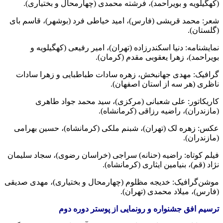
(کهگیلویه و بویراحمد)، فرشته محمدی (چهارمحال و بختیاری).
شعر: محمد قریشی (فارس)، امید خیاطی فرد (بوشهر)، قاسم بای
(گلستان).
نمایشنامه: دنیا اسکندرزاده (تهران)، امیر رفیعی (کهگیلویه و
بویراحمد)، زهرا یعقوبی مقدم (کرمان).
گرافیک: مهدی جهانبخش، زهره سادات طباطبایی و زهرا سادات
ناظری (هر سه از استان اصفهان).
کاریکاتور: علی شعبانی (مرکزی)، سید محمد جواد طاهری
(مازندران)، راضیه رزاقی (کرمانشاه).
عکس: زهره لک (تهران)، شبنم ملکی (کرمانشاه)، حسین بهرامی
(مازندران).
فیلم کوتاه: راضیه (حنانه) سراجی (خراسان رضوی)، سجاد سلیمان
نژاد (قم)، بنیامین ایثاری (کرمانشاه).
موشن‌گرافیک: خدیجه مظلوم (چهارمحال و بختیاری)، مهدی صدیقی
(فارس)، میلاد محمدی (تهران).
ترسیم افق جشنواره و رونمایی از پوستر دوره دوم