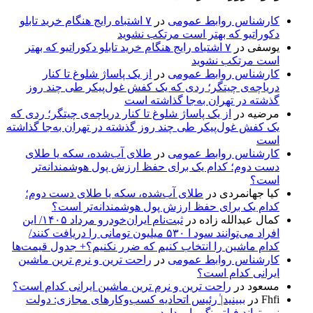
کارشناس روابط عمومی
در
۷ اشتباه رایج هنگام خرید تابلو
دکوراتیو که بهتر است مرتکب نشوید
یوسفی
در
۷ اشتباه رایج هنگام خرید تابلو دکوراتیو که بهتر
است مرتکب نشوید
کارشناس روابط عمومی
در
از یک پاساژ شلوغ تا کنار
دریاچه‌ی چیتگر؛ ردی که یک کفش غول‌پیکر طی چند روز
گذشته در تهران به‌جا گذاشته است
مرضیه
در
از یک پاساژ شلوغ تا کنار دریاچه‌ی چیتگر؛ ردی که
یک کفش غول‌پیکر طی چند روز گذشته در تهران به‌جا گذاشته
است
کارشناس روابط عمومی
در
طلای آب‌شده، سکه یا طلای
دست دوم؛ کدام یک برای حفظ ارزش پول هوشمندانه‌تر
است؟
کیا جهانمردی
در
طلای آب‌شده، سکه یا طلای دست دوم؛
کدام یک برای حفظ ارزش پول هوشمندانه‌تر است؟
کمال عبدالله زاده
در
ثبت‌نام ایران‌خودرو مرداد ۱۴۰۵/ این
افراد می‌توانند سود ا ۵۳۰ میلیون تومانی را دریافت کنند/
کدام ماشین را انتخاب کنیم که ضرر نکنیم؟+ جدول قیمت‌ها
کارشناس روابط عمومی
در
راحت ترین و نرم ترین ماشین
ایرانی کدام است؟
مسعود
در
راحت ترین و نرم ترین ماشین ایرانی کدام است؟
Fhfi
در
ببینید| ٰرئیس اتحادیه کسب‌وکارهای مجازی: دولت
نمی‌تواند فیلترینگ را بردارد