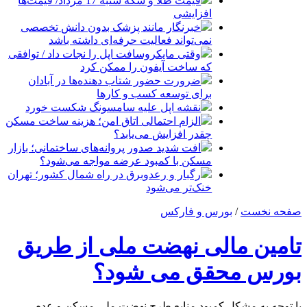
قیمت طلا و سکه شنبه 17 مرداد/ قیمت‌ها
افزایشی
خبرنگار مانند پزشک بدون دانش تخصصی
نمی‌تواند فعالیت حرفه‌ای داشته باشد
وقتی مایکروسافت اپل را نجات داد / توافقی
که ساخت آیفون را ممکن کرد
ضرورت حضور شتاب ‌دهنده‌ها در آبادان
برای توسعه کسب‌ و کارها
نقشه اپل علیه سامسونگ شکست خورد
الزام احتمالی اتاق امن؛ هزینه ساخت مسکن
چقدر افزایش می‌یابد؟
افت شدید صدور پروانه‌های ساختمانی؛ بازار
مسکن با کمبود عرضه مواجه می‌شود؟
رگبار و رعدوبرق در راه شمال کشور؛ تهران
خنک‌تر می‌شود
صفحه نخست
/
بورس و فارکس
تامین مالی نهضت ملی از طریق
بورس محقق می شود؟
با توجه به مشکل کمبود منابع طرح نهضت ملی مسکن و عدم