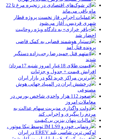
اثر شوک‌های اقتصادی در زنجیره مرغ تا 22
ماه باقی می‌ماند
عملیات اجرایی فاز نخست پروژه قطار
شهری فردیس، آغاز می‌شود
«باقر خرازی» به دادگاه ویژه روحانیت
احضار شد
دستیار هوشمند قضایی به کمک قاضی
پرونده قتل آمد
4متهم قتل حمیدرضا رجب‌زاده دستگیر
شدند
قیمت طلای 18عیار امروز شنبه 17مرداد/
افزایش قیمت + جدول و جزئیات
برترین مراکز خرید لگو در بازار ایران
درخشش ایران در المپیاد جهانی هوش
مصنوعی
صعود 112 هزار واحدی شاخص بورس در
معاملات امروز
دولت واگذاری مدیریت سهام عدالت به
مردم را پیگیری و اجرایی کند
مالیات پنهان بنزین بی‌کیفیت
رونمایی خودرو IM LS9 توسط نیکا موتور ،
لوکس ترین شاسی بلند EREV در ایران
فروش کوییک S سایپا از امروز آغاز شد؛