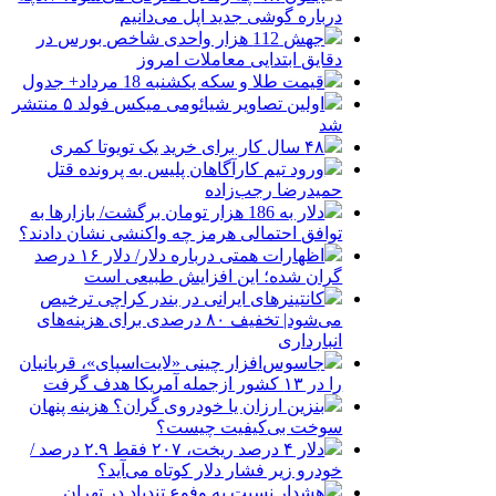
درباره گوشی جدید اپل می‌دانیم
جهش 112 هزار واحدی شاخص بورس در
دقایق ابتدایی معاملات امروز
قیمت طلا و سکه یکشنبه 18 مرداد+ جدول
اولین تصاویر شیائومی میکس فولد ۵ منتشر
شد
۴۸ سال کار برای خرید یک تویوتا کمری
ورود تیم کارآگاهان پلیس به پرونده قتل
حمیدرضا رجب‌زاده
دلار به 186 هزار تومان برگشت/ بازارها به
توافق احتمالی هرمز چه واکنشی نشان دادند؟
اظهارات همتی درباره دلار/ دلار ۱۶ درصد
گران شده؛ این افزایش طبیعی است
کانتینرهای ایرانی در بندر کراچی ترخیص
می‌شود| تخفیف ۸۰ درصدی برای هزینه‌های
انبارداری
جاسوس‌افزار چینی «لایت‌اسپای»، قربانیان
را در ۱۳ کشور ازجمله آمریکا هدف گرفت
بنزین ارزان یا خودروی گران؟ هزینه پنهان
سوخت بی‌کیفیت چیست؟
دلار ۴ درصد ریخت، ۲۰۷ فقط ۲.۹ درصد /
خودرو زیر فشار دلار کوتاه می‌آید؟
هشدار نسبت به وفوع تندباد در تهران