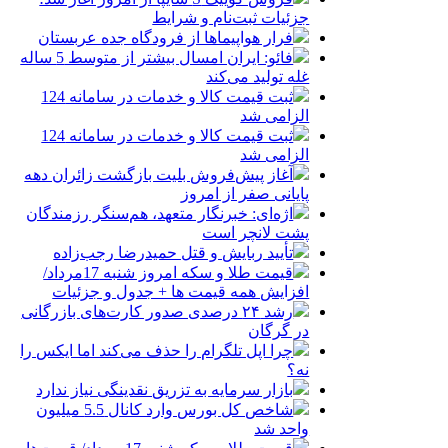
جزئیات ثبت‌نام و شرایط
فرار هواپیماها از فرودگاه جده عربستان
فائو: ایران امسال بیشتر از متوسط 5 ساله
غله تولید می‌کند
ثبت قیمت کالا و خدمات در سامانه 124
الزامی شد
ثبت قیمت کالا و خدمات در سامانه 124
الزامی شد
آغاز پیش‌فروش بلیت بازگشت زائران دهه
پایانی صفر از امروز
اژه‌ای: خبرنگار متعهد، هم‌سنگر رزمندگان
پشت لانچر است
تأیید ربایش و قتل حمیدرضا رجب‌زاده
قیمت طلا و سکه امروز شنبه 17مرداد/
افزایش همه قیمت ها + جدول و جزئیات
رشد ۲۴ درصدی صدور کارت‌های بازرگانی
در گرگان
چرا اپل تلگرام را حذف می‌کند اما ایکس را
نه؟
بازار سرمایه به تزریق نقدینگی نیاز ندارد
شاخص کل بورس وارد کانال 5.5 میلیون
واحد شد