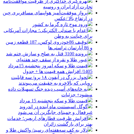
بهره گیری حداکثری از ظرفیت موافقت‌نامه
تجارت آزاد ایران و روسیه
پرواز موفقیت‌آمیز هواپیمای مسافربری چین
در ارتفاع بالا /عکس
ورود موج تازه گرما به کشور
اعدام با صندلی الکتریکی؛ مجازات آمریکایی
برای خیانت به وطن
توقیف 86خودروی لوکس، 187 قطعه زمین
و 86 آپارتمان تراستی‌ها
پرونده 3100 قتل به صلح و سازش ختم شد
عبور طلا و نقره از سقف چند هفته‌ای
قیمت طلا و سکه امروز پنجشنبه 15مرداد
1405/ افزایش همه قیمت ها + جدول
تحول بزرگ در آیفون ۱۸ پرو/ سه قابلیت
رویایی که بالاخره به حقیقت می‌پیوندند
به خانه‌های آسیب دیده جنگ تسهیلات داده
میشود+ جزئیات
قیمت طلا و سکه پنجشنبه 15 مرداد
گوگل اسیستنت ماه آینده در اندروید
غیرفعال و جمینای جایگزین آن می‌شود
افزایش ظرفیت قطارهای اربعین؛ خدمات
بهتر برای بازگشت زائران
دلار به کف سه‌هفته‌ای رسید/ واکنش طلا و