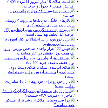
قیمت طلای 18عیار امروز 14مرداد 1405/
افزایش قیمت + جدول و جزئیات
پشت پرده نوسان ۴۴ هزار تومانی دلار در
چند ماه
دلارهای خانگی به بانک‌ها می‌روند؟/ رونمایی
از ابزار جدید ارزی بانک مرکزی
ورود حیوانات خانگی به رستوران‌ها و مراکز
عرضه غذا تخلف بهداشتی است
ایرپاد دوربین‌دار اپل احتمالا در کنار آیفون ۱۸
پرو رونمایی می‌شود
جهش 122 هزار واحدی شاخص بورس؛ ورود
یک همت پول حقیقی در آغاز معاملات
رشد 130 هزار واحدی بورس با ورود 6 همت
پول حقیقی/ صف خرید 700 نماد
طلای آب‌شده، سکه یا طلای دست دوم؛
کدام یک برای حفظ ارزش پول هوشمندانه‌تر
است؟
بازار خودرو برای خودروهای 5-10 میلیاردی
آماده نیست!
آیا اپراتورها بی‌صدا اینترنت را گران کرده‌اند؟
/ ماجرای «ضریب ۲.۷» چیست؟
چرا صندوق‌های املاک از رشد بازار مسکن
عقب ماندند؟