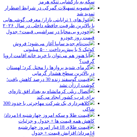
سکه به بازگشایی تنگه هرمز
مصوبه تسهیلات گمرکی در شرایط اضطرار
تمدید شد
غول‌های ۱ ترابایتی بازار/ معرفی گوشی‌هایی
با بالاترین ظرفیت حافظه داخلی در سال ۲۰۲۶
خودرو بی‌محابا در سراشیبی قیمت+ جدول
قیمت روز خودرو
ثبت‌نام جدید سایپا آغاز می‌شود؛ فروش
کوئیک S با پیش‌پرداخت ۵۰۰ میلیونی
آیا هنوز هم می‌توان با خرید خانه اقامت اروپا
گرفت؟
گرمای شدید پروازها را مختل کرد؛ لهستان
در بالاترین سطح هشدار گرمایی
قیمت گوسفند زنده 30 درصد کاهش یافت؛
گوشت ارزان نشد
اتصال ریلی کرمانشاه به بغداد افق تازه‌ای
برای غرب کشور ایجاد می‌کند
کلاهبرداری یک شرکت مهاجرتی با حدود 300
شاکی
قیمت طلا و سکه امروز چهارشنبه 14مرداد/
کاهش همه قیمت ها + جدول و جزئیات
قیمت طلای 18عیار امروز چهارشنبه
14مرداد/ افزایش قیمت + جدول