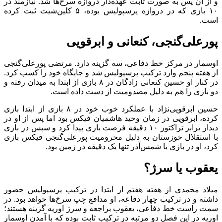
و از آن پس به صورت ثابت عهده‌دار دروازه سرخ‌ها شد. نیازمند در
۱۰ بازی که در دروازه پرسپولیس بوده، ۵ کلین‌شیت ثبت کرده
است.
پورعلی‌گنجی، کنعانی و ابرقویی
اوسمار در مرکز خط دفاعی، سه گزینه دارد. مرتضی پورعلی‌گنجی
از هفته پنجم وارد ترکیب پرسپولیس شد و جایگاه خود را کسب کرد.
در کنار او حسین کنعانی زادگان در ۸ بازی از ابتدا به میدان رفته و
دو بازی را هم به دلیل مصدومیت از دست داده است.
حسین ابرقویی‌نژاد با عملکرد خوب خود در ۸ بازی از ابتدا بازی
کرده، ابرقویی در زمان وحید هاشمیان فیکس بود اما پس از او در
دیدار برابر تراکتور ۱۰ دقیقه فرصت بازی پیدا کرد و سپس در بازی
با استقلال خوزستان به دلیل محرومیت پورعلی‌گنجی فیکس بازی
کرد، او در بازی با شمس‌آذر تنها یک دقیقه در زمین بود.
یعقوب یا سرژ؟
میلاد محمدی از هفته هفتم از ابتدا در ترکیب پرسپولیس حضور
داشته و در ترکیب چهار دفاعه، او مدافع چپ سرخ‌ها خواهد بود. در
سمت راست خط دفاعی، یعقوب براجعه و سرژ اوریه گزینه هستند؛
اوریه در این فصل دو مرتبه در ترکیب ثابت بوده که با آمدن اوسمار