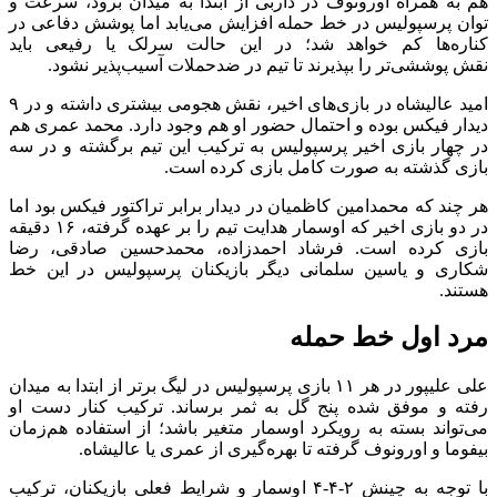
هم به همراه اورونوف در داربی از ابتدا به میدان برود، سرعت و
توان پرسپولیس در خط حمله افزایش می‌یابد اما پوشش دفاعی در
کناره‌ها کم خواهد شد؛ در این حالت سرلک یا رفیعی باید
نقش پوششی‌تر را بپذیرند تا تیم در ضدحملات آسیب‌پذیر نشود.
امید عالیشاه در بازی‌های اخیر، نقش هجومی بیشتری داشته و در ۹
دیدار فیکس بوده و احتمال حضور او هم وجود دارد. محمد عمری هم
در چهار بازی اخیر پرسپولیس به ترکیب این تیم برگشته و در سه
بازی گذشته به صورت کامل بازی کرده است.
هر چند که محمدامین کاظمیان در دیدار برابر تراکتور فیکس بود اما
در دو بازی اخیر که اوسمار هدایت تیم را بر عهده گرفته، ۱۶ دقیقه
بازی کرده است. فرشاد احمدزاده، محمدحسین صادقی، رضا
شکاری و یاسین سلمانی دیگر بازیکنان پرسپولیس در این خط
هستند.
مرد اول خط حمله
علی علیپور در هر ۱۱ بازی پرسپولیس در لیگ برتر از ابتدا به میدان
رفته و موفق شده پنج گل به ثمر برساند. ترکیب کنار دست او
می‌تواند بسته به رویکرد اوسمار متغیر باشد؛ از استفاده هم‌زمان
بیفوما و اورونوف گرفته تا بهره‌گیری از عمری یا عالیشاه.
با توجه به چینش ۲-۴-۴ اوسمار و شرایط فعلی بازیکنان، ترکیب