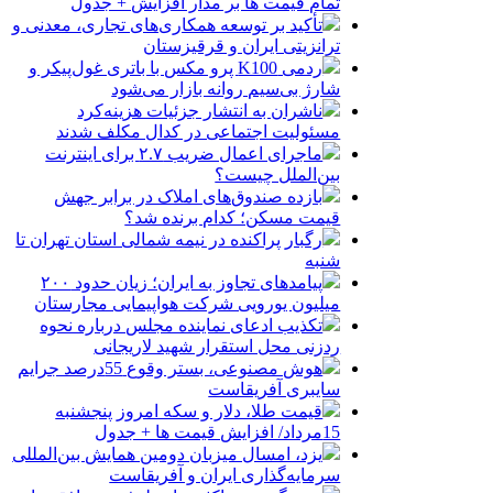
تمام قیمت ها بر مدار افزایش + جدول
تأکید بر توسعه همکاری‌های تجاری، معدنی و
ترانزیتی ایران و قرقیزستان
ردمی K100 پرو مکس با باتری غول‌پیکر و
شارژ بی‌سیم روانه بازار می‌شود
ناشران به انتشار جزئیات هزینه‌کرد
مسئولیت اجتماعی در کدال مکلف شدند
ماجرای اعمال ضریب ۲.۷ برای اینترنت
بین‌الملل چیست؟
بازده صندوق‌های املاک در برابر جهش
قیمت مسکن؛ کدام برنده شد؟
رگبار پراکنده در نیمه شمالی استان تهران تا
شنبه
پیامدهای تجاوز به ایران؛ زیان حدود ۲۰۰
میلیون یورویی شرکت هواپیمایی مجارستان
تکذیب ادعای نماینده مجلس درباره نحوه
ردزنی محل استقرار شهید لاریجانی
هوش مصنوعی، بستر وقوع 55درصد جرایم
سایبری آفریقاست
قیمت طلا، دلار و سکه امروز پنجشنبه
15مرداد/ افزایش قیمت ها + جدول
یزد، امسال میزبان دومین همایش بین‌المللی
سرمایه‌گذاری ایران و آفریقاست