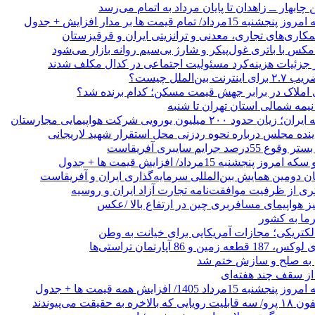
 چابهار ــ زاهدان تا پایان مرداد به اتمام می‌رسد
/ تمام قیمت ها بر مدار افزایش + جدول
مکاری‌های تجاری، معدنی و ترانزیتی ایران و قرقیزستان
ر جزئیات هزینه‌کرد مسئولیت اجتماعی در کدال مکلف شدند
ن‌الملل چیست؟
 املاک در برابر جهش قیمت مسکن؛ کدام برنده شد؟
 نیمه شمالی استان تهران تا شنبه
۲۰۰ میلیون یورویی شرکت هواپیمایی مجارستان
ینده مجلس درباره نحوه ردزنی محل استقرار شهید لاریجانی
جرایم سایبری آفریقاست
نجشنبه 15مرداد/ افزایش قیمت ها + جدول
ان دومین همایش بین‌المللی سرمایه‌گذاری ایران و آفریقاست
ری از ظرفیت موافقت‌نامه تجارت آزاد ایران و روسیه
یز هواپیمای مسافربری چین در ارتفاع بالا /عکس
رما به کشور
الکتریکی؛ مجازات آمریکایی برای خیانت به وطن
 از سقف چند هفته‌ای
اد 1405/ افزایش همه قیمت ها + جدول
حقیقت می‌پیوندند