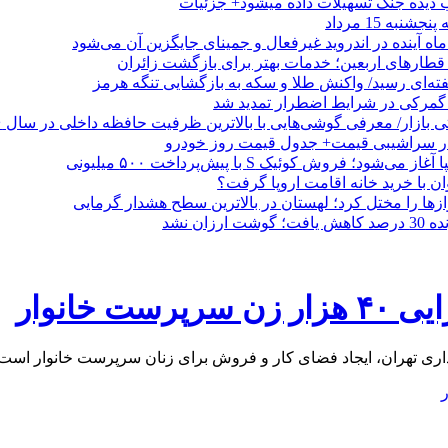
ب دیده جنگ تسهیلات داده میشود+ جزئیات
نبه 15 مرداد
ه آینده در اندروید غیرفعال و جمینای جایگزین آن می‌شود
طارهای اربعین؛ خدمات بهتر برای بازگشت زائران
فته‌ای رسید/ واکنش طلا و سکه به بازگشایی تنگه هرمز
گمرکی در شرایط اضطرار تمدید شد
 در سراشیبی قیمت+ جدول قیمت روز خودرو
ی‌شود؛ فروش کوئیک S با پیش‌پرداخت ۵۰۰ میلیونی
وان با خرید خانه اقامت اروپا گرفت؟
زها را مختل کرد؛ لهستان در بالاترین سطح هشدار گرمایی
رزان نشد
خانوار
داری تهران، ایجاد فضای کار و فروش برای زنان سرپرست خانوار است.