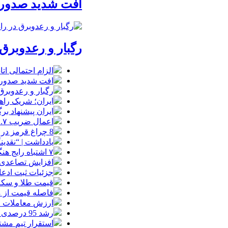
افت شدید صدور پ
رگبار و رعدوبرق
الزام احتمالی ا
افت شدید صدور پ
رگبار و رعدوبرق
ایران؛ شریک راه
ایران پیشنهاد بر
اعمال ضریب ۲.۷ برای اینترنت بین‌الملل صحت دارد؟ / واکنش سازمان تنظیم مقررات
8 چراغ قرمز در صورت‌های مالی که احتمال تقلب را آشکار می‌کند
یادداشت | “نقدی
۷ اشتباه رایج هنگام خرید تابلو دکوراتیو که بهتر است مرتکب نشوید
افزایش تصاعدی 
جزئیات ثبت ادعا، تهیه نقشه UTM و
قیمت طلا و سکه امروز جمعه ۱۶ مرداد
فاصله قیمت از م
ارزش معاملات خرد از مرز
رشد 95 درصدی ارزش معاملات بورس‌های کالایی
استقرار تیم مشت