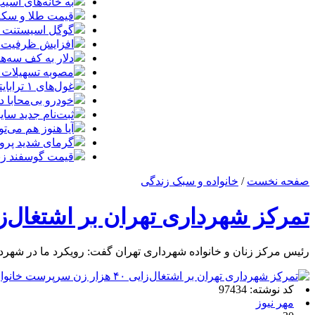
به خانه‌های آسی
قیمت طلا و سکه پنجش
گوگل اسیستنت ما
افزایش ظرفیت ق
دلار به کف سه‌ه
مصوبه تسهیلات 
غول‌های ۱ ترابایتی بازار/ معرفی گوشی‌هایی با بالاترین ظرفیت حافظه داخلی در سال ۲۰۲۶
خودرو بی‌محابا
ثبت‌نام جدید سایپا آغاز م
آیا هنوز هم می‌ت
گرمای شدید پروا
قیمت گوسفند زنده 30 درصد کاهش یافت؛ گوشت ا
صفحه نخست
/
خانواده و سبک زندگی
تمرکز شهرداری تهران بر اشتغال‌زایی ۴۰ هزار زن سرپرست 
رئیس مرکز زنان و خانواده شهرداری تهران گفت: رویکرد ما در شهر
کد نوشته: 97434
مهر نیوز