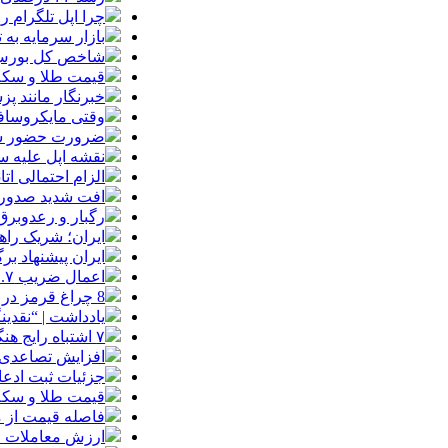
چرا اپل تلگرام ر
بازار سرمایه به ت
شاخص کل بورس وارد کانال 
قیمت طلا و سکه شنبه 17 مرداد/ قی
خبرنگار مانند پ
وقتی مایکروسافت
ضرورت حضور شتاب
نقشه اپل علیه
الزام احتمالی ا
افت شدید صدور پ
رگبار و رعدوبرق
ایران؛ شریک راه
ایران پیشنهاد بر
اعمال ضریب ۲.۷ برای اینترنت بین‌الملل صحت دارد؟ / واکنش سازمان تنظیم مقررات
8 چراغ قرمز در صورت‌های مالی که احتمال تقلب را آشکار می‌کند
یادداشت | “نقدی
۷ اشتباه رایج هنگام خرید تابلو دکوراتیو که بهتر است مرتکب نشوید
افزایش تصاعدی 
جزئیات ثبت ادعا، تهیه نقشه UTM و
قیمت طلا و سکه امروز جمعه ۱۶ مرداد
فاصله قیمت از م
ارزش معاملات خرد از مرز