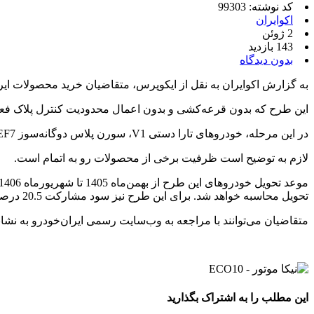
کد نوشته: 99303
اکوایران
2 ژوئن
143 بازدید
بدون دیدگاه
به گزارش اکوایران به نقل از ایکوپرس، متقاضیان خرید محصولات ایر
این طرح که بدون قرعه‌کشی و بدون اعمال محدودیت کنترل پلاک فعال 
در این مرحله، خودروهای تارا دستی V1، سورن پلاس دوگانه‌سوز EF7، سورن پلاس TU5P مجهز به فرمان برقی، پژو 207 دستی سقف فلزی، رانا پلاس و دنا پلاس دستی برای متقاضیان عرضه شده‌اند.
لازم به توضیح است ظرفیت برخی از محصولات رو به اتمام است.
تحویل محاسبه خواهد شد. برای این طرح نیز سود مشارکت 20.5 درصدی در نظر گرفته شده است.
متقاضیان می‌توانند با مراجعه به وب‌سایت رسمی ایران‌خودرو به نشانی ikco.ir نسبت به ثبت‌نام و تکمیل فرآیند خرید اقدام 
این مطلب را به اشتراک بگذارید