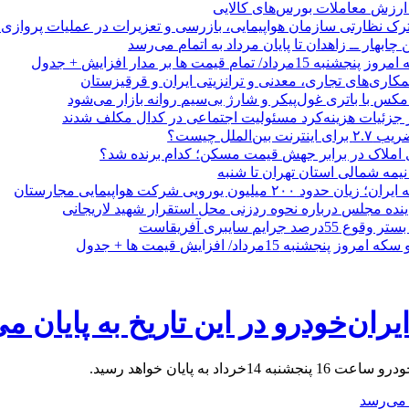
رک نظارتی سازمان هواپیمایی، بازرسی و تعزیرات در عملیات پروازی 
 چابهار ــ زاهدان تا پایان مرداد به اتمام می‌رسد
/ تمام قیمت ها بر مدار افزایش + جدول
مکاری‌های تجاری، معدنی و ترانزیتی ایران و قرقیزستان
ر جزئیات هزینه‌کرد مسئولیت اجتماعی در کدال مکلف شدند
ن‌الملل چیست؟
 املاک در برابر جهش قیمت مسکن؛ کدام برنده شد؟
 نیمه شمالی استان تهران تا شنبه
۲۰۰ میلیون یورویی شرکت هواپیمایی مجارستان
ینده مجلس درباره نحوه ردزنی محل استقرار شهید لاریجانی
جرایم سایبری آفریقاست
نجشنبه 15مرداد/ افزایش قیمت ها + جدول
ران‌خودرو در این تاریخ به پایان م
پایان خواهد رسید.