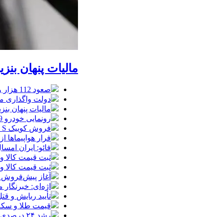
مالیات پنهان بنز
صعود 112 هزار واحدی شاخص بورس در معاملات امروز
دولت واگذاری مد
مالیات پنهان بنز
رونمایی خودرو IM LS9 توسط نیکا موتور ، لوکس ترین شاسی بلند EREV در ایران
فروش کوییک S سایپا از امروز آغاز شد؛ جزئیات ثبت‌نام و شرایط
فرار هواپیماها ا
فائو: ایران امسال بیشتر از
ثبت قیمت کالا و خدمات
ثبت قیمت کالا و خدمات
آغاز پیش‌فروش ب
اژه‌ای: خبرنگار
تأیید ربایش و ق
قیمت طلا و سکه امروز شنبه 17مرداد/ افز
رشد ۲۴ درصدی صدور کارت‌های بازرگانی در گرگان