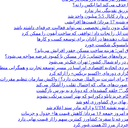
ا حذف می‌کند اما ایکس را نه؟
زریق نقدینگی نیاز ندارد
5.5 میلیون واحد شد
مت‌ها افزایشی
زشک بدون دانش تخصصی نمی‌تواند فعالیت حرفه‌ای داشته باشد
 اپل را نجات داد / توافقی که ساخت آیفون را ممکن کرد
 ‌دهنده‌ها در آبادان برای توسعه کسب‌ و کارها
 سامسونگ شکست خورد
تاق امن؛ هزینه ساخت مسکن چقدر افزایش می‌یابد؟
روانه‌های ساختمانی؛ بازار مسکن با کمبود عرضه مواجه می‌شود؟
 در راه شمال کشور؛ تهران خنک‌تر می‌شود
بردی اتحادیه اقتصادی اوراسیا در مسیر توسعه تجارت و همگرایی منطق
گزاری دوره‌ای «اکسپو بریکس» را ارائه کرد
نگی”؛ حلقه گمشده‌ای که دوباره به بورس بازگشت
بهای برق کشاورزی لغو شد
 ارائه مادر سند اعلام شد
/ کاهش قیمت ها+ جدول و جزییات
زرعه تا سفره؛ کشاورز کمترین سهم را از قیمت نهایی دارد
 20 همت عبور کرد