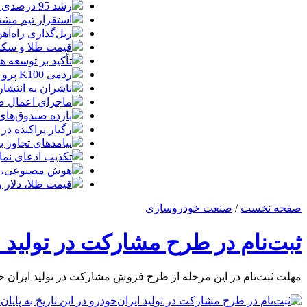
رشد 95 درصدی ارزش معاملات بورس‌های کالایی
استقرار تیم مشت
ریل‌گذاری راه‌آهن
قیمت طلا و سکه امروز پنجشنبه 15مرداد
تأکید بر توسعه ه
ردمی K100 پرو مکس با باتری غول‌پیکر و شارژ بی‌سیم روانه بازار می‌شود
ناشران به انتشا
ماجرای اعمال ضریب ۲.۷ برای اینترنت بی
بازده صندوق‌های
رگبار پراکنده در
پیامدهای تجاوز به ایران؛ زیان حدود 
تکذیب ادعای نما
هوش مصنوعی، بستر وقوع 55درصد 
قیمت طلا، دلار و سکه امروز پ
صفحه نخست
/
صنعت خودروسازی
ثبت‌نام در طرح مشارکت در تولید ای
مهلت ثبت‌نام در این مرحله از طرح فروش مشارکت در تولید ایران خودرو ساعت 16 پنجشنبه 14خرداد به 