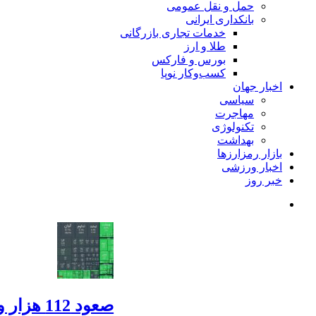
حمل و نقل عمومی
بانکداری ایرانی
خدمات تجاری بازرگانی
طلا و ارز
بورس و فارکس
کسب‌وکار نوپا
اخبار جهان
سیاسی
مهاجرت
تکنولوژی
بهداشت
بازار رمزارزها
اخبار ورزشی
خبر روز
صعود 112 هزار واحدی شاخص بورس در معاملات امروز