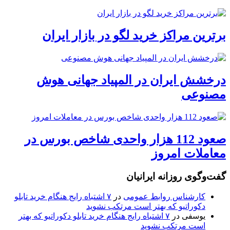
برترین مراکز خرید لگو در بازار ایران
درخشش ایران در المپیاد جهانی هوش
مصنوعی
صعود 112 هزار واحدی شاخص بورس در
معاملات امروز
گفت‌وگوی روزانه ایرانیان
کارشناس روابط عمومی
در
۷ اشتباه رایج هنگام خرید تابلو
دکوراتیو که بهتر است مرتکب نشوید
یوسفی
در
۷ اشتباه رایج هنگام خرید تابلو دکوراتیو که بهتر
است مرتکب نشوید