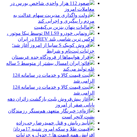
صعود 112 هزار واحدی شاخص بورس در
معاملات امروز
دولت واگذاری مدیریت سهام عدالت به
مردم را پیگیری و اجرایی کند
مالیات پنهان بنزین بی‌کیفیت
رونمایی خودرو IM LS9 توسط نیکا موتور ،
لوکس ترین شاسی بلند EREV در ایران
فروش کوییک S سایپا از امروز آغاز شد؛
جزئیات ثبت‌نام و شرایط
فرار هواپیماها از فرودگاه جده عربستان
فائو: ایران امسال بیشتر از متوسط 5 ساله
غله تولید می‌کند
ثبت قیمت کالا و خدمات در سامانه 124
الزامی شد
ثبت قیمت کالا و خدمات در سامانه 124
الزامی شد
آغاز پیش‌فروش بلیت بازگشت زائران دهه
پایانی صفر از امروز
اژه‌ای: خبرنگار متعهد، هم‌سنگر رزمندگان
پشت لانچر است
تأیید ربایش و قتل حمیدرضا رجب‌زاده
قیمت طلا و سکه امروز شنبه 17مرداد/
افزایش همه قیمت ها + جدول و جزئیات