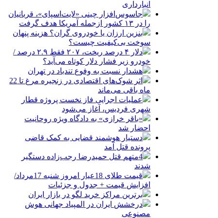
انبارداری
جاسوس‌افزار چینی «لایت‌اسپای»، قربانیان
را در ۱۳ کشور ازجمله آمریکا هدف گرفت
بنزین ارزان یا خودروی گران؟ هزینه پنهان
سوخت بی‌کیفیت چیست؟
دلار ۴ درصد ریخت، ۲۰۷ فقط ۲.۹ درصد /
خودرو زیر فشار دلار کوتاه می‌آید؟
هشدار نسبت به وفوع تندباد در تهران
اثر شوک‌های اقتصادی در زنجیره مرغ تا 22
ماه باقی می‌ماند
عملیات اجرایی فاز نخست پروژه قطار
شهری فردیس، آغاز می‌شود
«باقر خرازی» به دادگاه ویژه روحانیت
احضار شد
دستیار هوشمند قضایی به کمک قاضی
پرونده قتل آمد
4متهم قتل حمیدرضا رجب‌زاده دستگیر
شدند
قیمت طلای 18عیار امروز شنبه 17مرداد/
افزایش قیمت + جدول و جزئیات
برترین مراکز خرید لگو در بازار ایران
درخشش ایران در المپیاد جهانی هوش
مصنوعی