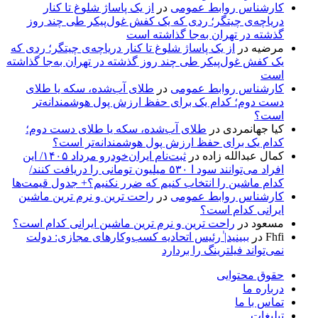
کارشناس روابط عمومی
در
از یک پاساژ شلوغ تا کنار
دریاچه‌ی چیتگر؛ ردی که یک کفش غول‌پیکر طی چند روز
گذشته در تهران به‌جا گذاشته است
مرضیه
در
از یک پاساژ شلوغ تا کنار دریاچه‌ی چیتگر؛ ردی که
یک کفش غول‌پیکر طی چند روز گذشته در تهران به‌جا گذاشته
است
کارشناس روابط عمومی
در
طلای آب‌شده، سکه یا طلای
دست دوم؛ کدام یک برای حفظ ارزش پول هوشمندانه‌تر
است؟
کیا جهانمردی
در
طلای آب‌شده، سکه یا طلای دست دوم؛
کدام یک برای حفظ ارزش پول هوشمندانه‌تر است؟
کمال عبدالله زاده
در
ثبت‌نام ایران‌خودرو مرداد ۱۴۰۵/ این
افراد می‌توانند سود ا ۵۳۰ میلیون تومانی را دریافت کنند/
کدام ماشین را انتخاب کنیم که ضرر نکنیم؟+ جدول قیمت‌ها
کارشناس روابط عمومی
در
راحت ترین و نرم ترین ماشین
ایرانی کدام است؟
مسعود
در
راحت ترین و نرم ترین ماشین ایرانی کدام است؟
Fhfi
در
ببینید| ٰرئیس اتحادیه کسب‌وکارهای مجازی: دولت
نمی‌تواند فیلترینگ را بردارد
حقوق محتوایی
درباره ما
تماس با ما
تبلیغات