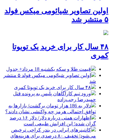
اولین تصاویر شیائومی میکس فولد
۵ منتشر شد
۴۸ سال کار برای خرید یک تویوتا
کمری
قیمت طلا و سکه یکشنبه 18 مرداد+ جدول
اولین تصاویر شیائومی میکس فولد ۵ منتشر
شد
۴۸ سال کار برای خرید یک تویوتا کمری
ورود تیم کارآگاهان پلیس به پرونده قتل
حمیدرضا رجب‌زاده
دلار به 186 هزار تومان برگشت/ بازارها به
توافق احتمالی هرمز چه واکنشی نشان دادند؟
اظهارات همتی درباره دلار/ دلار ۱۶ درصد
گران شده؛ این افزایش طبیعی است
کانتینرهای ایرانی در بندر کراچی ترخیص
می‌شود| تخفیف ۸۰ درصدی برای هزینه‌های