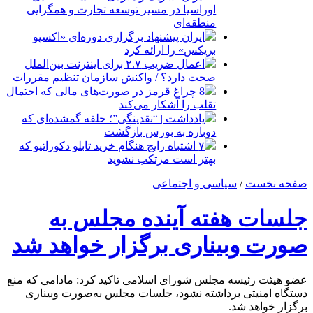
اوراسیا در مسیر توسعه تجارت و همگرایی
منطقه‌ای
ایران پیشنهاد برگزاری دوره‌ای «اکسپو
بریکس» را ارائه کرد
اعمال ضریب ۲.۷ برای اینترنت بین‌الملل
صحت دارد؟ / واکنش سازمان تنظیم مقررات
8 چراغ قرمز در صورت‌های مالی که احتمال
تقلب را آشکار می‌کند
یادداشت | “نقدینگی”؛ حلقه گمشده‌ای که
دوباره به بورس بازگشت
۷ اشتباه رایج هنگام خرید تابلو دکوراتیو که
بهتر است مرتکب نشوید
صفحه نخست
/
سیاسی و اجتماعی
جلسات هفته آینده مجلس به
صورت وبیناری برگزار خواهد شد
عضو هیئت رئیسه مجلس شورای اسلامی تاکید کرد: مادامی که منع
دستگاه امنیتی برداشته نشود، جلسات مجلس به‌صورت وبیناری
برگزار خواهد شد.