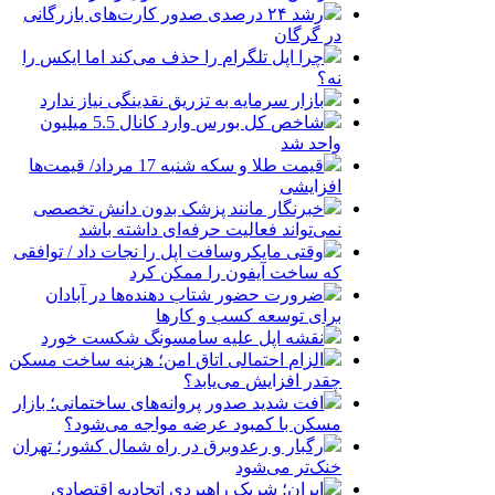
رشد ۲۴ درصدی صدور کارت‌های بازرگانی
در گرگان
چرا اپل تلگرام را حذف می‌کند اما ایکس را
نه؟
بازار سرمایه به تزریق نقدینگی نیاز ندارد
شاخص کل بورس وارد کانال 5.5 میلیون
واحد شد
قیمت طلا و سکه شنبه 17 مرداد/ قیمت‌ها
افزایشی
خبرنگار مانند پزشک بدون دانش تخصصی
نمی‌تواند فعالیت حرفه‌ای داشته باشد
وقتی مایکروسافت اپل را نجات داد / توافقی
که ساخت آیفون را ممکن کرد
ضرورت حضور شتاب ‌دهنده‌ها در آبادان
برای توسعه کسب‌ و کارها
نقشه اپل علیه سامسونگ شکست خورد
الزام احتمالی اتاق امن؛ هزینه ساخت مسکن
چقدر افزایش می‌یابد؟
افت شدید صدور پروانه‌های ساختمانی؛ بازار
مسکن با کمبود عرضه مواجه می‌شود؟
رگبار و رعدوبرق در راه شمال کشور؛ تهران
خنک‌تر می‌شود
ایران؛ شریک راهبردی اتحادیه اقتصادی