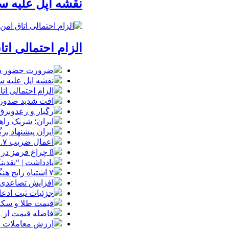
نقشه اپل علیه
الزام احتمالی ا
ضرورت حضور شتاب
نقشه اپل علیه
الزام احتمالی ا
افت شدید صدور پ
رگبار و رعدوبرق
ایران؛ شریک راه
ایران پیشنهاد بر
اعمال ضریب ۲.۷ برای اینترنت بین‌الملل صحت دارد؟ / واکنش سازمان تنظیم مقررات
8 چراغ قرمز در صورت‌های مالی که احتمال تقلب را آشکار می‌کند
یادداشت | “نقدی
۷ اشتباه رایج هنگام خرید تابلو دکوراتیو که بهتر است مرتکب نشوید
افزایش تصاعدی 
جزئیات ثبت ادعا، تهیه نقشه UTM و
قیمت طلا و سکه امروز جمعه ۱۶ مرداد
فاصله قیمت از م
ارزش معاملات خرد از مرز