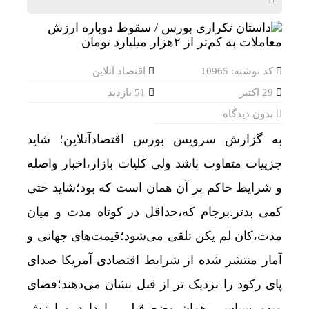
عبور طلا و نقره از سقف چند هفته‌ای
قیمت طلا و سکه امروز پنجشنبه 15مرداد 1405/ افزایش همه قیمت ها + جدول
تحول بزرگ در آیفون ۱۸ پرو/ سه قابلیت رویایی که بالاخره به حقیقت می‌پیوندند
کد نوشته: 10965
اقتصاد آنلاین
به خانه‌های آسیب دیده جنگ تسهیلات داده میشود+ 
29 اکتبر
51 بازدید
بدون دیدگاه
قیمت طلا و سکه پنجشنبه 15 مرداد
به گزارش سرویس بورس اقتصادآنلاین؛ شاید
گوگل اسیستنت ماه آینده در اندروید غیرفعال و جمی
جزییات متفاوت باشد ولی کلیات بازار،اخبار واصله
افزایش ظرفیت قطارهای اربعین؛ خدمات بهتر برای
و شرایط حاکم بر آن همان است که بود؛شاید حتی
دلار به کف سه‌هفته‌ای رسید/ واکنش طلا و سکه به 
کمی بدتر.برجام که،حداقل در کوتاه مدت و میان
مصوبه تسهیلات گمرکی در شرایط اضطرار تمدید ش
مدت،کان لم یکن تلقی می‌شود؛قیمت‌های جهانی و
غول‌های ۱ ترابایتی بازار/ معرفی گوشی‌هایی با بالاترین ظرفیت حافظه داخلی در سال ۲۰۲۶
آمار منتشر شده از شرایط اقتصادی آمریکا صدای
پای رکود را نزدیک تر از قبل نشان می‌دهند؛فضای
خودرو بی‌محابا در سراشیبی قیمت+ جدول قیمت رو
مبهم سیاسی همان وضع قبلی را دارد و ارزش