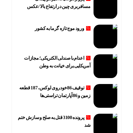
مسافربری چین در ارتفاع بالا /عکس
ورود موج تازه گرما به کشور
اعدام با صندلی الکتریکی؛ مجازات
آمریکایی برای خیانت به وطن
توقیف 86خودروی لوکس، 187 قطعه
زمین و 86 آپارتمان تراستی‌ها
پرونده 3100 قتل به صلح و سازش ختم
شد