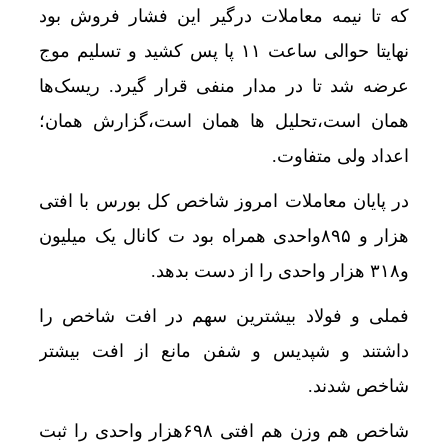
که تا نیمه معاملات درگیر این فشار فروش بود
ایرپاد دوربین‌دار اپل احتمالا در کنار آیفون ۱۸ پرو رونمایی می‌شود
نهایتا حوالی ساعت ۱۱ پا پس کشید و تسلیم موج
جهش 122 هزار واحدی شاخص بورس؛ ورود یک همت پول حقیقی در آغاز معاملات
عرضه شد تا در مدار منفی قرار گیرد. ریسک‌ها
رشد 130 هزار واحدی بورس با ورود 6 همت پول حقیقی/ صف خرید 700 نماد
همان است،تحلیل ها همان است،گزارش همان؛
اعداد ولی متفاوت.
طلای آب‌شده، سکه یا طلای دست دوم؛ کدام یک بر
بازار خودرو برای خودروهای 5-10 میلیاردی آماده نیست!
در پایان معاملات امروز شاخص کل بورس با افتی
هزار و ۸۹۵واحدی همراه بود ت کانال یک میلیون
آیا اپراتورها بی‌صدا اینترنت را گران کرده‌اند؟ / ماجرای «ضر
و۳۱۸ هزار واحدی را از دست بدهد.
چرا صندوق‌های املاک از رشد بازار مسکن عقب مان
فملی و فولاد بیشترین سهم در افت شاخص را
هشدار افزایش دما در برخی مرزهای اربعین به ۵۰ درجه
داشتند و شپدیس و شفن مانع از افت بیشتر
افزایش مسیرهای هوایی ایران و عراق؛ ۱۱۰۰ پرواز اربعین انجام شد
شاخص شدند.
۱۵۰ کشور درگیر توفان‌های گردوخاک| خاورمیانه از کانون‌های اصلی این بحران جهانی است
شاخص هم وزن هم افتی ۶۹۸هزار واحدی را ثبت
کاهش دمای تهران از جمعه