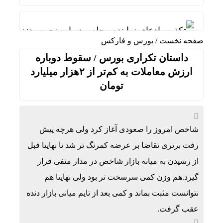
تکذیب ادعای نماینده مجلس درباره نحوه ردزنی محل
صفحه نخست
/
بورس و فارکس
هوش مصنوعی، بستر وقوع 55درصد جرایم سایبری آفریقاست
داستان تکراری بورس / سقوط دوباره
قیمت طلا، دلار و سکه امروز پنجشنبه 15مرداد/ افزایش قیمت ها + جدول
ارزش معاملات به کم‌تر از ۲هزار میلیارد
تومان
یزد، امسال میزبان دومین همایش بین‌المللی سرمایه
بهره گیری حداکثری از ظرفیت موافقت‌نامه تجارت آ
پرواز موفقیت‌آمیز هواپیمای مسافربری چین در ارتف
شاخص امروز را صعودی آغاز کرد ولی هرچه پیش
رفت برتری تقاضا بر عرضه کمرنگ تر شد تا نهایتا قبل
ورود موج تازه گرما به کشور
از رسیدن به میانه بازار شاخص در مدار منفی قرار
اعدام با صندلی الکتریکی؛ مجازات آمریکایی برای خ
گیرد.هم وزن کمی سرسخت تر بود ولی نهایتا هم
توقیف 86خودروی لوکس، 187 قطعه زمین و 86 آپارتمان تراستی‌ها
نتوانست مثبت بماند و کمی بعد از تایم میانی بازار دنده
پرونده 3100 قتل به صلح و سازش ختم شد
عقب گرفت.