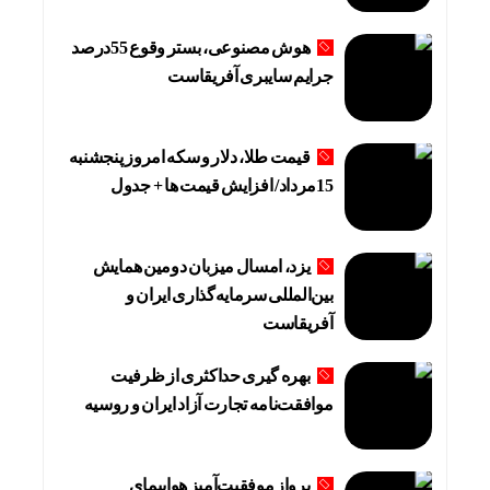
هوش مصنوعی، بستر وقوع 55درصد
جرایم سایبری آفریقاست
قیمت طلا، دلار و سکه امروز پنجشنبه
15مرداد/ افزایش قیمت ها + جدول
یزد، امسال میزبان دومین همایش
بین‌المللی سرمایه‌گذاری ایران و
آفریقاست
بهره گیری حداکثری از ظرفیت
موافقت‌نامه تجارت آزاد ایران و روسیه
پرواز موفقیت‌آمیز هواپیمای