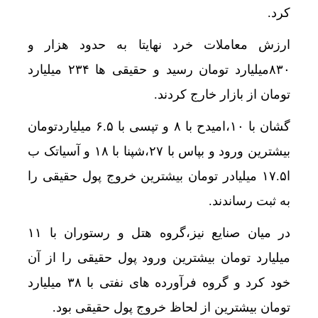
کرد.
ماجرای بلیت ۲۱ میلیونی تهران ــ اصفهان چه بود؟
ارزش معاملات خرد نهایتا به حدود هزار و
ادارات منطقه سیستان به دلیل وزش باد شدید و گرد
۸۳۰میلیارد تومان رسید و حقیقی ها ۲۳۴ میلیارد
خبر خوش برای پایتخت نشینان| هوا خنک می شود
تومان از بازار خارج کردند.
تداوم گرمای شدید در نوار غربی و جنوب غرب؛ نجف و کربل
گشان با ۱۰،امیدح با ۸ و تپسی با ۶.۵ میلیاردتومان
سامانه «سیتا» تا هفته آینده در کشور فعال می‌شود
بیشترین ورود و بپاس با ۲۷،شپنا با ۱۸ و آسیاتک ب
معافیت 199 کالای اساسی کشاورزی و دارو از پرداخت عوارض 1.2 درصدی واردات
ا۱۷.۵ میلیادر تومان بیشترین خروج پول حقیقی را
به ثبت رساندند.
در میان صنایع نیز،گروه هتل و رستوران با ۱۱
میلیارد تومان بیشترین ورود پول حقیقی را از آن
خود کرد و گروه فرآورده های نفتی با ۳۸ میلیارد
تومان بیشترین از لحاظ خروج پول حقیقی بود.