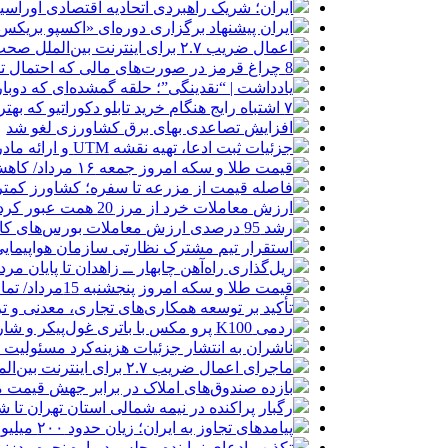
ایران؛ شریک راهبردی اتحادیه اقتصادی اوراس
ایران پیشنهاد برگزاری دوره‌ای «اکسپو بریکس» 
اعمال ضریب ۲.۷ برای اینترنت بین‌الملل صحت دارد؟ / واکنش سازمان تنظیم مقررات
8 چراغ قرمز در صورت‌های مالی که احتمال تقلب را آشکار می‌کند
یادداشت | “نقدینگی”؛ حلقه گمشده‌ای که دوب
۷ اشتباه رایج هنگام خرید تابلو دکوراتیو که بهتر است مرتکب نشوید
افزایش تصاعدی بهای برق کشاورزی لغو شد
جزئیات ثبت ادعا، تهیه نقشه UTM و ارائه مادر سند اعلام شد
قیمت طلا و سکه امروز جمعه ۱۶ مرداد/ کاهش قیمت ها+ جدول و جزییات
فاصله قیمت از مزرعه تا سفره؛ کشاورز کمتری
ارزش معاملات خرد از مرز 20 همت عبور کرد
رشد 95 درصدی ارزش معاملات بورس‌های کالایی
استقرار تیم مشترک نظارتی سازمان هواپیمایی
ریل‌گذاری راه‌آهن چابهار ــ زاهدان تا پایان مرد
قیمت طلا و سکه امروز پنجشنبه 15مرداد/ تمام قیمت ها بر مدار افزایش + جدول
تأکید بر توسعه همکاری‌های تجاری، معدنی و تر
ردمی K100 پرو مکس با باتری غول‌پیکر و شارژ بی‌سیم روانه بازار می‌شود
ناشران به انتشار جزئیات هزینه‌کرد مسئولیت
ماجرای اعمال ضریب ۲.۷ برای اینترنت بین‌الملل چیست؟
بازده صندوق‌های املاک در برابر جهش قیمت 
رگبار پراکنده در نیمه شمالی استان تهران تا ش
پیامدهای تجاوز به ایران؛ زیان حدود ۲۰۰ میلیون یورویی شرکت هواپیمایی مجارستان
تکذیب ادعای نماینده مجلس درباره نحوه ردزنی