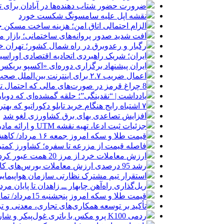
ضرورت حضور شتاب ‌دهنده‌ها در آبادان برای 
نقشه اپل علیه سامسونگ شکست خورد
الزام احتمالی اتاق امن؛ هزینه ساخت مسکن چ
افت شدید صدور پروانه‌های ساختمانی؛ بازار
رگبار و رعدوبرق در راه شمال کشور؛ تهران خ
ایران؛ شریک راهبردی اتحادیه اقتصادی اوراس
ایران پیشنهاد برگزاری دوره‌ای «اکسپو بریکس» 
اعمال ضریب ۲.۷ برای اینترنت بین‌الملل صحت دارد؟ / واکنش سازمان تنظیم مقررات
8 چراغ قرمز در صورت‌های مالی که احتمال تقلب را آشکار می‌کند
یادداشت | “نقدینگی”؛ حلقه گمشده‌ای که دوب
۷ اشتباه رایج هنگام خرید تابلو دکوراتیو که بهتر است مرتکب نشوید
افزایش تصاعدی بهای برق کشاورزی لغو شد
جزئیات ثبت ادعا، تهیه نقشه UTM و ارائه مادر سند اعلام شد
قیمت طلا و سکه امروز جمعه ۱۶ مرداد/ کاهش قیمت ها+ جدول و جزییات
فاصله قیمت از مزرعه تا سفره؛ کشاورز کمتری
ارزش معاملات خرد از مرز 20 همت عبور کرد
رشد 95 درصدی ارزش معاملات بورس‌های کالایی
استقرار تیم مشترک نظارتی سازمان هواپیمایی
ریل‌گذاری راه‌آهن چابهار ــ زاهدان تا پایان مرد
قیمت طلا و سکه امروز پنجشنبه 15مرداد/ تمام قیمت ها بر مدار افزایش + جدول
تأکید بر توسعه همکاری‌های تجاری، معدنی و تر
ردمی K100 پرو مکس با باتری غول‌پیکر و شارژ بی‌سیم روانه بازار می‌شود