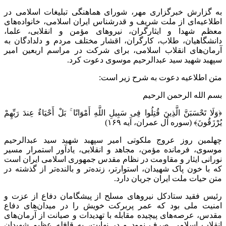
به گزارش خبرگزاری مهر، شورای هماهنگی تبلیغات اسلامی در
اطلاعیه‌ای از ملت شریف و قدرشناس ایران اسلامی، خانواده‌های
معظم شهدا و ایثارگران، نیروهای مؤمن و انقلابی، علما،
دانشگاهیان، طلاب، کارگران، اقشار مختلف مردم و دلدادگان به
آرمان‌های انقلاب اسلامی، برای شرکت در مراسم اربعین امیر
سپهبد شهید سید عبدالرحیم موسوی دعوت کرد.
متن اطلاعیه دعوت به شرح زیر است:
بسم الله الرحمن الرحیم
﴿وَلَا تَحْسَبَنَّ الَّذِینَ قُتِلُوا فِی سَبِیلِ اللَّهِ أَمْوَاتًا ۚ بَلْ أَحْیَاءٌ عِندَ رَبِّهِمْ
یُرْزَقُونَ﴾ (سوره آل عمران، آیه ۱۶۹)
چهلمین روز عروج ملکوتی امیر سپهبد شهید سید عبدالرحیم
موسوی، فرمانده مؤمن، مجاهد و انقلابی، یادآور استمرار مسیر
نورانی ایثار و مقاومت در نظام مقدس جمهوری اسلامی ایران است
که با خون پاک شهیدان، استوارتر، زنده‌تر و بالنده‌تر از گذشته در
متن حیات ملت ایران جریان دارد.
رئیس فقید ستادکل نیروهای مسلح از پیشگامان دفاع از عزت و
امنیت ملی بود که عمر پربرکت خویش را در میدان‌های دفاع
مقدس، عرصه‌های پیچیده مقابله با تهدیدات و صیانت از آرمان‌های
انقلاب اسلامی صرف نمود و در نهایت، به قافله عظیم شهیدان