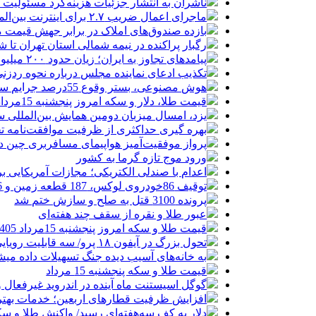
ناشران به انتشار جزئیات هزینه‌کرد مسئولیت
ماجرای اعمال ضریب ۲.۷ برای اینترنت بین‌الملل چیست؟
بازده صندوق‌های املاک در برابر جهش قیمت 
رگبار پراکنده در نیمه شمالی استان تهران تا ش
پیامدهای تجاوز به ایران؛ زیان حدود ۲۰۰ میلیون یورویی شرکت هواپیمایی مجارستان
تکذیب ادعای نماینده مجلس درباره نحوه ردزنی
هوش مصنوعی، بستر وقوع 55درصد جرایم سایبری آفریقاست
قیمت طلا، دلار و سکه امروز پنجشنبه 15مرداد/ افزایش قیمت ها + جدول
یزد، امسال میزبان دومین همایش بین‌المللی س
بهره گیری حداکثری از ظرفیت موافقت‌نامه تج
پرواز موفقیت‌آمیز هواپیمای مسافربری چین در
ورود موج تازه گرما به کشور
اعدام با صندلی الکتریکی؛ مجازات آمریکایی ب
توقیف 86خودروی لوکس، 187 قطعه زمین و 86 آپارتمان تراستی‌ها
پرونده 3100 قتل به صلح و سازش ختم شد
عبور طلا و نقره از سقف چند هفته‌ای
قیمت طلا و سکه امروز پنجشنبه 15مرداد 1405/ افزایش همه قیمت ها + جدول
تحول بزرگ در آیفون ۱۸ پرو/ سه قابلیت رویایی که بالاخره به حقیقت می‌پیوندند
به خانه‌های آسیب دیده جنگ تسهیلات داده می
قیمت طلا و سکه پنجشنبه 15 مرداد
گوگل اسیستنت ماه آینده در اندروید غیرفعال 
افزایش ظرفیت قطارهای اربعین؛ خدمات بهتر 
دلار به کف سه‌هفته‌ای رسید/ واکنش طلا و سک