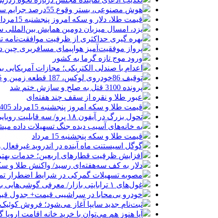
هوش مصنوعی، بستر وقوع 55درصد جرایم سایبری آفریقاست
قیمت طلا، دلار و سکه امروز پنجشنبه 15مرداد/ افزایش قیمت ها + جدول
یزد، امسال میزبان دومین همایش بین‌المللی س
بهره گیری حداکثری از ظرفیت موافقت‌نامه تج
پرواز موفقیت‌آمیز هواپیمای مسافربری چین در
ورود موج تازه گرما به کشور
اعدام با صندلی الکتریکی؛ مجازات آمریکایی ب
توقیف 86خودروی لوکس، 187 قطعه زمین و 86 آپارتمان تراستی‌ها
پرونده 3100 قتل به صلح و سازش ختم شد
عبور طلا و نقره از سقف چند هفته‌ای
قیمت طلا و سکه امروز پنجشنبه 15مرداد 1405/ افزایش همه قیمت ها + جدول
تحول بزرگ در آیفون ۱۸ پرو/ سه قابلیت رویایی که بالاخره به حقیقت می‌پیوندند
به خانه‌های آسیب دیده جنگ تسهیلات داده می
قیمت طلا و سکه پنجشنبه 15 مرداد
گوگل اسیستنت ماه آینده در اندروید غیرفعال 
افزایش ظرفیت قطارهای اربعین؛ خدمات بهتر 
دلار به کف سه‌هفته‌ای رسید/ واکنش طلا و سک
مصوبه تسهیلات گمرکی در شرایط اضطرار تم
غول‌های ۱ ترابایتی بازار/ معرفی گوشی‌هایی با بالاترین ظرفیت حافظه داخلی در سال ۲۰۲۶
خودرو بی‌محابا در سراشیبی قیمت+ جدول قی
ثبت‌نام جدید سایپا آغاز می‌شود؛ فروش کوئیک S با پیش‌پرداخت ۵۰۰ میلیون
آیا هنوز هم می‌توان با خرید خانه اقامت اروپا