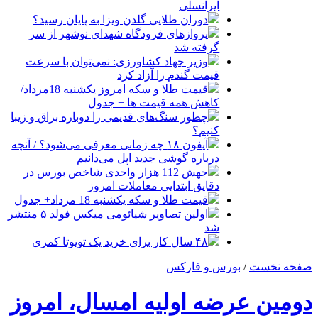
ایرانسلی
دوران طلایی گلدن ویزا به پایان رسید؟
پروازهای فرودگاه شهدای نوشهر از سر
گرفته شد
وزیر جهاد کشاورزی: نمی‌توان با سرعت
قیمت گندم را آزاد کرد
قیمت طلا و سکه امروز یکشنبه 18مرداد/
کاهش همه قیمت ها + جدول
چطور سنگ‌های قدیمی را دوباره براق و زیبا
کنیم؟
آیفون ۱۸ چه زمانی معرفی می‌شود؟ / آنچه
درباره گوشی جدید اپل می‌دانیم
جهش 112 هزار واحدی شاخص بورس در
دقایق ابتدایی معاملات امروز
قیمت طلا و سکه یکشنبه 18 مرداد+ جدول
اولین تصاویر شیائومی میکس فولد ۵ منتشر
شد
۴۸ سال کار برای خرید یک تویوتا کمری
صفحه نخست
/
بورس و فارکس
دومین عرضه اولیه امسال، امروز