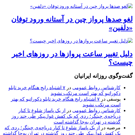
لغو صدها پرواز چین در آستانه ورود توفان
«دلفین»
دلیل تغییر ساعت پروازها در روزهای اخیر
چیست؟
گفت‌وگوی روزانه ایرانیان
کارشناس روابط عمومی
در
۷ اشتباه رایج هنگام خرید تابلو
دکوراتیو که بهتر است مرتکب نشوید
یوسفی
در
۷ اشتباه رایج هنگام خرید تابلو دکوراتیو که بهتر
است مرتکب نشوید
کارشناس روابط عمومی
در
از یک پاساژ شلوغ تا کنار
دریاچه‌ی چیتگر؛ ردی که یک کفش غول‌پیکر طی چند روز
گذشته در تهران به‌جا گذاشته است
مرضیه
در
از یک پاساژ شلوغ تا کنار دریاچه‌ی چیتگر؛ ردی که
یک کفش غول‌پیکر طی چند روز گذشته در تهران به‌جا گذاشته