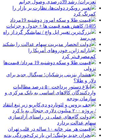
تعزیرات/ رشد 39درصدی وصول جرایم
تغییر رویکرد دولت‌ها، نظارت بر بازار را
کمرنگ کرد
قیمت طلا و سکه امروز دوشنبه 19مرداد
1405/ کاهش همه قیمت ها + جدول و جزئیات
بزرگ‌ترین تغییر اپل واچ / نمایشگر گرد از راه
می‌رسد
دولت انحصار مدیریت سهام عدالت را بشکند
یارانه ژاپن، خودروهای آمریکا را
کم‌مصرف‌تر کرد
قیمت طلا و سکه دوشنبه 19 مرداد/ قیمت‌ها
نزولی
هشدار بنزینی پزشکیان؛ سیگنال جدید برای
دلار و طلا؟
ابلاغ دستور پرداخت ۵۰ درصد مطالبات
واردکنندگان کالاهای اساسی به بانک مرکزی و
سازمان بودجه
جف بزوس و لئوناردو دی‌کاپریو زیر تیغ انتقاد
/ پروژه ۲۰۰ میلیون دلاری جنجال به پا کرد
دولت گام‌های عملی در راستای آزادسازی
سهام عدالت بردارد
قیمت هر متر خانه ۱۰ ساله در قلب تهران
بحران جدید بوئینگ؛ این بار ترک‌خوردگی بدنه