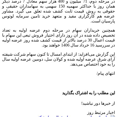
در مرحله دوم، 71 میلیون و 400 هزار سهم معادل 7 درصد دیگر
همان روز با حداکثر سهمیه 150 سهمی به سهامداران حقیقی و
حقوقی به روش قیمت ثابت کشف شده تعلق می گیرد. مشاور
عرضه هم کارگزاری مفید و متعهد خرید تامین سرمایه لوتوس
پارسیان است.
همچنین ﺧﺮﯾﺪاران ﺳﻬﺎم در ﻣﺮﺣﻠﻪ دوم ﻋﺮﺿﻪ اوﻟﯿﻪ ﺑﻪ ﺗﻌﺪاد
ﺗﺨﺼﯿﺺ داده ﺷﺪه در آن روز دارای اﺧﺘﯿﺎر ﻓﺮوش تبعی اﯾﻦ ﺳﻬﺎم با
قیمت اعمال 30 درصد بالاتر از قیمت کشف شده روز عرضه اولیه
در سررسید 16 خرداد سال 1406 ﺧﻮاﻫﻨﺪ ﺑﻮد.
این گزارش می‌‍افزاید: از ابتدای امسال تا کنون سهام شرکت شیفته
آرای شرق عرضه اولیه شده و کولان سل، دومین عرضه اولیه سال
را به خود اختصاص می‌دهد.
انتهای پیام/
این مطلب را به اشتراک بگذارید
از خبرها دور نباشید!
اخبار مرتبط روز