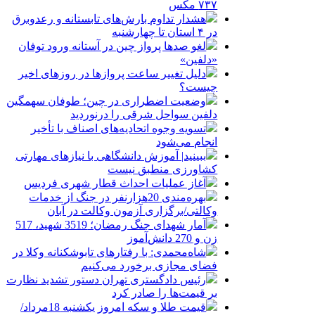
۷۳۷ مکس
هشدار تداوم بارش‌های تابستانه و رعدوبرق
در ۴ استان تا چهارشنبه
لغو صدها پرواز چین در آستانه ورود توفان
«دلفین»
دلیل تغییر ساعت پروازها در روزهای اخیر
چیست؟
وضعیت اضطراری در چین؛ طوفان سهمگین
دلفین سواحل شرقی را درنوردید
تسویه وجوه اتحادیه‌های اصناف با تأخیر
انجام می‌شود
ببینید| آموزش دانشگاهی با نیازهای مهارتی
کشاورزی منطبق نیست
آغاز عملیات احداث قطار شهری فردیس
بهره‌مندی 20هزارنفر در جنگ از خدمات
وکالتی/برگزاری آزمون وکالت در آبان
آمار شهدای جنگ رمضان؛ 3519 شهید، 517
زن و 270 دانش‌آموز
شاه‌محمدی: با رفتارهای تابوشکنانه وکلا در
فضای مجازی برخورد می‌کنیم
رئیس دادگستری تهران دستور تشدید نظارت
بر قیمت‌ها را صادر کرد
قیمت طلا و سکه امروز یکشنبه 18مرداد/