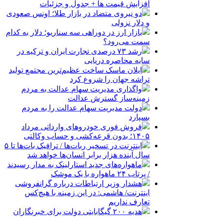
افزایش قیمت ها + جدول و جزئیات
دو نیروی متضاد در بازار طلا؛ اونس صعودی
و دلار نزولی
بازار ارز در دوراهی سه سناریو؛ دلار به کدام
سمت می‌رود؟
رشد ۷۳ درصدی تجارت ایران و ترکیه در
سایه محاصره دریایی
ایلان ماسک ساخت عظیم‌ترین مجتمع تولید
تراشه جهان را شروع کرد
واگذاری مدیریت سهام عدالت به مردم
زمینه‌ساز گسترش عدالت
دولت مدیریت سهام عدالت را به مردم
بسپارد
فروش فوری خودروهای وارداتی مرداد
۱۴۰۵؛ بدون قرعه‌کشی و حساب وکالتی
اینترنت در تسخیر ربات‌ها / ترافیک بات‌ها تا ۵
سال آینده هزار برابر انسان‌ها خواهد شد
ماهواره‌های جدید استارلینک به مدار رسیدند
/ پرتاب ۲۴ ماهواره با یک موشک
هشدار وزیر ارتباطات درباره گرانفروشی
اینترنت/ هاشمی: در این زمینه با هیچ‌کس
تعارف نداریم
هدیه ۲۰۰ گیگابایتی دولت برای خبرنگاران