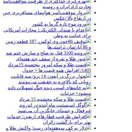
بهره گیری حداکثری از ظرفیت موافقت‌نامه
تجارت آزاد ایران و روسیه
پرواز موفقیت‌آمیز هواپیمای مسافربری چین
در ارتفاع بالا /عکس
ورود موج تازه گرما به کشور
اعدام با صندلی الکتریکی؛ مجازات آمریکایی
برای خیانت به وطن
توقیف 86خودروی لوکس، 187 قطعه زمین
و 86 آپارتمان تراستی‌ها
پرونده 3100 قتل به صلح و سازش ختم شد
عبور طلا و نقره از سقف چند هفته‌ای
قیمت طلا و سکه امروز پنجشنبه 15مرداد
1405/ افزایش همه قیمت ها + جدول
تحول بزرگ در آیفون ۱۸ پرو/ سه قابلیت
رویایی که بالاخره به حقیقت می‌پیوندند
به خانه‌های آسیب دیده جنگ تسهیلات داده
میشود+ جزئیات
قیمت طلا و سکه پنجشنبه 15 مرداد
گوگل اسیستنت ماه آینده در اندروید
غیرفعال و جمینای جایگزین آن می‌شود
افزایش ظرفیت قطارهای اربعین؛ خدمات
بهتر برای بازگشت زائران
دلار به کف سه‌هفته‌ای رسید/ واکنش طلا و