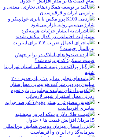
تمام قیمت ها بر مدار افزایش + جدول
تأکید بر توسعه همکاری‌های تجاری، معدنی و
ترانزیتی ایران و قرقیزستان
ردمی K100 پرو مکس با باتری غول‌پیکر و
شارژ بی‌سیم روانه بازار می‌شود
ناشران به انتشار جزئیات هزینه‌کرد
مسئولیت اجتماعی در کدال مکلف شدند
ماجرای اعمال ضریب ۲.۷ برای اینترنت
بین‌الملل چیست؟
بازده صندوق‌های املاک در برابر جهش
قیمت مسکن؛ کدام برنده شد؟
رگبار پراکنده در نیمه شمالی استان تهران تا
شنبه
پیامدهای تجاوز به ایران؛ زیان حدود ۲۰۰
میلیون یورویی شرکت هواپیمایی مجارستان
تکذیب ادعای نماینده مجلس درباره نحوه
ردزنی محل استقرار شهید لاریجانی
هوش مصنوعی، بستر وقوع 55درصد جرایم
سایبری آفریقاست
قیمت طلا، دلار و سکه امروز پنجشنبه
15مرداد/ افزایش قیمت ها + جدول
یزد، امسال میزبان دومین همایش بین‌المللی
سرمایه‌گذاری ایران و آفریقاست