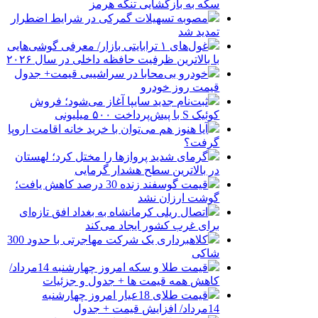
سکه به بازگشایی تنگه هرمز
مصوبه تسهیلات گمرکی در شرایط اضطرار
تمدید شد
غول‌های ۱ ترابایتی بازار/ معرفی گوشی‌هایی
با بالاترین ظرفیت حافظه داخلی در سال ۲۰۲۶
خودرو بی‌محابا در سراشیبی قیمت+ جدول
قیمت روز خودرو
ثبت‌نام جدید سایپا آغاز می‌شود؛ فروش
کوئیک S با پیش‌پرداخت ۵۰۰ میلیونی
آیا هنوز هم می‌توان با خرید خانه اقامت اروپا
گرفت؟
گرمای شدید پروازها را مختل کرد؛ لهستان
در بالاترین سطح هشدار گرمایی
قیمت گوسفند زنده 30 درصد کاهش یافت؛
گوشت ارزان نشد
اتصال ریلی کرمانشاه به بغداد افق تازه‌ای
برای غرب کشور ایجاد می‌کند
کلاهبرداری یک شرکت مهاجرتی با حدود 300
شاکی
قیمت طلا و سکه امروز چهارشنبه 14مرداد/
کاهش همه قیمت ها + جدول و جزئیات
قیمت طلای 18عیار امروز چهارشنبه
14مرداد/ افزایش قیمت + جدول