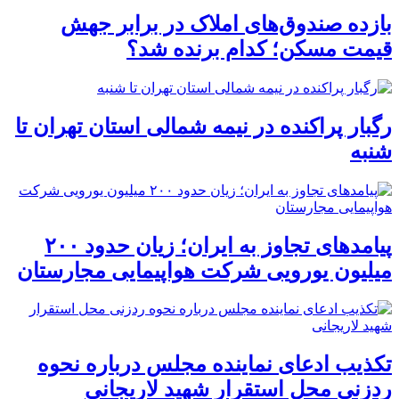
بازده صندوق‌های املاک در برابر جهش
قیمت مسکن؛ کدام برنده شد؟
رگبار پراکنده در نیمه شمالی استان تهران تا
شنبه
پیامدهای تجاوز به ایران؛ زیان حدود ۲۰۰
میلیون یورویی شرکت هواپیمایی مجارستان
تکذیب ادعای نماینده مجلس درباره نحوه
ردزنی محل استقرار شهید لاریجانی