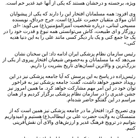
ویژه، برجسته و درخشان هستند که یکی از آنها عید غدیر خم است.
وی افزود: همه مسلمانان افتخار این را دارند که یکی از پیشوایان
آنان مولای متقیان حضرت علی(ع) است. جرج جرداق، نویسنده
مسیحی لبنانی، درباره شخصیت امیرالمؤمنین(ع) می‌گوید: «ای
روزگار و ای طبیعت، کاش می‌توانستی همه نبوغ و قدرت خود را در
یک جا جمع کنی و یک بار دیگر کسی مانند علی را به این دنیا هدیه
کنی.»
رئیس سازمان نظام پزشکی ایران ادامه داد: این سخنان نشان
می‌دهد که ما مسلمانان و به‌خصوص شیعیان افتخار پیروی از یکی از
بزرگ‌ترین و والاترین انسان‌های تاریخ بشریت را داریم.
رئیس‌زاده در پاسخ به این پرسش که آیا جامعه پزشکی نیز در این
رویداد حضور خواهد داشت، گفت: جامعه پزشکی نیز به فراخور
توان خود در این امر مهم مشارکت خواهد کرد. ما همین امروز نیز
جشن غدیری را در سازمان نظام پزشکی برگزار کردیم و از همان
مراسم در این گفتگو حاضر شده‌ام.
وی تصریح کرد: افتخار ما در جامعه پزشکی نیز همین است که از
متمسکان به ولایت حضرت علی بن ابیطالب(ع) هستیم و امیدواریم
بتوانیم در ترویج فرهنگ غدیر و ارزش‌های والای آن نقش‌آفرینی
کنیم.