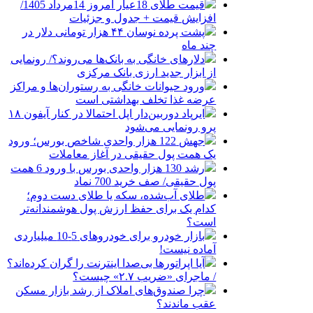
قیمت طلای 18عیار امروز 14مرداد 1405/
افزایش قیمت + جدول و جزئیات
پشت پرده نوسان ۴۴ هزار تومانی دلار در
چند ماه
دلارهای خانگی به بانک‌ها می‌روند؟/ رونمایی
از ابزار جدید ارزی بانک مرکزی
ورود حیوانات خانگی به رستوران‌ها و مراکز
عرضه غذا تخلف بهداشتی است
ایرپاد دوربین‌دار اپل احتمالا در کنار آیفون ۱۸
پرو رونمایی می‌شود
جهش 122 هزار واحدی شاخص بورس؛ ورود
یک همت پول حقیقی در آغاز معاملات
رشد 130 هزار واحدی بورس با ورود 6 همت
پول حقیقی/ صف خرید 700 نماد
طلای آب‌شده، سکه یا طلای دست دوم؛
کدام یک برای حفظ ارزش پول هوشمندانه‌تر
است؟
بازار خودرو برای خودروهای 5-10 میلیاردی
آماده نیست!
آیا اپراتورها بی‌صدا اینترنت را گران کرده‌اند؟
/ ماجرای «ضریب ۲.۷» چیست؟
چرا صندوق‌های املاک از رشد بازار مسکن
عقب ماندند؟