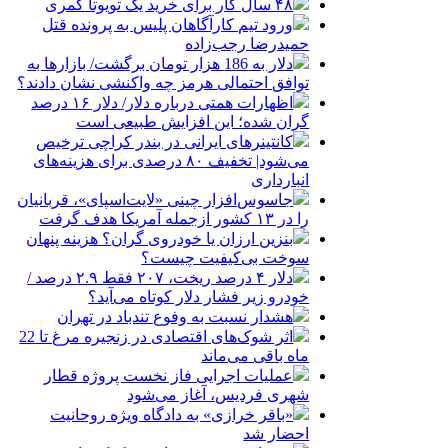
۴۸ سال کار برای خرید یک تویوتا کمری
ورود تیم کارآگاهان پلیس به پرونده قتل
حمیدرضا رجب‌زاده
دلار به 186 هزار تومان برگشت/ بازارها به
توافق احتمالی هرمز چه واکنشی نشان دادند؟
اظهارات همتی درباره دلار/ دلار ۱۶ درصد
گران شده؛ این افزایش طبیعی است
کانتینرهای ایرانی در بندر کراچی ترخیص
می‌شود| تخفیف ۸۰ درصدی برای هزینه‌های
انبارداری
جاسوس‌افزار چینی «لایت‌اسپای»، قربانیان
را در ۱۳ کشور ازجمله آمریکا هدف گرفت
بنزین ارزان یا خودروی گران؟ هزینه پنهان
سوخت بی‌کیفیت چیست؟
دلار ۴ درصد ریخت، ۲۰۷ فقط ۲.۹ درصد /
خودرو زیر فشار دلار کوتاه می‌آید؟
هشدار نسبت به وفوع تندباد در تهران
اثر شوک‌های اقتصادی در زنجیره مرغ تا 22
ماه باقی می‌ماند
عملیات اجرایی فاز نخست پروژه قطار
شهری فردیس، آغاز می‌شود
«باقر خرازی» به دادگاه ویژه روحانیت
احضار شد