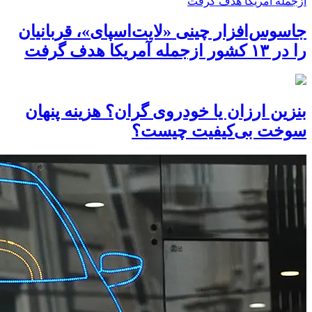
جاسوس‌افزار چینی «لایت‌اسپای»، قربانیان
را در ۱۳ کشور ازجمله آمریکا هدف گرفت
بنزین ارزان یا خودروی گران؟ هزینه پنهان
سوخت بی‌کیفیت چیست؟