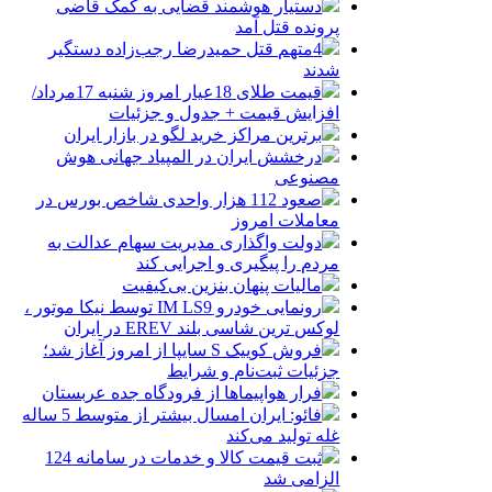
دستیار هوشمند قضایی به کمک قاضی
پرونده قتل آمد
4متهم قتل حمیدرضا رجب‌زاده دستگیر
شدند
قیمت طلای 18عیار امروز شنبه 17مرداد/
افزایش قیمت + جدول و جزئیات
برترین مراکز خرید لگو در بازار ایران
درخشش ایران در المپیاد جهانی هوش
مصنوعی
صعود 112 هزار واحدی شاخص بورس در
معاملات امروز
دولت واگذاری مدیریت سهام عدالت به
مردم را پیگیری و اجرایی کند
مالیات پنهان بنزین بی‌کیفیت
رونمایی خودرو IM LS9 توسط نیکا موتور ،
لوکس ترین شاسی بلند EREV در ایران
فروش کوییک S سایپا از امروز آغاز شد؛
جزئیات ثبت‌نام و شرایط
فرار هواپیماها از فرودگاه جده عربستان
فائو: ایران امسال بیشتر از متوسط 5 ساله
غله تولید می‌کند
ثبت قیمت کالا و خدمات در سامانه 124
الزامی شد