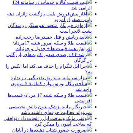
ثبت قیمت کالا و خدمات در سامانه 124
الزامی شد
آغاز پیش‌فروش بلیت بازگشت زائران دهه
پایانی صفر از امروز
اژه‌ای: خبرنگار متعهد، هم‌سنگر رزمندگان
پشت لانچر است
تأیید ربایش و قتل حمیدرضا رجب‌زاده
قیمت طلا و سکه امروز شنبه 17مرداد/
افزایش همه قیمت ها + جدول و جزئیات
رشد ۲۴ درصدی صدور کارت‌های بازرگانی
در گرگان
چرا اپل تلگرام را حذف می‌کند اما ایکس را
نه؟
بازار سرمایه به تزریق نقدینگی نیاز ندارد
شاخص کل بورس وارد کانال 5.5 میلیون
واحد شد
قیمت طلا و سکه شنبه 17 مرداد/ قیمت‌ها
افزایشی
خبرنگار مانند پزشک بدون دانش تخصصی
نمی‌تواند فعالیت حرفه‌ای داشته باشد
وقتی مایکروسافت اپل را نجات داد / توافقی
که ساخت آیفون را ممکن کرد
ضرورت حضور شتاب ‌دهنده‌ها در آبادان