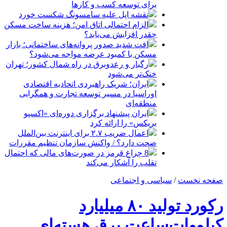
برای توسعه کسب‌ و کارها
نقشه اپل علیه سامسونگ شکست خورد
الزام احتمالی اتاق امن؛ هزینه ساخت مسکن
چقدر افزایش می‌یابد؟
افت شدید صدور پروانه‌های ساختمانی؛ بازار
مسکن با کمبود عرضه مواجه می‌شود؟
رگبار و رعدوبرق در راه شمال کشور؛ تهران
خنک‌تر می‌شود
ایران؛ شریک راهبردی اتحادیه اقتصادی
اوراسیا در مسیر توسعه تجارت و همگرایی
منطقه‌ای
ایران پیشنهاد برگزاری دوره‌ای «اکسپو
بریکس» را ارائه کرد
اعمال ضریب ۲.۷ برای اینترنت بین‌الملل
صحت دارد؟ / واکنش سازمان تنظیم مقررات
8 چراغ قرمز در صورت‌های مالی که احتمال
تقلب را آشکار می‌کند
صفحه نخست
/
سیاسی و اجتماعی
رکورد تولید ۸۰ میلیارد
کیلووات‌ساعت برق هسته‌ای