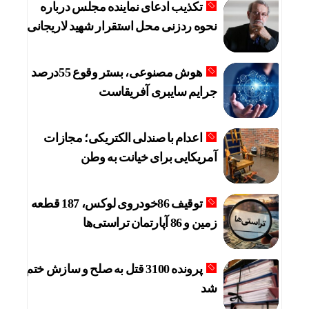
تکذیب ادعای نماینده مجلس درباره
نحوه ردزنی محل استقرار شهید لاریجانی
هوش مصنوعی، بستر وقوع 55درصد
جرایم سایبری آفریقاست
اعدام با صندلی الکتریکی؛ مجازات
آمریکایی برای خیانت به وطن
توقیف 86خودروی لوکس، 187 قطعه
زمین و 86 آپارتمان تراستی‌ها
پرونده 3100 قتل به صلح و سازش ختم
شد