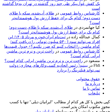
یک کفش غول‌پیکر طی چند روز گذشته در تهران به‌جا گذاشته
است
کارشناس روابط عمومی
در
طلای آب‌شده، سکه یا طلای
دست دوم؛ کدام یک برای حفظ ارزش پول هوشمندانه‌تر
است؟
کیا جهانمردی
در
طلای آب‌شده، سکه یا طلای دست دوم؛
کدام یک برای حفظ ارزش پول هوشمندانه‌تر است؟
کمال عبدالله زاده
در
ثبت‌نام ایران‌خودرو مرداد ۱۴۰۵/ این
افراد می‌توانند سود ا ۵۳۰ میلیون تومانی را دریافت کنند/
کدام ماشین را انتخاب کنیم که ضرر نکنیم؟+ جدول قیمت‌ها
کارشناس روابط عمومی
در
راحت ترین و نرم ترین ماشین
ایرانی کدام است؟
مسعود
در
راحت ترین و نرم ترین ماشین ایرانی کدام است؟
Fhfi
در
ببینید| ٰرئیس اتحادیه کسب‌وکارهای مجازی: دولت
نمی‌تواند فیلترینگ را بردارد
حقوق محتوایی
درباره ما
تماس با ما
تبلیغات
کپی بخش یا کل هر کدام از مطالب "ایرانیان دیلی" تنها با کسب
مجوز مکتوب امکان پذیر است.
جمع‌آوری و بازنشر: گروه رسانه‌ای
ایرانیان دیلی