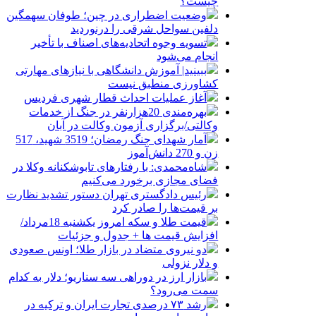
چیست؟
وضعیت اضطراری در چین؛ طوفان سهمگین
دلفین سواحل شرقی را درنوردید
تسویه وجوه اتحادیه‌های اصناف با تأخیر
انجام می‌شود
ببینید| آموزش دانشگاهی با نیازهای مهارتی
کشاورزی منطبق نیست
آغاز عملیات احداث قطار شهری فردیس
بهره‌مندی 20هزارنفر در جنگ از خدمات
وکالتی/برگزاری آزمون وکالت در آبان
آمار شهدای جنگ رمضان؛ 3519 شهید، 517
زن و 270 دانش‌آموز
شاه‌محمدی: با رفتارهای تابوشکنانه وکلا در
فضای مجازی برخورد می‌کنیم
رئیس دادگستری تهران دستور تشدید نظارت
بر قیمت‌ها را صادر کرد
قیمت طلا و سکه امروز یکشنبه 18مرداد/
افزایش قیمت ها + جدول و جزئیات
دو نیروی متضاد در بازار طلا؛ اونس صعودی
و دلار نزولی
بازار ارز در دوراهی سه سناریو؛ دلار به کدام
سمت می‌رود؟
رشد ۷۳ درصدی تجارت ایران و ترکیه در