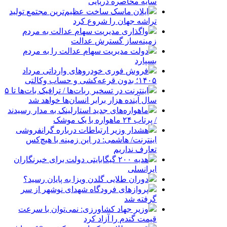
سایه محاصره دریایی
ایلان ماسک ساخت عظیم‌ترین مجتمع تولید
تراشه جهان را شروع کرد
واگذاری مدیریت سهام عدالت به مردم
زمینه‌ساز گسترش عدالت
دولت مدیریت سهام عدالت را به مردم
بسپارد
فروش فوری خودروهای وارداتی مرداد
۱۴۰۵؛ بدون قرعه‌کشی و حساب وکالتی
اینترنت در تسخیر ربات‌ها / ترافیک بات‌ها تا ۵
سال آینده هزار برابر انسان‌ها خواهد شد
ماهواره‌های جدید استارلینک به مدار رسیدند
/ پرتاب ۲۴ ماهواره با یک موشک
هشدار وزیر ارتباطات درباره گرانفروشی
اینترنت/ هاشمی: در این زمینه با هیچ‌کس
تعارف نداریم
هدیه ۲۰۰ گیگابایتی دولت برای خبرنگاران
ایرانسلی
دوران طلایی گلدن ویزا به پایان رسید؟
پروازهای فرودگاه شهدای نوشهر از سر
گرفته شد
وزیر جهاد کشاورزی: نمی‌توان با سرعت
قیمت گندم را آزاد کرد