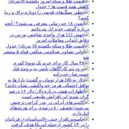
قیمت طلا و سکه امروز یکشنبه 18مرداد/
کاهش همه قیمت ها + جدول
چطور سنگ‌های قدیمی را دوباره براق و زیبا
کنیم؟
آیفون ۱۸ چه زمانی معرفی می‌شود؟ / آنچه
درباره گوشی جدید اپل می‌دانیم
جهش 112 هزار واحدی شاخص بورس در
دقایق ابتدایی معاملات امروز
قیمت طلا و سکه یکشنبه 18 مرداد+ جدول
اولین تصاویر شیائومی میکس فولد ۵ منتشر
شد
۴۸ سال کار برای خرید یک تویوتا کمری
ورود تیم کارآگاهان پلیس به پرونده قتل
حمیدرضا رجب‌زاده
دلار به 186 هزار تومان برگشت/ بازارها به
توافق احتمالی هرمز چه واکنشی نشان دادند؟
اظهارات همتی درباره دلار/ دلار ۱۶ درصد
گران شده؛ این افزایش طبیعی است
کانتینرهای ایرانی در بندر کراچی ترخیص
می‌شود| تخفیف ۸۰ درصدی برای هزینه‌های
انبارداری
جاسوس‌افزار چینی «لایت‌اسپای»، قربانیان
را در ۱۳ کشور ازجمله آمریکا هدف گرفت