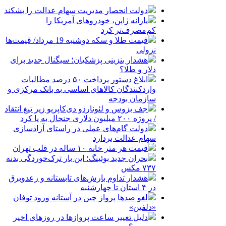
دولت انحصار مدیریت سهام عدالت را بشکند
یارانه ژاپن، خودروهای آمریکا را
کم‌مصرف‌تر کرد
قیمت طلا و سکه دوشنبه 19 مرداد/ قیمت‌ها
نزولی
هشدار بنزینی پزشکیان؛ سیگنال جدید برای
دلار و طلا؟
ابلاغ دستور پرداخت ۵۰ درصد مطالبات
واردکنندگان کالاهای اساسی به بانک مرکزی و
سازمان بودجه
جف بزوس و لئوناردو دی‌کاپریو زیر تیغ انتقاد
/ پروژه ۲۰۰ میلیون دلاری جنجال به پا کرد
دولت گام‌های عملی در راستای آزادسازی
سهام عدالت بردارد
قیمت هر متر خانه ۱۰ ساله در قلب تهران
بحران جدید بوئینگ؛ این بار ترک‌خوردگی بدنه
۷۳۷ مکس
هشدار تداوم بارش‌های تابستانه و رعدوبرق
در ۴ استان تا چهارشنبه
لغو صدها پرواز چین در آستانه ورود توفان
«دلفین»
دلیل تغییر ساعت پروازها در روزهای اخیر