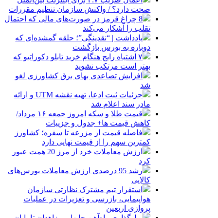
صحت دارد؟ / واکنش سازمان تنظیم مقررات
8 چراغ قرمز در صورت‌های مالی که احتمال
تقلب را آشکار می‌کند
یادداشت | “نقدینگی”؛ حلقه گمشده‌ای که
دوباره به بورس بازگشت
۷ اشتباه رایج هنگام خرید تابلو دکوراتیو که
بهتر است مرتکب نشوید
افزایش تصاعدی بهای برق کشاورزی لغو
شد
جزئیات ثبت ادعا، تهیه نقشه UTM و ارائه
مادر سند اعلام شد
قیمت طلا و سکه امروز جمعه ۱۶ مرداد/
کاهش قیمت ها+ جدول و جزییات
فاصله قیمت از مزرعه تا سفره؛ کشاورز
کمترین سهم را از قیمت نهایی دارد
ارزش معاملات خرد از مرز 20 همت عبور
کرد
رشد 95 درصدی ارزش معاملات بورس‌های
کالایی
استقرار تیم مشترک نظارتی سازمان
هواپیمایی، بازرسی و تعزیرات در عملیات
پروازی اربعین
ریل‌گذاری راه‌آهن چابهار ــ زاهدان تا پایان