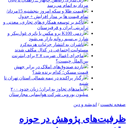
مرداد به اتمام می‌رسد
قیمت طلا و سکه امروز پنجشنبه 15مرداد/
تمام قیمت ها بر مدار افزایش + جدول
تأکید بر توسعه همکاری‌های تجاری، معدنی و
ترانزیتی ایران و قرقیزستان
ردمی K100 پرو مکس با باتری غول‌پیکر و
شارژ بی‌سیم روانه بازار می‌شود
ناشران به انتشار جزئیات هزینه‌کرد
مسئولیت اجتماعی در کدال مکلف شدند
ماجرای اعمال ضریب ۲.۷ برای اینترنت
بین‌الملل چیست؟
بازده صندوق‌های املاک در برابر جهش
قیمت مسکن؛ کدام برنده شد؟
رگبار پراکنده در نیمه شمالی استان تهران تا
شنبه
پیامدهای تجاوز به ایران؛ زیان حدود ۲۰۰
میلیون یورویی شرکت هواپیمایی مجارستان
صفحه نخست
/
اندیشه و دین
ظرفیت‌های پژوهش در حوزه