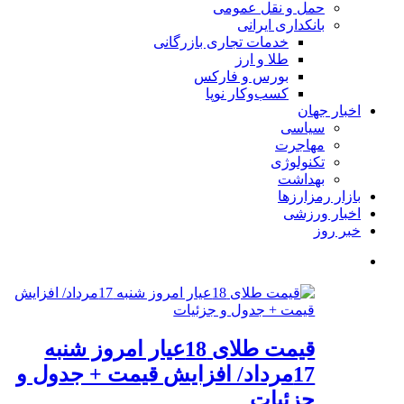
حمل و نقل عمومی
بانکداری ایرانی
خدمات تجاری بازرگانی
طلا و ارز
بورس و فارکس
کسب‌وکار نوپا
اخبار جهان
سیاسی
مهاجرت
تکنولوژی
بهداشت
بازار رمزارزها
اخبار ورزشی
خبر روز
قیمت طلای 18عیار امروز شنبه
17مرداد/ افزایش قیمت + جدول و
جزئیات