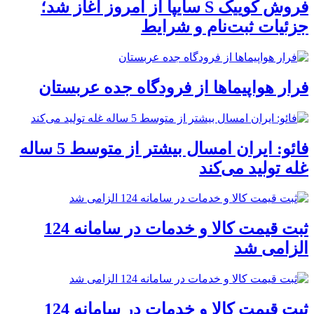
فروش کوییک S سایپا از امروز آغاز شد؛
جزئیات ثبت‌نام و شرایط
فرار هواپیماها از فرودگاه جده عربستان
فائو: ایران امسال بیشتر از متوسط 5 ساله
غله تولید می‌کند
ثبت قیمت کالا و خدمات در سامانه 124
الزامی شد
ثبت قیمت کالا و خدمات در سامانه 124