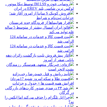
رونمایی خودرو IM LS9 توسط نیکا موتور ،
لوکس ترین شاسی بلند EREV در ایران
فروش کوییک S سایپا از امروز آغاز شد؛
جزئیات ثبت‌نام و شرایط
فرار هواپیماها از فرودگاه جده عربستان
فائو: ایران امسال بیشتر از متوسط 5 ساله
غله تولید می‌کند
ثبت قیمت کالا و خدمات در سامانه 124
الزامی شد
ثبت قیمت کالا و خدمات در سامانه 124
الزامی شد
آغاز پیش‌فروش بلیت بازگشت زائران دهه
پایانی صفر از امروز
اژه‌ای: خبرنگار متعهد، هم‌سنگر رزمندگان
پشت لانچر است
تأیید ربایش و قتل حمیدرضا رجب‌زاده
قیمت طلا و سکه امروز شنبه 17مرداد/
افزایش همه قیمت ها + جدول و جزئیات
رشد ۲۴ درصدی صدور کارت‌های بازرگانی
در گرگان
چرا اپل تلگرام را حذف می‌کند اما ایکس را
نه؟
بازار سرمایه به تزریق نقدینگی نیاز ندارد