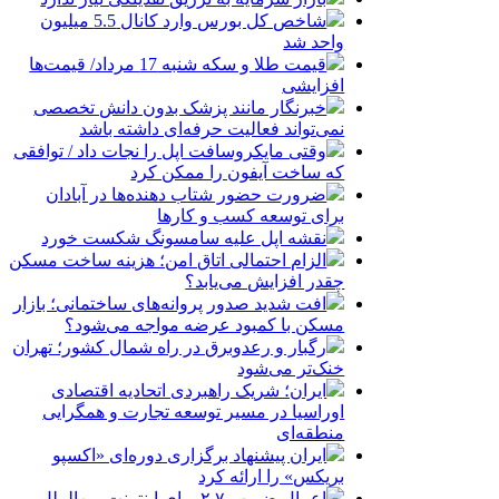
شاخص کل بورس وارد کانال 5.5 میلیون
واحد شد
قیمت طلا و سکه شنبه 17 مرداد/ قیمت‌ها
افزایشی
خبرنگار مانند پزشک بدون دانش تخصصی
نمی‌تواند فعالیت حرفه‌ای داشته باشد
وقتی مایکروسافت اپل را نجات داد / توافقی
که ساخت آیفون را ممکن کرد
ضرورت حضور شتاب ‌دهنده‌ها در آبادان
برای توسعه کسب‌ و کارها
نقشه اپل علیه سامسونگ شکست خورد
الزام احتمالی اتاق امن؛ هزینه ساخت مسکن
چقدر افزایش می‌یابد؟
افت شدید صدور پروانه‌های ساختمانی؛ بازار
مسکن با کمبود عرضه مواجه می‌شود؟
رگبار و رعدوبرق در راه شمال کشور؛ تهران
خنک‌تر می‌شود
ایران؛ شریک راهبردی اتحادیه اقتصادی
اوراسیا در مسیر توسعه تجارت و همگرایی
منطقه‌ای
ایران پیشنهاد برگزاری دوره‌ای «اکسپو
بریکس» را ارائه کرد
اعمال ضریب ۲.۷ برای اینترنت بین‌الملل