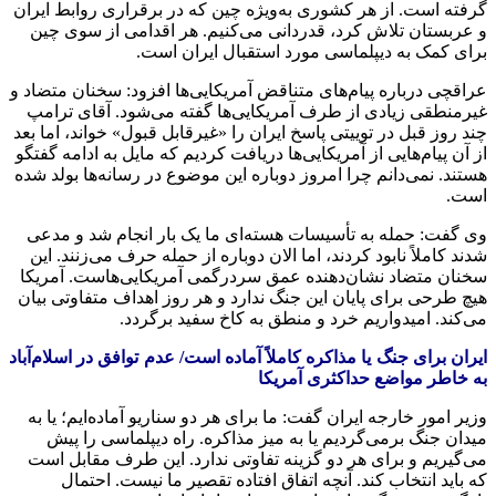
گرفته است. از هر کشوری به‌ویژه چین که در برقراری روابط ایران
و عربستان تلاش کرد، قدردانی می‌کنیم. هر اقدامی از سوی چین
برای کمک به دیپلماسی مورد استقبال ایران است.
عراقچی درباره پیام‌های متناقض آمریکایی‌ها افزود: سخنان متضاد و
غیرمنطقی زیادی از طرف آمریکایی‌ها گفته می‌شود. آقای ترامپ
چند روز قبل در توییتی پاسخ ایران را «غیرقابل قبول» خواند، اما بعد
از آن پیام‌هایی از آمریکایی‌ها دریافت کردیم که مایل به ادامه گفتگو
هستند. نمی‌دانم چرا امروز دوباره این موضوع در رسانه‌ها بولد شده
است.
وی گفت: حمله به تأسیسات هسته‌ای ما یک بار انجام شد و مدعی
شدند کاملاً نابود کردند، اما الان دوباره از حمله حرف می‌زنند. این
سخنان متضاد نشان‌دهنده عمق سردرگمی آمریکایی‌هاست. آمریکا
هیچ طرحی برای پایان این جنگ ندارد و هر روز اهداف متفاوتی بیان
می‌کند. امیدواریم خرد و منطق به کاخ سفید برگردد.
ایران برای جنگ یا مذاکره کاملاً آماده است/ عدم توافق در اسلام‌آباد
به خاطر مواضع حداکثری آمریکا
وزیر امور خارجه ایران گفت: ما برای هر دو سناریو آماده‌ایم؛ یا به
میدان جنگ برمی‌گردیم یا به میز مذاکره. راه دیپلماسی را پیش
می‌گیریم و برای هر دو گزینه تفاوتی ندارد. این طرف مقابل است
که باید انتخاب کند. آنچه اتفاق افتاده تقصیر ما نیست. احتمال