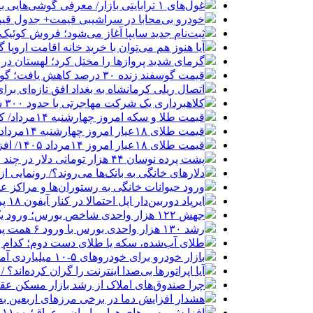
غول‌های ۱ ترابایتی بازار/ معرفی گوشی‌هایی با بالاترین ظرفیت حافظه داخلی در سال ۲۰۲۶
خودرو بی‌محابا در سراشیبی قیمت+ جدول قی
ثبت‌نام جدید سایپا آغاز می‌شود؛ فروش کوئیک S با پیش‌پرداخت ۵۰۰ میلیون
آیا هنوز هم می‌توان با خرید خانه اقامت اروپا
گرمای شدید پروازها را مختل کرد؛ لهستان در
قیمت گوسفند زنده ۳۰ درصد کاهش یافت؛ گوشت ارزان نشد
اتصال ریلی کرمانشاه به بغداد افق تازه‌ای بر
کلاهبرداری یک شرکت مهاجرتی با حدود ۳۰۰ شاکی
قیمت طلا و سکه امروز چهارشنبه ۱۴مرداد/ کاهش همه قیمت ها + جدول و جزئیات
قیمت طلای ۱۸عیار امروز چهارشنبه ۱۴مرداد/ افزایش قیمت + جدول
قیمت طلای ۱۸عیار امروز ۱۴مرداد ۱۴۰۵/ افزایش قیمت + جدول و جزئیات
پشت پرده نوسان ۴۴ هزار تومانی دلار در چند ماه
دلارهای خانگی به بانک‌ها می‌روند؟/ رونمایی ا
ورود حیوانات خانگی به رستوران‌ها و مراکز 
ایرپاد دوربین‌دار اپل احتمالا در کنار آیفون ۱۸ پرو رونمایی می‌شود
جهش ۱۲۲ هزار واحدی شاخص بورس؛ ورود یک همت پول حقیقی در آغاز معاملات
رشد ۱۳۰ هزار واحدی بورس با ورود ۶ همت پول حقیقی/ صف خرید ۷۰۰ نماد
طلای آب‌شده، سکه یا طلای دست دوم؛ کدام 
بازار خودرو برای خودروهای ۵-۱۰ میلیاردی آماده نیست!
آیا اپراتورها بی‌صدا اینترنت را گران کرده‌اند؟ / ماجر
چرا صندوق‌های املاک از رشد بازار مسکن عق
هشدار افزایش دما در برخی مرزهای اربعین به ۵۰ درج
افزایش مسیرهای هوایی ایران و عراق؛ ۱۱۰۰ پرواز اربعین انجام شد