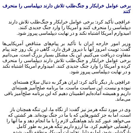
برخی عوامل خرابکار و جنگ‌طلب تلاش دارند دیپلماسی را منحرف
کنند
عراقچی تأکید کرد: برخی عوامل خرابکار و جنگ‌طلب تلاش دارند
دیپلماسی را منحرف کنند و آمریکا را وارد جنگ جدیدی کنند.
امیدوارم آمریکا اشتباه نکند و در نهایت دیپلماسی پیروز شود.
وزیر امور خارجه ایران با تأکید بر پیام‌های متناقض آمریکایی‌ها
گفت: توییت امروز آنها با دیروز فرق دارد، گاهی در یک روز چند پیام
متفاوت دریافت می‌کنیم. این یک مشکل بسیار بزرگ است. می‌دانیم
برخی عوامل خرابکار و جنگ‌طلب تلاش دارند دیپلماسی را منحرف
کرده و آمریکا را وارد جنگ جدیدی کنند. امیدوارم آمریکا اشتباه نکند
و در نهایت دیپلماسی پیروز شود.
عراقچی بار دیگر تأکید کرد: ایران هرگز به دنبال سلاح هسته‌ای
نبوده و نیست. این سیاست ماست. ما برنامه صلح‌آمیز هسته‌ای
داریم و همیشه آماده‌ایم اطمینان دهیم که این برنامه صلح‌آمیز باقی
می‌ماند.
وی در مورد تنگه هرمز نیز گفت: از نگاه ما، این تنگه همچنان باز
است، اما به جز کشورهایی که با ما در جنگ بوده‌اند. هر کشتی که
می‌خواهد عبور کند باید هماهنگی لازم را با ما انجام دهد و ما آنها را
راهنمایی خواهیم کرد. ما آرزو داریم تنگه هرمز به طور کامل
بازگشایی شود، اما به دلیل تجاوزات آمریکا، منطقه ناامن شده