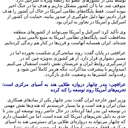
توسط یکی از کشورهای عضو که رابطه ویژه با اسرائیل دارد
متوقف شد. ما با آن کشور مشکل نداریم و هدف ما در جنگ اخیر
نبوده است. فقط پایگاه‌های نظامی آمریکا در خاک آن کشور را هدف
قرار دادیم. تنها دلیل جلوگیری از صدور بیانیه، حمایت آن کشور از
اسرائیل و آمریکا در تجاوز به ایران بود.
وی تأکید کرد: اسرائیل و آمریکا نمی‌توانند از کشورهای منطقه
محافظت کنند. پایگاه‌های نظامی آمریکا به منبع ناامنی تبدیل
شده‌اند. ایران همسایه آنهاست و قرن‌ها در کنار هم زندگی کرده‌ایم.
عراقچی در پایان گفت: روند میانجی‌گری شکست نخورده اما در
مسیر دشواری قرار دارد. از هر کشوری به‌ویژه چین که در
ازسرگیری روابط ایران و عربستان نقش داشت استقبال می‌کنیم.
امیدواریم با پیشرفت مذاکرات، تنگه هرمز کاملاً امن شود و
رفت‌وآمد کشتی‌ها به وضعیت عادی بازگردد.
عراقچی: بندر چابهار دروازه طلایی هند به آسیای مرکزی است/
تحریم‌های آمریکا روند توسعه را کند کرده
وزیر امور خارجه ایران گفت: بندر چابهار یکی از نمادهای همکاری
میان ایران و هند است و ما بسیار خرسندیم که هندی‌ها نقش مهمی
در توسعه این بندر ایفا کرده‌اند. در حال حاضر روند توسعه این بندر تا
حدی به دلیل تحریم‌های آمریکا کند شده است، اما من اطمینان دارم
که چابهار می‌تواند به دروازه‌ای طلایی برای دسترسی هند به آسیای
مرکزی، قفقاز و سپس اروپا از طریق این مسیر ترانزیتی تبدیل