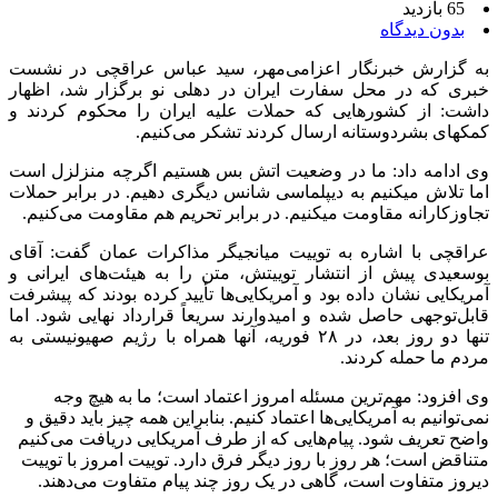
65 بازدید
بدون دیدگاه
به گزارش خبرنگار اعزامی‌مهر، سید عباس عراقچی در نشست
خبری که در محل سفارت ایران در دهلی نو برگزار شد، اظهار
داشت: از کشورهایی که حملات علیه ایران را محکوم کردند و
کمکهای بشردوستانه ارسال کردند تشکر می‌کنیم.
وی ادامه داد: ما در وضعیت اتش بس هستیم اگرچه منزلزل است
اما تلاش میکنیم به دیپلماسی شانس دیگری دهیم. در برابر حملات
تجاوزکارانه مقاومت میکنیم. در برابر تحریم هم مقاومت می‌کنیم.
عراقچی با اشاره به توییت میانجیگر مذاکرات عمان گفت: آقای
بوسعیدی پیش از انتشار توییتش، متن را به هیئت‌های ایرانی و
آمریکایی نشان داده بود و آمریکایی‌ها تأیید کرده بودند که پیشرفت
قابل‌توجهی حاصل شده و امیدوارند سریعاً قرارداد نهایی شود. اما
تنها دو روز بعد، در ۲۸ فوریه، آنها همراه با رژیم صهیونیستی به
مردم ما حمله کردند.
وی افزود: مهم‌ترین مسئله امروز اعتماد است؛ ما به هیچ وجه
نمی‌توانیم به آمریکایی‌ها اعتماد کنیم. بنابراین همه چیز باید دقیق و
واضح تعریف شود. پیام‌هایی که از طرف آمریکایی دریافت می‌کنیم
متناقض است؛ هر روز با روز دیگر فرق دارد. توییت امروز با توییت
دیروز متفاوت است، گاهی در یک روز چند پیام متفاوت می‌دهند.