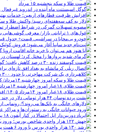
قیمت طلا و سکه پنجشنبه ۱۵ مرداد
گوگل اسیستنت ماه آینده در اندروید غیرفعال 
افزایش ظرفیت قطارهای اربعین؛ خدمات بهتر 
دلار به کف سه‌هفته‌ای رسید/ واکنش طلا و سک
مصوبه تسهیلات گمرکی در شرایط اضطرار تم
غول‌های ۱ ترابایتی بازار/ معرفی گوشی‌هایی با بالاترین ظرفیت حافظه داخلی در سال ۲۰۲۶
خودرو بی‌محابا در سراشیبی قیمت+ جدول قی
ثبت‌نام جدید سایپا آغاز می‌شود؛ فروش کوئیک S با پیش‌پرداخت ۵۰۰ میلیون
آیا هنوز هم می‌توان با خرید خانه اقامت اروپا
گرمای شدید پروازها را مختل کرد؛ لهستان در
قیمت گوسفند زنده ۳۰ درصد کاهش یافت؛ گوشت ارزان نشد
اتصال ریلی کرمانشاه به بغداد افق تازه‌ای بر
کلاهبرداری یک شرکت مهاجرتی با حدود ۳۰۰ شاکی
قیمت طلا و سکه امروز چهارشنبه ۱۴مرداد/ کاهش همه قیمت ها + جدول و جزئیات
قیمت طلای ۱۸عیار امروز چهارشنبه ۱۴مرداد/ افزایش قیمت + جدول
قیمت طلای ۱۸عیار امروز ۱۴مرداد ۱۴۰۵/ افزایش قیمت + جدول و جزئیات
پشت پرده نوسان ۴۴ هزار تومانی دلار در چند ماه
دلارهای خانگی به بانک‌ها می‌روند؟/ رونمایی ا
ورود حیوانات خانگی به رستوران‌ها و مراکز 
ایرپاد دوربین‌دار اپل احتمالا در کنار آیفون ۱۸ پرو رونمایی می‌شود
جهش ۱۲۲ هزار واحدی شاخص بورس؛ ورود یک همت پول حقیقی در آغاز معاملات
رشد ۱۳۰ هزار واحدی بورس با ورود ۶ همت پول حقیقی/ صف خرید ۷۰۰ نماد