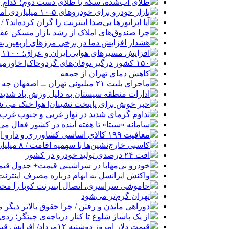
طلای آب‌شده، سکه یا طلای دست دوم؛ کدام 
بازار خودرو برای خودروهای ۵-۱۰ میلیاردی آماده نیست!
آیا اپراتورها بی‌صدا اینترنت را گران کرده‌اند؟ / ماجر
چرا صندوق‌های املاک از رشد بازار مسکن عق
هشدار افزایش دما در برخی مرزهای اربعین به ۵۰ درج
افزایش مسیرهای هوایی ایران و عراق؛ ۱۱۰۰ پرواز اربعین انجام شد
۱۵۰ کشور درگیر توفان‌های گردوخاک| خاورمیانه از کانون‌های اصلی این بحران جهانی است
کاهش دمای تهران از جمعه
ماجرای بلیت ۲۱ میلیونی تهران ــ اصفهان چه بود؟
ادارات منطقه سیستان به دلیل وزش باد شدید 
خبر خوش برای پایتخت نشینان| هوا خنک می ش
تداوم گرمای شدید در نوار غربی و جنوب غرب؛ نجف و
سامانه «سیتا» تا هفته آینده در کشور فعال می
معافیت ۱۹۹ کالای اساسی کشاورزی و دارو از پرداخت عوارض ۱.۲ درصدی واردات
کاسبی خارج‌نشین‌ها با سهمیه اقامت / ۸ میلیارد بده خودرو وارد کن!
افت ۲۴ درصدی تولید خودرو در کشور
خودرو بی‌مهابا در سراشیبی قیمت+ جدول قی
واکنش ایرانسل به ابهام درباره مصرف اینترنت
خاموشی سراسری، اتصال اینترنت کوبا را مخت
تهران گرم‌تر می‌شود
دوراهی ماندن و رفتن / چرا حقوق بالاتر دیگر
از یک پاساژ شلوغ تا کنار دریاچه‌ی چیتگر؛ ر
قیمت دلار امروز دوشنبه ۱۲مرداد/ افزایش قیمت + جدول