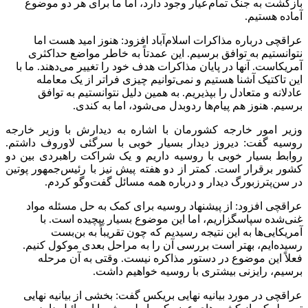
بازگشت به جنگ تمام‌عیار وجود دارد، اما ما برای هر دو موضوع
آماده هستیم.
عراقچی درباره مذاکرات اسلام‌آباد افزود: هنوز امید هست اما
نتوانستیم به توافق برسیم. این عمدتاً به خاطر مواضع حداکثری
آمریکاست. آنها در پایان مذاکرات هدف خود را تغییر می‌دهند. ما با
این تاکتیک آشنا هستیم و نمی‌توانیم چیزی فراتر از یک معامله
عادلانه و متعادل را بپذیریم. به همین دلیل نتوانستیم به توافق
برسیم. هنوز هم پیام‌ها ردوبدل می‌شود، اما به کندی.
وزیر امور خارجه کشورمان با اشاره به دیدارش با وزیر خارجه
روسیه گفت: دیروز دیدار بسیار خوبی با سرگئی لاوروف داشتم.
روابط بسیار خوبی با روسیه داریم و یک شراکت راهبردی بین دو
کشور برقرار است. کمتر از دو هفته پیش نیز با رئیس‌جمهور پوتین
در سن‌پترزبورگ دیدار و درباره همه مسائل گفت‌وگو کردم.
عراقچی افزود: از پیشنهاد روسیه برای کمک به حل مسئله مواد
غنی‌شده سپاسگزاریم، اما این موضوع بسیار پیچیده است. با
آمریکایی‌ها به این نتیجه رسیدیم که چون تقریباً به بن‌بست
رسیده‌ایم، بهتر است بررسی آن را به مراحل بعدی موکول کنیم.
فعلاً این موضوع در دستور مذاکره نیست. وقتی به آن مرحله
برسیم، رایزنی بیشتری با روسیه خواهیم داشت.
عراقچی در مورد بیانیه نهایی بریکس گفت: بخشی از بیانیه نهایی