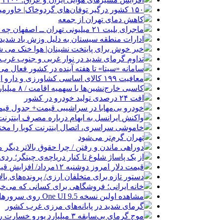
۱۵۰ کشور درگیر توفان‌های گردوخاک| خاورمیانه از کانون‌های اصلی این بحران جهانی است
کاهش دمای تهران از جمعه
ماجرای بلیت ۲۱ میلیونی تهران ــ اصفهان چه بود؟
ادارات منطقه سیستان به دلیل وزش باد شدید 
خبر خوش برای پایتخت نشینان| هوا خنک می ش
تداوم گرمای شدید در نوار غربی و جنوب غرب؛ نجف و
سامانه «سیتا» تا هفته آینده در کشور فعال می
معافیت ۱۹۹ کالای اساسی کشاورزی و دارو از پرداخت عوارض ۱.۲ درصدی واردات
کاسبی خارج‌نشین‌ها با سهمیه اقامت / ۸ میلیارد بده خودرو وارد کن!
افت ۲۴ درصدی تولید خودرو در کشور
خودرو بی‌مهابا در سراشیبی قیمت+ جدول قی
واکنش ایرانسل به ابهام درباره مصرف اینترنت
خاموشی سراسری، اتصال اینترنت کوبا را مخت
تهران گرم‌تر می‌شود
دوراهی ماندن و رفتن / چرا حقوق بالاتر دیگر
از یک پاساژ شلوغ تا کنار دریاچه‌ی چیتگر؛ ر
قیمت دلار امروز دوشنبه ۱۲مرداد/ افزایش قیمت + جدول
دستور تازه برای متخلفان ارزی/ پرونده‌های بالای ۳ میلیون یورو قضایی می‌
خانه ایرانی؛ فروشگاهی برای کسانی که می‌خواه
مشاهده اولین نسخه One UI 9.5 روی سرورهای سامسونگ
گرمای شدید در پایانه‌های مرزی غرب کشور
موج گرمای بی‌سابقه ۳ میلیارد یورو خسارت روی دست اروپا گذاشت