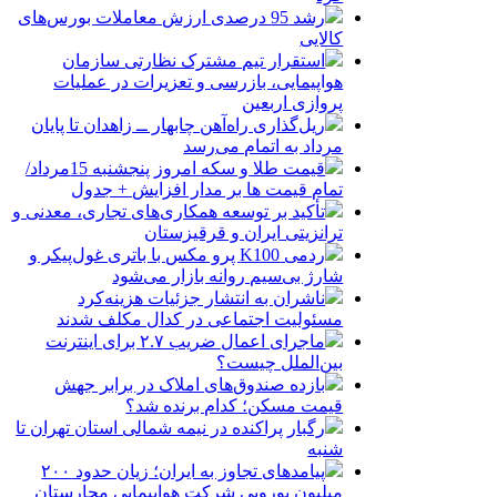
رشد 95 درصدی ارزش معاملات بورس‌های
کالایی
استقرار تیم مشترک نظارتی سازمان
هواپیمایی، بازرسی و تعزیرات در عملیات
پروازی اربعین
ریل‌گذاری راه‌آهن چابهار ــ زاهدان تا پایان
مرداد به اتمام می‌رسد
قیمت طلا و سکه امروز پنجشنبه 15مرداد/
تمام قیمت ها بر مدار افزایش + جدول
تأکید بر توسعه همکاری‌های تجاری، معدنی و
ترانزیتی ایران و قرقیزستان
ردمی K100 پرو مکس با باتری غول‌پیکر و
شارژ بی‌سیم روانه بازار می‌شود
ناشران به انتشار جزئیات هزینه‌کرد
مسئولیت اجتماعی در کدال مکلف شدند
ماجرای اعمال ضریب ۲.۷ برای اینترنت
بین‌الملل چیست؟
بازده صندوق‌های املاک در برابر جهش
قیمت مسکن؛ کدام برنده شد؟
رگبار پراکنده در نیمه شمالی استان تهران تا
شنبه
پیامدهای تجاوز به ایران؛ زیان حدود ۲۰۰
میلیون یورویی شرکت هواپیمایی مجارستان