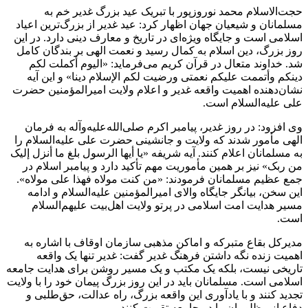
حجت‌الاسلام محمد نوروزپور با تبریک عید بزرگ غدیر خم به
مسلمانان و شیعیان جهان اظهار کرد: عید غدیر از بزرگ‌ترین اعیاد
اسلامی است و جایگاه ویژه‌ای در تاریخ و معارف دینی دارد. در این
روز بزرگ، دین اسلام به کمال رسید و نعمت الهی بر بندگان کامل
شد. خداوند متعال در قرآن کریم می‌فرماید: «الیوم أکملت لکم
دینکم وأتممت علیکم نعمتی ورضیت لکم الإسلام دینا» و این آیه
نشان‌دهنده اهمیت واقعه غدیر و اعلام ولایت امیرالمؤمنین حضرت
علی علیه‌السلام است.
وی افزود: در روز غدیر، پیامبر اکرم صلی‌الله‌علیه‌وآله به فرمان
الهی مأمور شدند که ولایت و جانشینی حضرت علی علیه‌السلام را
به مسلمانان اعلام کنند. آیه شریفه «یا أیها الرسول بلغ ما أنزل إلیک
من ربک» نیز بر همین مأموریت مهم تأکید دارد و پیامبر اسلام در
جمع عظیم مسلمانان فرمودند: «من کنت مولاه فهذا علی مولاه».
این سخن، بیانگر جایگاه والای امیرالمؤمنین علیه‌السلام و ادامه
مسیر هدایت امت اسلامی در پرتو ولایت اهل‌بیت علیهم‌السلام
است.
مدیرکل بقاع متبرکه و اماکن مذهبی سازمان اوقاف با اشاره به
اهمیت زنده نگه داشتن فرهنگ غدیر گفت: غدیر تنها یک واقعه
تاریخی نیست، بلکه یک مکتب و یک مسیر روشن برای هدایت جامعه
اسلامی است. مسلمانان باید در این روز بزرگ پیمان خود را با ولایت
تجدید کنند و با یادآوری این واقعه بزرگ، راه عدالت، حق‌طلبی و
دفاع از مظلومان را در جامعه تقویت کنند.