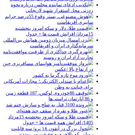
تکذیب ادعای نماینده مجلس درباره نحوه
ردزنی محل استقرار شهید لاریجانی
هوش مصنوعی، بستر وقوع 55درصد جرایم
سایبری آفریقاست
قیمت طلا، دلار و سکه امروز پنجشنبه
15مرداد/ افزایش قیمت ها + جدول
یزد، امسال میزبان دومین همایش بین‌المللی
سرمایه‌گذاری ایران و آفریقاست
بهره گیری حداکثری از ظرفیت موافقت‌نامه
تجارت آزاد ایران و روسیه
پرواز موفقیت‌آمیز هواپیمای مسافربری چین
در ارتفاع بالا /عکس
ورود موج تازه گرما به کشور
اعدام با صندلی الکتریکی؛ مجازات آمریکایی
برای خیانت به وطن
توقیف 86خودروی لوکس، 187 قطعه زمین
و 86 آپارتمان تراستی‌ها
پرونده 3100 قتل به صلح و سازش ختم شد
عبور طلا و نقره از سقف چند هفته‌ای
قیمت طلا و سکه امروز پنجشنبه 15مرداد
1405/ افزایش همه قیمت ها + جدول
تحول بزرگ در آیفون ۱۸ پرو/ سه قابلیت
رویایی که بالاخره به حقیقت می‌پیوندند