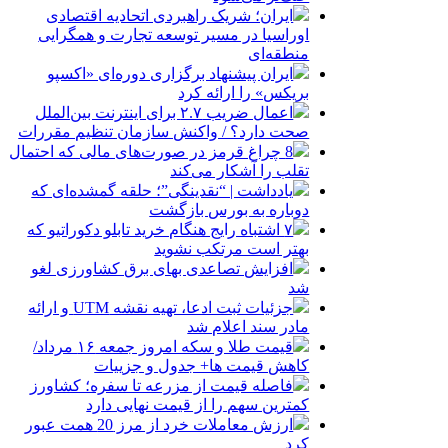
ایران؛ شریک راهبردی اتحادیه اقتصادی
اوراسیا در مسیر توسعه تجارت و همگرایی
منطقه‌ای
ایران پیشنهاد برگزاری دوره‌ای «اکسپو
بریکس» را ارائه کرد
اعمال ضریب ۲.۷ برای اینترنت بین‌الملل
صحت دارد؟ / واکنش سازمان تنظیم مقررات
8 چراغ قرمز در صورت‌های مالی که احتمال
تقلب را آشکار می‌کند
یادداشت | “نقدینگی”؛ حلقه گمشده‌ای که
دوباره به بورس بازگشت
۷ اشتباه رایج هنگام خرید تابلو دکوراتیو که
بهتر است مرتکب نشوید
افزایش تصاعدی بهای برق کشاورزی لغو
شد
جزئیات ثبت ادعا، تهیه نقشه UTM و ارائه
مادر سند اعلام شد
قیمت طلا و سکه امروز جمعه ۱۶ مرداد/
کاهش قیمت ها+ جدول و جزییات
فاصله قیمت از مزرعه تا سفره؛ کشاورز
کمترین سهم را از قیمت نهایی دارد
ارزش معاملات خرد از مرز 20 همت عبور
کرد