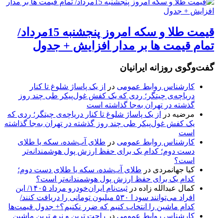
قیمت طلا و سکه امروز پنجشنبه 15مرداد/
تمام قیمت ها بر مدار افزایش + جدول
گفت‌وگوی روزانه ایرانیان
کارشناس روابط عمومی
در
از یک پاساژ شلوغ تا کنار
دریاچه‌ی چیتگر؛ ردی که یک کفش غول‌پیکر طی چند روز
گذشته در تهران به‌جا گذاشته است
مرضیه
در
از یک پاساژ شلوغ تا کنار دریاچه‌ی چیتگر؛ ردی که
یک کفش غول‌پیکر طی چند روز گذشته در تهران به‌جا گذاشته
است
کارشناس روابط عمومی
در
طلای آب‌شده، سکه یا طلای
دست دوم؛ کدام یک برای حفظ ارزش پول هوشمندانه‌تر
است؟
کیا جهانمردی
در
طلای آب‌شده، سکه یا طلای دست دوم؛
کدام یک برای حفظ ارزش پول هوشمندانه‌تر است؟
کمال عبدالله زاده
در
ثبت‌نام ایران‌خودرو مرداد ۱۴۰۵/ این
افراد می‌توانند سود ا ۵۳۰ میلیون تومانی را دریافت کنند/
کدام ماشین را انتخاب کنیم که ضرر نکنیم؟+ جدول قیمت‌ها
کارشناس روابط عمومی
در
راحت ترین و نرم ترین ماشین