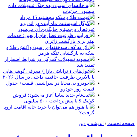
به خانه‌های آسیب دیده جنگ تسهیلات داده
میشود+ جزئیات
قیمت طلا و سکه پنجشنبه 15 مرداد
گوگل اسیستنت ماه آینده در اندروید
غیرفعال و جمینای جایگزین آن می‌شود
افزایش ظرفیت قطارهای اربعین؛ خدمات
بهتر برای بازگشت زائران
دلار به کف سه‌هفته‌ای رسید/ واکنش طلا و
سکه به بازگشایی تنگه هرمز
مصوبه تسهیلات گمرکی در شرایط اضطرار
تمدید شد
غول‌های ۱ ترابایتی بازار/ معرفی گوشی‌هایی
با بالاترین ظرفیت حافظه داخلی در سال ۲۰۲۶
خودرو بی‌محابا در سراشیبی قیمت+ جدول
قیمت روز خودرو
ثبت‌نام جدید سایپا آغاز می‌شود؛ فروش
کوئیک S با پیش‌پرداخت ۵۰۰ میلیونی
آیا هنوز هم می‌توان با خرید خانه اقامت اروپا
گرفت؟
صفحه نخست
/
اندیشه و دین