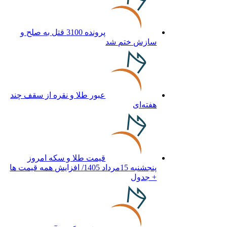
پرونده 3100 قتل به صلح و
سازش ختم شد
عبور طلا و نقره از سقف چند
هفته‌ای
قیمت طلا و سکه امروز
پنجشنبه 15مرداد 1405/ افزایش همه قیمت ها
+ جدول