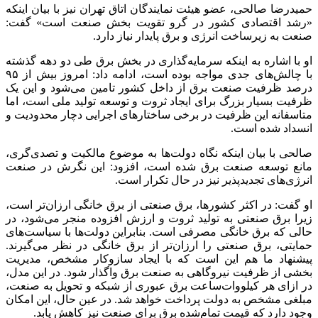
حمیدرضا صالحی، عضو هیئت نمایندگان اتاق تهران نیز با بیان اینکه
«رشد اقتصادی کشور در گرو تقویت بخش صنعت است» گفت:
صنعت به زیرساخت انرژی و برق پایدار نیاز دارد.
او با اشاره به اینکه سرمایه‌گذاری در بخش برق طی دو دهه گذشته
با چالش‌های جدی مواجه بوده است، ادامه داد: امروز بیش از ۹۵
درصد ظرفیت صنعت برق از داخل کشور تامین می‌شود و این یک
ظرفیت بسیار بزرگ برای ایجاد ثروت و توسعه تولید ملی است، اما
متاسفانه این ظرفیت در برخی ساختارهای اجرایی دچار محدودیت و
انسداد شده است.
صالحی با بیان اینکه نگاه دولت‌ها به موضوع مالکیت و تصدی‌گری،‌
مانع توسعه صنعت برق شده است، افزود: این نگرش در صنعت
انرژی‌های تجدیدپذیر نیز در حال تکرار است.
او گفت: در اکثر کشورها، برق صنعتی از برق خانگی ارزان‌تر است،
زیرا برق صنعتی به تولید ثروت و ارزش افزوده منجر می‌شود، در
حالی که برق خانگی مصرفی است. بنابراین دولت‌ها با سیاست‌های
حمایتی، برق صنعتی را ارزان‌تر از برق خانگی در نظر می‌گیرند.
پیشنهاد ما هم این است که با ایجاد سازوکار مشخص، مدیریت
بخشی از ظرفیت نیروگاهی به صنعت برق واگذار شود. در این مدل،
در ازای هر کیلووات‌ساعت برق عبوری از شبکه و تحویل به صنعت،
مبلغی مشخص به دولت پرداخت خواهد شد. در عین حال، این امکان
وجود دارد که قیمت تمام‌شده برق برای صنعت نیز کاهش یابد.