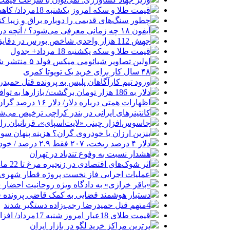
قیمت طلا و سکه امروز یکشنبه 18مرداد/ کاهش همه قیمت ها + جدول
چطور سنگ‌های قدیمی را دوباره براق و زیبا کن
آیفون ۱۸ چه زمانی معرفی می‌شود؟ / آنچه درباره گوشی جدید اپل می‌دانیم
جهش 112 هزار واحدی شاخص بورس در دقایق ابتدایی معاملات امروز
قیمت طلا و سکه یکشنبه 18 مرداد+ جدول
اولین تصاویر شیائومی میکس فولد ۵ منتشر شد
۴۸ سال کار برای خرید یک تویوتا کمری
ورود تیم کارآگاهان پلیس به پرونده قتل حمید
دلار به 186 هزار تومان برگشت/ بازارها به توافق احتمالی هرمز چه واکنشی نشان دادند؟
اظهارات همتی درباره دلار/ دلار ۱۶ درصد گران شده؛ این افزایش طبیعی است
کانتینرهای ایرانی در بندر کراچی ترخیص می‌شود| تخفیف ۸۰ درصدی برای هزی
جاسوس‌افزار چینی «لایت‌اسپای»، قربانیان را در ۱۳ کشور ازجمله آمریکا هدف
بنزین ارزان یا خودروی گران؟ هزینه پنهان 
دلار ۴ درصد ریخت، ۲۰۷ فقط ۲.۹ درصد / خودرو زیر فشار دلار کوتاه می‌آید؟
هشدار نسبت به وفوع تندباد در تهران
اثر شوک‌های اقتصادی در زنجیره مرغ تا 22 ماه باقی می‌ماند
عملیات اجرایی فاز نخست پروژه قطار شهری 
«باقر خرازی» به دادگاه ویژه روحانیت احضار 
دستیار هوشمند قضایی به کمک قاضی پرونده ق
4متهم قتل حمیدرضا رجب‌زاده دستگیر شدند
قیمت طلای 18عیار امروز شنبه 17مرداد/ افزایش قیمت + جدول و جزئیات
برترین مراکز خرید لگو در بازار ایران