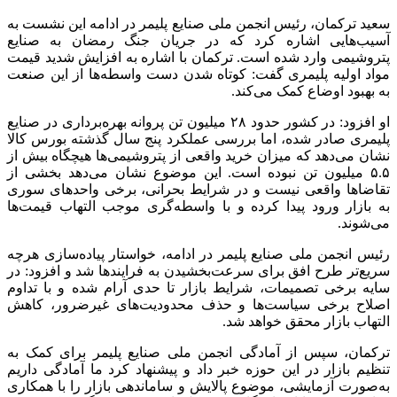
سعید ترکمان، رئیس انجمن ملی صنایع پلیمر در ادامه این نشست به
آسیب‌هایی اشاره کرد که در جریان جنگ رمضان به صنایع
پتروشیمی وارد شده است. ترکمان با اشاره به افزایش شدید قیمت
مواد اولیه پلیمری گفت: کوتاه شدن دست واسطه‌ها از این صنعت
به بهبود اوضاع کمک می‌کند.
او افزود: در کشور حدود ۲۸ میلیون تن پروانه بهره‌برداری در صنایع
پلیمری صادر شده، اما بررسی عملکرد پنج سال گذشته بورس کالا
نشان می‌دهد که میزان خرید واقعی از پتروشیمی‌ها هیچگاه بیش از
۵.۵ میلیون تن نبوده است. این موضوع نشان می‌دهد بخشی از
تقاضاها واقعی نیست و در شرایط بحرانی، برخی واحدهای سوری
به بازار ورود پیدا کرده و با واسطه‌‌گری موجب التهاب قیمت‌ها
می‌شوند.
رئیس انجمن ملی صنایع پلیمر در ادامه، خواستار پیاده‌سازی هرچه
سریع‌تر طرح افق برای سرعت‌بخشیدن به فرایندها شد و افزود: در
سایه برخی تصمیمات، شرایط بازار تا حدی آرام‌ شده و با تداوم
اصلاح برخی سیاست‌ها و حذف محدودیت‌های غیرضرور، کاهش
التهاب بازار محقق خواهد شد.
ترکمان، سپس از آمادگی انجمن ملی صنایع پلیمر برای کمک به
تنظیم بازار در این حوزه خبر داد و پیشنهاد کرد ما آمادگی داریم
به‌صورت آزمایشی، موضوع پالایش و ساماندهی بازار را با همکاری