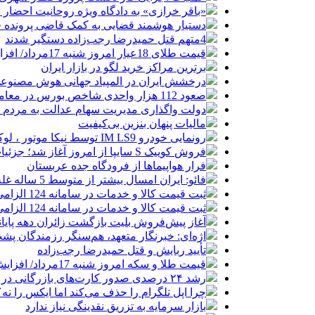
«باقر خرازی» به دادگاه ویژه روحانیت احضار 
دستیار هوشمند قضایی به کمک قاضی پرونده ق
4متهم قتل حمیدرضا رجب‌زاده دستگیر شدند
قیمت طلای 18عیار امروز شنبه 17مرداد/ افزایش قیمت + جدول و جزئیات
برترین مراکز خرید لگو در بازار ایران
درخشش ایران در المپیاد جهانی هوش مصنوع
صعود 112 هزار واحدی شاخص بورس در معاملات امروز
دولت واگذاری مدیریت سهام عدالت به مردم را
مالیات پنهان بنزین بی‌کیفیت
رونمایی خودرو IM LS9 توسط نیکا موتور ، لوکس ترین شاسی بلند EREV در ایران
فروش کوییک S سایپا از امروز آغاز شد؛ جزئیات ثبت‌نام و شرایط
فرار هواپیماها از فرودگاه جده عربستان
فائو: ایران امسال بیشتر از متوسط 5 ساله غله تولید می‌کند
ثبت قیمت کالا و خدمات در سامانه 124 الزامی شد
ثبت قیمت کالا و خدمات در سامانه 124 الزامی شد
آغاز پیش‌فروش بلیت بازگشت زائران دهه پایا
اژه‌ای: خبرنگار متعهد، هم‌سنگر رزمندگان پش
تأیید ربایش و قتل حمیدرضا رجب‌زاده
قیمت طلا و سکه امروز شنبه 17مرداد/ افزایش همه قیمت ها + جدول و جزئیات
رشد ۲۴ درصدی صدور کارت‌های بازرگانی در گرگان
چرا اپل تلگرام را حذف می‌کند اما ایکس را نه؟
بازار سرمایه به تزریق نقدینگی نیاز ندارد