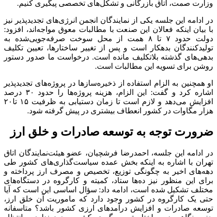
وزارت صمت، اتاق بازرگانی و تشکل‌های تخصصی پیگیری کنیم.
در ادامه این جلسه یکی از نمایندگان انجمن انرژی‌های تجدیدپذیر نیز
با بیان اینکه فعالان این صنعت با مطالبات معوق مواجه‌اند، افزود:
دولت حدود ۷ تا ۸ همت از محل سوخت صرفه‌جویی‌شده به
تولیدکنندگان بدهکار است و پس از تغییر ساختارها، تعیین تکلیف
بدهی‌های گذشته بلاتکلیف مانده است. درخواست ما صدور دستور
روشن برای تسویه این مطالبات است.
او همچنین به الزام استفاده از ذخیره‌سازها در پروژه‌های تجدیدپذیر
اشاره کرد و گفت: این الزام، هزینه پروژه‌ها را حدود ۳۰ درصد
افزایش می‌دهد و لازم است تا زمان دستیابی به ظرفیت ۱۵ تا۲۰
هزار مگاوات در کشور انعطاف بیشتری در پیش گرفته شود.
ضرورت توجه به توسعه صادرات و خلق ارز
در ادامه این جلسه، احمدرضا فرشچیان، عضو هیئت‌نمایندگان اتاق
تهران با اشاره به اینکه بخش عمده سیاست‌گذاری‌های کشور طی
دهه‌های اخیر به چگونگی توزیع، تخصیص و مصرف ارز پرداخته و
برای این منظور نیز ده‌ها ستاد، کمیته و کارگروه در دستگاه‌های
مختلف تشکیل شده است، ادامه داد: سؤال اساسی این است که آیا
حتی یک کارگروه در کشور وجود دارد که ماموریت آن خلق ارز،
توسعه صادرات و افزایش درآمدهای ارزی کشور باشد؟ متاسفانه