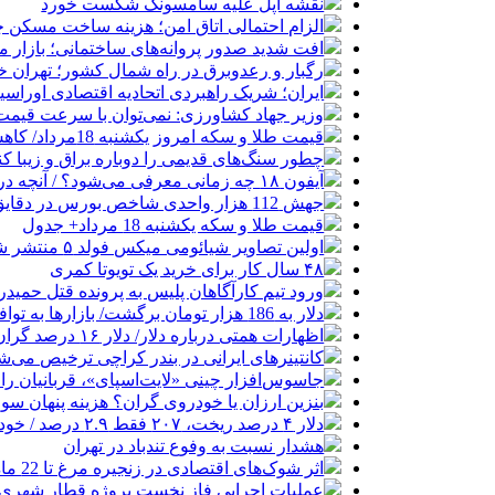
نقشه اپل علیه سامسونگ شکست خورد
الزام احتمالی اتاق امن؛ هزینه ساخت مسکن چ
افت شدید صدور پروانه‌های ساختمانی؛ بازار
رگبار و رعدوبرق در راه شمال کشور؛ تهران خ
ایران؛ شریک راهبردی اتحادیه اقتصادی اوراس
وزیر جهاد کشاورزی: نمی‌توان با سرعت قیمت گ
قیمت طلا و سکه امروز یکشنبه 18مرداد/ کاهش همه قیمت ها + جدول
چطور سنگ‌های قدیمی را دوباره براق و زیبا کن
آیفون ۱۸ چه زمانی معرفی می‌شود؟ / آنچه درباره گوشی جدید اپل می‌دانیم
جهش 112 هزار واحدی شاخص بورس در دقایق ابتدایی معاملات امروز
قیمت طلا و سکه یکشنبه 18 مرداد+ جدول
اولین تصاویر شیائومی میکس فولد ۵ منتشر شد
۴۸ سال کار برای خرید یک تویوتا کمری
ورود تیم کارآگاهان پلیس به پرونده قتل حمید
دلار به 186 هزار تومان برگشت/ بازارها به توافق احتمالی هرمز چه واکنشی نشان دادند؟
اظهارات همتی درباره دلار/ دلار ۱۶ درصد گران شده؛ این افزایش طبیعی است
کانتینرهای ایرانی در بندر کراچی ترخیص می‌شود| تخفیف ۸۰ درصدی برای هزی
جاسوس‌افزار چینی «لایت‌اسپای»، قربانیان را در ۱۳ کشور ازجمله آمریکا هدف
بنزین ارزان یا خودروی گران؟ هزینه پنهان 
دلار ۴ درصد ریخت، ۲۰۷ فقط ۲.۹ درصد / خودرو زیر فشار دلار کوتاه می‌آید؟
هشدار نسبت به وفوع تندباد در تهران
اثر شوک‌های اقتصادی در زنجیره مرغ تا 22 ماه باقی می‌ماند
عملیات اجرایی فاز نخست پروژه قطار شهری 