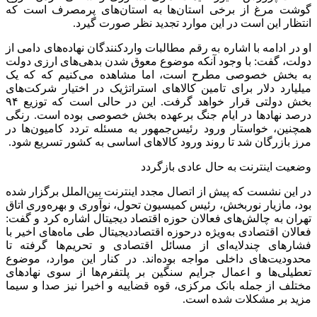
گوشت مرغ از برخی استان‌ها به استان‌های پرمصرف است که
انتظار این است در این موارد تجدید نظر صورت گیرد.
او در ادامه با اشاره به رقم مطالبات واردکنندگان نهاده‌های دامی از
دولت، گفت: با وجود آنکه موضوع معوق شدن بدهی‌های ارزی دولت
به بخش خصوصی مطرح است، اما مشاهده می‌کنیم که که یک
میلیارد دلار برای تامین کالاهای استراتژیک در اختیار شرکت‌های
بخش دولتی قرار خواهد گرفت. این در حالی است که توزیع ۹۴
درصد نهادها در ایام جنگ برعهده بخش خصوصی بوده است. رنگی
همچنین، خواستار ورود رئیس‌جمهور به مسئله تردد کامیون‌ها در
مرز بازرگان شد تا روند ورود کالاهای اساسی به کشور تسریع شود.
وضعیت اینترنت به حال عادی بازگردد
در این نشست که پیش از اتصال مجدد اینترنت بین‌الملل برگزار شده
بود، مازیار نوربخش، رئیس کمیسیون تحول‌، نوآوری و بهره‌وری اتاق
تهران به چالش‌های فعالان حوزه اقتصاد دیجیتال اشاره کرد و گفت:
فعالان اقتصادی به‌ویژه درحوزه اقتصاددیجیتال طی ماه‌های اخیر با
فشارهای چندلایه‌ای از مسائل اقتصادی و تحریم‌ها گرفته تا
محدودیت‌های داخلی مواجه بوده‌اند. در کنار این موارد، موضوع
تعطیلی‌ها و اعمال جرایم سنگین بر پلتفرم‌ها از سوی نهادهای
مختلف از جمله بانک مرکزی، قوه قضاییه و اخیرا نیز صدا و سیما
مزید بر مشکلات شده است.