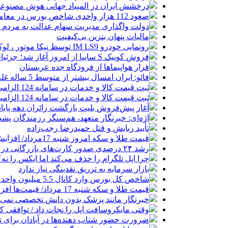
درخشش ایران در المپیاد جهانی هوش مصنوع
صعود 112 هزار واحدی شاخص بورس در معاملات امروز
دولت واگذاری مدیریت سهام عدالت به مردم را
مالیات پنهان بنزین بی‌کیفیت
رونمایی خودرو IM LS9 توسط نیکا موتور ، لوکس ترین شاسی بلند EREV در ایران
فروش کوییک S سایپا از امروز آغاز شد؛ جزئیات ثبت‌نام و شرایط
فرار هواپیماها از فرودگاه جده عربستان
فائو: ایران امسال بیشتر از متوسط 5 ساله غله تولید می‌کند
ثبت قیمت کالا و خدمات در سامانه 124 الزامی شد
ثبت قیمت کالا و خدمات در سامانه 124 الزامی شد
آغاز پیش‌فروش بلیت بازگشت زائران دهه پایا
اژه‌ای: خبرنگار متعهد، هم‌سنگر رزمندگان پش
تأیید ربایش و قتل حمیدرضا رجب‌زاده
قیمت طلا و سکه امروز شنبه 17مرداد/ افزایش همه قیمت ها + جدول و جزئیات
رشد ۲۴ درصدی صدور کارت‌های بازرگانی در گرگان
چرا اپل تلگرام را حذف می‌کند اما ایکس را نه؟
بازار سرمایه به تزریق نقدینگی نیاز ندارد
شاخص کل بورس وارد کانال 5.5 میلیون واحد شد
قیمت طلا و سکه شنبه 17 مرداد/ قیمت‌ها افزایشی
خبرنگار مانند پزشک بدون دانش تخصصی نمی‌تو
وقتی مایکروسافت اپل را نجات داد / توافقی 
ضرورت حضور شتاب ‌دهنده‌ها در آبادان برای 