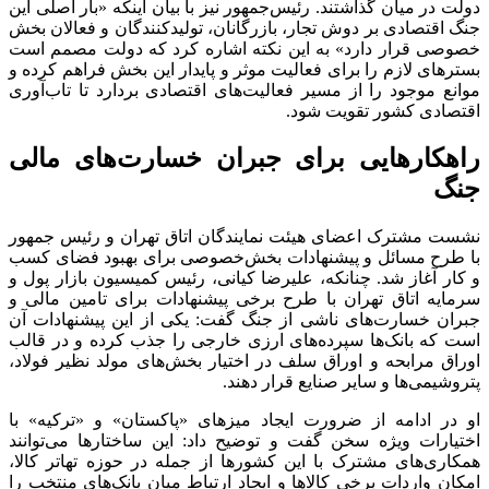
دولت در میان گذاشتند. رئیس‌جمهور نیز با بیان اینکه «بار اصلی این
جنگ اقتصادی بر دوش تجار، بازرگانان، تولیدکنندگان و فعالان بخش
خصوصی قرار دارد» به این نکته اشاره کرد که دولت مصمم است
بسترهای لازم را برای فعالیت موثر و پایدار این بخش فراهم کرده و
موانع موجود را از مسیر فعالیت‌های اقتصادی بردارد تا تاب‌آوری
اقتصادی کشور تقویت شود.
راهکارهایی برای جبران خسارت‌های مالی
جنگ
نشست مشترک اعضای هیئت نمایندگان اتاق تهران و رئیس جمهور
با طرح مسائل و پیشنهادات بخش‌خصوصی برای بهبود فضای کسب
و کار آغاز شد. چنانکه، علیرضا کیانی، رئیس کمیسیون بازار پول و
سرمایه‌ اتاق تهران با طرح برخی پیشنهادات برای تامین مالی و
جبران خسارت‌های ناشی از جنگ گفت: یکی از این پیشنهادات آن
است که بانک‌ها سپرده‌های ارزی خارجی را جذب کرده و در قالب
اوراق مرابحه و اوراق سلف در اختیار بخش‌های مولد نظیر فولاد،
پتروشیمی‌ها و سایر صنایع قرار دهند.
او در ادامه از ضرورت ایجاد میز‌های «پاکستان» و «ترکیه» با
اختیارات ویژه سخن گفت و توضیح داد: این ساختارها می‌توانند
همکاری‌های مشترک با این کشورها از جمله در حوزه تهاتر کالا،
امکان واردات برخی کالاها و ایجاد ارتباط میان بانک‌های منتخب را