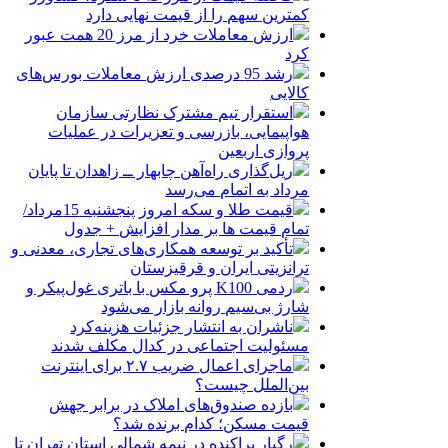
کمترین سهم را از قیمت نهایی دارد
ارزش معاملات خرد از مرز 20 همت عبور
کرد
رشد 95 درصدی ارزش معاملات بورس‌های
کالایی
استقرار تیم مشترک نظارتی سازمان
هواپیمایی، بازرسی و تعزیرات در عملیات
پروازی اربعین
ریل‌گذاری راه‌آهن چابهار ــ زاهدان تا پایان
مرداد به اتمام می‌رسد
قیمت طلا و سکه امروز پنجشنبه 15مرداد/
تمام قیمت ها بر مدار افزایش + جدول
تأکید بر توسعه همکاری‌های تجاری، معدنی و
ترانزیتی ایران و قرقیزستان
ردمی K100 پرو مکس با باتری غول‌پیکر و
شارژ بی‌سیم روانه بازار می‌شود
ناشران به انتشار جزئیات هزینه‌کرد
مسئولیت اجتماعی در کدال مکلف شدند
ماجرای اعمال ضریب ۲.۷ برای اینترنت
بین‌الملل چیست؟
بازده صندوق‌های املاک در برابر جهش
قیمت مسکن؛ کدام برنده شد؟
رگبار پراکنده در نیمه شمالی استان تهران تا