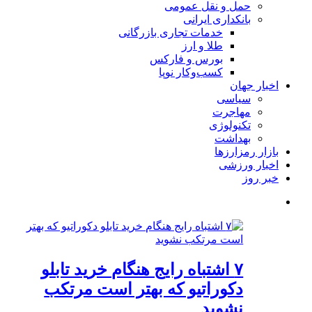
حمل و نقل عمومی
بانکداری ایرانی
خدمات تجاری بازرگانی
طلا و ارز
بورس و فارکس
کسب‌وکار نوپا
اخبار جهان
سیاسی
مهاجرت
تکنولوژی
بهداشت
بازار رمزارزها
اخبار ورزشی
خبر روز
۷ اشتباه رایج هنگام خرید تابلو
دکوراتیو که بهتر است مرتکب
نشوید