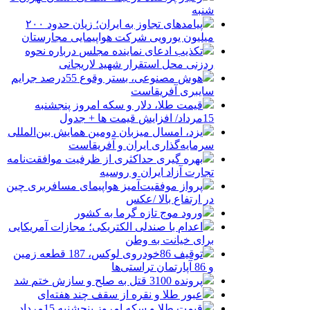
شنبه
پیامدهای تجاوز به ایران؛ زیان حدود ۲۰۰
میلیون یورویی شرکت هواپیمایی مجارستان
تکذیب ادعای نماینده مجلس درباره نحوه
ردزنی محل استقرار شهید لاریجانی
هوش مصنوعی، بستر وقوع 55درصد جرایم
سایبری آفریقاست
قیمت طلا، دلار و سکه امروز پنجشنبه
15مرداد/ افزایش قیمت ها + جدول
یزد، امسال میزبان دومین همایش بین‌المللی
سرمایه‌گذاری ایران و آفریقاست
بهره گیری حداکثری از ظرفیت موافقت‌نامه
تجارت آزاد ایران و روسیه
پرواز موفقیت‌آمیز هواپیمای مسافربری چین
در ارتفاع بالا /عکس
ورود موج تازه گرما به کشور
اعدام با صندلی الکتریکی؛ مجازات آمریکایی
برای خیانت به وطن
توقیف 86خودروی لوکس، 187 قطعه زمین
و 86 آپارتمان تراستی‌ها
پرونده 3100 قتل به صلح و سازش ختم شد
عبور طلا و نقره از سقف چند هفته‌ای
قیمت طلا و سکه امروز پنجشنبه 15مرداد