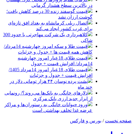
در بالاترین سطح هشدار گرمایی
قیمت گوسفند زنده 30 درصد کاهش یافت؛
گوشت ارزان نشد
اتصال ریلی کرمانشاه به بغداد افق تازه‌ای
برای غرب کشور ایجاد می‌کند
کلاهبرداری یک شرکت مهاجرتی با حدود 300
شاکی
قیمت طلا و سکه امروز چهارشنبه 14مرداد/
کاهش همه قیمت ها + جدول و جزئیات
قیمت طلای 18عیار امروز چهارشنبه
14مرداد/ افزایش قیمت + جدول
قیمت طلای 18عیار امروز 14مرداد 1405/
افزایش قیمت + جدول و جزئیات
پشت پرده نوسان ۴۴ هزار تومانی دلار در
چند ماه
دلارهای خانگی به بانک‌ها می‌روند؟/ رونمایی
از ابزار جدید ارزی بانک مرکزی
ورود حیوانات خانگی به رستوران‌ها و مراکز
عرضه غذا تخلف بهداشتی است
صفحه نخست
/
بورس و فارکس