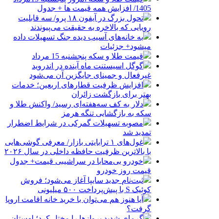
1405/ افزایش همه قیمت ها + جدول
تحول بزرگ در آیفون ۱۸ پرو/ سه قابلیت
رویایی که بالاخره به حقیقت می‌پیوندند
به خانه‌های آسیب دیده جنگ تسهیلات داده
میشود+ جزئیات
قیمت طلا و سکه پنجشنبه 15 مرداد
گوگل اسیستنت ماه آینده در اندروید
غیرفعال و جمینای جایگزین آن می‌شود
افزایش ظرفیت قطارهای اربعین؛ خدمات
بهتر برای بازگشت زائران
دلار به کف سه‌هفته‌ای رسید/ واکنش طلا و
سکه به بازگشایی تنگه هرمز
مصوبه تسهیلات گمرکی در شرایط اضطرار
تمدید شد
غول‌های ۱ ترابایتی بازار/ معرفی گوشی‌هایی
با بالاترین ظرفیت حافظه داخلی در سال ۲۰۲۶
خودرو بی‌محابا در سراشیبی قیمت+ جدول
قیمت روز خودرو
ثبت‌نام جدید سایپا آغاز می‌شود؛ فروش
کوئیک S با پیش‌پرداخت ۵۰۰ میلیونی
آیا هنوز هم می‌توان با خرید خانه اقامت اروپا
گرفت؟
گرمای شدید پروازها را مختل کرد؛ لهستان