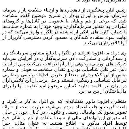
رئیس اداره پیشگیری از ناهنجاری‌ها و ارتقاء سلامت بازار سرمایه
سازمان بورس و اوراق بهادار در تشریح موضوع گفت: مشاهده
شده که برخی از هم وطنان با عضویت در کانال‌ها و گروه‌های
تلگرامی به منظور سرمایه‌گذاری، وجوه خود را به شماره حساب‌ها
یا شماره کارت‌های بانکی ارائه شده در تلگرام واریز می‌کنند که در
نهایت سوء استفاده کنندگان با مسدود کردن دسترسی کاربران از
آنها کلاهبرداری می‌کنند.
وی در ادامه افزود: افرادی در تلگرام با تبلیغ مشاوره سرمایه‌گذاری
و سبدگردانی و مشارکت دادن سرمایه‌گذاران در افزایش سرمایه
شرکت‌های بورسی، وجوهی را از آنها دریافت می‌کنند، پس از آن به
دلیل غیر قابل شناسایی بودن و فقدان مشخصات هویتی و شماره
تماس از این کلاهبرداران، بعضاً از طریق اقدامات پلیسی و نظارتی
نیز قابل شناسایی و رهگیری نیستند و حتی برخی از این کلاهبرداران
در ایران نیز اقامت ندارند که این موضوع امید تعقیب آنها را برای
مال‌باختگان از بین می برد.
منتظری افزود: مانور متقلبانه‌ای که این افراد به کار می‌گیرند و
باعث فریب و جلب اعتماد مردم می‌شود، عبارت است از «ارائه
تصویر مجوز یک نهادمالی رسمی و قانونی» در کانال خود، در حالی
که مدیران این نهادهای مالی از سوء استفاده از نام و نشان خود
توسط افراد مذکور بی اطلاع هستند. به عنوان مثال، اخیراً
کانال‌هایی با نشان دادن تصاویر مجوز رسمی یک شرکت مشاوره