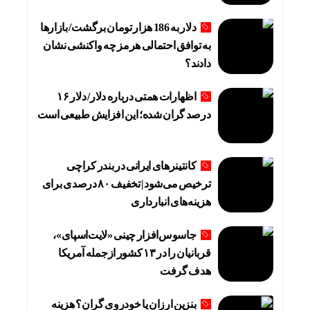
دلار به 186 هزار تومان برگشت/ بازارها
به توافق احتمالی هرمز چه واکنشی نشان
دادند؟
اظهارات همتی درباره دلار/ دلار ۱۶
درصد گران شده؛ این افزایش طبیعی است
کانتینرهای ایرانی در بندر کراچی
ترخیص می‌شود| تخفیف ۸۰ درصدی برای
هزینه‌های انبارداری
جاسوس‌افزار چینی «لایت‌اسپای»،
قربانیان را در ۱۳ کشور ازجمله آمریکا
هدف گرفت
بنزین ارزان یا خودروی گران؟ هزینه